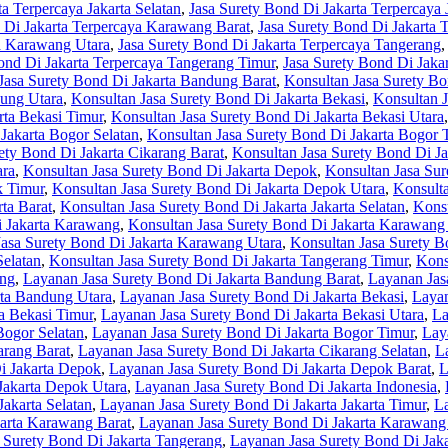
a Terpercaya Jakarta Selatan
,
Jasa Surety Bond Di Jakarta Terpercaya 
 Di Jakarta Terpercaya Karawang Barat
,
Jasa Surety Bond Di Jakarta 
ya Karawang Utara
,
Jasa Surety Bond Di Jakarta Terpercaya Tangerang
ond Di Jakarta Terpercaya Tangerang Timur
,
Jasa Surety Bond Di Jaka
Jasa Surety Bond Di Jakarta Bandung Barat
,
Konsultan Jasa Surety Bo
dung Utara
,
Konsultan Jasa Surety Bond Di Jakarta Bekasi
,
Konsultan J
rta Bekasi Timur
,
Konsultan Jasa Surety Bond Di Jakarta Bekasi Utara
Jakarta Bogor Selatan
,
Konsultan Jasa Surety Bond Di Jakarta Bogor 
ety Bond Di Jakarta Cikarang Barat
,
Konsultan Jasa Surety Bond Di Ja
ara
,
Konsultan Jasa Surety Bond Di Jakarta Depok
,
Konsultan Jasa Sur
k Timur
,
Konsultan Jasa Surety Bond Di Jakarta Depok Utara
,
Konsulta
ta Barat
,
Konsultan Jasa Surety Bond Di Jakarta Jakarta Selatan
,
Konsu
i Jakarta Karawang
,
Konsultan Jasa Surety Bond Di Jakarta Karawang
Jasa Surety Bond Di Jakarta Karawang Utara
,
Konsultan Jasa Surety B
Selatan
,
Konsultan Jasa Surety Bond Di Jakarta Tangerang Timur
,
Kons
ung
,
Layanan Jasa Surety Bond Di Jakarta Bandung Barat
,
Layanan Jas
rta Bandung Utara
,
Layanan Jasa Surety Bond Di Jakarta Bekasi
,
Layan
a Bekasi Timur
,
Layanan Jasa Surety Bond Di Jakarta Bekasi Utara
,
La
Bogor Selatan
,
Layanan Jasa Surety Bond Di Jakarta Bogor Timur
,
Lay
arang Barat
,
Layanan Jasa Surety Bond Di Jakarta Cikarang Selatan
,
L
i Jakarta Depok
,
Layanan Jasa Surety Bond Di Jakarta Depok Barat
,
L
Jakarta Depok Utara
,
Layanan Jasa Surety Bond Di Jakarta Indonesia
,
Jakarta Selatan
,
Layanan Jasa Surety Bond Di Jakarta Jakarta Timur
,
La
arta Karawang Barat
,
Layanan Jasa Surety Bond Di Jakarta Karawang 
 Surety Bond Di Jakarta Tangerang
,
Layanan Jasa Surety Bond Di Jaka