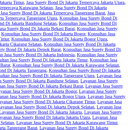
Jakarta Timur
,
Jasa Surety Bond Di Jakarta Terpercaya Jakarta Utara
,
Terpercaya Karawang Selatan
,
Jasa Surety Bond Di Jakarta
,
Jasa Surety Bond Di Jakarta Terpercaya Tangerang Barat
,
Jasa
rta Terpercaya Tangerang Utara
,
Konsultan Jasa Surety Bond Di
nd Di Jakarta Bandung Selatan
,
Konsultan Jasa Surety Bond Di
asa Surety Bond Di Jakarta Bekasi Barat
,
Konsultan Jasa Surety
,
Konsultan Jasa Surety Bond Di Jakarta Bogor
,
Konsultan Jasa
Timur
,
Konsultan Jasa Surety Bond Di Jakarta Bogor Utara
,
karta Cikarang Selatan
,
Konsultan Jasa Surety Bond Di Jakarta
ety Bond Di Jakarta Depok Barat
,
Konsultan Jasa Surety Bond Di
n Jasa Surety Bond Di Jakarta Indonesia
,
Konsultan Jasa Surety
ltan Jasa Surety Bond Di Jakarta Jakarta Timur
,
Konsultan Jasa
 Barat
,
Konsultan Jasa Surety Bond Di Jakarta Karawang Selatan
,
ond Di Jakarta Tangerang
,
Konsultan Jasa Surety Bond Di Jakarta
ultan Jasa Surety Bond Di Jakarta Tangerang Utara
,
Layanan Jasa
a Surety Bond Di Jakarta Bandung Selatan
,
Layanan Jasa Surety
an Jasa Surety Bond Di Jakarta Bekasi Barat
,
Layanan Jasa Surety
yanan Jasa Surety Bond Di Jakarta Bogor
,
Layanan Jasa Surety
anan Jasa Surety Bond Di Jakarta Bogor Utara
,
Layanan Jasa Surety
ayanan Jasa Surety Bond Di Jakarta Cikarang Timur
,
Layanan Jasa
ayanan Jasa Surety Bond Di Jakarta Depok Selatan
,
Layanan Jasa
Layanan Jasa Surety Bond Di Jakarta Jakarta
,
Layanan Jasa Surety
yanan Jasa Surety Bond Di Jakarta Jakarta Utara
,
Layanan Jasa
Selatan
,
Layanan Jasa Surety Bond Di Jakarta Karawang Timur
,
rta Tangerang Barat
,
Layanan Jasa Surety Bond Di Jakarta