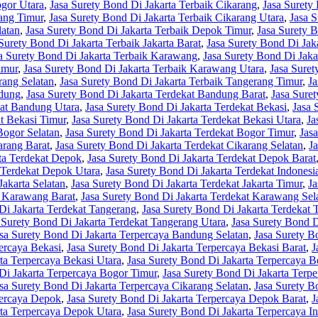
ogor Utara
,
Jasa Surety Bond Di Jakarta Terbaik Cikarang
,
Jasa Surety
rang Timur
,
Jasa Surety Bond Di Jakarta Terbaik Cikarang Utara
,
Jasa 
latan
,
Jasa Surety Bond Di Jakarta Terbaik Depok Timur
,
Jasa Surety 
Surety Bond Di Jakarta Terbaik Jakarta Barat
,
Jasa Surety Bond Di Jaka
a Surety Bond Di Jakarta Terbaik Karawang
,
Jasa Surety Bond Di Jak
imur
,
Jasa Surety Bond Di Jakarta Terbaik Karawang Utara
,
Jasa Suret
rang Selatan
,
Jasa Surety Bond Di Jakarta Terbaik Tangerang Timur
,
Ja
ndung
,
Jasa Surety Bond Di Jakarta Terdekat Bandung Barat
,
Jasa Sure
kat Bandung Utara
,
Jasa Surety Bond Di Jakarta Terdekat Bekasi
,
Jasa 
at Bekasi Timur
,
Jasa Surety Bond Di Jakarta Terdekat Bekasi Utara
,
Ja
Bogor Selatan
,
Jasa Surety Bond Di Jakarta Terdekat Bogor Timur
,
Jas
arang Barat
,
Jasa Surety Bond Di Jakarta Terdekat Cikarang Selatan
,
J
rta Terdekat Depok
,
Jasa Surety Bond Di Jakarta Terdekat Depok Barat
 Terdekat Depok Utara
,
Jasa Surety Bond Di Jakarta Terdekat Indonesi
Jakarta Selatan
,
Jasa Surety Bond Di Jakarta Terdekat Jakarta Timur
,
Ja
t Karawang Barat
,
Jasa Surety Bond Di Jakarta Terdekat Karawang Sel
Di Jakarta Terdekat Tangerang
,
Jasa Surety Bond Di Jakarta Terdekat 
 Surety Bond Di Jakarta Terdekat Tangerang Utara
,
Jasa Surety Bond D
sa Surety Bond Di Jakarta Terpercaya Bandung Selatan
,
Jasa Surety B
ercaya Bekasi
,
Jasa Surety Bond Di Jakarta Terpercaya Bekasi Barat
,
J
ta Terpercaya Bekasi Utara
,
Jasa Surety Bond Di Jakarta Terpercaya B
Di Jakarta Terpercaya Bogor Timur
,
Jasa Surety Bond Di Jakarta Terp
sa Surety Bond Di Jakarta Terpercaya Cikarang Selatan
,
Jasa Surety B
percaya Depok
,
Jasa Surety Bond Di Jakarta Terpercaya Depok Barat
,
J
rta Terpercaya Depok Utara
,
Jasa Surety Bond Di Jakarta Terpercaya I