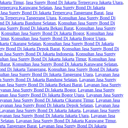
Jakarta Timur
,
Jasa Surety Bond Di Jakarta Terpercaya Jakarta Utara
,
Terpercaya Karawang Selatan
,
Jasa Surety Bond Di Jakarta
,
Jasa Surety Bond Di Jakarta Terpercaya Tangerang Barat
,
Jasa
rta Terpercaya Tangerang Utara
,
Konsultan Jasa Surety Bond Di
nd Di Jakarta Bandung Selatan
,
Konsultan Jasa Surety Bond Di
asa Surety Bond Di Jakarta Bekasi Barat
,
Konsultan Jasa Surety
,
Konsultan Jasa Surety Bond Di Jakarta Bogor
,
Konsultan Jasa
Timur
,
Konsultan Jasa Surety Bond Di Jakarta Bogor Utara
,
karta Cikarang Selatan
,
Konsultan Jasa Surety Bond Di Jakarta
ety Bond Di Jakarta Depok Barat
,
Konsultan Jasa Surety Bond Di
n Jasa Surety Bond Di Jakarta Indonesia
,
Konsultan Jasa Surety
ltan Jasa Surety Bond Di Jakarta Jakarta Timur
,
Konsultan Jasa
 Barat
,
Konsultan Jasa Surety Bond Di Jakarta Karawang Selatan
,
ond Di Jakarta Tangerang
,
Konsultan Jasa Surety Bond Di Jakarta
ultan Jasa Surety Bond Di Jakarta Tangerang Utara
,
Layanan Jasa
a Surety Bond Di Jakarta Bandung Selatan
,
Layanan Jasa Surety
an Jasa Surety Bond Di Jakarta Bekasi Barat
,
Layanan Jasa Surety
yanan Jasa Surety Bond Di Jakarta Bogor
,
Layanan Jasa Surety
anan Jasa Surety Bond Di Jakarta Bogor Utara
,
Layanan Jasa Surety
ayanan Jasa Surety Bond Di Jakarta Cikarang Timur
,
Layanan Jasa
ayanan Jasa Surety Bond Di Jakarta Depok Selatan
,
Layanan Jasa
Layanan Jasa Surety Bond Di Jakarta Jakarta
,
Layanan Jasa Surety
yanan Jasa Surety Bond Di Jakarta Jakarta Utara
,
Layanan Jasa
Selatan
,
Layanan Jasa Surety Bond Di Jakarta Karawang Timur
,
rta Tangerang Barat
,
Layanan Jasa Surety Bond Di Jakarta