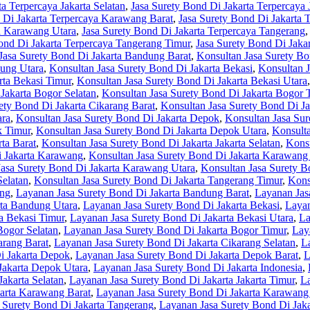
a Terpercaya Jakarta Selatan
,
Jasa Surety Bond Di Jakarta Terpercaya 
 Di Jakarta Terpercaya Karawang Barat
,
Jasa Surety Bond Di Jakarta 
ya Karawang Utara
,
Jasa Surety Bond Di Jakarta Terpercaya Tangerang
ond Di Jakarta Terpercaya Tangerang Timur
,
Jasa Surety Bond Di Jaka
Jasa Surety Bond Di Jakarta Bandung Barat
,
Konsultan Jasa Surety Bo
dung Utara
,
Konsultan Jasa Surety Bond Di Jakarta Bekasi
,
Konsultan J
rta Bekasi Timur
,
Konsultan Jasa Surety Bond Di Jakarta Bekasi Utara
Jakarta Bogor Selatan
,
Konsultan Jasa Surety Bond Di Jakarta Bogor 
ety Bond Di Jakarta Cikarang Barat
,
Konsultan Jasa Surety Bond Di Ja
ara
,
Konsultan Jasa Surety Bond Di Jakarta Depok
,
Konsultan Jasa Sur
k Timur
,
Konsultan Jasa Surety Bond Di Jakarta Depok Utara
,
Konsulta
ta Barat
,
Konsultan Jasa Surety Bond Di Jakarta Jakarta Selatan
,
Konsu
i Jakarta Karawang
,
Konsultan Jasa Surety Bond Di Jakarta Karawang
Jasa Surety Bond Di Jakarta Karawang Utara
,
Konsultan Jasa Surety B
Selatan
,
Konsultan Jasa Surety Bond Di Jakarta Tangerang Timur
,
Kons
ung
,
Layanan Jasa Surety Bond Di Jakarta Bandung Barat
,
Layanan Jas
rta Bandung Utara
,
Layanan Jasa Surety Bond Di Jakarta Bekasi
,
Layan
a Bekasi Timur
,
Layanan Jasa Surety Bond Di Jakarta Bekasi Utara
,
La
Bogor Selatan
,
Layanan Jasa Surety Bond Di Jakarta Bogor Timur
,
Lay
arang Barat
,
Layanan Jasa Surety Bond Di Jakarta Cikarang Selatan
,
L
i Jakarta Depok
,
Layanan Jasa Surety Bond Di Jakarta Depok Barat
,
L
Jakarta Depok Utara
,
Layanan Jasa Surety Bond Di Jakarta Indonesia
,
Jakarta Selatan
,
Layanan Jasa Surety Bond Di Jakarta Jakarta Timur
,
La
arta Karawang Barat
,
Layanan Jasa Surety Bond Di Jakarta Karawang 
 Surety Bond Di Jakarta Tangerang
,
Layanan Jasa Surety Bond Di Jaka