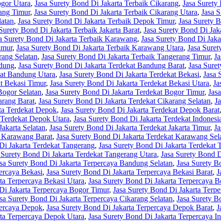
ogor Utara
,
Jasa Surety Bond Di Jakarta Terbaik Cikarang
,
Jasa Surety
rang Timur
,
Jasa Surety Bond Di Jakarta Terbaik Cikarang Utara
,
Jasa 
latan
,
Jasa Surety Bond Di Jakarta Terbaik Depok Timur
,
Jasa Surety 
Surety Bond Di Jakarta Terbaik Jakarta Barat
,
Jasa Surety Bond Di Jaka
a Surety Bond Di Jakarta Terbaik Karawang
,
Jasa Surety Bond Di Jak
imur
,
Jasa Surety Bond Di Jakarta Terbaik Karawang Utara
,
Jasa Suret
rang Selatan
,
Jasa Surety Bond Di Jakarta Terbaik Tangerang Timur
,
Ja
ndung
,
Jasa Surety Bond Di Jakarta Terdekat Bandung Barat
,
Jasa Sure
kat Bandung Utara
,
Jasa Surety Bond Di Jakarta Terdekat Bekasi
,
Jasa 
at Bekasi Timur
,
Jasa Surety Bond Di Jakarta Terdekat Bekasi Utara
,
Ja
Bogor Selatan
,
Jasa Surety Bond Di Jakarta Terdekat Bogor Timur
,
Jas
arang Barat
,
Jasa Surety Bond Di Jakarta Terdekat Cikarang Selatan
,
J
rta Terdekat Depok
,
Jasa Surety Bond Di Jakarta Terdekat Depok Barat
 Terdekat Depok Utara
,
Jasa Surety Bond Di Jakarta Terdekat Indonesi
Jakarta Selatan
,
Jasa Surety Bond Di Jakarta Terdekat Jakarta Timur
,
Ja
t Karawang Barat
,
Jasa Surety Bond Di Jakarta Terdekat Karawang Sel
Di Jakarta Terdekat Tangerang
,
Jasa Surety Bond Di Jakarta Terdekat 
 Surety Bond Di Jakarta Terdekat Tangerang Utara
,
Jasa Surety Bond D
sa Surety Bond Di Jakarta Terpercaya Bandung Selatan
,
Jasa Surety B
ercaya Bekasi
,
Jasa Surety Bond Di Jakarta Terpercaya Bekasi Barat
,
J
ta Terpercaya Bekasi Utara
,
Jasa Surety Bond Di Jakarta Terpercaya B
Di Jakarta Terpercaya Bogor Timur
,
Jasa Surety Bond Di Jakarta Terp
sa Surety Bond Di Jakarta Terpercaya Cikarang Selatan
,
Jasa Surety B
percaya Depok
,
Jasa Surety Bond Di Jakarta Terpercaya Depok Barat
,
J
rta Terpercaya Depok Utara
,
Jasa Surety Bond Di Jakarta Terpercaya I