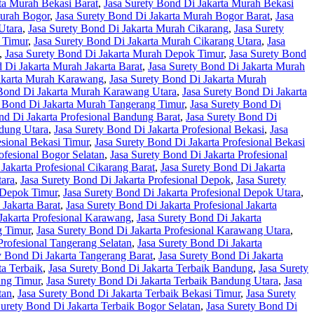
ta Murah Bekasi Barat
,
Jasa Surety Bond Di Jakarta Murah Bekasi
Murah Bogor
,
Jasa Surety Bond Di Jakarta Murah Bogor Barat
,
Jasa
Utara
,
Jasa Surety Bond Di Jakarta Murah Cikarang
,
Jasa Surety
 Timur
,
Jasa Surety Bond Di Jakarta Murah Cikarang Utara
,
Jasa
,
Jasa Surety Bond Di Jakarta Murah Depok Timur
,
Jasa Surety Bond
 Di Jakarta Murah Jakarta Barat
,
Jasa Surety Bond Di Jakarta Murah
Jakarta Murah Karawang
,
Jasa Surety Bond Di Jakarta Murah
 Bond Di Jakarta Murah Karawang Utara
,
Jasa Surety Bond Di Jakarta
y Bond Di Jakarta Murah Tangerang Timur
,
Jasa Surety Bond Di
nd Di Jakarta Profesional Bandung Barat
,
Jasa Surety Bond Di
ndung Utara
,
Jasa Surety Bond Di Jakarta Profesional Bekasi
,
Jasa
esional Bekasi Timur
,
Jasa Surety Bond Di Jakarta Profesional Bekasi
ofesional Bogor Selatan
,
Jasa Surety Bond Di Jakarta Profesional
Jakarta Profesional Cikarang Barat
,
Jasa Surety Bond Di Jakarta
tara
,
Jasa Surety Bond Di Jakarta Profesional Depok
,
Jasa Surety
l Depok Timur
,
Jasa Surety Bond Di Jakarta Profesional Depok Utara
,
 Jakarta Barat
,
Jasa Surety Bond Di Jakarta Profesional Jakarta
Jakarta Profesional Karawang
,
Jasa Surety Bond Di Jakarta
g Timur
,
Jasa Surety Bond Di Jakarta Profesional Karawang Utara
,
Profesional Tangerang Selatan
,
Jasa Surety Bond Di Jakarta
y Bond Di Jakarta Tangerang Barat
,
Jasa Surety Bond Di Jakarta
ta Terbaik
,
Jasa Surety Bond Di Jakarta Terbaik Bandung
,
Jasa Surety
ung Timur
,
Jasa Surety Bond Di Jakarta Terbaik Bandung Utara
,
Jasa
tan
,
Jasa Surety Bond Di Jakarta Terbaik Bekasi Timur
,
Jasa Surety
Surety Bond Di Jakarta Terbaik Bogor Selatan
,
Jasa Surety Bond Di