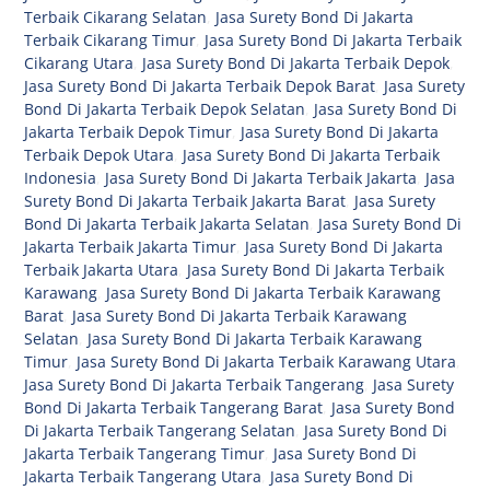
Terbaik Cikarang Selatan
,
Jasa Surety Bond Di Jakarta
Terbaik Cikarang Timur
,
Jasa Surety Bond Di Jakarta Terbaik
Cikarang Utara
,
Jasa Surety Bond Di Jakarta Terbaik Depok
,
Jasa Surety Bond Di Jakarta Terbaik Depok Barat
,
Jasa Surety
Bond Di Jakarta Terbaik Depok Selatan
,
Jasa Surety Bond Di
Jakarta Terbaik Depok Timur
,
Jasa Surety Bond Di Jakarta
Terbaik Depok Utara
,
Jasa Surety Bond Di Jakarta Terbaik
Indonesia
,
Jasa Surety Bond Di Jakarta Terbaik Jakarta
,
Jasa
Surety Bond Di Jakarta Terbaik Jakarta Barat
,
Jasa Surety
Bond Di Jakarta Terbaik Jakarta Selatan
,
Jasa Surety Bond Di
Jakarta Terbaik Jakarta Timur
,
Jasa Surety Bond Di Jakarta
Terbaik Jakarta Utara
,
Jasa Surety Bond Di Jakarta Terbaik
Karawang
,
Jasa Surety Bond Di Jakarta Terbaik Karawang
Barat
,
Jasa Surety Bond Di Jakarta Terbaik Karawang
Selatan
,
Jasa Surety Bond Di Jakarta Terbaik Karawang
Timur
,
Jasa Surety Bond Di Jakarta Terbaik Karawang Utara
,
Jasa Surety Bond Di Jakarta Terbaik Tangerang
,
Jasa Surety
Bond Di Jakarta Terbaik Tangerang Barat
,
Jasa Surety Bond
Di Jakarta Terbaik Tangerang Selatan
,
Jasa Surety Bond Di
Jakarta Terbaik Tangerang Timur
,
Jasa Surety Bond Di
Jakarta Terbaik Tangerang Utara
,
Jasa Surety Bond Di