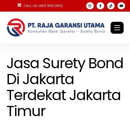
Skip
CALL US :0813 1818 0553
to
content
Men
Jasa Surety Bond
Di Jakarta
Terdekat Jakarta
Timur