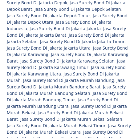
Surety Bond Di Jakarta Depok
,
Jasa Surety Bond Di Jakarta
Depok Barat
,
Jasa Surety Bond Di Jakarta Depok Selatan
,
Jasa Surety Bond Di Jakarta Depok Timur
,
Jasa Surety Bond
Di Jakarta Depok Utara
,
Jasa Surety Bond Di Jakarta
Indonesia
,
Jasa Surety Bond Di Jakarta Jakarta
,
Jasa Surety
Bond Di Jakarta Jakarta Barat
,
Jasa Surety Bond Di Jakarta
Jakarta Selatan
,
Jasa Surety Bond Di Jakarta Jakarta Timur
,
Jasa Surety Bond Di Jakarta Jakarta Utara
,
Jasa Surety Bond
Di Jakarta Karawang
,
Jasa Surety Bond Di Jakarta Karawang
Barat
,
Jasa Surety Bond Di Jakarta Karawang Selatan
,
Jasa
Surety Bond Di Jakarta Karawang Timur
,
Jasa Surety Bond
Di Jakarta Karawang Utara
,
Jasa Surety Bond Di Jakarta
Murah
,
Jasa Surety Bond Di Jakarta Murah Bandung
,
Jasa
Surety Bond Di Jakarta Murah Bandung Barat
,
Jasa Surety
Bond Di Jakarta Murah Bandung Selatan
,
Jasa Surety Bond
Di Jakarta Murah Bandung Timur
,
Jasa Surety Bond Di
Jakarta Murah Bandung Utara
,
Jasa Surety Bond Di Jakarta
Murah Bekasi
,
Jasa Surety Bond Di Jakarta Murah Bekasi
Barat
,
Jasa Surety Bond Di Jakarta Murah Bekasi Selatan
,
Jasa Surety Bond Di Jakarta Murah Bekasi Timur
,
Jasa Surety
Bond Di Jakarta Murah Bekasi Utara
,
Jasa Surety Bond Di