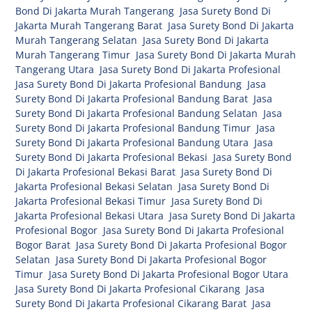
Bond Di Jakarta Murah Tangerang
,
Jasa Surety Bond Di
Jakarta Murah Tangerang Barat
,
Jasa Surety Bond Di Jakarta
Murah Tangerang Selatan
,
Jasa Surety Bond Di Jakarta
Murah Tangerang Timur
,
Jasa Surety Bond Di Jakarta Murah
Tangerang Utara
,
Jasa Surety Bond Di Jakarta Profesional
,
Jasa Surety Bond Di Jakarta Profesional Bandung
,
Jasa
Surety Bond Di Jakarta Profesional Bandung Barat
,
Jasa
Surety Bond Di Jakarta Profesional Bandung Selatan
,
Jasa
Surety Bond Di Jakarta Profesional Bandung Timur
,
Jasa
Surety Bond Di Jakarta Profesional Bandung Utara
,
Jasa
Surety Bond Di Jakarta Profesional Bekasi
,
Jasa Surety Bond
Di Jakarta Profesional Bekasi Barat
,
Jasa Surety Bond Di
Jakarta Profesional Bekasi Selatan
,
Jasa Surety Bond Di
Jakarta Profesional Bekasi Timur
,
Jasa Surety Bond Di
Jakarta Profesional Bekasi Utara
,
Jasa Surety Bond Di Jakarta
Profesional Bogor
,
Jasa Surety Bond Di Jakarta Profesional
Bogor Barat
,
Jasa Surety Bond Di Jakarta Profesional Bogor
Selatan
,
Jasa Surety Bond Di Jakarta Profesional Bogor
Timur
,
Jasa Surety Bond Di Jakarta Profesional Bogor Utara
,
Jasa Surety Bond Di Jakarta Profesional Cikarang
,
Jasa
Surety Bond Di Jakarta Profesional Cikarang Barat
,
Jasa