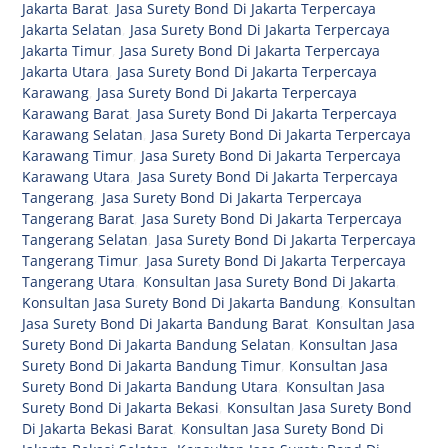
Jakarta Barat
,
Jasa Surety Bond Di Jakarta Terpercaya
Jakarta Selatan
,
Jasa Surety Bond Di Jakarta Terpercaya
Jakarta Timur
,
Jasa Surety Bond Di Jakarta Terpercaya
Jakarta Utara
,
Jasa Surety Bond Di Jakarta Terpercaya
Karawang
,
Jasa Surety Bond Di Jakarta Terpercaya
Karawang Barat
,
Jasa Surety Bond Di Jakarta Terpercaya
Karawang Selatan
,
Jasa Surety Bond Di Jakarta Terpercaya
Karawang Timur
,
Jasa Surety Bond Di Jakarta Terpercaya
Karawang Utara
,
Jasa Surety Bond Di Jakarta Terpercaya
Tangerang
,
Jasa Surety Bond Di Jakarta Terpercaya
Tangerang Barat
,
Jasa Surety Bond Di Jakarta Terpercaya
Tangerang Selatan
,
Jasa Surety Bond Di Jakarta Terpercaya
Tangerang Timur
,
Jasa Surety Bond Di Jakarta Terpercaya
Tangerang Utara
,
Konsultan Jasa Surety Bond Di Jakarta
,
Konsultan Jasa Surety Bond Di Jakarta Bandung
,
Konsultan
Jasa Surety Bond Di Jakarta Bandung Barat
,
Konsultan Jasa
Surety Bond Di Jakarta Bandung Selatan
,
Konsultan Jasa
Surety Bond Di Jakarta Bandung Timur
,
Konsultan Jasa
Surety Bond Di Jakarta Bandung Utara
,
Konsultan Jasa
Surety Bond Di Jakarta Bekasi
,
Konsultan Jasa Surety Bond
Di Jakarta Bekasi Barat
,
Konsultan Jasa Surety Bond Di