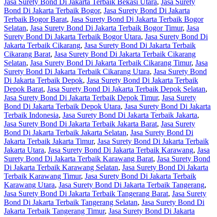
Jasa Surety Bond Di Jakarta Terbaik Bekasi Utara
,
Jasa Surety
Bond Di Jakarta Terbaik Bogor
,
Jasa Surety Bond Di Jakarta
Terbaik Bogor Barat
,
Jasa Surety Bond Di Jakarta Terbaik Bogor
Selatan
,
Jasa Surety Bond Di Jakarta Terbaik Bogor Timur
,
Jasa
Surety Bond Di Jakarta Terbaik Bogor Utara
,
Jasa Surety Bond Di
Jakarta Terbaik Cikarang
,
Jasa Surety Bond Di Jakarta Terbaik
Cikarang Barat
,
Jasa Surety Bond Di Jakarta Terbaik Cikarang
Selatan
,
Jasa Surety Bond Di Jakarta Terbaik Cikarang Timur
,
Jasa
Surety Bond Di Jakarta Terbaik Cikarang Utara
,
Jasa Surety Bond
Di Jakarta Terbaik Depok
,
Jasa Surety Bond Di Jakarta Terbaik
Depok Barat
,
Jasa Surety Bond Di Jakarta Terbaik Depok Selatan
,
Jasa Surety Bond Di Jakarta Terbaik Depok Timur
,
Jasa Surety
Bond Di Jakarta Terbaik Depok Utara
,
Jasa Surety Bond Di Jakarta
Terbaik Indonesia
,
Jasa Surety Bond Di Jakarta Terbaik Jakarta
,
Jasa Surety Bond Di Jakarta Terbaik Jakarta Barat
,
Jasa Surety
Bond Di Jakarta Terbaik Jakarta Selatan
,
Jasa Surety Bond Di
Jakarta Terbaik Jakarta Timur
,
Jasa Surety Bond Di Jakarta Terbaik
Jakarta Utara
,
Jasa Surety Bond Di Jakarta Terbaik Karawang
,
Jasa
Surety Bond Di Jakarta Terbaik Karawang Barat
,
Jasa Surety Bond
Di Jakarta Terbaik Karawang Selatan
,
Jasa Surety Bond Di Jakarta
Terbaik Karawang Timur
,
Jasa Surety Bond Di Jakarta Terbaik
Karawang Utara
,
Jasa Surety Bond Di Jakarta Terbaik Tangerang
,
Jasa Surety Bond Di Jakarta Terbaik Tangerang Barat
,
Jasa Surety
Bond Di Jakarta Terbaik Tangerang Selatan
,
Jasa Surety Bond Di
Jakarta Terbaik Tangerang Timur
,
Jasa Surety Bond Di Jakarta