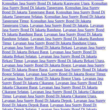
Konsultan Jasa Surety Bond Di Jakarta Karawang Utara
,
Konsultan
Jasa Surety Bond Di Jakarta Tangerang
,
Konsultan Jasa Surety
Bond Di Jakarta Tangerang Barat
,
Konsultan Jasa Surety Bond Di
Jakarta Tangerang Selatan
,
Konsultan Jasa Surety Bond Di Jakarta
Tangerang Timur
,
Konsultan Jasa Surety Bond Di Jakarta
Tangerang Utara
,
Layanan Jasa Surety Bond Di Jakarta
,
Layanan
Jasa Surety Bond Di Jakarta Bandung
,
Layanan Jasa Surety Bond
Di Jakarta Bandung Barat
,
Layanan Jasa Surety Bond Di Jakarta
Bandung Selatan
,
Layanan Jasa Surety Bond Di Jakarta Bandung
Timur
,
Layanan Jasa Surety Bond Di Jakarta Bandung Utara
,
Layanan Jasa Surety Bond Di Jakarta Bekasi
,
Layanan Jasa Surety
Bond Di Jakarta Bekasi Barat
,
Layanan Jasa Surety Bond Di
Jakarta Bekasi Selatan
,
Layanan Jasa Surety Bond Di Jakarta
Bekasi Timur
,
Layanan Jasa Surety Bond Di Jakarta Bekasi Utara
,
Layanan Jasa Surety Bond Di Jakarta Bogor
,
Layanan Jasa Surety
Bond Di Jakarta Bogor Barat
,
Layanan Jasa Surety Bond Di Jakarta
Bogor Selatan
,
Layanan Jasa Surety Bond Di Jakarta Bogor Timur
,
Layanan Jasa Surety Bond Di Jakarta Bogor Utara
,
Layanan Jasa
Surety Bond Di Jakarta Cikarang
,
Layanan Jasa Surety Bond Di
Jakarta Cikarang Barat
,
Layanan Jasa Surety Bond Di Jakarta
Cikarang Selatan
,
Layanan Jasa Surety Bond Di Jakarta Cikarang
Timur
,
Layanan Jasa Surety Bond Di Jakarta Cikarang Utara
,
Layanan Jasa Surety Bond Di Jakarta Depok
,
Layanan Jasa Surety
Bond Di Jakarta Depok Barat
,
Layanan Jasa Surety Bond Di
Jakarta Depok Selatan
,
Layanan Jasa Surety Bond Di Jakarta