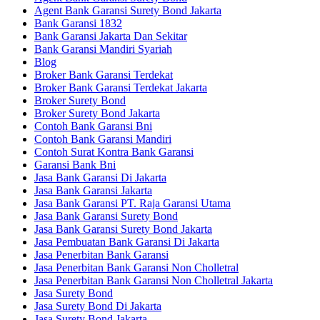
Agent Bank Garansi Surety Bond Jakarta
Bank Garansi 1832
Bank Garansi Jakarta Dan Sekitar
Bank Garansi Mandiri Syariah
Blog
Broker Bank Garansi Terdekat
Broker Bank Garansi Terdekat Jakarta
Broker Surety Bond
Broker Surety Bond Jakarta
Contoh Bank Garansi Bni
Contoh Bank Garansi Mandiri
Contoh Surat Kontra Bank Garansi
Garansi Bank Bni
Jasa Bank Garansi Di Jakarta
Jasa Bank Garansi Jakarta
Jasa Bank Garansi PT. Raja Garansi Utama
Jasa Bank Garansi Surety Bond
Jasa Bank Garansi Surety Bond Jakarta
Jasa Pembuatan Bank Garansi Di Jakarta
Jasa Penerbitan Bank Garansi
Jasa Penerbitan Bank Garansi Non Cholletral
Jasa Penerbitan Bank Garansi Non Cholletral Jakarta
Jasa Surety Bond
Jasa Surety Bond Di Jakarta
Jasa Surety Bond Jakarta