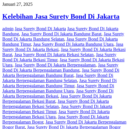
Januari 27, 2025
Kelebihan Jasa Surety Bond Di Jakarta
admin
Jasa Surety Bond Di Jakarta
Jasa Surety Bond Di Jakarta
Bandung
,
Jasa Surety Bond Di Jakarta Bandung Barat
,
Jasa Surety
Bond Di Jakarta Bandung Selatan
,
Jasa Surety Bond Di Jakarta
Bandung Timur
,
Jasa Surety Bond Di Jakarta Bandung Utara
,
Jasa
Surety Bond Di Jakarta Bekasi
,
Jasa Surety Bond Di Jakarta Bekasi
Barat
,
Jasa Surety Bond Di Jakarta Bekasi Selatan
,
Jasa Surety
Bond Di Jakarta Bekasi Timur
,
Jasa Surety Bond Di Jakarta Bekasi
Utara
,
Jasa Surety Bond Di Jakarta Berpengalaman
,
Jasa Surety
Bond Di Jakarta Berpengalaman Bandung
,
Jasa Surety Bond Di
Jakarta Berpengalaman Bandung Barat
,
Jasa Surety Bond Di
Jakarta Berpengalaman Bandung Selatan
,
Jasa Surety Bond Di
Jakarta Berpengalaman Bandung Timur
,
Jasa Surety Bond Di
Jakarta Berpengalaman Bandung Utara
,
Jasa Surety Bond Di
Jakarta Berpengalaman Bekasi
,
Jasa Surety Bond Di Jakarta
Berpengalaman Bekasi Barat
,
Jasa Surety Bond Di Jakarta
Berpengalaman Bekasi Selatan
,
Jasa Surety Bond Di Jakarta
Berpengalaman Bekasi Timur
,
Jasa Surety Bond Di Jakarta
Berpengalaman Bekasi Utara
,
Jasa Surety Bond Di Jakarta
Berpengalaman Bogor
,
Jasa Surety Bond Di Jakarta Berpengalaman
Bogor Barat
,
Jasa Surety Bond Di Jakarta Berpengalaman Bogor