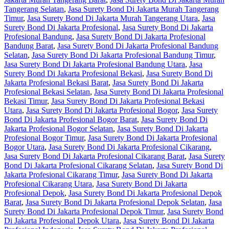
Tangerang Selatan
,
Jasa Surety Bond Di Jakarta Murah Tangerang
Timur
,
Jasa Surety Bond Di Jakarta Murah Tangerang Utara
,
Jasa
Surety Bond Di Jakarta Profesional
,
Jasa Surety Bond Di Jakarta
Profesional Bandung
,
Jasa Surety Bond Di Jakarta Profesional
Bandung Barat
,
Jasa Surety Bond Di Jakarta Profesional Bandung
Selatan
,
Jasa Surety Bond Di Jakarta Profesional Bandung Timur
,
Jasa Surety Bond Di Jakarta Profesional Bandung Utara
,
Jasa
Surety Bond Di Jakarta Profesional Bekasi
,
Jasa Surety Bond Di
Jakarta Profesional Bekasi Barat
,
Jasa Surety Bond Di Jakarta
Profesional Bekasi Selatan
,
Jasa Surety Bond Di Jakarta Profesional
Bekasi Timur
,
Jasa Surety Bond Di Jakarta Profesional Bekasi
Utara
,
Jasa Surety Bond Di Jakarta Profesional Bogor
,
Jasa Surety
Bond Di Jakarta Profesional Bogor Barat
,
Jasa Surety Bond Di
Jakarta Profesional Bogor Selatan
,
Jasa Surety Bond Di Jakarta
Profesional Bogor Timur
,
Jasa Surety Bond Di Jakarta Profesional
Bogor Utara
,
Jasa Surety Bond Di Jakarta Profesional Cikarang
,
Jasa Surety Bond Di Jakarta Profesional Cikarang Barat
,
Jasa Surety
Bond Di Jakarta Profesional Cikarang Selatan
,
Jasa Surety Bond Di
Jakarta Profesional Cikarang Timur
,
Jasa Surety Bond Di Jakarta
Profesional Cikarang Utara
,
Jasa Surety Bond Di Jakarta
Profesional Depok
,
Jasa Surety Bond Di Jakarta Profesional Depok
Barat
,
Jasa Surety Bond Di Jakarta Profesional Depok Selatan
,
Jasa
Surety Bond Di Jakarta Profesional Depok Timur
,
Jasa Surety Bond
Di Jakarta Profesional Depok Utara
,
Jasa Surety Bond Di Jakarta