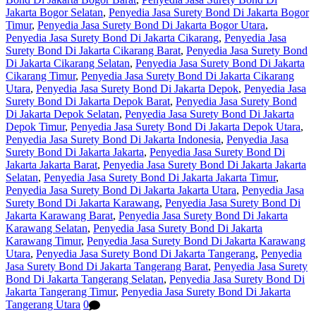
Jakarta Bogor Selatan
,
Penyedia Jasa Surety Bond Di Jakarta Bogor
Timur
,
Penyedia Jasa Surety Bond Di Jakarta Bogor Utara
,
Penyedia Jasa Surety Bond Di Jakarta Cikarang
,
Penyedia Jasa
Surety Bond Di Jakarta Cikarang Barat
,
Penyedia Jasa Surety Bond
Di Jakarta Cikarang Selatan
,
Penyedia Jasa Surety Bond Di Jakarta
Cikarang Timur
,
Penyedia Jasa Surety Bond Di Jakarta Cikarang
Utara
,
Penyedia Jasa Surety Bond Di Jakarta Depok
,
Penyedia Jasa
Surety Bond Di Jakarta Depok Barat
,
Penyedia Jasa Surety Bond
Di Jakarta Depok Selatan
,
Penyedia Jasa Surety Bond Di Jakarta
Depok Timur
,
Penyedia Jasa Surety Bond Di Jakarta Depok Utara
,
Penyedia Jasa Surety Bond Di Jakarta Indonesia
,
Penyedia Jasa
Surety Bond Di Jakarta Jakarta
,
Penyedia Jasa Surety Bond Di
Jakarta Jakarta Barat
,
Penyedia Jasa Surety Bond Di Jakarta Jakarta
Selatan
,
Penyedia Jasa Surety Bond Di Jakarta Jakarta Timur
,
Penyedia Jasa Surety Bond Di Jakarta Jakarta Utara
,
Penyedia Jasa
Surety Bond Di Jakarta Karawang
,
Penyedia Jasa Surety Bond Di
Jakarta Karawang Barat
,
Penyedia Jasa Surety Bond Di Jakarta
Karawang Selatan
,
Penyedia Jasa Surety Bond Di Jakarta
Karawang Timur
,
Penyedia Jasa Surety Bond Di Jakarta Karawang
Utara
,
Penyedia Jasa Surety Bond Di Jakarta Tangerang
,
Penyedia
Jasa Surety Bond Di Jakarta Tangerang Barat
,
Penyedia Jasa Surety
Bond Di Jakarta Tangerang Selatan
,
Penyedia Jasa Surety Bond Di
Jakarta Tangerang Timur
,
Penyedia Jasa Surety Bond Di Jakarta
Tangerang Utara
0