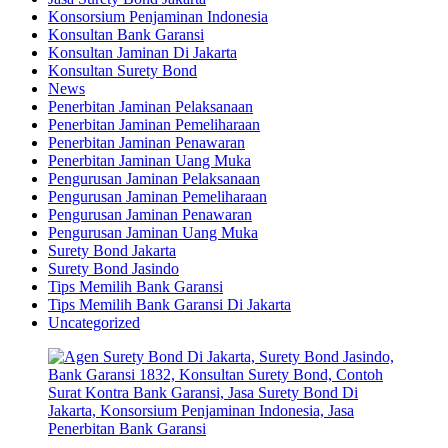
Konsorsium Penjaminan Indonesia
Konsultan Bank Garansi
Konsultan Jaminan Di Jakarta
Konsultan Surety Bond
News
Penerbitan Jaminan Pelaksanaan
Penerbitan Jaminan Pemeliharaan
Penerbitan Jaminan Penawaran
Penerbitan Jaminan Uang Muka
Pengurusan Jaminan Pelaksanaan
Pengurusan Jaminan Pemeliharaan
Pengurusan Jaminan Penawaran
Pengurusan Jaminan Uang Muka
Surety Bond Jakarta
Surety Bond Jasindo
Tips Memilih Bank Garansi
Tips Memilih Bank Garansi Di Jakarta
Uncategorized