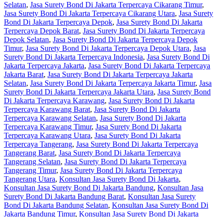
Selatan
,
Jasa Surety Bond Di Jakarta Terpercaya Cikarang Timur
,
Jasa Surety Bond Di Jakarta Terpercaya Cikarang Utara
,
Jasa Surety
Bond Di Jakarta Terpercaya Depok
,
Jasa Surety Bond Di Jakarta
Terpercaya Depok Barat
,
Jasa Surety Bond Di Jakarta Terpercaya
Depok Selatan
,
Jasa Surety Bond Di Jakarta Terpercaya Depok
Timur
,
Jasa Surety Bond Di Jakarta Terpercaya Depok Utara
,
Jasa
Surety Bond Di Jakarta Terpercaya Indonesia
,
Jasa Surety Bond Di
Jakarta Terpercaya Jakarta
,
Jasa Surety Bond Di Jakarta Terpercaya
Jakarta Barat
,
Jasa Surety Bond Di Jakarta Terpercaya Jakarta
Selatan
,
Jasa Surety Bond Di Jakarta Terpercaya Jakarta Timur
,
Jasa
Surety Bond Di Jakarta Terpercaya Jakarta Utara
,
Jasa Surety Bond
Di Jakarta Terpercaya Karawang
,
Jasa Surety Bond Di Jakarta
Terpercaya Karawang Barat
,
Jasa Surety Bond Di Jakarta
Terpercaya Karawang Selatan
,
Jasa Surety Bond Di Jakarta
Terpercaya Karawang Timur
,
Jasa Surety Bond Di Jakarta
Terpercaya Karawang Utara
,
Jasa Surety Bond Di Jakarta
Terpercaya Tangerang
,
Jasa Surety Bond Di Jakarta Terpercaya
Tangerang Barat
,
Jasa Surety Bond Di Jakarta Terpercaya
Tangerang Selatan
,
Jasa Surety Bond Di Jakarta Terpercaya
Tangerang Timur
,
Jasa Surety Bond Di Jakarta Terpercaya
Tangerang Utara
,
Konsultan Jasa Surety Bond Di Jakarta
,
Konsultan Jasa Surety Bond Di Jakarta Bandung
,
Konsultan Jasa
Surety Bond Di Jakarta Bandung Barat
,
Konsultan Jasa Surety
Bond Di Jakarta Bandung Selatan
,
Konsultan Jasa Surety Bond Di
Jakarta Bandung Timur
,
Konsultan Jasa Surety Bond Di Jakarta