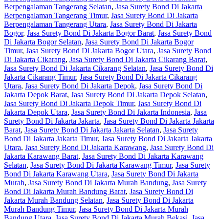
Berpengalaman Tangerang Selatan
,
Jasa Surety Bond Di Jakarta
Berpengalaman Tangerang Timur
,
Jasa Surety Bond Di Jakarta
Berpengalaman Tangerang Utara
,
Jasa Surety Bond Di Jakarta
Bogor
,
Jasa Surety Bond Di Jakarta Bogor Barat
,
Jasa Surety Bond
Di Jakarta Bogor Selatan
,
Jasa Surety Bond Di Jakarta Bogor
Timur
,
Jasa Surety Bond Di Jakarta Bogor Utara
,
Jasa Surety Bond
Di Jakarta Cikarang
,
Jasa Surety Bond Di Jakarta Cikarang Barat
,
Jasa Surety Bond Di Jakarta Cikarang Selatan
,
Jasa Surety Bond Di
Jakarta Cikarang Timur
,
Jasa Surety Bond Di Jakarta Cikarang
Utara
,
Jasa Surety Bond Di Jakarta Depok
,
Jasa Surety Bond Di
Jakarta Depok Barat
,
Jasa Surety Bond Di Jakarta Depok Selatan
,
Jasa Surety Bond Di Jakarta Depok Timur
,
Jasa Surety Bond Di
Jakarta Depok Utara
,
Jasa Surety Bond Di Jakarta Indonesia
,
Jasa
Surety Bond Di Jakarta Jakarta
,
Jasa Surety Bond Di Jakarta Jakarta
Barat
,
Jasa Surety Bond Di Jakarta Jakarta Selatan
,
Jasa Surety
Bond Di Jakarta Jakarta Timur
,
Jasa Surety Bond Di Jakarta Jakarta
Utara
,
Jasa Surety Bond Di Jakarta Karawang
,
Jasa Surety Bond Di
Jakarta Karawang Barat
,
Jasa Surety Bond Di Jakarta Karawang
Selatan
,
Jasa Surety Bond Di Jakarta Karawang Timur
,
Jasa Surety
Bond Di Jakarta Karawang Utara
,
Jasa Surety Bond Di Jakarta
Murah
,
Jasa Surety Bond Di Jakarta Murah Bandung
,
Jasa Surety
Bond Di Jakarta Murah Bandung Barat
,
Jasa Surety Bond Di
Jakarta Murah Bandung Selatan
,
Jasa Surety Bond Di Jakarta
Murah Bandung Timur
,
Jasa Surety Bond Di Jakarta Murah
Bandung Utara
,
Jasa Surety Bond Di Jakarta Murah Bekasi
,
Jasa