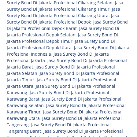
Surety Bond Di Jakarta Profesional Cikarang Selatan
,
Jasa
Surety Bond Di Jakarta Profesional Cikarang Timur
,
Jasa
Surety Bond Di Jakarta Profesional Cikarang Utara
,
Jasa
Surety Bond Di Jakarta Profesional Depok
,
Jasa Surety Bond
Di Jakarta Profesional Depok Barat
,
Jasa Surety Bond Di
Jakarta Profesional Depok Selatan
,
Jasa Surety Bond Di
Jakarta Profesional Depok Timur
,
Jasa Surety Bond Di
Jakarta Profesional Depok Utara
,
Jasa Surety Bond Di Jakarta
Profesional Indonesia
,
Jasa Surety Bond Di Jakarta
Profesional Jakarta
,
Jasa Surety Bond Di Jakarta Profesional
Jakarta Barat
,
Jasa Surety Bond Di Jakarta Profesional
Jakarta Selatan
,
Jasa Surety Bond Di Jakarta Profesional
Jakarta Timur
,
Jasa Surety Bond Di Jakarta Profesional
Jakarta Utara
,
Jasa Surety Bond Di Jakarta Profesional
Karawang
,
Jasa Surety Bond Di Jakarta Profesional
Karawang Barat
,
Jasa Surety Bond Di Jakarta Profesional
Karawang Selatan
,
Jasa Surety Bond Di Jakarta Profesional
Karawang Timur
,
Jasa Surety Bond Di Jakarta Profesional
Karawang Utara
,
Jasa Surety Bond Di Jakarta Profesional
Tangerang
,
Jasa Surety Bond Di Jakarta Profesional
Tangerang Barat
,
Jasa Surety Bond Di Jakarta Profesional