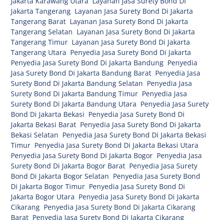
Jakarta Karawang Utara
,
Layanan Jasa Surety Bond Di
Jakarta Tangerang
,
Layanan Jasa Surety Bond Di Jakarta
Tangerang Barat
,
Layanan Jasa Surety Bond Di Jakarta
Tangerang Selatan
,
Layanan Jasa Surety Bond Di Jakarta
Tangerang Timur
,
Layanan Jasa Surety Bond Di Jakarta
Tangerang Utara
,
Penyedia Jasa Surety Bond Di Jakarta
,
Penyedia Jasa Surety Bond Di Jakarta Bandung
,
Penyedia
Jasa Surety Bond Di Jakarta Bandung Barat
,
Penyedia Jasa
Surety Bond Di Jakarta Bandung Selatan
,
Penyedia Jasa
Surety Bond Di Jakarta Bandung Timur
,
Penyedia Jasa
Surety Bond Di Jakarta Bandung Utara
,
Penyedia Jasa Surety
Bond Di Jakarta Bekasi
,
Penyedia Jasa Surety Bond Di
Jakarta Bekasi Barat
,
Penyedia Jasa Surety Bond Di Jakarta
Bekasi Selatan
,
Penyedia Jasa Surety Bond Di Jakarta Bekasi
Timur
,
Penyedia Jasa Surety Bond Di Jakarta Bekasi Utara
,
Penyedia Jasa Surety Bond Di Jakarta Bogor
,
Penyedia Jasa
Surety Bond Di Jakarta Bogor Barat
,
Penyedia Jasa Surety
Bond Di Jakarta Bogor Selatan
,
Penyedia Jasa Surety Bond
Di Jakarta Bogor Timur
,
Penyedia Jasa Surety Bond Di
Jakarta Bogor Utara
,
Penyedia Jasa Surety Bond Di Jakarta
Cikarang
,
Penyedia Jasa Surety Bond Di Jakarta Cikarang
Barat
,
Penyedia Jasa Surety Bond Di Jakarta Cikarang