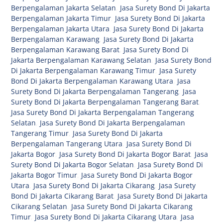
Berpengalaman Jakarta Selatan
,
Jasa Surety Bond Di Jakarta
Berpengalaman Jakarta Timur
,
Jasa Surety Bond Di Jakarta
Berpengalaman Jakarta Utara
,
Jasa Surety Bond Di Jakarta
Berpengalaman Karawang
,
Jasa Surety Bond Di Jakarta
Berpengalaman Karawang Barat
,
Jasa Surety Bond Di
Jakarta Berpengalaman Karawang Selatan
,
Jasa Surety Bond
Di Jakarta Berpengalaman Karawang Timur
,
Jasa Surety
Bond Di Jakarta Berpengalaman Karawang Utara
,
Jasa
Surety Bond Di Jakarta Berpengalaman Tangerang
,
Jasa
Surety Bond Di Jakarta Berpengalaman Tangerang Barat
,
Jasa Surety Bond Di Jakarta Berpengalaman Tangerang
Selatan
,
Jasa Surety Bond Di Jakarta Berpengalaman
Tangerang Timur
,
Jasa Surety Bond Di Jakarta
Berpengalaman Tangerang Utara
,
Jasa Surety Bond Di
Jakarta Bogor
,
Jasa Surety Bond Di Jakarta Bogor Barat
,
Jasa
Surety Bond Di Jakarta Bogor Selatan
,
Jasa Surety Bond Di
Jakarta Bogor Timur
,
Jasa Surety Bond Di Jakarta Bogor
Utara
,
Jasa Surety Bond Di Jakarta Cikarang
,
Jasa Surety
Bond Di Jakarta Cikarang Barat
,
Jasa Surety Bond Di Jakarta
Cikarang Selatan
,
Jasa Surety Bond Di Jakarta Cikarang
Timur
,
Jasa Surety Bond Di Jakarta Cikarang Utara
,
Jasa