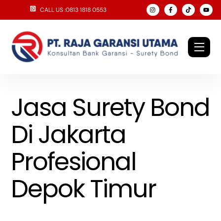
Skip
CALL US :0813 1818 0553
to
content
Men
Jasa Surety Bond
Di Jakarta
Profesional
Depok Timur