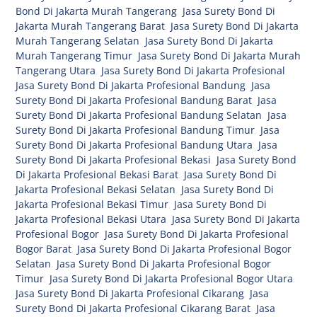
Bond Di Jakarta Murah Tangerang
,
Jasa Surety Bond Di
Jakarta Murah Tangerang Barat
,
Jasa Surety Bond Di Jakarta
Murah Tangerang Selatan
,
Jasa Surety Bond Di Jakarta
Murah Tangerang Timur
,
Jasa Surety Bond Di Jakarta Murah
Tangerang Utara
,
Jasa Surety Bond Di Jakarta Profesional
,
Jasa Surety Bond Di Jakarta Profesional Bandung
,
Jasa
Surety Bond Di Jakarta Profesional Bandung Barat
,
Jasa
Surety Bond Di Jakarta Profesional Bandung Selatan
,
Jasa
Surety Bond Di Jakarta Profesional Bandung Timur
,
Jasa
Surety Bond Di Jakarta Profesional Bandung Utara
,
Jasa
Surety Bond Di Jakarta Profesional Bekasi
,
Jasa Surety Bond
Di Jakarta Profesional Bekasi Barat
,
Jasa Surety Bond Di
Jakarta Profesional Bekasi Selatan
,
Jasa Surety Bond Di
Jakarta Profesional Bekasi Timur
,
Jasa Surety Bond Di
Jakarta Profesional Bekasi Utara
,
Jasa Surety Bond Di Jakarta
Profesional Bogor
,
Jasa Surety Bond Di Jakarta Profesional
Bogor Barat
,
Jasa Surety Bond Di Jakarta Profesional Bogor
Selatan
,
Jasa Surety Bond Di Jakarta Profesional Bogor
Timur
,
Jasa Surety Bond Di Jakarta Profesional Bogor Utara
,
Jasa Surety Bond Di Jakarta Profesional Cikarang
,
Jasa
Surety Bond Di Jakarta Profesional Cikarang Barat
,
Jasa