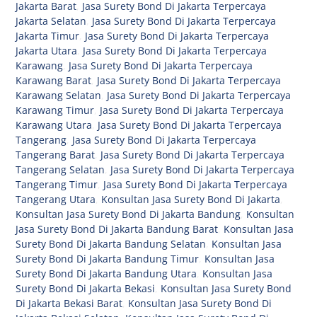
Jakarta Barat
,
Jasa Surety Bond Di Jakarta Terpercaya
Jakarta Selatan
,
Jasa Surety Bond Di Jakarta Terpercaya
Jakarta Timur
,
Jasa Surety Bond Di Jakarta Terpercaya
Jakarta Utara
,
Jasa Surety Bond Di Jakarta Terpercaya
Karawang
,
Jasa Surety Bond Di Jakarta Terpercaya
Karawang Barat
,
Jasa Surety Bond Di Jakarta Terpercaya
Karawang Selatan
,
Jasa Surety Bond Di Jakarta Terpercaya
Karawang Timur
,
Jasa Surety Bond Di Jakarta Terpercaya
Karawang Utara
,
Jasa Surety Bond Di Jakarta Terpercaya
Tangerang
,
Jasa Surety Bond Di Jakarta Terpercaya
Tangerang Barat
,
Jasa Surety Bond Di Jakarta Terpercaya
Tangerang Selatan
,
Jasa Surety Bond Di Jakarta Terpercaya
Tangerang Timur
,
Jasa Surety Bond Di Jakarta Terpercaya
Tangerang Utara
,
Konsultan Jasa Surety Bond Di Jakarta
,
Konsultan Jasa Surety Bond Di Jakarta Bandung
,
Konsultan
Jasa Surety Bond Di Jakarta Bandung Barat
,
Konsultan Jasa
Surety Bond Di Jakarta Bandung Selatan
,
Konsultan Jasa
Surety Bond Di Jakarta Bandung Timur
,
Konsultan Jasa
Surety Bond Di Jakarta Bandung Utara
,
Konsultan Jasa
Surety Bond Di Jakarta Bekasi
,
Konsultan Jasa Surety Bond
Di Jakarta Bekasi Barat
,
Konsultan Jasa Surety Bond Di