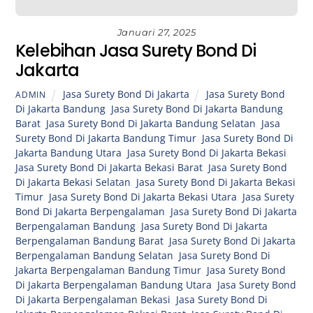
Januari 27, 2025
Kelebihan Jasa Surety Bond Di
Jakarta
Jasa Surety Bond Di Jakarta
Jasa Surety Bond
ADMIN
Di Jakarta Bandung
,
Jasa Surety Bond Di Jakarta Bandung
Barat
,
Jasa Surety Bond Di Jakarta Bandung Selatan
,
Jasa
Surety Bond Di Jakarta Bandung Timur
,
Jasa Surety Bond Di
Jakarta Bandung Utara
,
Jasa Surety Bond Di Jakarta Bekasi
,
Jasa Surety Bond Di Jakarta Bekasi Barat
,
Jasa Surety Bond
Di Jakarta Bekasi Selatan
,
Jasa Surety Bond Di Jakarta Bekasi
Timur
,
Jasa Surety Bond Di Jakarta Bekasi Utara
,
Jasa Surety
Bond Di Jakarta Berpengalaman
,
Jasa Surety Bond Di Jakarta
Berpengalaman Bandung
,
Jasa Surety Bond Di Jakarta
Berpengalaman Bandung Barat
,
Jasa Surety Bond Di Jakarta
Berpengalaman Bandung Selatan
,
Jasa Surety Bond Di
Jakarta Berpengalaman Bandung Timur
,
Jasa Surety Bond
Di Jakarta Berpengalaman Bandung Utara
,
Jasa Surety Bond
Di Jakarta Berpengalaman Bekasi
,
Jasa Surety Bond Di