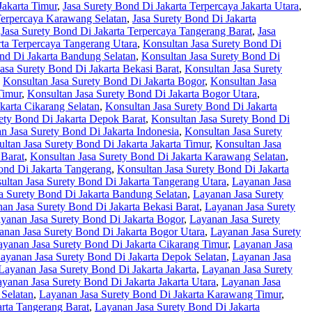
Jakarta Timur
,
Jasa Surety Bond Di Jakarta Terpercaya Jakarta Utara
,
Terpercaya Karawang Selatan
,
Jasa Surety Bond Di Jakarta
,
Jasa Surety Bond Di Jakarta Terpercaya Tangerang Barat
,
Jasa
rta Terpercaya Tangerang Utara
,
Konsultan Jasa Surety Bond Di
nd Di Jakarta Bandung Selatan
,
Konsultan Jasa Surety Bond Di
asa Surety Bond Di Jakarta Bekasi Barat
,
Konsultan Jasa Surety
,
Konsultan Jasa Surety Bond Di Jakarta Bogor
,
Konsultan Jasa
Timur
,
Konsultan Jasa Surety Bond Di Jakarta Bogor Utara
,
karta Cikarang Selatan
,
Konsultan Jasa Surety Bond Di Jakarta
ety Bond Di Jakarta Depok Barat
,
Konsultan Jasa Surety Bond Di
n Jasa Surety Bond Di Jakarta Indonesia
,
Konsultan Jasa Surety
ltan Jasa Surety Bond Di Jakarta Jakarta Timur
,
Konsultan Jasa
 Barat
,
Konsultan Jasa Surety Bond Di Jakarta Karawang Selatan
,
ond Di Jakarta Tangerang
,
Konsultan Jasa Surety Bond Di Jakarta
ultan Jasa Surety Bond Di Jakarta Tangerang Utara
,
Layanan Jasa
a Surety Bond Di Jakarta Bandung Selatan
,
Layanan Jasa Surety
an Jasa Surety Bond Di Jakarta Bekasi Barat
,
Layanan Jasa Surety
yanan Jasa Surety Bond Di Jakarta Bogor
,
Layanan Jasa Surety
anan Jasa Surety Bond Di Jakarta Bogor Utara
,
Layanan Jasa Surety
ayanan Jasa Surety Bond Di Jakarta Cikarang Timur
,
Layanan Jasa
ayanan Jasa Surety Bond Di Jakarta Depok Selatan
,
Layanan Jasa
Layanan Jasa Surety Bond Di Jakarta Jakarta
,
Layanan Jasa Surety
yanan Jasa Surety Bond Di Jakarta Jakarta Utara
,
Layanan Jasa
Selatan
,
Layanan Jasa Surety Bond Di Jakarta Karawang Timur
,
rta Tangerang Barat
,
Layanan Jasa Surety Bond Di Jakarta