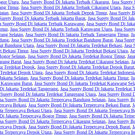
ogor Utara
,
Jasa Surety Bond Di Jakarta Terbaik Cikarang
,
Jasa Surety
rang Timur
,
Jasa Surety Bond Di Jakarta Terbaik Cikarang Utara
,
Jasa 
latan
,
Jasa Surety Bond Di Jakarta Terbaik Depok Timur
,
Jasa Surety 
Surety Bond Di Jakarta Terbaik Jakarta Barat
,
Jasa Surety Bond Di Jaka
a Surety Bond Di Jakarta Terbaik Karawang
,
Jasa Surety Bond Di Jak
imur
,
Jasa Surety Bond Di Jakarta Terbaik Karawang Utara
,
Jasa Suret
rang Selatan
,
Jasa Surety Bond Di Jakarta Terbaik Tangerang Timur
,
Ja
ndung
,
Jasa Surety Bond Di Jakarta Terdekat Bandung Barat
,
Jasa Sure
kat Bandung Utara
,
Jasa Surety Bond Di Jakarta Terdekat Bekasi
,
Jasa 
at Bekasi Timur
,
Jasa Surety Bond Di Jakarta Terdekat Bekasi Utara
,
Ja
Bogor Selatan
,
Jasa Surety Bond Di Jakarta Terdekat Bogor Timur
,
Jas
arang Barat
,
Jasa Surety Bond Di Jakarta Terdekat Cikarang Selatan
,
J
rta Terdekat Depok
,
Jasa Surety Bond Di Jakarta Terdekat Depok Barat
 Terdekat Depok Utara
,
Jasa Surety Bond Di Jakarta Terdekat Indonesi
Jakarta Selatan
,
Jasa Surety Bond Di Jakarta Terdekat Jakarta Timur
,
Ja
t Karawang Barat
,
Jasa Surety Bond Di Jakarta Terdekat Karawang Sel
Di Jakarta Terdekat Tangerang
,
Jasa Surety Bond Di Jakarta Terdekat 
 Surety Bond Di Jakarta Terdekat Tangerang Utara
,
Jasa Surety Bond D
sa Surety Bond Di Jakarta Terpercaya Bandung Selatan
,
Jasa Surety B
ercaya Bekasi
,
Jasa Surety Bond Di Jakarta Terpercaya Bekasi Barat
,
J
ta Terpercaya Bekasi Utara
,
Jasa Surety Bond Di Jakarta Terpercaya B
Di Jakarta Terpercaya Bogor Timur
,
Jasa Surety Bond Di Jakarta Terp
sa Surety Bond Di Jakarta Terpercaya Cikarang Selatan
,
Jasa Surety B
percaya Depok
,
Jasa Surety Bond Di Jakarta Terpercaya Depok Barat
,
J
rta Terpercaya Depok Utara
,
Jasa Surety Bond Di Jakarta Terpercaya I