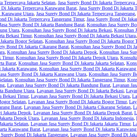
a Terpercaya Jakarta Selatan
,
Jasa Surety Bond Di Jakarta Terpercaya 
 Di Jakarta Terpercaya Karawang Barat
,
Jasa Surety Bond Di Jakarta 
ya Karawang Utara
,
Jasa Surety Bond Di Jakarta Terpercaya Tangerang
ond Di Jakarta Terpercaya Tangerang Timur
,
Jasa Surety Bond Di Jaka
Jasa Surety Bond Di Jakarta Bandung Barat
,
Konsultan Jasa Surety Bo
dung Utara
,
Konsultan Jasa Surety Bond Di Jakarta Bekasi
,
Konsultan J
rta Bekasi Timur
,
Konsultan Jasa Surety Bond Di Jakarta Bekasi Utara
Jakarta Bogor Selatan
,
Konsultan Jasa Surety Bond Di Jakarta Bogor 
ety Bond Di Jakarta Cikarang Barat
,
Konsultan Jasa Surety Bond Di Ja
ara
,
Konsultan Jasa Surety Bond Di Jakarta Depok
,
Konsultan Jasa Sur
k Timur
,
Konsultan Jasa Surety Bond Di Jakarta Depok Utara
,
Konsulta
ta Barat
,
Konsultan Jasa Surety Bond Di Jakarta Jakarta Selatan
,
Konsu
i Jakarta Karawang
,
Konsultan Jasa Surety Bond Di Jakarta Karawang
Jasa Surety Bond Di Jakarta Karawang Utara
,
Konsultan Jasa Surety B
Selatan
,
Konsultan Jasa Surety Bond Di Jakarta Tangerang Timur
,
Kons
ung
,
Layanan Jasa Surety Bond Di Jakarta Bandung Barat
,
Layanan Jas
rta Bandung Utara
,
Layanan Jasa Surety Bond Di Jakarta Bekasi
,
Layan
a Bekasi Timur
,
Layanan Jasa Surety Bond Di Jakarta Bekasi Utara
,
La
Bogor Selatan
,
Layanan Jasa Surety Bond Di Jakarta Bogor Timur
,
Lay
arang Barat
,
Layanan Jasa Surety Bond Di Jakarta Cikarang Selatan
,
L
i Jakarta Depok
,
Layanan Jasa Surety Bond Di Jakarta Depok Barat
,
L
Jakarta Depok Utara
,
Layanan Jasa Surety Bond Di Jakarta Indonesia
,
Jakarta Selatan
,
Layanan Jasa Surety Bond Di Jakarta Jakarta Timur
,
La
arta Karawang Barat
,
Layanan Jasa Surety Bond Di Jakarta Karawang 
 Surety Bond Di Jakarta Tangerang
,
Layanan Jasa Surety Bond Di Jaka