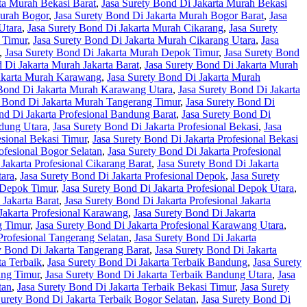
ta Murah Bekasi Barat
,
Jasa Surety Bond Di Jakarta Murah Bekasi
Murah Bogor
,
Jasa Surety Bond Di Jakarta Murah Bogor Barat
,
Jasa
Utara
,
Jasa Surety Bond Di Jakarta Murah Cikarang
,
Jasa Surety
 Timur
,
Jasa Surety Bond Di Jakarta Murah Cikarang Utara
,
Jasa
,
Jasa Surety Bond Di Jakarta Murah Depok Timur
,
Jasa Surety Bond
 Di Jakarta Murah Jakarta Barat
,
Jasa Surety Bond Di Jakarta Murah
Jakarta Murah Karawang
,
Jasa Surety Bond Di Jakarta Murah
 Bond Di Jakarta Murah Karawang Utara
,
Jasa Surety Bond Di Jakarta
y Bond Di Jakarta Murah Tangerang Timur
,
Jasa Surety Bond Di
nd Di Jakarta Profesional Bandung Barat
,
Jasa Surety Bond Di
ndung Utara
,
Jasa Surety Bond Di Jakarta Profesional Bekasi
,
Jasa
esional Bekasi Timur
,
Jasa Surety Bond Di Jakarta Profesional Bekasi
ofesional Bogor Selatan
,
Jasa Surety Bond Di Jakarta Profesional
Jakarta Profesional Cikarang Barat
,
Jasa Surety Bond Di Jakarta
tara
,
Jasa Surety Bond Di Jakarta Profesional Depok
,
Jasa Surety
l Depok Timur
,
Jasa Surety Bond Di Jakarta Profesional Depok Utara
,
 Jakarta Barat
,
Jasa Surety Bond Di Jakarta Profesional Jakarta
Jakarta Profesional Karawang
,
Jasa Surety Bond Di Jakarta
g Timur
,
Jasa Surety Bond Di Jakarta Profesional Karawang Utara
,
Profesional Tangerang Selatan
,
Jasa Surety Bond Di Jakarta
y Bond Di Jakarta Tangerang Barat
,
Jasa Surety Bond Di Jakarta
ta Terbaik
,
Jasa Surety Bond Di Jakarta Terbaik Bandung
,
Jasa Surety
ung Timur
,
Jasa Surety Bond Di Jakarta Terbaik Bandung Utara
,
Jasa
tan
,
Jasa Surety Bond Di Jakarta Terbaik Bekasi Timur
,
Jasa Surety
Surety Bond Di Jakarta Terbaik Bogor Selatan
,
Jasa Surety Bond Di