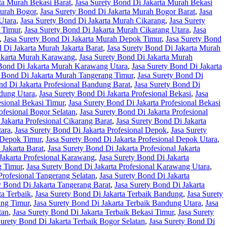
ta Murah Bekasi Barat
,
Jasa Surety Bond Di Jakarta Murah Bekasi
Murah Bogor
,
Jasa Surety Bond Di Jakarta Murah Bogor Barat
,
Jasa
Utara
,
Jasa Surety Bond Di Jakarta Murah Cikarang
,
Jasa Surety
 Timur
,
Jasa Surety Bond Di Jakarta Murah Cikarang Utara
,
Jasa
,
Jasa Surety Bond Di Jakarta Murah Depok Timur
,
Jasa Surety Bond
 Di Jakarta Murah Jakarta Barat
,
Jasa Surety Bond Di Jakarta Murah
Jakarta Murah Karawang
,
Jasa Surety Bond Di Jakarta Murah
 Bond Di Jakarta Murah Karawang Utara
,
Jasa Surety Bond Di Jakarta
y Bond Di Jakarta Murah Tangerang Timur
,
Jasa Surety Bond Di
nd Di Jakarta Profesional Bandung Barat
,
Jasa Surety Bond Di
ndung Utara
,
Jasa Surety Bond Di Jakarta Profesional Bekasi
,
Jasa
esional Bekasi Timur
,
Jasa Surety Bond Di Jakarta Profesional Bekasi
ofesional Bogor Selatan
,
Jasa Surety Bond Di Jakarta Profesional
Jakarta Profesional Cikarang Barat
,
Jasa Surety Bond Di Jakarta
tara
,
Jasa Surety Bond Di Jakarta Profesional Depok
,
Jasa Surety
l Depok Timur
,
Jasa Surety Bond Di Jakarta Profesional Depok Utara
,
 Jakarta Barat
,
Jasa Surety Bond Di Jakarta Profesional Jakarta
Jakarta Profesional Karawang
,
Jasa Surety Bond Di Jakarta
g Timur
,
Jasa Surety Bond Di Jakarta Profesional Karawang Utara
,
Profesional Tangerang Selatan
,
Jasa Surety Bond Di Jakarta
y Bond Di Jakarta Tangerang Barat
,
Jasa Surety Bond Di Jakarta
ta Terbaik
,
Jasa Surety Bond Di Jakarta Terbaik Bandung
,
Jasa Surety
ung Timur
,
Jasa Surety Bond Di Jakarta Terbaik Bandung Utara
,
Jasa
tan
,
Jasa Surety Bond Di Jakarta Terbaik Bekasi Timur
,
Jasa Surety
Surety Bond Di Jakarta Terbaik Bogor Selatan
,
Jasa Surety Bond Di