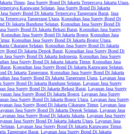
Jakarta Timur
,
Jasa Surety Bond Di Jakarta Terpercaya Jakarta Utara
,
Terpercaya Karawang Selatan
,
Jasa Surety Bond Di Jakarta
,
Jasa Surety Bond Di Jakarta Terpercaya Tangerang Barat
,
Jasa
rta Terpercaya Tangerang Utara
,
Konsultan Jasa Surety Bond Di
nd Di Jakarta Bandung Selatan
,
Konsultan Jasa Surety Bond Di
asa Surety Bond Di Jakarta Bekasi Barat
,
Konsultan Jasa Surety
,
Konsultan Jasa Surety Bond Di Jakarta Bogor
,
Konsultan Jasa
Timur
,
Konsultan Jasa Surety Bond Di Jakarta Bogor Utara
,
karta Cikarang Selatan
,
Konsultan Jasa Surety Bond Di Jakarta
ety Bond Di Jakarta Depok Barat
,
Konsultan Jasa Surety Bond Di
n Jasa Surety Bond Di Jakarta Indonesia
,
Konsultan Jasa Surety
ltan Jasa Surety Bond Di Jakarta Jakarta Timur
,
Konsultan Jasa
 Barat
,
Konsultan Jasa Surety Bond Di Jakarta Karawang Selatan
,
ond Di Jakarta Tangerang
,
Konsultan Jasa Surety Bond Di Jakarta
ultan Jasa Surety Bond Di Jakarta Tangerang Utara
,
Layanan Jasa
a Surety Bond Di Jakarta Bandung Selatan
,
Layanan Jasa Surety
an Jasa Surety Bond Di Jakarta Bekasi Barat
,
Layanan Jasa Surety
yanan Jasa Surety Bond Di Jakarta Bogor
,
Layanan Jasa Surety
anan Jasa Surety Bond Di Jakarta Bogor Utara
,
Layanan Jasa Surety
ayanan Jasa Surety Bond Di Jakarta Cikarang Timur
,
Layanan Jasa
ayanan Jasa Surety Bond Di Jakarta Depok Selatan
,
Layanan Jasa
Layanan Jasa Surety Bond Di Jakarta Jakarta
,
Layanan Jasa Surety
yanan Jasa Surety Bond Di Jakarta Jakarta Utara
,
Layanan Jasa
Selatan
,
Layanan Jasa Surety Bond Di Jakarta Karawang Timur
,
rta Tangerang Barat
,
Layanan Jasa Surety Bond Di Jakarta