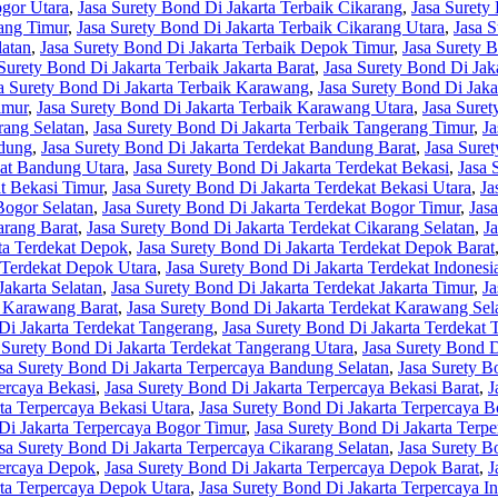
ogor Utara
,
Jasa Surety Bond Di Jakarta Terbaik Cikarang
,
Jasa Surety
rang Timur
,
Jasa Surety Bond Di Jakarta Terbaik Cikarang Utara
,
Jasa 
latan
,
Jasa Surety Bond Di Jakarta Terbaik Depok Timur
,
Jasa Surety 
Surety Bond Di Jakarta Terbaik Jakarta Barat
,
Jasa Surety Bond Di Jaka
a Surety Bond Di Jakarta Terbaik Karawang
,
Jasa Surety Bond Di Jak
imur
,
Jasa Surety Bond Di Jakarta Terbaik Karawang Utara
,
Jasa Suret
rang Selatan
,
Jasa Surety Bond Di Jakarta Terbaik Tangerang Timur
,
Ja
ndung
,
Jasa Surety Bond Di Jakarta Terdekat Bandung Barat
,
Jasa Sure
kat Bandung Utara
,
Jasa Surety Bond Di Jakarta Terdekat Bekasi
,
Jasa 
at Bekasi Timur
,
Jasa Surety Bond Di Jakarta Terdekat Bekasi Utara
,
Ja
Bogor Selatan
,
Jasa Surety Bond Di Jakarta Terdekat Bogor Timur
,
Jas
arang Barat
,
Jasa Surety Bond Di Jakarta Terdekat Cikarang Selatan
,
J
rta Terdekat Depok
,
Jasa Surety Bond Di Jakarta Terdekat Depok Barat
 Terdekat Depok Utara
,
Jasa Surety Bond Di Jakarta Terdekat Indonesi
Jakarta Selatan
,
Jasa Surety Bond Di Jakarta Terdekat Jakarta Timur
,
Ja
t Karawang Barat
,
Jasa Surety Bond Di Jakarta Terdekat Karawang Sel
Di Jakarta Terdekat Tangerang
,
Jasa Surety Bond Di Jakarta Terdekat 
 Surety Bond Di Jakarta Terdekat Tangerang Utara
,
Jasa Surety Bond D
sa Surety Bond Di Jakarta Terpercaya Bandung Selatan
,
Jasa Surety B
ercaya Bekasi
,
Jasa Surety Bond Di Jakarta Terpercaya Bekasi Barat
,
J
ta Terpercaya Bekasi Utara
,
Jasa Surety Bond Di Jakarta Terpercaya B
Di Jakarta Terpercaya Bogor Timur
,
Jasa Surety Bond Di Jakarta Terp
sa Surety Bond Di Jakarta Terpercaya Cikarang Selatan
,
Jasa Surety B
percaya Depok
,
Jasa Surety Bond Di Jakarta Terpercaya Depok Barat
,
J
rta Terpercaya Depok Utara
,
Jasa Surety Bond Di Jakarta Terpercaya I