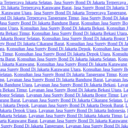
a Terpercaya Jakarta Selatan
,
Jasa Surety Bond Di Jakarta Terpercaya 
 Di Jakarta Terpercaya Karawang Barat
,
Jasa Surety Bond Di Jakarta 
ya Karawang Utara
,
Jasa Surety Bond Di Jakarta Terpercaya Tangerang
ond Di Jakarta Terpercaya Tangerang Timur
,
Jasa Surety Bond Di Jaka
Jasa Surety Bond Di Jakarta Bandung Barat
,
Konsultan Jasa Surety Bo
dung Utara
,
Konsultan Jasa Surety Bond Di Jakarta Bekasi
,
Konsultan J
rta Bekasi Timur
,
Konsultan Jasa Surety Bond Di Jakarta Bekasi Utara
Jakarta Bogor Selatan
,
Konsultan Jasa Surety Bond Di Jakarta Bogor 
ety Bond Di Jakarta Cikarang Barat
,
Konsultan Jasa Surety Bond Di Ja
ara
,
Konsultan Jasa Surety Bond Di Jakarta Depok
,
Konsultan Jasa Sur
k Timur
,
Konsultan Jasa Surety Bond Di Jakarta Depok Utara
,
Konsulta
ta Barat
,
Konsultan Jasa Surety Bond Di Jakarta Jakarta Selatan
,
Konsu
i Jakarta Karawang
,
Konsultan Jasa Surety Bond Di Jakarta Karawang
Jasa Surety Bond Di Jakarta Karawang Utara
,
Konsultan Jasa Surety B
Selatan
,
Konsultan Jasa Surety Bond Di Jakarta Tangerang Timur
,
Kons
ung
,
Layanan Jasa Surety Bond Di Jakarta Bandung Barat
,
Layanan Jas
rta Bandung Utara
,
Layanan Jasa Surety Bond Di Jakarta Bekasi
,
Layan
a Bekasi Timur
,
Layanan Jasa Surety Bond Di Jakarta Bekasi Utara
,
La
Bogor Selatan
,
Layanan Jasa Surety Bond Di Jakarta Bogor Timur
,
Lay
arang Barat
,
Layanan Jasa Surety Bond Di Jakarta Cikarang Selatan
,
L
i Jakarta Depok
,
Layanan Jasa Surety Bond Di Jakarta Depok Barat
,
L
Jakarta Depok Utara
,
Layanan Jasa Surety Bond Di Jakarta Indonesia
,
Jakarta Selatan
,
Layanan Jasa Surety Bond Di Jakarta Jakarta Timur
,
La
arta Karawang Barat
,
Layanan Jasa Surety Bond Di Jakarta Karawang 
 Surety Bond Di Jakarta Tangerang
,
Layanan Jasa Surety Bond Di Jaka