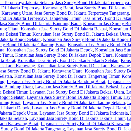
a Terpercaya Jakarta Selatan
,
Jasa Surety Bond Di Jakarta Terpercaya 
 Di Jakarta Terpercaya Karawang Barat
,
Jasa Surety Bond Di Jakarta 
ya Karawang Utara
,
Jasa Surety Bond Di Jakarta Terpercaya Tangerang
ond Di Jakarta Terpercaya Tangerang Timur
,
Jasa Surety Bond Di Jaka
Jasa Surety Bond Di Jakarta Bandung Barat
,
Konsultan Jasa Surety Bo
dung Utara
,
Konsultan Jasa Surety Bond Di Jakarta Bekasi
,
Konsultan J
rta Bekasi Timur
,
Konsultan Jasa Surety Bond Di Jakarta Bekasi Utara
Jakarta Bogor Selatan
,
Konsultan Jasa Surety Bond Di Jakarta Bogor 
ety Bond Di Jakarta Cikarang Barat
,
Konsultan Jasa Surety Bond Di Ja
ara
,
Konsultan Jasa Surety Bond Di Jakarta Depok
,
Konsultan Jasa Sur
k Timur
,
Konsultan Jasa Surety Bond Di Jakarta Depok Utara
,
Konsulta
ta Barat
,
Konsultan Jasa Surety Bond Di Jakarta Jakarta Selatan
,
Konsu
i Jakarta Karawang
,
Konsultan Jasa Surety Bond Di Jakarta Karawang
Jasa Surety Bond Di Jakarta Karawang Utara
,
Konsultan Jasa Surety B
Selatan
,
Konsultan Jasa Surety Bond Di Jakarta Tangerang Timur
,
Kons
ung
,
Layanan Jasa Surety Bond Di Jakarta Bandung Barat
,
Layanan Jas
rta Bandung Utara
,
Layanan Jasa Surety Bond Di Jakarta Bekasi
,
Layan
a Bekasi Timur
,
Layanan Jasa Surety Bond Di Jakarta Bekasi Utara
,
La
Bogor Selatan
,
Layanan Jasa Surety Bond Di Jakarta Bogor Timur
,
Lay
arang Barat
,
Layanan Jasa Surety Bond Di Jakarta Cikarang Selatan
,
L
i Jakarta Depok
,
Layanan Jasa Surety Bond Di Jakarta Depok Barat
,
L
Jakarta Depok Utara
,
Layanan Jasa Surety Bond Di Jakarta Indonesia
,
Jakarta Selatan
,
Layanan Jasa Surety Bond Di Jakarta Jakarta Timur
,
La
arta Karawang Barat
,
Layanan Jasa Surety Bond Di Jakarta Karawang 
 Surety Bond Di Jakarta Tangerang
,
Layanan Jasa Surety Bond Di Jaka