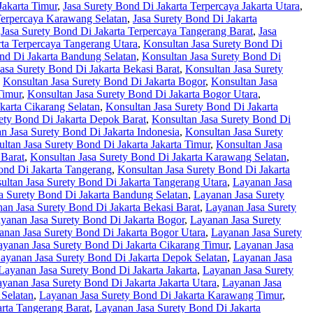
Jakarta Timur
,
Jasa Surety Bond Di Jakarta Terpercaya Jakarta Utara
,
Terpercaya Karawang Selatan
,
Jasa Surety Bond Di Jakarta
,
Jasa Surety Bond Di Jakarta Terpercaya Tangerang Barat
,
Jasa
rta Terpercaya Tangerang Utara
,
Konsultan Jasa Surety Bond Di
nd Di Jakarta Bandung Selatan
,
Konsultan Jasa Surety Bond Di
asa Surety Bond Di Jakarta Bekasi Barat
,
Konsultan Jasa Surety
,
Konsultan Jasa Surety Bond Di Jakarta Bogor
,
Konsultan Jasa
Timur
,
Konsultan Jasa Surety Bond Di Jakarta Bogor Utara
,
karta Cikarang Selatan
,
Konsultan Jasa Surety Bond Di Jakarta
ety Bond Di Jakarta Depok Barat
,
Konsultan Jasa Surety Bond Di
n Jasa Surety Bond Di Jakarta Indonesia
,
Konsultan Jasa Surety
ltan Jasa Surety Bond Di Jakarta Jakarta Timur
,
Konsultan Jasa
 Barat
,
Konsultan Jasa Surety Bond Di Jakarta Karawang Selatan
,
ond Di Jakarta Tangerang
,
Konsultan Jasa Surety Bond Di Jakarta
ultan Jasa Surety Bond Di Jakarta Tangerang Utara
,
Layanan Jasa
a Surety Bond Di Jakarta Bandung Selatan
,
Layanan Jasa Surety
an Jasa Surety Bond Di Jakarta Bekasi Barat
,
Layanan Jasa Surety
yanan Jasa Surety Bond Di Jakarta Bogor
,
Layanan Jasa Surety
anan Jasa Surety Bond Di Jakarta Bogor Utara
,
Layanan Jasa Surety
ayanan Jasa Surety Bond Di Jakarta Cikarang Timur
,
Layanan Jasa
ayanan Jasa Surety Bond Di Jakarta Depok Selatan
,
Layanan Jasa
Layanan Jasa Surety Bond Di Jakarta Jakarta
,
Layanan Jasa Surety
yanan Jasa Surety Bond Di Jakarta Jakarta Utara
,
Layanan Jasa
Selatan
,
Layanan Jasa Surety Bond Di Jakarta Karawang Timur
,
rta Tangerang Barat
,
Layanan Jasa Surety Bond Di Jakarta