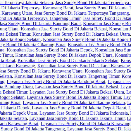
a Terpercaya Jakarta Selatan
,
Jasa Surety Bond Di Jakarta Terpercaya 
 Di Jakarta Terpercaya Karawang Barat
,
Jasa Surety Bond Di Jakarta 
ya Karawang Utara
,
Jasa Surety Bond Di Jakarta Terpercaya Tangerang
ond Di Jakarta Terpercaya Tangerang Timur
,
Jasa Surety Bond Di Jaka
Jasa Surety Bond Di Jakarta Bandung Barat
,
Konsultan Jasa Surety Bo
dung Utara
,
Konsultan Jasa Surety Bond Di Jakarta Bekasi
,
Konsultan J
rta Bekasi Timur
,
Konsultan Jasa Surety Bond Di Jakarta Bekasi Utara
Jakarta Bogor Selatan
,
Konsultan Jasa Surety Bond Di Jakarta Bogor 
ety Bond Di Jakarta Cikarang Barat
,
Konsultan Jasa Surety Bond Di Ja
ara
,
Konsultan Jasa Surety Bond Di Jakarta Depok
,
Konsultan Jasa Sur
k Timur
,
Konsultan Jasa Surety Bond Di Jakarta Depok Utara
,
Konsulta
ta Barat
,
Konsultan Jasa Surety Bond Di Jakarta Jakarta Selatan
,
Konsu
i Jakarta Karawang
,
Konsultan Jasa Surety Bond Di Jakarta Karawang
Jasa Surety Bond Di Jakarta Karawang Utara
,
Konsultan Jasa Surety B
Selatan
,
Konsultan Jasa Surety Bond Di Jakarta Tangerang Timur
,
Kons
ung
,
Layanan Jasa Surety Bond Di Jakarta Bandung Barat
,
Layanan Jas
rta Bandung Utara
,
Layanan Jasa Surety Bond Di Jakarta Bekasi
,
Layan
a Bekasi Timur
,
Layanan Jasa Surety Bond Di Jakarta Bekasi Utara
,
La
Bogor Selatan
,
Layanan Jasa Surety Bond Di Jakarta Bogor Timur
,
Lay
arang Barat
,
Layanan Jasa Surety Bond Di Jakarta Cikarang Selatan
,
L
i Jakarta Depok
,
Layanan Jasa Surety Bond Di Jakarta Depok Barat
,
L
Jakarta Depok Utara
,
Layanan Jasa Surety Bond Di Jakarta Indonesia
,
Jakarta Selatan
,
Layanan Jasa Surety Bond Di Jakarta Jakarta Timur
,
La
arta Karawang Barat
,
Layanan Jasa Surety Bond Di Jakarta Karawang 
 Surety Bond Di Jakarta Tangerang
,
Layanan Jasa Surety Bond Di Jaka