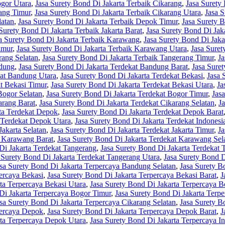
ogor Utara
,
Jasa Surety Bond Di Jakarta Terbaik Cikarang
,
Jasa Surety
rang Timur
,
Jasa Surety Bond Di Jakarta Terbaik Cikarang Utara
,
Jasa 
latan
,
Jasa Surety Bond Di Jakarta Terbaik Depok Timur
,
Jasa Surety 
Surety Bond Di Jakarta Terbaik Jakarta Barat
,
Jasa Surety Bond Di Jaka
a Surety Bond Di Jakarta Terbaik Karawang
,
Jasa Surety Bond Di Jak
imur
,
Jasa Surety Bond Di Jakarta Terbaik Karawang Utara
,
Jasa Suret
rang Selatan
,
Jasa Surety Bond Di Jakarta Terbaik Tangerang Timur
,
Ja
ndung
,
Jasa Surety Bond Di Jakarta Terdekat Bandung Barat
,
Jasa Sure
kat Bandung Utara
,
Jasa Surety Bond Di Jakarta Terdekat Bekasi
,
Jasa 
at Bekasi Timur
,
Jasa Surety Bond Di Jakarta Terdekat Bekasi Utara
,
Ja
Bogor Selatan
,
Jasa Surety Bond Di Jakarta Terdekat Bogor Timur
,
Jas
arang Barat
,
Jasa Surety Bond Di Jakarta Terdekat Cikarang Selatan
,
J
rta Terdekat Depok
,
Jasa Surety Bond Di Jakarta Terdekat Depok Barat
 Terdekat Depok Utara
,
Jasa Surety Bond Di Jakarta Terdekat Indonesi
Jakarta Selatan
,
Jasa Surety Bond Di Jakarta Terdekat Jakarta Timur
,
Ja
t Karawang Barat
,
Jasa Surety Bond Di Jakarta Terdekat Karawang Sel
Di Jakarta Terdekat Tangerang
,
Jasa Surety Bond Di Jakarta Terdekat 
 Surety Bond Di Jakarta Terdekat Tangerang Utara
,
Jasa Surety Bond D
sa Surety Bond Di Jakarta Terpercaya Bandung Selatan
,
Jasa Surety B
ercaya Bekasi
,
Jasa Surety Bond Di Jakarta Terpercaya Bekasi Barat
,
J
ta Terpercaya Bekasi Utara
,
Jasa Surety Bond Di Jakarta Terpercaya B
Di Jakarta Terpercaya Bogor Timur
,
Jasa Surety Bond Di Jakarta Terp
sa Surety Bond Di Jakarta Terpercaya Cikarang Selatan
,
Jasa Surety B
percaya Depok
,
Jasa Surety Bond Di Jakarta Terpercaya Depok Barat
,
J
rta Terpercaya Depok Utara
,
Jasa Surety Bond Di Jakarta Terpercaya I