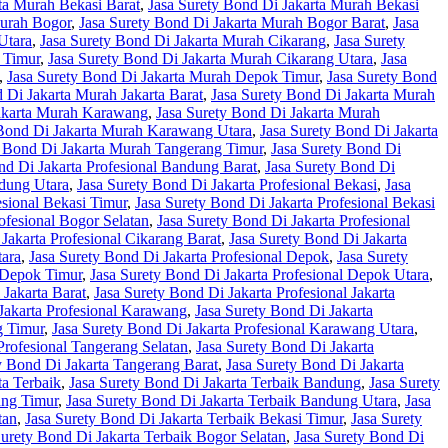
ta Murah Bekasi Barat
,
Jasa Surety Bond Di Jakarta Murah Bekasi
Murah Bogor
,
Jasa Surety Bond Di Jakarta Murah Bogor Barat
,
Jasa
Utara
,
Jasa Surety Bond Di Jakarta Murah Cikarang
,
Jasa Surety
 Timur
,
Jasa Surety Bond Di Jakarta Murah Cikarang Utara
,
Jasa
,
Jasa Surety Bond Di Jakarta Murah Depok Timur
,
Jasa Surety Bond
 Di Jakarta Murah Jakarta Barat
,
Jasa Surety Bond Di Jakarta Murah
Jakarta Murah Karawang
,
Jasa Surety Bond Di Jakarta Murah
 Bond Di Jakarta Murah Karawang Utara
,
Jasa Surety Bond Di Jakarta
y Bond Di Jakarta Murah Tangerang Timur
,
Jasa Surety Bond Di
nd Di Jakarta Profesional Bandung Barat
,
Jasa Surety Bond Di
ndung Utara
,
Jasa Surety Bond Di Jakarta Profesional Bekasi
,
Jasa
esional Bekasi Timur
,
Jasa Surety Bond Di Jakarta Profesional Bekasi
ofesional Bogor Selatan
,
Jasa Surety Bond Di Jakarta Profesional
Jakarta Profesional Cikarang Barat
,
Jasa Surety Bond Di Jakarta
tara
,
Jasa Surety Bond Di Jakarta Profesional Depok
,
Jasa Surety
l Depok Timur
,
Jasa Surety Bond Di Jakarta Profesional Depok Utara
,
 Jakarta Barat
,
Jasa Surety Bond Di Jakarta Profesional Jakarta
Jakarta Profesional Karawang
,
Jasa Surety Bond Di Jakarta
g Timur
,
Jasa Surety Bond Di Jakarta Profesional Karawang Utara
,
Profesional Tangerang Selatan
,
Jasa Surety Bond Di Jakarta
y Bond Di Jakarta Tangerang Barat
,
Jasa Surety Bond Di Jakarta
ta Terbaik
,
Jasa Surety Bond Di Jakarta Terbaik Bandung
,
Jasa Surety
ung Timur
,
Jasa Surety Bond Di Jakarta Terbaik Bandung Utara
,
Jasa
tan
,
Jasa Surety Bond Di Jakarta Terbaik Bekasi Timur
,
Jasa Surety
Surety Bond Di Jakarta Terbaik Bogor Selatan
,
Jasa Surety Bond Di