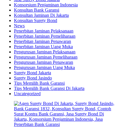
Konsorsium Penjaminan Indonesia
Konsultan Bank Garansi
Konsultan Jaminan Di Jakarta
Konsultan Surety Bond
News
Penerbitan Jaminan Pelaksanaan
Penerbitan Jaminan Pemeliharaan
Penerbitan Jaminan Penawaran
Penerbitan Jaminan Uang Muka
Pengurusan Jaminan Pelaksanaan
Pengurusan Jaminan Pemeliharaan
Pengurusan Jaminan Penawaran
Pengurusan Jaminan Uang Muka
Surety Bond Jakarta
Surety Bond Jasindo
Tips Memilih Bank Garansi
Tips Memilih Bank Garansi Di Jakarta
Uncategorized