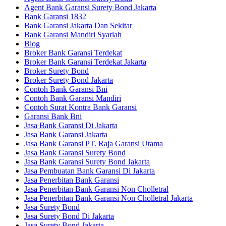
Agent Bank Garansi Surety Bond Jakarta
Bank Garansi 1832
Bank Garansi Jakarta Dan Sekitar
Bank Garansi Mandiri Syariah
Blog
Broker Bank Garansi Terdekat
Broker Bank Garansi Terdekat Jakarta
Broker Surety Bond
Broker Surety Bond Jakarta
Contoh Bank Garansi Bni
Contoh Bank Garansi Mandiri
Contoh Surat Kontra Bank Garansi
Garansi Bank Bni
Jasa Bank Garansi Di Jakarta
Jasa Bank Garansi Jakarta
Jasa Bank Garansi PT. Raja Garansi Utama
Jasa Bank Garansi Surety Bond
Jasa Bank Garansi Surety Bond Jakarta
Jasa Pembuatan Bank Garansi Di Jakarta
Jasa Penerbitan Bank Garansi
Jasa Penerbitan Bank Garansi Non Cholletral
Jasa Penerbitan Bank Garansi Non Cholletral Jakarta
Jasa Surety Bond
Jasa Surety Bond Di Jakarta
Jasa Surety Bond Jakarta