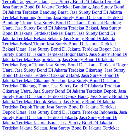
Terbaik Tangerang Utara
,
Jasa Surety Bond Di Jakarta Terdekat
,
Jasa Surety Bond Di Jakarta Terdekat Bandung
,
Jasa Surety Bond
Di Jakarta Terdekat Bandung Barat
,
Jasa Surety Bond Di Jakarta
Terdekat Bandung Selatan
,
Jasa Surety Bond Di Jakarta Terdekat
Bandung Timur
,
Jasa Surety Bond Di Jakarta Terdekat Bandung
Utara
,
Jasa Surety Bond Di Jakarta Terdekat Bekasi
,
Jasa Surety
Bond Di Jakarta Terdekat Bekasi Barat
,
Jasa Surety Bond Di
Jakarta Terdekat Bekasi Selatan
,
Jasa Surety Bond Di Jakarta
Terdekat Bekasi Timur
,
Jasa Surety Bond Di Jakarta Terdekat
Bekasi Utara
,
Jasa Surety Bond Di Jakarta Terdekat Bogor
,
Jasa
Surety Bond Di Jakarta Terdekat Bogor Barat
,
Jasa Surety Bond Di
Jakarta Terdekat Bogor Selatan
,
Jasa Surety Bond Di Jakarta
Terdekat Bogor Timur
,
Jasa Surety Bond Di Jakarta Terdekat Bogor
Utara
,
Jasa Surety Bond Di Jakarta Terdekat Cikarang
,
Jasa Surety
Bond Di Jakarta Terdekat Cikarang Barat
,
Jasa Surety Bond Di
Jakarta Terdekat Cikarang Selatan
,
Jasa Surety Bond Di Jakarta
Terdekat Cikarang Timur
,
Jasa Surety Bond Di Jakarta Terdekat
Cikarang Utara
,
Jasa Surety Bond Di Jakarta Terdekat Depok
,
Jasa
Surety Bond Di Jakarta Terdekat Depok Barat
,
Jasa Surety Bond Di
Jakarta Terdekat Depok Selatan
,
Jasa Surety Bond Di Jakarta
Terdekat Depok Timur
,
Jasa Surety Bond Di Jakarta Terdekat
Depok Utara
,
Jasa Surety Bond Di Jakarta Terdekat Indonesia
,
Jasa
Surety Bond Di Jakarta Terdekat Jakarta
,
Jasa Surety Bond Di
Jakarta Terdekat Jakarta Barat
,
Jasa Surety Bond Di Jakarta
Terdekat Jakarta Selatan
,
Jasa Surety Bond Di Jakarta Terdekat