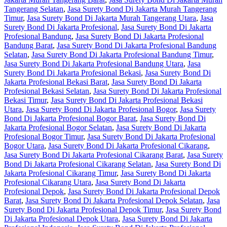
Tangerang Selatan
,
Jasa Surety Bond Di Jakarta Murah Tangerang
Timur
,
Jasa Surety Bond Di Jakarta Murah Tangerang Utara
,
Jasa
Surety Bond Di Jakarta Profesional
,
Jasa Surety Bond Di Jakarta
Profesional Bandung
,
Jasa Surety Bond Di Jakarta Profesional
Bandung Barat
,
Jasa Surety Bond Di Jakarta Profesional Bandung
Selatan
,
Jasa Surety Bond Di Jakarta Profesional Bandung Timur
,
Jasa Surety Bond Di Jakarta Profesional Bandung Utara
,
Jasa
Surety Bond Di Jakarta Profesional Bekasi
,
Jasa Surety Bond Di
Jakarta Profesional Bekasi Barat
,
Jasa Surety Bond Di Jakarta
Profesional Bekasi Selatan
,
Jasa Surety Bond Di Jakarta Profesional
Bekasi Timur
,
Jasa Surety Bond Di Jakarta Profesional Bekasi
Utara
,
Jasa Surety Bond Di Jakarta Profesional Bogor
,
Jasa Surety
Bond Di Jakarta Profesional Bogor Barat
,
Jasa Surety Bond Di
Jakarta Profesional Bogor Selatan
,
Jasa Surety Bond Di Jakarta
Profesional Bogor Timur
,
Jasa Surety Bond Di Jakarta Profesional
Bogor Utara
,
Jasa Surety Bond Di Jakarta Profesional Cikarang
,
Jasa Surety Bond Di Jakarta Profesional Cikarang Barat
,
Jasa Surety
Bond Di Jakarta Profesional Cikarang Selatan
,
Jasa Surety Bond Di
Jakarta Profesional Cikarang Timur
,
Jasa Surety Bond Di Jakarta
Profesional Cikarang Utara
,
Jasa Surety Bond Di Jakarta
Profesional Depok
,
Jasa Surety Bond Di Jakarta Profesional Depok
Barat
,
Jasa Surety Bond Di Jakarta Profesional Depok Selatan
,
Jasa
Surety Bond Di Jakarta Profesional Depok Timur
,
Jasa Surety Bond
Di Jakarta Profesional Depok Utara
,
Jasa Surety Bond Di Jakarta