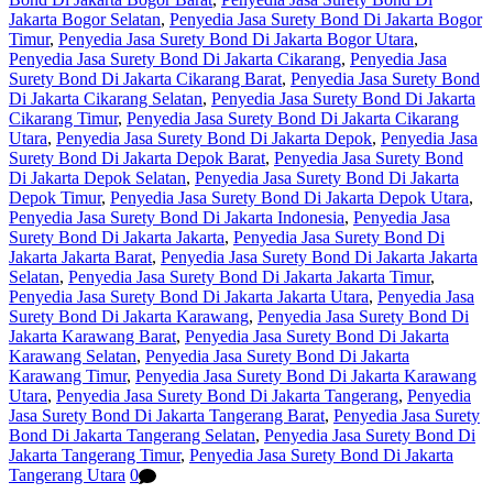
Jakarta Bogor Selatan
,
Penyedia Jasa Surety Bond Di Jakarta Bogor
Timur
,
Penyedia Jasa Surety Bond Di Jakarta Bogor Utara
,
Penyedia Jasa Surety Bond Di Jakarta Cikarang
,
Penyedia Jasa
Surety Bond Di Jakarta Cikarang Barat
,
Penyedia Jasa Surety Bond
Di Jakarta Cikarang Selatan
,
Penyedia Jasa Surety Bond Di Jakarta
Cikarang Timur
,
Penyedia Jasa Surety Bond Di Jakarta Cikarang
Utara
,
Penyedia Jasa Surety Bond Di Jakarta Depok
,
Penyedia Jasa
Surety Bond Di Jakarta Depok Barat
,
Penyedia Jasa Surety Bond
Di Jakarta Depok Selatan
,
Penyedia Jasa Surety Bond Di Jakarta
Depok Timur
,
Penyedia Jasa Surety Bond Di Jakarta Depok Utara
,
Penyedia Jasa Surety Bond Di Jakarta Indonesia
,
Penyedia Jasa
Surety Bond Di Jakarta Jakarta
,
Penyedia Jasa Surety Bond Di
Jakarta Jakarta Barat
,
Penyedia Jasa Surety Bond Di Jakarta Jakarta
Selatan
,
Penyedia Jasa Surety Bond Di Jakarta Jakarta Timur
,
Penyedia Jasa Surety Bond Di Jakarta Jakarta Utara
,
Penyedia Jasa
Surety Bond Di Jakarta Karawang
,
Penyedia Jasa Surety Bond Di
Jakarta Karawang Barat
,
Penyedia Jasa Surety Bond Di Jakarta
Karawang Selatan
,
Penyedia Jasa Surety Bond Di Jakarta
Karawang Timur
,
Penyedia Jasa Surety Bond Di Jakarta Karawang
Utara
,
Penyedia Jasa Surety Bond Di Jakarta Tangerang
,
Penyedia
Jasa Surety Bond Di Jakarta Tangerang Barat
,
Penyedia Jasa Surety
Bond Di Jakarta Tangerang Selatan
,
Penyedia Jasa Surety Bond Di
Jakarta Tangerang Timur
,
Penyedia Jasa Surety Bond Di Jakarta
Tangerang Utara
0