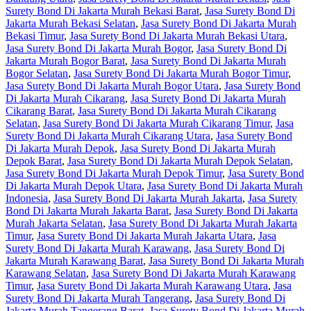
Surety Bond Di Jakarta Murah Bekasi Barat
,
Jasa Surety Bond Di
Jakarta Murah Bekasi Selatan
,
Jasa Surety Bond Di Jakarta Murah
Bekasi Timur
,
Jasa Surety Bond Di Jakarta Murah Bekasi Utara
,
Jasa Surety Bond Di Jakarta Murah Bogor
,
Jasa Surety Bond Di
Jakarta Murah Bogor Barat
,
Jasa Surety Bond Di Jakarta Murah
Bogor Selatan
,
Jasa Surety Bond Di Jakarta Murah Bogor Timur
,
Jasa Surety Bond Di Jakarta Murah Bogor Utara
,
Jasa Surety Bond
Di Jakarta Murah Cikarang
,
Jasa Surety Bond Di Jakarta Murah
Cikarang Barat
,
Jasa Surety Bond Di Jakarta Murah Cikarang
Selatan
,
Jasa Surety Bond Di Jakarta Murah Cikarang Timur
,
Jasa
Surety Bond Di Jakarta Murah Cikarang Utara
,
Jasa Surety Bond
Di Jakarta Murah Depok
,
Jasa Surety Bond Di Jakarta Murah
Depok Barat
,
Jasa Surety Bond Di Jakarta Murah Depok Selatan
,
Jasa Surety Bond Di Jakarta Murah Depok Timur
,
Jasa Surety Bond
Di Jakarta Murah Depok Utara
,
Jasa Surety Bond Di Jakarta Murah
Indonesia
,
Jasa Surety Bond Di Jakarta Murah Jakarta
,
Jasa Surety
Bond Di Jakarta Murah Jakarta Barat
,
Jasa Surety Bond Di Jakarta
Murah Jakarta Selatan
,
Jasa Surety Bond Di Jakarta Murah Jakarta
Timur
,
Jasa Surety Bond Di Jakarta Murah Jakarta Utara
,
Jasa
Surety Bond Di Jakarta Murah Karawang
,
Jasa Surety Bond Di
Jakarta Murah Karawang Barat
,
Jasa Surety Bond Di Jakarta Murah
Karawang Selatan
,
Jasa Surety Bond Di Jakarta Murah Karawang
Timur
,
Jasa Surety Bond Di Jakarta Murah Karawang Utara
,
Jasa
Surety Bond Di Jakarta Murah Tangerang
,
Jasa Surety Bond Di
Jakarta Murah Tangerang Barat
,
Jasa Surety Bond Di Jakarta Murah