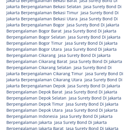
Jakarta Berpengalaman Bekasi Barat
,
Jasa Surety Bond Di
Jakarta Berpengalaman Bekasi Selatan
,
Jasa Surety Bond Di
Jakarta Berpengalaman Bekasi Timur
,
Jasa Surety Bond Di
Jakarta Berpengalaman Bekasi Utara
,
Jasa Surety Bond Di
Jakarta Berpengalaman Bogor
,
Jasa Surety Bond Di Jakarta
Berpengalaman Bogor Barat
,
Jasa Surety Bond Di Jakarta
Berpengalaman Bogor Selatan
,
Jasa Surety Bond Di Jakarta
Berpengalaman Bogor Timur
,
Jasa Surety Bond Di Jakarta
Berpengalaman Bogor Utara
,
Jasa Surety Bond Di Jakarta
Berpengalaman Cikarang
,
Jasa Surety Bond Di Jakarta
Berpengalaman Cikarang Barat
,
Jasa Surety Bond Di Jakarta
Berpengalaman Cikarang Selatan
,
Jasa Surety Bond Di
Jakarta Berpengalaman Cikarang Timur
,
Jasa Surety Bond Di
Jakarta Berpengalaman Cikarang Utara
,
Jasa Surety Bond Di
Jakarta Berpengalaman Depok
,
Jasa Surety Bond Di Jakarta
Berpengalaman Depok Barat
,
Jasa Surety Bond Di Jakarta
Berpengalaman Depok Selatan
,
Jasa Surety Bond Di Jakarta
Berpengalaman Depok Timur
,
Jasa Surety Bond Di Jakarta
Berpengalaman Depok Utara
,
Jasa Surety Bond Di Jakarta
Berpengalaman Indonesia
,
Jasa Surety Bond Di Jakarta
Berpengalaman Jakarta
,
Jasa Surety Bond Di Jakarta
Berpengalaman Jakarta Barat
,
Jasa Surety Bond Di Jakarta