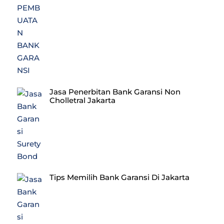
Jasa Penerbitan Bank Garansi Non
Cholletral Jakarta
Tips Memilih Bank Garansi Di Jakarta