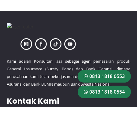
Back
To
Top
Kami adalah Konsultan Jasa sebagai agen pemasaran produk
General Insurance (Surety Bond) dan Bank Garansi, dimana
0813 1818 0553
perusahaan kami telah bekerjasama dengan beberapa perusahaan
Asuransi dan Bank BUMN maupun Bank Swasta Nasional.
0813 1818 0554
Kontak Kami
HP/WA:
0813 1818 0553
HP/WA:
0813 1818 0554