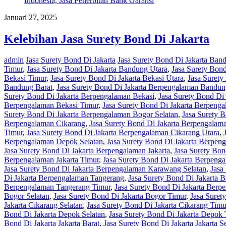
Januari 27, 2025
Kelebihan Jasa Surety Bond Di Jakarta
admin
Jasa Surety Bond Di Jakarta
Jasa Surety Bond Di Jakarta Ban
Timur
,
Jasa Surety Bond Di Jakarta Bandung Utara
,
Jasa Surety Bond
Bekasi Timur
,
Jasa Surety Bond Di Jakarta Bekasi Utara
,
Jasa Surety
Bandung Barat
,
Jasa Surety Bond Di Jakarta Berpengalaman Bandun
Surety Bond Di Jakarta Berpengalaman Bekasi
,
Jasa Surety Bond Di
Berpengalaman Bekasi Timur
,
Jasa Surety Bond Di Jakarta Berpenga
Surety Bond Di Jakarta Berpengalaman Bogor Selatan
,
Jasa Surety 
Berpengalaman Cikarang
,
Jasa Surety Bond Di Jakarta Berpengalam
Timur
,
Jasa Surety Bond Di Jakarta Berpengalaman Cikarang Utara
,
Berpengalaman Depok Selatan
,
Jasa Surety Bond Di Jakarta Berpe
Jasa Surety Bond Di Jakarta Berpengalaman Jakarta
,
Jasa Surety Bon
Berpengalaman Jakarta Timur
,
Jasa Surety Bond Di Jakarta Berpenga
Jasa Surety Bond Di Jakarta Berpengalaman Karawang Selatan
,
Jasa
Di Jakarta Berpengalaman Tangerang
,
Jasa Surety Bond Di Jakarta 
Berpengalaman Tangerang Timur
,
Jasa Surety Bond Di Jakarta Berp
Bogor Selatan
,
Jasa Surety Bond Di Jakarta Bogor Timur
,
Jasa Suret
Jakarta Cikarang Selatan
,
Jasa Surety Bond Di Jakarta Cikarang Timu
Bond Di Jakarta Depok Selatan
,
Jasa Surety Bond Di Jakarta Depok 
Bond Di Jakarta Jakarta Barat
,
Jasa Surety Bond Di Jakarta Jakarta S