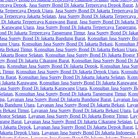
percaya Depok
,
Jasa Surety Bond Di Jakarta Terpercaya Depok Barat
,
J
rta Terpercaya Depok Utara
,
Jasa Surety Bond Di Jakarta Terpercaya I
a Terpercaya Jakarta Selatan
,
Jasa Surety Bond Di Jakarta Terpercaya 
 Di Jakarta Terpercaya Karawang Barat
,
Jasa Surety Bond Di Jakarta 
ya Karawang Utara
,
Jasa Surety Bond Di Jakarta Terpercaya Tangerang
ond Di Jakarta Terpercaya Tangerang Timur
,
Jasa Surety Bond Di Jaka
Jasa Surety Bond Di Jakarta Bandung Barat
,
Konsultan Jasa Surety Bo
dung Utara
,
Konsultan Jasa Surety Bond Di Jakarta Bekasi
,
Konsultan J
rta Bekasi Timur
,
Konsultan Jasa Surety Bond Di Jakarta Bekasi Utara
Jakarta Bogor Selatan
,
Konsultan Jasa Surety Bond Di Jakarta Bogor 
ety Bond Di Jakarta Cikarang Barat
,
Konsultan Jasa Surety Bond Di Ja
ara
,
Konsultan Jasa Surety Bond Di Jakarta Depok
,
Konsultan Jasa Sur
k Timur
,
Konsultan Jasa Surety Bond Di Jakarta Depok Utara
,
Konsulta
ta Barat
,
Konsultan Jasa Surety Bond Di Jakarta Jakarta Selatan
,
Konsu
i Jakarta Karawang
,
Konsultan Jasa Surety Bond Di Jakarta Karawang
Jasa Surety Bond Di Jakarta Karawang Utara
,
Konsultan Jasa Surety B
Selatan
,
Konsultan Jasa Surety Bond Di Jakarta Tangerang Timur
,
Kons
ung
,
Layanan Jasa Surety Bond Di Jakarta Bandung Barat
,
Layanan Jas
rta Bandung Utara
,
Layanan Jasa Surety Bond Di Jakarta Bekasi
,
Layan
a Bekasi Timur
,
Layanan Jasa Surety Bond Di Jakarta Bekasi Utara
,
La
Bogor Selatan
,
Layanan Jasa Surety Bond Di Jakarta Bogor Timur
,
Lay
arang Barat
,
Layanan Jasa Surety Bond Di Jakarta Cikarang Selatan
,
L
i Jakarta Depok
,
Layanan Jasa Surety Bond Di Jakarta Depok Barat
,
L
Jakarta Depok Utara
,
Layanan Jasa Surety Bond Di Jakarta Indonesia
,