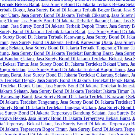
Terbaik Bekasi Barat
,
Jasa Surety Bond Di Jakarta Terbaik Bekasi Sela
Terbaik Bogor
,
Jasa Surety Bond Di Jakarta Terbaik Bogor Barat
,
Jasa 
ogor Utara
,
Jasa Surety Bond Di Jakarta Terbaik Cikarang
,
Jasa Surety
rang Timur
,
Jasa Surety Bond Di Jakarta Terbaik Cikarang Utara
,
Jasa 
latan
,
Jasa Surety Bond Di Jakarta Terbaik Depok Timur
,
Jasa Surety 
Surety Bond Di Jakarta Terbaik Jakarta Barat
,
Jasa Surety Bond Di Jaka
a Surety Bond Di Jakarta Terbaik Karawang
,
Jasa Surety Bond Di Jak
imur
,
Jasa Surety Bond Di Jakarta Terbaik Karawang Utara
,
Jasa Suret
rang Selatan
,
Jasa Surety Bond Di Jakarta Terbaik Tangerang Timur
,
Ja
ndung
,
Jasa Surety Bond Di Jakarta Terdekat Bandung Barat
,
Jasa Sure
kat Bandung Utara
,
Jasa Surety Bond Di Jakarta Terdekat Bekasi
,
Jasa 
at Bekasi Timur
,
Jasa Surety Bond Di Jakarta Terdekat Bekasi Utara
,
Ja
Bogor Selatan
,
Jasa Surety Bond Di Jakarta Terdekat Bogor Timur
,
Jas
arang Barat
,
Jasa Surety Bond Di Jakarta Terdekat Cikarang Selatan
,
J
rta Terdekat Depok
,
Jasa Surety Bond Di Jakarta Terdekat Depok Barat
 Terdekat Depok Utara
,
Jasa Surety Bond Di Jakarta Terdekat Indonesi
Jakarta Selatan
,
Jasa Surety Bond Di Jakarta Terdekat Jakarta Timur
,
Ja
t Karawang Barat
,
Jasa Surety Bond Di Jakarta Terdekat Karawang Sel
Di Jakarta Terdekat Tangerang
,
Jasa Surety Bond Di Jakarta Terdekat 
 Surety Bond Di Jakarta Terdekat Tangerang Utara
,
Jasa Surety Bond D
sa Surety Bond Di Jakarta Terpercaya Bandung Selatan
,
Jasa Surety B
ercaya Bekasi
,
Jasa Surety Bond Di Jakarta Terpercaya Bekasi Barat
,
J
ta Terpercaya Bekasi Utara
,
Jasa Surety Bond Di Jakarta Terpercaya B
Di Jakarta Terpercaya Bogor Timur
,
Jasa Surety Bond Di Jakarta Terp
sa Surety Bond Di Jakarta Terpercaya Cikarang Selatan
,
Jasa Surety B