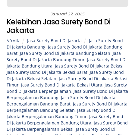
Januari 27, 2025
Kelebihan Jasa Surety Bond Di
Jakarta
Jasa Surety Bond Di Jakarta
Jasa Surety Bond
ADMIN
Di Jakarta Bandung
,
Jasa Surety Bond Di Jakarta Bandung
Barat
,
Jasa Surety Bond Di Jakarta Bandung Selatan
,
Jasa
Surety Bond Di Jakarta Bandung Timur
,
Jasa Surety Bond Di
Jakarta Bandung Utara
,
Jasa Surety Bond Di Jakarta Bekasi
,
Jasa Surety Bond Di Jakarta Bekasi Barat
,
Jasa Surety Bond
Di Jakarta Bekasi Selatan
,
Jasa Surety Bond Di Jakarta Bekasi
Timur
,
Jasa Surety Bond Di Jakarta Bekasi Utara
,
Jasa Surety
Bond Di Jakarta Berpengalaman
,
Jasa Surety Bond Di Jakarta
Berpengalaman Bandung
,
Jasa Surety Bond Di Jakarta
Berpengalaman Bandung Barat
,
Jasa Surety Bond Di Jakarta
Berpengalaman Bandung Selatan
,
Jasa Surety Bond Di
Jakarta Berpengalaman Bandung Timur
,
Jasa Surety Bond
Di Jakarta Berpengalaman Bandung Utara
,
Jasa Surety Bond
Di Jakarta Berpengalaman Bekasi
,
Jasa Surety Bond Di