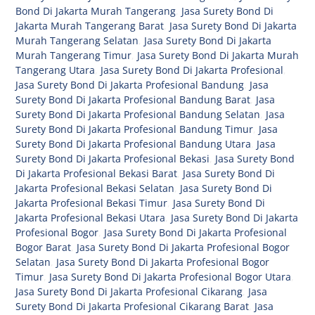
Bond Di Jakarta Murah Tangerang
,
Jasa Surety Bond Di
Jakarta Murah Tangerang Barat
,
Jasa Surety Bond Di Jakarta
Murah Tangerang Selatan
,
Jasa Surety Bond Di Jakarta
Murah Tangerang Timur
,
Jasa Surety Bond Di Jakarta Murah
Tangerang Utara
,
Jasa Surety Bond Di Jakarta Profesional
,
Jasa Surety Bond Di Jakarta Profesional Bandung
,
Jasa
Surety Bond Di Jakarta Profesional Bandung Barat
,
Jasa
Surety Bond Di Jakarta Profesional Bandung Selatan
,
Jasa
Surety Bond Di Jakarta Profesional Bandung Timur
,
Jasa
Surety Bond Di Jakarta Profesional Bandung Utara
,
Jasa
Surety Bond Di Jakarta Profesional Bekasi
,
Jasa Surety Bond
Di Jakarta Profesional Bekasi Barat
,
Jasa Surety Bond Di
Jakarta Profesional Bekasi Selatan
,
Jasa Surety Bond Di
Jakarta Profesional Bekasi Timur
,
Jasa Surety Bond Di
Jakarta Profesional Bekasi Utara
,
Jasa Surety Bond Di Jakarta
Profesional Bogor
,
Jasa Surety Bond Di Jakarta Profesional
Bogor Barat
,
Jasa Surety Bond Di Jakarta Profesional Bogor
Selatan
,
Jasa Surety Bond Di Jakarta Profesional Bogor
Timur
,
Jasa Surety Bond Di Jakarta Profesional Bogor Utara
,
Jasa Surety Bond Di Jakarta Profesional Cikarang
,
Jasa
Surety Bond Di Jakarta Profesional Cikarang Barat
,
Jasa