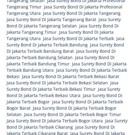
Tangerang Selatan
,
Jasa Surety Bond Di Jakarta Profesional
Tangerang Timur
,
Jasa Surety Bond Di Jakarta Profesional
Tangerang Utara
,
Jasa Surety Bond Di Jakarta Tangerang
,
Jasa Surety Bond Di Jakarta Tangerang Barat
,
Jasa Surety
Bond Di Jakarta Tangerang Selatan
,
Jasa Surety Bond Di
Jakarta Tangerang Timur
,
Jasa Surety Bond Di Jakarta
Tangerang Utara
,
Jasa Surety Bond Di Jakarta Terbaik
,
Jasa
Surety Bond Di Jakarta Terbaik Bandung
,
Jasa Surety Bond
Di Jakarta Terbaik Bandung Barat
,
Jasa Surety Bond Di
Jakarta Terbaik Bandung Selatan
,
Jasa Surety Bond Di
Jakarta Terbaik Bandung Timur
,
Jasa Surety Bond Di Jakarta
Terbaik Bandung Utara
,
Jasa Surety Bond Di Jakarta Terbaik
Bekasi
,
Jasa Surety Bond Di Jakarta Terbaik Bekasi Barat
,
Jasa Surety Bond Di Jakarta Terbaik Bekasi Selatan
,
Jasa
Surety Bond Di Jakarta Terbaik Bekasi Timur
,
Jasa Surety
Bond Di Jakarta Terbaik Bekasi Utara
,
Jasa Surety Bond Di
Jakarta Terbaik Bogor
,
Jasa Surety Bond Di Jakarta Terbaik
Bogor Barat
,
Jasa Surety Bond Di Jakarta Terbaik Bogor
Selatan
,
Jasa Surety Bond Di Jakarta Terbaik Bogor Timur
,
Jasa Surety Bond Di Jakarta Terbaik Bogor Utara
,
Jasa Surety
Bond Di Jakarta Terbaik Cikarang
,
Jasa Surety Bond Di
Jakarta Terbaik Cikarang Barat
,
Jasa Surety Bond Di Jakarta