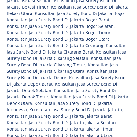
Jakarta Bekasi Selatan
,
Konsultan Jasa Surety Bond Di
Jakarta Bekasi Timur
,
Konsultan Jasa Surety Bond Di Jakarta
Bekasi Utara
,
Konsultan Jasa Surety Bond Di Jakarta Bogor
,
Konsultan Jasa Surety Bond Di Jakarta Bogor Barat
,
Konsultan Jasa Surety Bond Di Jakarta Bogor Selatan
,
Konsultan Jasa Surety Bond Di Jakarta Bogor Timur
,
Konsultan Jasa Surety Bond Di Jakarta Bogor Utara
,
Konsultan Jasa Surety Bond Di Jakarta Cikarang
,
Konsultan
Jasa Surety Bond Di Jakarta Cikarang Barat
,
Konsultan Jasa
Surety Bond Di Jakarta Cikarang Selatan
,
Konsultan Jasa
Surety Bond Di Jakarta Cikarang Timur
,
Konsultan Jasa
Surety Bond Di Jakarta Cikarang Utara
,
Konsultan Jasa
Surety Bond Di Jakarta Depok
,
Konsultan Jasa Surety Bond
Di Jakarta Depok Barat
,
Konsultan Jasa Surety Bond Di
Jakarta Depok Selatan
,
Konsultan Jasa Surety Bond Di
Jakarta Depok Timur
,
Konsultan Jasa Surety Bond Di Jakarta
Depok Utara
,
Konsultan Jasa Surety Bond Di Jakarta
Indonesia
,
Konsultan Jasa Surety Bond Di Jakarta Jakarta
,
Konsultan Jasa Surety Bond Di Jakarta Jakarta Barat
,
Konsultan Jasa Surety Bond Di Jakarta Jakarta Selatan
,
Konsultan Jasa Surety Bond Di Jakarta Jakarta Timur
,
Konsultan Jasa Surety Bond Di Jakarta Jakarta Utara
,