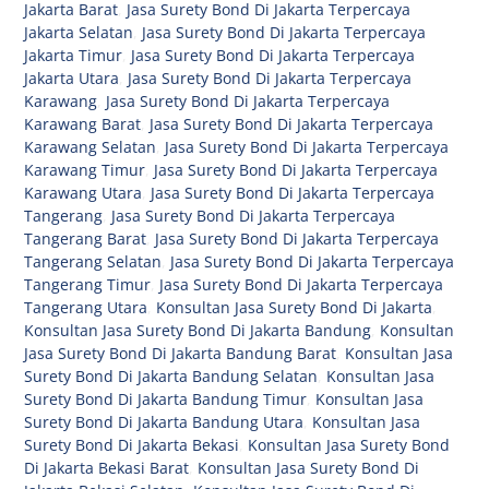
Jakarta Barat
,
Jasa Surety Bond Di Jakarta Terpercaya
Jakarta Selatan
,
Jasa Surety Bond Di Jakarta Terpercaya
Jakarta Timur
,
Jasa Surety Bond Di Jakarta Terpercaya
Jakarta Utara
,
Jasa Surety Bond Di Jakarta Terpercaya
Karawang
,
Jasa Surety Bond Di Jakarta Terpercaya
Karawang Barat
,
Jasa Surety Bond Di Jakarta Terpercaya
Karawang Selatan
,
Jasa Surety Bond Di Jakarta Terpercaya
Karawang Timur
,
Jasa Surety Bond Di Jakarta Terpercaya
Karawang Utara
,
Jasa Surety Bond Di Jakarta Terpercaya
Tangerang
,
Jasa Surety Bond Di Jakarta Terpercaya
Tangerang Barat
,
Jasa Surety Bond Di Jakarta Terpercaya
Tangerang Selatan
,
Jasa Surety Bond Di Jakarta Terpercaya
Tangerang Timur
,
Jasa Surety Bond Di Jakarta Terpercaya
Tangerang Utara
,
Konsultan Jasa Surety Bond Di Jakarta
,
Konsultan Jasa Surety Bond Di Jakarta Bandung
,
Konsultan
Jasa Surety Bond Di Jakarta Bandung Barat
,
Konsultan Jasa
Surety Bond Di Jakarta Bandung Selatan
,
Konsultan Jasa
Surety Bond Di Jakarta Bandung Timur
,
Konsultan Jasa
Surety Bond Di Jakarta Bandung Utara
,
Konsultan Jasa
Surety Bond Di Jakarta Bekasi
,
Konsultan Jasa Surety Bond
Di Jakarta Bekasi Barat
,
Konsultan Jasa Surety Bond Di