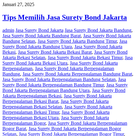
Januari 27, 2025
Tips Memilih Jasa Surety Bond Jakarta
admin
Jasa Surety Bond Jakarta
Jasa Surety Bond Jakarta Bandung
,
Jasa Surety Bond Jakarta Bandung Barat
,
Jasa Surety Bond Jakarta
Bandung Selatan
,
Jasa Surety Bond Jakarta Bandung Timur
,
Jasa
Surety Bond Jakarta Bandung Utara
,
Jasa Surety Bond Jakarta
Bekasi
,
Jasa Surety Bond Jakarta Bekasi Barat
,
Jasa Surety Bond
Jakarta Bekasi Selatan
,
Jasa Surety Bond Jakarta Bekasi Timur
,
Jasa
Surety Bond Jakarta Bekasi Utara
,
Jasa Surety Bond Jakarta
Berpengalaman
,
Jasa Surety Bond Jakarta Berpengalaman
Bandung
,
Jasa Surety Bond Jakarta Berpengalaman Bandung Barat
,
Jasa Surety Bond Jakarta Berpengalaman Bandung Selatan
,
Jasa
Surety Bond Jakarta Berpengalaman Bandung Timur
,
Jasa Surety
Bond Jakarta Berpengalaman Bandung Utara
,
Jasa Surety Bond
Jakarta Berpengalaman Bekasi
,
Jasa Surety Bond Jakarta
Berpengalaman Bekasi Barat
,
Jasa Surety Bond Jakarta
Berpengalaman Bekasi Selatan
,
Jasa Surety Bond Jakarta
Berpengalaman Bekasi Timur
,
Jasa Surety Bond Jakarta
Berpengalaman Bekasi Utara
,
Jasa Surety Bond Jakarta
Berpengalaman Bogor
,
Jasa Surety Bond Jakarta Berpengalaman
Bogor Barat
,
Jasa Surety Bond Jakarta Berpengalaman Bogor
Selatan
,
Jasa Surety Bond Jakarta Berpengalaman Bogor Timur
,