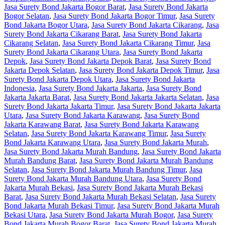
Jasa Surety Bond Jakarta Bogor Barat
,
Jasa Surety Bond Jakarta
Bogor Selatan
,
Jasa Surety Bond Jakarta Bogor Timur
,
Jasa Surety
Bond Jakarta Bogor Utara
,
Jasa Surety Bond Jakarta Cikarang
,
Jasa
Surety Bond Jakarta Cikarang Barat
,
Jasa Surety Bond Jakarta
Cikarang Selatan
,
Jasa Surety Bond Jakarta Cikarang Timur
,
Jasa
Surety Bond Jakarta Cikarang Utara
,
Jasa Surety Bond Jakarta
Depok
,
Jasa Surety Bond Jakarta Depok Barat
,
Jasa Surety Bond
Jakarta Depok Selatan
,
Jasa Surety Bond Jakarta Depok Timur
,
Jasa
Surety Bond Jakarta Depok Utara
,
Jasa Surety Bond Jakarta
Indonesia
,
Jasa Surety Bond Jakarta Jakarta
,
Jasa Surety Bond
Jakarta Jakarta Barat
,
Jasa Surety Bond Jakarta Jakarta Selatan
,
Jasa
Surety Bond Jakarta Jakarta Timur
,
Jasa Surety Bond Jakarta Jakarta
Utara
,
Jasa Surety Bond Jakarta Karawang
,
Jasa Surety Bond
Jakarta Karawang Barat
,
Jasa Surety Bond Jakarta Karawang
Selatan
,
Jasa Surety Bond Jakarta Karawang Timur
,
Jasa Surety
Bond Jakarta Karawang Utara
,
Jasa Surety Bond Jakarta Murah
,
Jasa Surety Bond Jakarta Murah Bandung
,
Jasa Surety Bond Jakarta
Murah Bandung Barat
,
Jasa Surety Bond Jakarta Murah Bandung
Selatan
,
Jasa Surety Bond Jakarta Murah Bandung Timur
,
Jasa
Surety Bond Jakarta Murah Bandung Utara
,
Jasa Surety Bond
Jakarta Murah Bekasi
,
Jasa Surety Bond Jakarta Murah Bekasi
Barat
,
Jasa Surety Bond Jakarta Murah Bekasi Selatan
,
Jasa Surety
Bond Jakarta Murah Bekasi Timur
,
Jasa Surety Bond Jakarta Murah
Bekasi Utara
,
Jasa Surety Bond Jakarta Murah Bogor
,
Jasa Surety
Bond Jakarta Murah Bogor Barat
,
Jasa Surety Bond Jakarta Murah