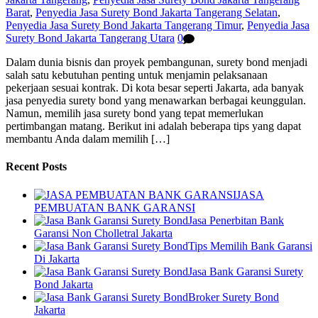
Barat
,
Penyedia Jasa Surety Bond Jakarta Tangerang Selatan
,
Penyedia Jasa Surety Bond Jakarta Tangerang Timur
,
Penyedia Jasa
Surety Bond Jakarta Tangerang Utara
0
Dalam dunia bisnis dan proyek pembangunan, surety bond menjadi
salah satu kebutuhan penting untuk menjamin pelaksanaan
pekerjaan sesuai kontrak. Di kota besar seperti Jakarta, ada banyak
jasa penyedia surety bond yang menawarkan berbagai keunggulan.
Namun, memilih jasa surety bond yang tepat memerlukan
pertimbangan matang. Berikut ini adalah beberapa tips yang dapat
membantu Anda dalam memilih […]
Recent Posts
JASA
PEMBUATAN BANK GARANSI
Jasa Penerbitan Bank
Garansi Non Cholletral Jakarta
Tips Memilih Bank Garansi
Di Jakarta
Jasa Bank Garansi Surety
Bond Jakarta
Broker Surety Bond
Jakarta