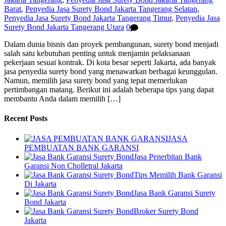
Barat
,
Penyedia Jasa Surety Bond Jakarta Tangerang Selatan
,
Penyedia Jasa Surety Bond Jakarta Tangerang Timur
,
Penyedia Jasa
Surety Bond Jakarta Tangerang Utara
0
Dalam dunia bisnis dan proyek pembangunan, surety bond menjadi
salah satu kebutuhan penting untuk menjamin pelaksanaan
pekerjaan sesuai kontrak. Di kota besar seperti Jakarta, ada banyak
jasa penyedia surety bond yang menawarkan berbagai keunggulan.
Namun, memilih jasa surety bond yang tepat memerlukan
pertimbangan matang. Berikut ini adalah beberapa tips yang dapat
membantu Anda dalam memilih […]
Recent Posts
JASA
PEMBUATAN BANK GARANSI
Jasa Penerbitan Bank
Garansi Non Cholletral Jakarta
Tips Memilih Bank Garansi
Di Jakarta
Jasa Bank Garansi Surety
Bond Jakarta
Broker Surety Bond
Jakarta