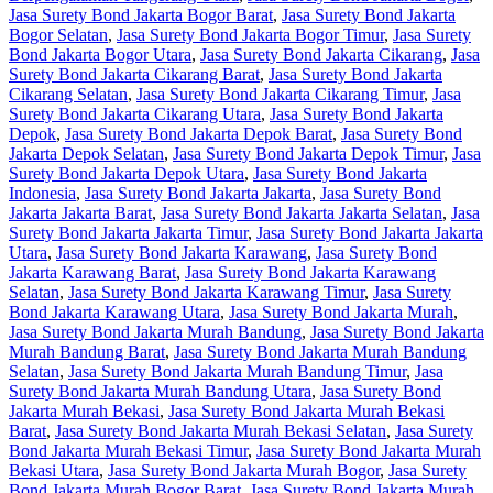
Jasa Surety Bond Jakarta Bogor Barat
,
Jasa Surety Bond Jakarta
Bogor Selatan
,
Jasa Surety Bond Jakarta Bogor Timur
,
Jasa Surety
Bond Jakarta Bogor Utara
,
Jasa Surety Bond Jakarta Cikarang
,
Jasa
Surety Bond Jakarta Cikarang Barat
,
Jasa Surety Bond Jakarta
Cikarang Selatan
,
Jasa Surety Bond Jakarta Cikarang Timur
,
Jasa
Surety Bond Jakarta Cikarang Utara
,
Jasa Surety Bond Jakarta
Depok
,
Jasa Surety Bond Jakarta Depok Barat
,
Jasa Surety Bond
Jakarta Depok Selatan
,
Jasa Surety Bond Jakarta Depok Timur
,
Jasa
Surety Bond Jakarta Depok Utara
,
Jasa Surety Bond Jakarta
Indonesia
,
Jasa Surety Bond Jakarta Jakarta
,
Jasa Surety Bond
Jakarta Jakarta Barat
,
Jasa Surety Bond Jakarta Jakarta Selatan
,
Jasa
Surety Bond Jakarta Jakarta Timur
,
Jasa Surety Bond Jakarta Jakarta
Utara
,
Jasa Surety Bond Jakarta Karawang
,
Jasa Surety Bond
Jakarta Karawang Barat
,
Jasa Surety Bond Jakarta Karawang
Selatan
,
Jasa Surety Bond Jakarta Karawang Timur
,
Jasa Surety
Bond Jakarta Karawang Utara
,
Jasa Surety Bond Jakarta Murah
,
Jasa Surety Bond Jakarta Murah Bandung
,
Jasa Surety Bond Jakarta
Murah Bandung Barat
,
Jasa Surety Bond Jakarta Murah Bandung
Selatan
,
Jasa Surety Bond Jakarta Murah Bandung Timur
,
Jasa
Surety Bond Jakarta Murah Bandung Utara
,
Jasa Surety Bond
Jakarta Murah Bekasi
,
Jasa Surety Bond Jakarta Murah Bekasi
Barat
,
Jasa Surety Bond Jakarta Murah Bekasi Selatan
,
Jasa Surety
Bond Jakarta Murah Bekasi Timur
,
Jasa Surety Bond Jakarta Murah
Bekasi Utara
,
Jasa Surety Bond Jakarta Murah Bogor
,
Jasa Surety
Bond Jakarta Murah Bogor Barat
,
Jasa Surety Bond Jakarta Murah