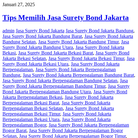
Januari 27, 2025
Tips Memilih Jasa Surety Bond Jakarta
admin
Jasa Surety Bond Jakarta
Jasa Surety Bond Jakarta Bandung
,
Jasa Surety Bond Jakarta Bandung Barat
,
Jasa Surety Bond Jakarta
Bandung Selatan
,
Jasa Surety Bond Jakarta Bandung Timur
,
Jasa
Surety Bond Jakarta Bandung Utara
,
Jasa Surety Bond Jakarta
Bekasi
,
Jasa Surety Bond Jakarta Bekasi Barat
,
Jasa Surety Bond
Jakarta Bekasi Selatan
,
Jasa Surety Bond Jakarta Bekasi Timur
,
Jasa
Surety Bond Jakarta Bekasi Utara
,
Jasa Surety Bond Jakarta
Berpengalaman
,
Jasa Surety Bond Jakarta Berpengalaman
Bandung
,
Jasa Surety Bond Jakarta Berpengalaman Bandung Barat
,
Jasa Surety Bond Jakarta Berpengalaman Bandung Selatan
,
Jasa
Surety Bond Jakarta Berpengalaman Bandung Timur
,
Jasa Surety
Bond Jakarta Berpengalaman Bandung Utara
,
Jasa Surety Bond
Jakarta Berpengalaman Bekasi
,
Jasa Surety Bond Jakarta
Berpengalaman Bekasi Barat
,
Jasa Surety Bond Jakarta
Berpengalaman Bekasi Selatan
,
Jasa Surety Bond Jakarta
Berpengalaman Bekasi Timur
,
Jasa Surety Bond Jakarta
Berpengalaman Bekasi Utara
,
Jasa Surety Bond Jakarta
Berpengalaman Bogor
,
Jasa Surety Bond Jakarta Berpengalaman
Bogor Barat
,
Jasa Surety Bond Jakarta Berpengalaman Bogor
Selatan
,
Jasa Surety Bond Jakarta Berpengalaman Bogor Timur
,