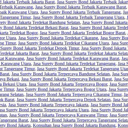
 Jakarta Terbaik Jakarta Barat
,
Jasa Surety Bond Jakarta Terbaik Jakar
 Terbaik Karawang
,
Jasa Surety Bond Jakarta Terbaik Karawang Barat
rbaik Karawang Utara
,
Jasa Surety Bond Jakarta Terbaik Tangerang
,
Ja
 Tangerang Timur
,
Jasa Surety Bond Jakarta Terbaik Tangerang Utara
,
rety Bond Jakarta Terdekat Bandung Selatan
,
Jasa Surety Bond Jakart
ty Bond Jakarta Terdekat Bekasi Barat
,
Jasa Surety Bond Jakarta Terde
karta Terdekat Bogor
,
Jasa Surety Bond Jakarta Terdekat Bogor Barat
,
gor Utara
,
Jasa Surety Bond Jakarta Terdekat Cikarang
,
Jasa Surety Bo
ang Timur
,
Jasa Surety Bond Jakarta Terdekat Cikarang Utara
,
Jasa Sur
 Surety Bond Jakarta Terdekat Depok Timur
,
Jasa Surety Bond Jakarta
Terdekat Jakarta Barat
,
Jasa Surety Bond Jakarta Terdekat Jakarta Selat
ekat Karawang
,
Jasa Surety Bond Jakarta Terdekat Karawang Barat
,
Jas
t Karawang Utara
,
Jasa Surety Bond Jakarta Terdekat Tangerang
,
Jasa 
kat Tangerang Timur
,
Jasa Surety Bond Jakarta Terdekat Tangerang Uta
Barat
,
Jasa Surety Bond Jakarta Terpercaya Bandung Selatan
,
Jasa Sur
aya Bekasi
,
Jasa Surety Bond Jakarta Terpercaya Bekasi Barat
,
Jasa Su
a Bekasi Utara
,
Jasa Surety Bond Jakarta Terpercaya Bogor
,
Jasa Sure
or Timur
,
Jasa Surety Bond Jakarta Terpercaya Bogor Utara
,
Jasa Suret
arang Selatan
,
Jasa Surety Bond Jakarta Terpercaya Cikarang Timur
,
Ja
ok Barat
,
Jasa Surety Bond Jakarta Terpercaya Depok Selatan
,
Jasa Su
esia
,
Jasa Surety Bond Jakarta Terpercaya Jakarta
,
Jasa Surety Bond Jak
asa Surety Bond Jakarta Terpercaya Jakarta Utara
,
Jasa Surety Bond J
atan
,
Jasa Surety Bond Jakarta Terpercaya Karawang Timur
,
Jasa Sure
Tangerang Barat
,
Jasa Surety Bond Jakarta Terpercaya Tangerang Selat
rety Bond Jakarta
,
Konsultan Jasa Surety Bond Jakarta Bandung
,
Konsu