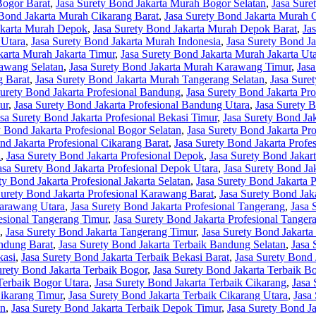
Bogor Barat
,
Jasa Surety Bond Jakarta Murah Bogor Selatan
,
Jasa Sure
 Bond Jakarta Murah Cikarang Barat
,
Jasa Surety Bond Jakarta Murah 
akarta Murah Depok
,
Jasa Surety Bond Jakarta Murah Depok Barat
,
Ja
 Utara
,
Jasa Surety Bond Jakarta Murah Indonesia
,
Jasa Surety Bond Ja
karta Murah Jakarta Timur
,
Jasa Surety Bond Jakarta Murah Jakarta Ut
rawang Selatan
,
Jasa Surety Bond Jakarta Murah Karawang Timur
,
Jas
g Barat
,
Jasa Surety Bond Jakarta Murah Tangerang Selatan
,
Jasa Sure
Surety Bond Jakarta Profesional Bandung
,
Jasa Surety Bond Jakarta Pr
ur
,
Jasa Surety Bond Jakarta Profesional Bandung Utara
,
Jasa Surety B
asa Surety Bond Jakarta Profesional Bekasi Timur
,
Jasa Surety Bond Jak
y Bond Jakarta Profesional Bogor Selatan
,
Jasa Surety Bond Jakarta Pr
nd Jakarta Profesional Cikarang Barat
,
Jasa Surety Bond Jakarta Profe
a
,
Jasa Surety Bond Jakarta Profesional Depok
,
Jasa Surety Bond Jakar
asa Surety Bond Jakarta Profesional Depok Utara
,
Jasa Surety Bond Jak
ty Bond Jakarta Profesional Jakarta Selatan
,
Jasa Surety Bond Jakarta P
Surety Bond Jakarta Profesional Karawang Barat
,
Jasa Surety Bond Jak
Karawang Utara
,
Jasa Surety Bond Jakarta Profesional Tangerang
,
Jasa 
fesional Tangerang Timur
,
Jasa Surety Bond Jakarta Profesional Tanger
,
Jasa Surety Bond Jakarta Tangerang Timur
,
Jasa Surety Bond Jakarta
andung Barat
,
Jasa Surety Bond Jakarta Terbaik Bandung Selatan
,
Jasa 
kasi
,
Jasa Surety Bond Jakarta Terbaik Bekasi Barat
,
Jasa Surety Bond 
urety Bond Jakarta Terbaik Bogor
,
Jasa Surety Bond Jakarta Terbaik B
Terbaik Bogor Utara
,
Jasa Surety Bond Jakarta Terbaik Cikarang
,
Jasa 
Cikarang Timur
,
Jasa Surety Bond Jakarta Terbaik Cikarang Utara
,
Jasa
an
,
Jasa Surety Bond Jakarta Terbaik Depok Timur
,
Jasa Surety Bond J