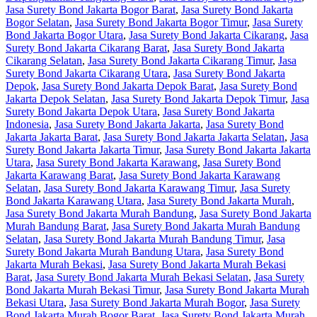
Jasa Surety Bond Jakarta Bogor Barat
,
Jasa Surety Bond Jakarta
Bogor Selatan
,
Jasa Surety Bond Jakarta Bogor Timur
,
Jasa Surety
Bond Jakarta Bogor Utara
,
Jasa Surety Bond Jakarta Cikarang
,
Jasa
Surety Bond Jakarta Cikarang Barat
,
Jasa Surety Bond Jakarta
Cikarang Selatan
,
Jasa Surety Bond Jakarta Cikarang Timur
,
Jasa
Surety Bond Jakarta Cikarang Utara
,
Jasa Surety Bond Jakarta
Depok
,
Jasa Surety Bond Jakarta Depok Barat
,
Jasa Surety Bond
Jakarta Depok Selatan
,
Jasa Surety Bond Jakarta Depok Timur
,
Jasa
Surety Bond Jakarta Depok Utara
,
Jasa Surety Bond Jakarta
Indonesia
,
Jasa Surety Bond Jakarta Jakarta
,
Jasa Surety Bond
Jakarta Jakarta Barat
,
Jasa Surety Bond Jakarta Jakarta Selatan
,
Jasa
Surety Bond Jakarta Jakarta Timur
,
Jasa Surety Bond Jakarta Jakarta
Utara
,
Jasa Surety Bond Jakarta Karawang
,
Jasa Surety Bond
Jakarta Karawang Barat
,
Jasa Surety Bond Jakarta Karawang
Selatan
,
Jasa Surety Bond Jakarta Karawang Timur
,
Jasa Surety
Bond Jakarta Karawang Utara
,
Jasa Surety Bond Jakarta Murah
,
Jasa Surety Bond Jakarta Murah Bandung
,
Jasa Surety Bond Jakarta
Murah Bandung Barat
,
Jasa Surety Bond Jakarta Murah Bandung
Selatan
,
Jasa Surety Bond Jakarta Murah Bandung Timur
,
Jasa
Surety Bond Jakarta Murah Bandung Utara
,
Jasa Surety Bond
Jakarta Murah Bekasi
,
Jasa Surety Bond Jakarta Murah Bekasi
Barat
,
Jasa Surety Bond Jakarta Murah Bekasi Selatan
,
Jasa Surety
Bond Jakarta Murah Bekasi Timur
,
Jasa Surety Bond Jakarta Murah
Bekasi Utara
,
Jasa Surety Bond Jakarta Murah Bogor
,
Jasa Surety
Bond Jakarta Murah Bogor Barat
,
Jasa Surety Bond Jakarta Murah