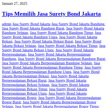
Januari 27, 2025
Tips Memilih Jasa Surety Bond Jakarta
admin
Jasa Surety Bond Jakarta
Jasa Surety Bond Jakarta Bandung
,
Jasa Surety Bond Jakarta Bandung Barat
,
Jasa Surety Bond Jakarta
Bandung Selatan
,
Jasa Surety Bond Jakarta Bandung Timur
,
Jasa
Surety Bond Jakarta Bandung Utara
,
Jasa Surety Bond Jakarta
Bekasi
,
Jasa Surety Bond Jakarta Bekasi Barat
,
Jasa Surety Bond
Jakarta Bekasi Selatan
,
Jasa Surety Bond Jakarta Bekasi Timur
,
Jasa
Surety Bond Jakarta Bekasi Utara
,
Jasa Surety Bond Jakarta
Berpengalaman
,
Jasa Surety Bond Jakarta Berpengalaman
Bandung
,
Jasa Surety Bond Jakarta Berpengalaman Bandung Barat
,
Jasa Surety Bond Jakarta Berpengalaman Bandung Selatan
,
Jasa
Surety Bond Jakarta Berpengalaman Bandung Timur
,
Jasa Surety
Bond Jakarta Berpengalaman Bandung Utara
,
Jasa Surety Bond
Jakarta Berpengalaman Bekasi
,
Jasa Surety Bond Jakarta
Berpengalaman Bekasi Barat
,
Jasa Surety Bond Jakarta
Berpengalaman Bekasi Selatan
,
Jasa Surety Bond Jakarta
Berpengalaman Bekasi Timur
,
Jasa Surety Bond Jakarta
Berpengalaman Bekasi Utara
,
Jasa Surety Bond Jakarta
Berpengalaman Bogor
,
Jasa Surety Bond Jakarta Berpengalaman
Bogor Barat
,
Jasa Surety Bond Jakarta Berpengalaman Bogor
Selatan
,
Jasa Surety Bond Jakarta Berpengalaman Bogor Timur
,