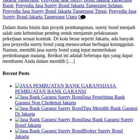
Barat
,
Penyedia Jasa Surety Bond Jakarta Tangerang Selatan
,
Penyedia Jasa Surety Bond Jakarta Tangerang Timur
,
Penyedia Jasa
Surety Bond Jakarta Tangerang Utara
0
Dalam dunia bisnis dan proyek pembangunan, surety bond menjadi
salah satu kebutuhan penting untuk menjamin pelaksanaan
pekerjaan sesuai kontrak. Di kota besar seperti Jakarta, ada banyak
jasa penyedia surety bond yang menawarkan berbagai keunggulan.
Namun, memilih jasa surety bond yang tepat memerlukan
pertimbangan matang. Berikut ini adalah beberapa tips yang dapat
membantu Anda dalam memilih […]
Recent Posts
JASA
PEMBUATAN BANK GARANSI
Jasa Penerbitan Bank
Garansi Non Cholletral Jakarta
Tips Memilih Bank Garansi
Di Jakarta
Jasa Bank Garansi Surety
Bond Jakarta
Broker Surety Bond
Jakarta