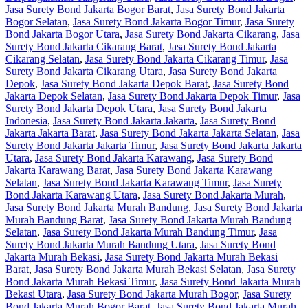
Jasa Surety Bond Jakarta Bogor Barat
,
Jasa Surety Bond Jakarta
Bogor Selatan
,
Jasa Surety Bond Jakarta Bogor Timur
,
Jasa Surety
Bond Jakarta Bogor Utara
,
Jasa Surety Bond Jakarta Cikarang
,
Jasa
Surety Bond Jakarta Cikarang Barat
,
Jasa Surety Bond Jakarta
Cikarang Selatan
,
Jasa Surety Bond Jakarta Cikarang Timur
,
Jasa
Surety Bond Jakarta Cikarang Utara
,
Jasa Surety Bond Jakarta
Depok
,
Jasa Surety Bond Jakarta Depok Barat
,
Jasa Surety Bond
Jakarta Depok Selatan
,
Jasa Surety Bond Jakarta Depok Timur
,
Jasa
Surety Bond Jakarta Depok Utara
,
Jasa Surety Bond Jakarta
Indonesia
,
Jasa Surety Bond Jakarta Jakarta
,
Jasa Surety Bond
Jakarta Jakarta Barat
,
Jasa Surety Bond Jakarta Jakarta Selatan
,
Jasa
Surety Bond Jakarta Jakarta Timur
,
Jasa Surety Bond Jakarta Jakarta
Utara
,
Jasa Surety Bond Jakarta Karawang
,
Jasa Surety Bond
Jakarta Karawang Barat
,
Jasa Surety Bond Jakarta Karawang
Selatan
,
Jasa Surety Bond Jakarta Karawang Timur
,
Jasa Surety
Bond Jakarta Karawang Utara
,
Jasa Surety Bond Jakarta Murah
,
Jasa Surety Bond Jakarta Murah Bandung
,
Jasa Surety Bond Jakarta
Murah Bandung Barat
,
Jasa Surety Bond Jakarta Murah Bandung
Selatan
,
Jasa Surety Bond Jakarta Murah Bandung Timur
,
Jasa
Surety Bond Jakarta Murah Bandung Utara
,
Jasa Surety Bond
Jakarta Murah Bekasi
,
Jasa Surety Bond Jakarta Murah Bekasi
Barat
,
Jasa Surety Bond Jakarta Murah Bekasi Selatan
,
Jasa Surety
Bond Jakarta Murah Bekasi Timur
,
Jasa Surety Bond Jakarta Murah
Bekasi Utara
,
Jasa Surety Bond Jakarta Murah Bogor
,
Jasa Surety
Bond Jakarta Murah Bogor Barat
,
Jasa Surety Bond Jakarta Murah