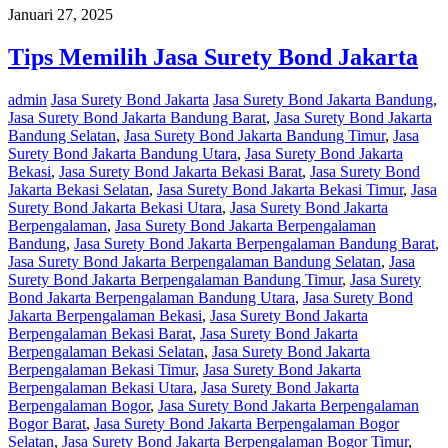
Januari 27, 2025
Tips Memilih Jasa Surety Bond Jakarta
admin
Jasa Surety Bond Jakarta
Jasa Surety Bond Jakarta Bandung
,
Jasa Surety Bond Jakarta Bandung Barat
,
Jasa Surety Bond Jakarta
Bandung Selatan
,
Jasa Surety Bond Jakarta Bandung Timur
,
Jasa
Surety Bond Jakarta Bandung Utara
,
Jasa Surety Bond Jakarta
Bekasi
,
Jasa Surety Bond Jakarta Bekasi Barat
,
Jasa Surety Bond
Jakarta Bekasi Selatan
,
Jasa Surety Bond Jakarta Bekasi Timur
,
Jasa
Surety Bond Jakarta Bekasi Utara
,
Jasa Surety Bond Jakarta
Berpengalaman
,
Jasa Surety Bond Jakarta Berpengalaman
Bandung
,
Jasa Surety Bond Jakarta Berpengalaman Bandung Barat
,
Jasa Surety Bond Jakarta Berpengalaman Bandung Selatan
,
Jasa
Surety Bond Jakarta Berpengalaman Bandung Timur
,
Jasa Surety
Bond Jakarta Berpengalaman Bandung Utara
,
Jasa Surety Bond
Jakarta Berpengalaman Bekasi
,
Jasa Surety Bond Jakarta
Berpengalaman Bekasi Barat
,
Jasa Surety Bond Jakarta
Berpengalaman Bekasi Selatan
,
Jasa Surety Bond Jakarta
Berpengalaman Bekasi Timur
,
Jasa Surety Bond Jakarta
Berpengalaman Bekasi Utara
,
Jasa Surety Bond Jakarta
Berpengalaman Bogor
,
Jasa Surety Bond Jakarta Berpengalaman
Bogor Barat
,
Jasa Surety Bond Jakarta Berpengalaman Bogor
Selatan
,
Jasa Surety Bond Jakarta Berpengalaman Bogor Timur
,