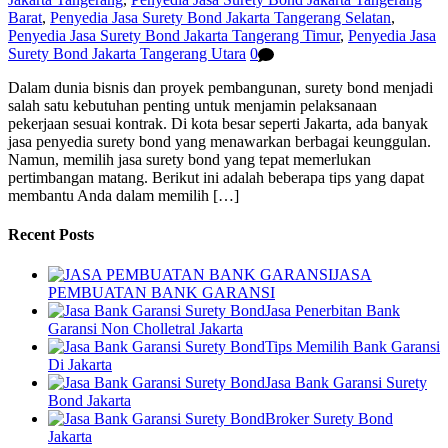
Barat
,
Penyedia Jasa Surety Bond Jakarta Tangerang Selatan
,
Penyedia Jasa Surety Bond Jakarta Tangerang Timur
,
Penyedia Jasa
Surety Bond Jakarta Tangerang Utara
0
Dalam dunia bisnis dan proyek pembangunan, surety bond menjadi
salah satu kebutuhan penting untuk menjamin pelaksanaan
pekerjaan sesuai kontrak. Di kota besar seperti Jakarta, ada banyak
jasa penyedia surety bond yang menawarkan berbagai keunggulan.
Namun, memilih jasa surety bond yang tepat memerlukan
pertimbangan matang. Berikut ini adalah beberapa tips yang dapat
membantu Anda dalam memilih […]
Recent Posts
JASA
PEMBUATAN BANK GARANSI
Jasa Penerbitan Bank
Garansi Non Cholletral Jakarta
Tips Memilih Bank Garansi
Di Jakarta
Jasa Bank Garansi Surety
Bond Jakarta
Broker Surety Bond
Jakarta