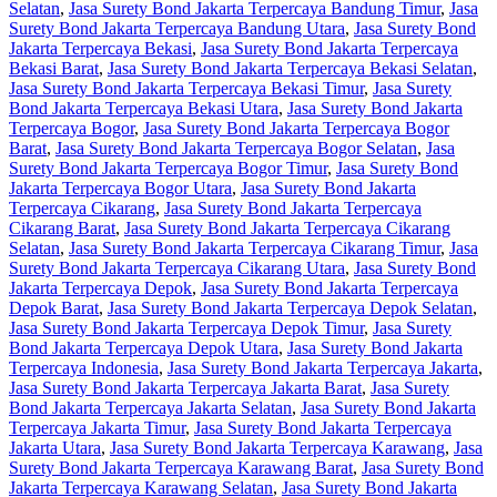
Selatan
,
Jasa Surety Bond Jakarta Terpercaya Bandung Timur
,
Jasa
Surety Bond Jakarta Terpercaya Bandung Utara
,
Jasa Surety Bond
Jakarta Terpercaya Bekasi
,
Jasa Surety Bond Jakarta Terpercaya
Bekasi Barat
,
Jasa Surety Bond Jakarta Terpercaya Bekasi Selatan
,
Jasa Surety Bond Jakarta Terpercaya Bekasi Timur
,
Jasa Surety
Bond Jakarta Terpercaya Bekasi Utara
,
Jasa Surety Bond Jakarta
Terpercaya Bogor
,
Jasa Surety Bond Jakarta Terpercaya Bogor
Barat
,
Jasa Surety Bond Jakarta Terpercaya Bogor Selatan
,
Jasa
Surety Bond Jakarta Terpercaya Bogor Timur
,
Jasa Surety Bond
Jakarta Terpercaya Bogor Utara
,
Jasa Surety Bond Jakarta
Terpercaya Cikarang
,
Jasa Surety Bond Jakarta Terpercaya
Cikarang Barat
,
Jasa Surety Bond Jakarta Terpercaya Cikarang
Selatan
,
Jasa Surety Bond Jakarta Terpercaya Cikarang Timur
,
Jasa
Surety Bond Jakarta Terpercaya Cikarang Utara
,
Jasa Surety Bond
Jakarta Terpercaya Depok
,
Jasa Surety Bond Jakarta Terpercaya
Depok Barat
,
Jasa Surety Bond Jakarta Terpercaya Depok Selatan
,
Jasa Surety Bond Jakarta Terpercaya Depok Timur
,
Jasa Surety
Bond Jakarta Terpercaya Depok Utara
,
Jasa Surety Bond Jakarta
Terpercaya Indonesia
,
Jasa Surety Bond Jakarta Terpercaya Jakarta
,
Jasa Surety Bond Jakarta Terpercaya Jakarta Barat
,
Jasa Surety
Bond Jakarta Terpercaya Jakarta Selatan
,
Jasa Surety Bond Jakarta
Terpercaya Jakarta Timur
,
Jasa Surety Bond Jakarta Terpercaya
Jakarta Utara
,
Jasa Surety Bond Jakarta Terpercaya Karawang
,
Jasa
Surety Bond Jakarta Terpercaya Karawang Barat
,
Jasa Surety Bond
Jakarta Terpercaya Karawang Selatan
,
Jasa Surety Bond Jakarta