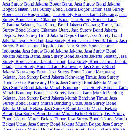
Jasa Surety Bond Jakarta Bogor Barat
,
Jasa Surety Bond Jakarta
Bogor Selatan
,
Jasa Surety Bond Jakarta Bogor Timur
,
Jasa Surety
Bond Jakarta Bogor Utara
,
Jasa Surety Bond Jakarta Cikarang
,
Jasa
Surety Bond Jakarta Cikarang Barat
,
Jasa Surety Bond Jakarta
Cikarang Selatan
,
Jasa Surety Bond Jakarta Cikarang Timur
,
Jasa
Surety Bond Jakarta Cikarang Utara
,
Jasa Surety Bond Jakarta
Depok
,
Jasa Surety Bond Jakarta Depok Barat
,
Jasa Surety Bond
Jakarta Depok Selatan
,
Jasa Surety Bond Jakarta Depok Timur
,
Jasa
Surety Bond Jakarta Depok Utara
,
Jasa Surety Bond Jakarta
Indonesia
,
Jasa Surety Bond Jakarta Jakarta
,
Jasa Surety Bond
Jakarta Jakarta Barat
,
Jasa Surety Bond Jakarta Jakarta Selatan
,
Jasa
Surety Bond Jakarta Jakarta Timur
,
Jasa Surety Bond Jakarta Jakarta
Utara
,
Jasa Surety Bond Jakarta Karawang
,
Jasa Surety Bond
Jakarta Karawang Barat
,
Jasa Surety Bond Jakarta Karawang
Selatan
,
Jasa Surety Bond Jakarta Karawang Timur
,
Jasa Surety
Bond Jakarta Karawang Utara
,
Jasa Surety Bond Jakarta Murah
,
Jasa Surety Bond Jakarta Murah Bandung
,
Jasa Surety Bond Jakarta
Murah Bandung Barat
,
Jasa Surety Bond Jakarta Murah Bandung
Selatan
,
Jasa Surety Bond Jakarta Murah Bandung Timur
,
Jasa
Surety Bond Jakarta Murah Bandung Utara
,
Jasa Surety Bond
Jakarta Murah Bekasi
,
Jasa Surety Bond Jakarta Murah Bekasi
Barat
,
Jasa Surety Bond Jakarta Murah Bekasi Selatan
,
Jasa Surety
Bond Jakarta Murah Bekasi Timur
,
Jasa Surety Bond Jakarta Murah
Bekasi Utara
,
Jasa Surety Bond Jakarta Murah Bogor
,
Jasa Surety
Bond Jakarta Murah Bogor Barat
,
Jasa Surety Bond Jakarta Murah