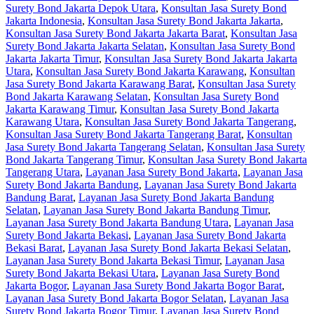
Surety Bond Jakarta Depok Utara
,
Konsultan Jasa Surety Bond
Jakarta Indonesia
,
Konsultan Jasa Surety Bond Jakarta Jakarta
,
Konsultan Jasa Surety Bond Jakarta Jakarta Barat
,
Konsultan Jasa
Surety Bond Jakarta Jakarta Selatan
,
Konsultan Jasa Surety Bond
Jakarta Jakarta Timur
,
Konsultan Jasa Surety Bond Jakarta Jakarta
Utara
,
Konsultan Jasa Surety Bond Jakarta Karawang
,
Konsultan
Jasa Surety Bond Jakarta Karawang Barat
,
Konsultan Jasa Surety
Bond Jakarta Karawang Selatan
,
Konsultan Jasa Surety Bond
Jakarta Karawang Timur
,
Konsultan Jasa Surety Bond Jakarta
Karawang Utara
,
Konsultan Jasa Surety Bond Jakarta Tangerang
,
Konsultan Jasa Surety Bond Jakarta Tangerang Barat
,
Konsultan
Jasa Surety Bond Jakarta Tangerang Selatan
,
Konsultan Jasa Surety
Bond Jakarta Tangerang Timur
,
Konsultan Jasa Surety Bond Jakarta
Tangerang Utara
,
Layanan Jasa Surety Bond Jakarta
,
Layanan Jasa
Surety Bond Jakarta Bandung
,
Layanan Jasa Surety Bond Jakarta
Bandung Barat
,
Layanan Jasa Surety Bond Jakarta Bandung
Selatan
,
Layanan Jasa Surety Bond Jakarta Bandung Timur
,
Layanan Jasa Surety Bond Jakarta Bandung Utara
,
Layanan Jasa
Surety Bond Jakarta Bekasi
,
Layanan Jasa Surety Bond Jakarta
Bekasi Barat
,
Layanan Jasa Surety Bond Jakarta Bekasi Selatan
,
Layanan Jasa Surety Bond Jakarta Bekasi Timur
,
Layanan Jasa
Surety Bond Jakarta Bekasi Utara
,
Layanan Jasa Surety Bond
Jakarta Bogor
,
Layanan Jasa Surety Bond Jakarta Bogor Barat
,
Layanan Jasa Surety Bond Jakarta Bogor Selatan
,
Layanan Jasa
Surety Bond Jakarta Bogor Timur
,
Layanan Jasa Surety Bond