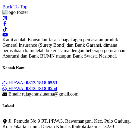
Back To Top
Kami adalah Konsultan Jasa sebagai agen pemasaran produk
General Insurance (Surety Bond) dan Bank Garansi, dimana
perusahaan kami telah bekerjasama dengan beberapa perusahaan
Asuransi dan Bank BUMN maupun Bank Swasta Nasional.
Kontak Kami
HP/WA:
0813 1818 0553
HP/WA:
0813 1818 0554
Email: rajagaransiutama@gmail.com
Lokasi
Jl. Pemuda No.9 RT.1/RW.3, Rawamangun, Kec. Pulo Gadung,
Kota Jakarta Timur, Daerah Khusus Ibukota Jakarta 13220