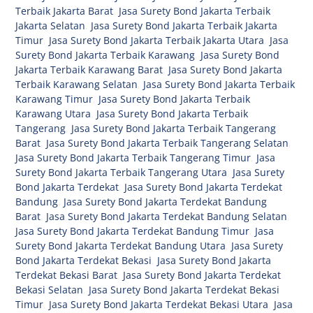
Terbaik Jakarta Barat
,
Jasa Surety Bond Jakarta Terbaik
Jakarta Selatan
,
Jasa Surety Bond Jakarta Terbaik Jakarta
Timur
,
Jasa Surety Bond Jakarta Terbaik Jakarta Utara
,
Jasa
Surety Bond Jakarta Terbaik Karawang
,
Jasa Surety Bond
Jakarta Terbaik Karawang Barat
,
Jasa Surety Bond Jakarta
Terbaik Karawang Selatan
,
Jasa Surety Bond Jakarta Terbaik
Karawang Timur
,
Jasa Surety Bond Jakarta Terbaik
Karawang Utara
,
Jasa Surety Bond Jakarta Terbaik
Tangerang
,
Jasa Surety Bond Jakarta Terbaik Tangerang
Barat
,
Jasa Surety Bond Jakarta Terbaik Tangerang Selatan
,
Jasa Surety Bond Jakarta Terbaik Tangerang Timur
,
Jasa
Surety Bond Jakarta Terbaik Tangerang Utara
,
Jasa Surety
Bond Jakarta Terdekat
,
Jasa Surety Bond Jakarta Terdekat
Bandung
,
Jasa Surety Bond Jakarta Terdekat Bandung
Barat
,
Jasa Surety Bond Jakarta Terdekat Bandung Selatan
,
Jasa Surety Bond Jakarta Terdekat Bandung Timur
,
Jasa
Surety Bond Jakarta Terdekat Bandung Utara
,
Jasa Surety
Bond Jakarta Terdekat Bekasi
,
Jasa Surety Bond Jakarta
Terdekat Bekasi Barat
,
Jasa Surety Bond Jakarta Terdekat
Bekasi Selatan
,
Jasa Surety Bond Jakarta Terdekat Bekasi
Timur
,
Jasa Surety Bond Jakarta Terdekat Bekasi Utara
,
Jasa