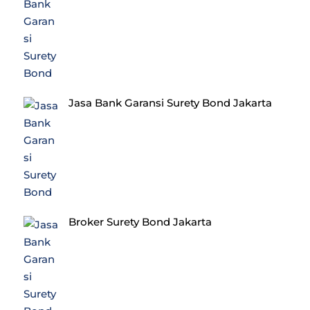
Jasa Bank Garansi Surety Bond Jakarta
Broker Surety Bond Jakarta