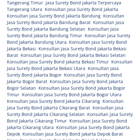
Tangerang Timur
,
Jasa Surety Bond Jakarta Terpercaya
Tangerang Utara
,
Konsultan Jasa Surety Bond Jakarta
,
Konsultan Jasa Surety Bond Jakarta Bandung
,
Konsultan
Jasa Surety Bond Jakarta Bandung Barat
,
Konsultan Jasa
Surety Bond Jakarta Bandung Selatan
,
Konsultan Jasa
Surety Bond Jakarta Bandung Timur
,
Konsultan Jasa Surety
Bond Jakarta Bandung Utara
,
Konsultan Jasa Surety Bond
Jakarta Bekasi
,
Konsultan Jasa Surety Bond Jakarta Bekasi
Barat
,
Konsultan Jasa Surety Bond Jakarta Bekasi Selatan
,
Konsultan Jasa Surety Bond Jakarta Bekasi Timur
,
Konsultan
Jasa Surety Bond Jakarta Bekasi Utara
,
Konsultan Jasa
Surety Bond Jakarta Bogor
,
Konsultan Jasa Surety Bond
Jakarta Bogor Barat
,
Konsultan Jasa Surety Bond Jakarta
Bogor Selatan
,
Konsultan Jasa Surety Bond Jakarta Bogor
Timur
,
Konsultan Jasa Surety Bond Jakarta Bogor Utara
,
Konsultan Jasa Surety Bond Jakarta Cikarang
,
Konsultan
Jasa Surety Bond Jakarta Cikarang Barat
,
Konsultan Jasa
Surety Bond Jakarta Cikarang Selatan
,
Konsultan Jasa Surety
Bond Jakarta Cikarang Timur
,
Konsultan Jasa Surety Bond
Jakarta Cikarang Utara
,
Konsultan Jasa Surety Bond Jakarta
Depok
,
Konsultan Jasa Surety Bond Jakarta Depok Barat
,