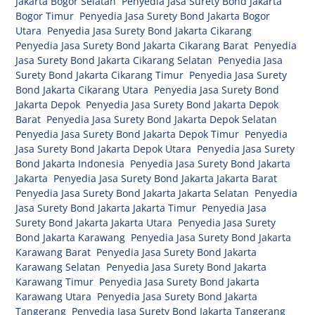
Jakarta Bogor Selatan
,
Penyedia Jasa Surety Bond Jakarta
Bogor Timur
,
Penyedia Jasa Surety Bond Jakarta Bogor
Utara
,
Penyedia Jasa Surety Bond Jakarta Cikarang
,
Penyedia Jasa Surety Bond Jakarta Cikarang Barat
,
Penyedia
Jasa Surety Bond Jakarta Cikarang Selatan
,
Penyedia Jasa
Surety Bond Jakarta Cikarang Timur
,
Penyedia Jasa Surety
Bond Jakarta Cikarang Utara
,
Penyedia Jasa Surety Bond
Jakarta Depok
,
Penyedia Jasa Surety Bond Jakarta Depok
Barat
,
Penyedia Jasa Surety Bond Jakarta Depok Selatan
,
Penyedia Jasa Surety Bond Jakarta Depok Timur
,
Penyedia
Jasa Surety Bond Jakarta Depok Utara
,
Penyedia Jasa Surety
Bond Jakarta Indonesia
,
Penyedia Jasa Surety Bond Jakarta
Jakarta
,
Penyedia Jasa Surety Bond Jakarta Jakarta Barat
,
Penyedia Jasa Surety Bond Jakarta Jakarta Selatan
,
Penyedia
Jasa Surety Bond Jakarta Jakarta Timur
,
Penyedia Jasa
Surety Bond Jakarta Jakarta Utara
,
Penyedia Jasa Surety
Bond Jakarta Karawang
,
Penyedia Jasa Surety Bond Jakarta
Karawang Barat
,
Penyedia Jasa Surety Bond Jakarta
Karawang Selatan
,
Penyedia Jasa Surety Bond Jakarta
Karawang Timur
,
Penyedia Jasa Surety Bond Jakarta
Karawang Utara
,
Penyedia Jasa Surety Bond Jakarta
Tangerang
,
Penyedia Jasa Surety Bond Jakarta Tangerang