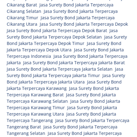
Cikarang Barat
,
Jasa Surety Bond Jakarta Terpercaya
Cikarang Selatan
,
Jasa Surety Bond Jakarta Terpercaya
Cikarang Timur
,
Jasa Surety Bond Jakarta Terpercaya
Cikarang Utara
,
Jasa Surety Bond Jakarta Terpercaya Depok
,
Jasa Surety Bond Jakarta Terpercaya Depok Barat
,
Jasa
Surety Bond Jakarta Terpercaya Depok Selatan
,
Jasa Surety
Bond Jakarta Terpercaya Depok Timur
,
Jasa Surety Bond
Jakarta Terpercaya Depok Utara
,
Jasa Surety Bond Jakarta
Terpercaya Indonesia
,
Jasa Surety Bond Jakarta Terpercaya
Jakarta
,
Jasa Surety Bond Jakarta Terpercaya Jakarta Barat
,
Jasa Surety Bond Jakarta Terpercaya Jakarta Selatan
,
Jasa
Surety Bond Jakarta Terpercaya Jakarta Timur
,
Jasa Surety
Bond Jakarta Terpercaya Jakarta Utara
,
Jasa Surety Bond
Jakarta Terpercaya Karawang
,
Jasa Surety Bond Jakarta
Terpercaya Karawang Barat
,
Jasa Surety Bond Jakarta
Terpercaya Karawang Selatan
,
Jasa Surety Bond Jakarta
Terpercaya Karawang Timur
,
Jasa Surety Bond Jakarta
Terpercaya Karawang Utara
,
Jasa Surety Bond Jakarta
Terpercaya Tangerang
,
Jasa Surety Bond Jakarta Terpercaya
Tangerang Barat
,
Jasa Surety Bond Jakarta Terpercaya
Tangerang Selatan
,
Jasa Surety Bond Jakarta Terpercaya