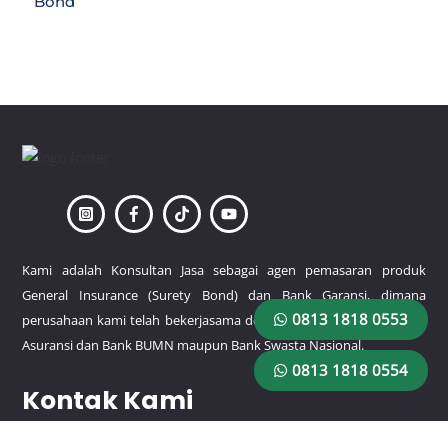
Back
To
Top
Kami adalah Konsultan Jasa sebagai agen pemasaran produk
General Insurance (Surety Bond) dan Bank Garansi, dimana
0813 1818 0553
perusahaan kami telah bekerjasama dengan beberapa perusahaan
Asuransi dan Bank BUMN maupun Bank Swasta Nasional.
0813 1818 0554
Kontak Kami