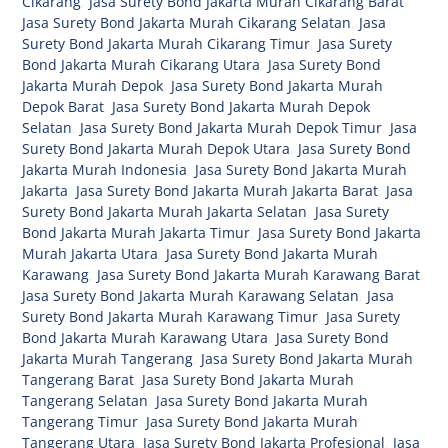
Cikarang
,
Jasa Surety Bond Jakarta Murah Cikarang Barat
,
Jasa Surety Bond Jakarta Murah Cikarang Selatan
,
Jasa
Surety Bond Jakarta Murah Cikarang Timur
,
Jasa Surety
Bond Jakarta Murah Cikarang Utara
,
Jasa Surety Bond
Jakarta Murah Depok
,
Jasa Surety Bond Jakarta Murah
Depok Barat
,
Jasa Surety Bond Jakarta Murah Depok
Selatan
,
Jasa Surety Bond Jakarta Murah Depok Timur
,
Jasa
Surety Bond Jakarta Murah Depok Utara
,
Jasa Surety Bond
Jakarta Murah Indonesia
,
Jasa Surety Bond Jakarta Murah
Jakarta
,
Jasa Surety Bond Jakarta Murah Jakarta Barat
,
Jasa
Surety Bond Jakarta Murah Jakarta Selatan
,
Jasa Surety
Bond Jakarta Murah Jakarta Timur
,
Jasa Surety Bond Jakarta
Murah Jakarta Utara
,
Jasa Surety Bond Jakarta Murah
Karawang
,
Jasa Surety Bond Jakarta Murah Karawang Barat
,
Jasa Surety Bond Jakarta Murah Karawang Selatan
,
Jasa
Surety Bond Jakarta Murah Karawang Timur
,
Jasa Surety
Bond Jakarta Murah Karawang Utara
,
Jasa Surety Bond
Jakarta Murah Tangerang
,
Jasa Surety Bond Jakarta Murah
Tangerang Barat
,
Jasa Surety Bond Jakarta Murah
Tangerang Selatan
,
Jasa Surety Bond Jakarta Murah
Tangerang Timur
,
Jasa Surety Bond Jakarta Murah
Tangerang Utara
,
Jasa Surety Bond Jakarta Profesional
,
Jasa