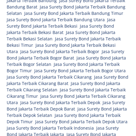
Jakarta Terbaik Bandung
,
Jasa Surety Bond Jakarta Terbaik
Bandung Barat
,
Jasa Surety Bond Jakarta Terbaik Bandung
Selatan
,
Jasa Surety Bond Jakarta Terbaik Bandung Timur
,
Jasa Surety Bond Jakarta Terbaik Bandung Utara
,
Jasa
Surety Bond Jakarta Terbaik Bekasi
,
Jasa Surety Bond
Jakarta Terbaik Bekasi Barat
,
Jasa Surety Bond Jakarta
Terbaik Bekasi Selatan
,
Jasa Surety Bond Jakarta Terbaik
Bekasi Timur
,
Jasa Surety Bond Jakarta Terbaik Bekasi
Utara
,
Jasa Surety Bond Jakarta Terbaik Bogor
,
Jasa Surety
Bond Jakarta Terbaik Bogor Barat
,
Jasa Surety Bond Jakarta
Terbaik Bogor Selatan
,
Jasa Surety Bond Jakarta Terbaik
Bogor Timur
,
Jasa Surety Bond Jakarta Terbaik Bogor Utara
,
Jasa Surety Bond Jakarta Terbaik Cikarang
,
Jasa Surety Bond
Jakarta Terbaik Cikarang Barat
,
Jasa Surety Bond Jakarta
Terbaik Cikarang Selatan
,
Jasa Surety Bond Jakarta Terbaik
Cikarang Timur
,
Jasa Surety Bond Jakarta Terbaik Cikarang
Utara
,
Jasa Surety Bond Jakarta Terbaik Depok
,
Jasa Surety
Bond Jakarta Terbaik Depok Barat
,
Jasa Surety Bond Jakarta
Terbaik Depok Selatan
,
Jasa Surety Bond Jakarta Terbaik
Depok Timur
,
Jasa Surety Bond Jakarta Terbaik Depok Utara
,
Jasa Surety Bond Jakarta Terbaik Indonesia
,
Jasa Surety
Bond Jakarta Terbaik Jakarta
,
Jasa Surety Bond Jakarta