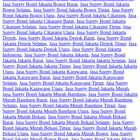
Jasa Surety Bond Jakarta Bogor Barat
,
Jasa Surety Bond Jakarta
Bogor Selatan
,
Jasa Surety Bond Jakarta Bogor Timur
,
Jasa Surety
Bond Jakarta Bogor Utara
,
Jasa Surety Bond Jakarta Cikarang
,
Jasa
Surety Bond Jakarta Cikarang Barat
,
Jasa Surety Bond Jakarta
Cikarang Selatan
,
Jasa Surety Bond Jakarta Cikarang Timur
,
Jasa
Surety Bond Jakarta Cikarang Utara
,
Jasa Surety Bond Jakarta
Depok
,
Jasa Surety Bond Jakarta Depok Barat
,
Jasa Surety Bond
Jakarta Depok Selatan
,
Jasa Surety Bond Jakarta Depok Timur
,
Jasa
Surety Bond Jakarta Depok Utara
,
Jasa Surety Bond Jakarta
Indonesia
,
Jasa Surety Bond Jakarta Jakarta
,
Jasa Surety Bond
Jakarta Jakarta Barat
,
Jasa Surety Bond Jakarta Jakarta Selatan
,
Jasa
Surety Bond Jakarta Jakarta Timur
,
Jasa Surety Bond Jakarta Jakarta
Utara
,
Jasa Surety Bond Jakarta Karawang
,
Jasa Surety Bond
Jakarta Karawang Barat
,
Jasa Surety Bond Jakarta Karawang
Selatan
,
Jasa Surety Bond Jakarta Karawang Timur
,
Jasa Surety
Bond Jakarta Karawang Utara
,
Jasa Surety Bond Jakarta Murah
,
Jasa Surety Bond Jakarta Murah Bandung
,
Jasa Surety Bond Jakarta
Murah Bandung Barat
,
Jasa Surety Bond Jakarta Murah Bandung
Selatan
,
Jasa Surety Bond Jakarta Murah Bandung Timur
,
Jasa
Surety Bond Jakarta Murah Bandung Utara
,
Jasa Surety Bond
Jakarta Murah Bekasi
,
Jasa Surety Bond Jakarta Murah Bekasi
Barat
,
Jasa Surety Bond Jakarta Murah Bekasi Selatan
,
Jasa Surety
Bond Jakarta Murah Bekasi Timur
,
Jasa Surety Bond Jakarta Murah
Bekasi Utara
,
Jasa Surety Bond Jakarta Murah Bogor
,
Jasa Surety
Bond Jakarta Murah Bogor Barat
,
Jasa Surety Bond Jakarta Murah