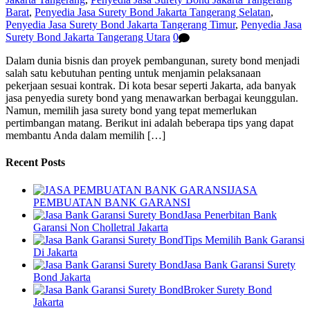
Barat
,
Penyedia Jasa Surety Bond Jakarta Tangerang Selatan
,
Penyedia Jasa Surety Bond Jakarta Tangerang Timur
,
Penyedia Jasa
Surety Bond Jakarta Tangerang Utara
0
Dalam dunia bisnis dan proyek pembangunan, surety bond menjadi
salah satu kebutuhan penting untuk menjamin pelaksanaan
pekerjaan sesuai kontrak. Di kota besar seperti Jakarta, ada banyak
jasa penyedia surety bond yang menawarkan berbagai keunggulan.
Namun, memilih jasa surety bond yang tepat memerlukan
pertimbangan matang. Berikut ini adalah beberapa tips yang dapat
membantu Anda dalam memilih […]
Recent Posts
JASA
PEMBUATAN BANK GARANSI
Jasa Penerbitan Bank
Garansi Non Cholletral Jakarta
Tips Memilih Bank Garansi
Di Jakarta
Jasa Bank Garansi Surety
Bond Jakarta
Broker Surety Bond
Jakarta