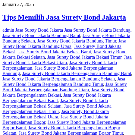
Januari 27, 2025
Tips Memilih Jasa Surety Bond Jakarta
admin
Jasa Surety Bond Jakarta
Jasa Surety Bond Jakarta Bandung
,
Jasa Surety Bond Jakarta Bandung Barat
,
Jasa Surety Bond Jakarta
Bandung Selatan
,
Jasa Surety Bond Jakarta Bandung Timur
,
Jasa
Surety Bond Jakarta Bandung Utara
,
Jasa Surety Bond Jakarta
Bekasi
,
Jasa Surety Bond Jakarta Bekasi Barat
,
Jasa Surety Bond
Jakarta Bekasi Selatan
,
Jasa Surety Bond Jakarta Bekasi Timur
,
Jasa
Surety Bond Jakarta Bekasi Utara
,
Jasa Surety Bond Jakarta
Berpengalaman
,
Jasa Surety Bond Jakarta Berpengalaman
Bandung
,
Jasa Surety Bond Jakarta Berpengalaman Bandung Barat
,
Jasa Surety Bond Jakarta Berpengalaman Bandung Selatan
,
Jasa
Surety Bond Jakarta Berpengalaman Bandung Timur
,
Jasa Surety
Bond Jakarta Berpengalaman Bandung Utara
,
Jasa Surety Bond
Jakarta Berpengalaman Bekasi
,
Jasa Surety Bond Jakarta
Berpengalaman Bekasi Barat
,
Jasa Surety Bond Jakarta
Berpengalaman Bekasi Selatan
,
Jasa Surety Bond Jakarta
Berpengalaman Bekasi Timur
,
Jasa Surety Bond Jakarta
Berpengalaman Bekasi Utara
,
Jasa Surety Bond Jakarta
Berpengalaman Bogor
,
Jasa Surety Bond Jakarta Berpengalaman
Bogor Barat
,
Jasa Surety Bond Jakarta Berpengalaman Bogor
Selatan
,
Jasa Surety Bond Jakarta Berpengalaman Bogor Timur
,