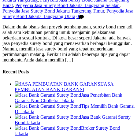
Barat
,
Penyedia Jasa Surety Bond Jakarta Tangerang Selatan
,
Penyedia Jasa Surety Bond Jakarta Tangerang Timur
,
Penyedia Jasa
Surety Bond Jakarta Tangerang Utara
0
Dalam dunia bisnis dan proyek pembangunan, surety bond menjadi
salah satu kebutuhan penting untuk menjamin pelaksanaan
pekerjaan sesuai kontrak. Di kota besar seperti Jakarta, ada banyak
jasa penyedia surety bond yang menawarkan berbagai keunggulan.
Namun, memilih jasa surety bond yang tepat memerlukan
pertimbangan matang. Berikut ini adalah beberapa tips yang dapat
membantu Anda dalam memilih […]
Recent Posts
JASA
PEMBUATAN BANK GARANSI
Jasa Penerbitan Bank
Garansi Non Cholletral Jakarta
Tips Memilih Bank Garansi
Di Jakarta
Jasa Bank Garansi Surety
Bond Jakarta
Broker Surety Bond
Jakarta