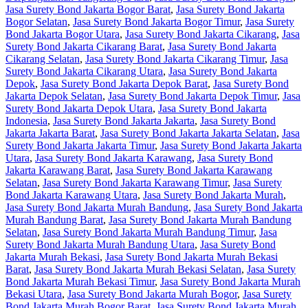
Jasa Surety Bond Jakarta Bogor Barat
,
Jasa Surety Bond Jakarta
Bogor Selatan
,
Jasa Surety Bond Jakarta Bogor Timur
,
Jasa Surety
Bond Jakarta Bogor Utara
,
Jasa Surety Bond Jakarta Cikarang
,
Jasa
Surety Bond Jakarta Cikarang Barat
,
Jasa Surety Bond Jakarta
Cikarang Selatan
,
Jasa Surety Bond Jakarta Cikarang Timur
,
Jasa
Surety Bond Jakarta Cikarang Utara
,
Jasa Surety Bond Jakarta
Depok
,
Jasa Surety Bond Jakarta Depok Barat
,
Jasa Surety Bond
Jakarta Depok Selatan
,
Jasa Surety Bond Jakarta Depok Timur
,
Jasa
Surety Bond Jakarta Depok Utara
,
Jasa Surety Bond Jakarta
Indonesia
,
Jasa Surety Bond Jakarta Jakarta
,
Jasa Surety Bond
Jakarta Jakarta Barat
,
Jasa Surety Bond Jakarta Jakarta Selatan
,
Jasa
Surety Bond Jakarta Jakarta Timur
,
Jasa Surety Bond Jakarta Jakarta
Utara
,
Jasa Surety Bond Jakarta Karawang
,
Jasa Surety Bond
Jakarta Karawang Barat
,
Jasa Surety Bond Jakarta Karawang
Selatan
,
Jasa Surety Bond Jakarta Karawang Timur
,
Jasa Surety
Bond Jakarta Karawang Utara
,
Jasa Surety Bond Jakarta Murah
,
Jasa Surety Bond Jakarta Murah Bandung
,
Jasa Surety Bond Jakarta
Murah Bandung Barat
,
Jasa Surety Bond Jakarta Murah Bandung
Selatan
,
Jasa Surety Bond Jakarta Murah Bandung Timur
,
Jasa
Surety Bond Jakarta Murah Bandung Utara
,
Jasa Surety Bond
Jakarta Murah Bekasi
,
Jasa Surety Bond Jakarta Murah Bekasi
Barat
,
Jasa Surety Bond Jakarta Murah Bekasi Selatan
,
Jasa Surety
Bond Jakarta Murah Bekasi Timur
,
Jasa Surety Bond Jakarta Murah
Bekasi Utara
,
Jasa Surety Bond Jakarta Murah Bogor
,
Jasa Surety
Bond Jakarta Murah Bogor Barat
,
Jasa Surety Bond Jakarta Murah