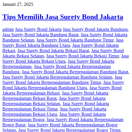
Januari 27, 2025
Tips Memilih Jasa Surety Bond Jakarta
admin
Jasa Surety Bond Jakarta
Jasa Surety Bond Jakarta Bandung
,
Jasa Surety Bond Jakarta Bandung Barat
,
Jasa Surety Bond Jakarta
Bandung Selatan
,
Jasa Surety Bond Jakarta Bandung Timur
,
Jasa
Surety Bond Jakarta Bandung Utara
,
Jasa Surety Bond Jakarta
Bekasi
,
Jasa Surety Bond Jakarta Bekasi Barat
,
Jasa Surety Bond
Jakarta Bekasi Selatan
,
Jasa Surety Bond Jakarta Bekasi Timur
,
Jasa
Surety Bond Jakarta Bekasi Utara
,
Jasa Surety Bond Jakarta
Berpengalaman
,
Jasa Surety Bond Jakarta Berpengalaman
Bandung
,
Jasa Surety Bond Jakarta Berpengalaman Bandung Barat
,
Jasa Surety Bond Jakarta Berpengalaman Bandung Selatan
,
Jasa
Surety Bond Jakarta Berpengalaman Bandung Timur
,
Jasa Surety
Bond Jakarta Berpengalaman Bandung Utara
,
Jasa Surety Bond
Jakarta Berpengalaman Bekasi
,
Jasa Surety Bond Jakarta
Berpengalaman Bekasi Barat
,
Jasa Surety Bond Jakarta
Berpengalaman Bekasi Selatan
,
Jasa Surety Bond Jakarta
Berpengalaman Bekasi Timur
,
Jasa Surety Bond Jakarta
Berpengalaman Bekasi Utara
,
Jasa Surety Bond Jakarta
Berpengalaman Bogor
,
Jasa Surety Bond Jakarta Berpengalaman
Bogor Barat
,
Jasa Surety Bond Jakarta Berpengalaman Bogor
Selatan
,
Jasa Surety Bond Jakarta Berpengalaman Bogor Timur
,