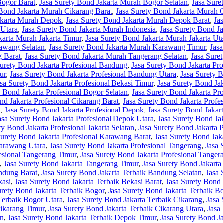
Bogor Barat
,
Jasa Surety Bond Jakarta Murah Bogor Selatan
,
Jasa Sure
 Bond Jakarta Murah Cikarang Barat
,
Jasa Surety Bond Jakarta Murah 
akarta Murah Depok
,
Jasa Surety Bond Jakarta Murah Depok Barat
,
Ja
 Utara
,
Jasa Surety Bond Jakarta Murah Indonesia
,
Jasa Surety Bond Ja
karta Murah Jakarta Timur
,
Jasa Surety Bond Jakarta Murah Jakarta Ut
rawang Selatan
,
Jasa Surety Bond Jakarta Murah Karawang Timur
,
Jas
g Barat
,
Jasa Surety Bond Jakarta Murah Tangerang Selatan
,
Jasa Sure
Surety Bond Jakarta Profesional Bandung
,
Jasa Surety Bond Jakarta Pr
ur
,
Jasa Surety Bond Jakarta Profesional Bandung Utara
,
Jasa Surety B
asa Surety Bond Jakarta Profesional Bekasi Timur
,
Jasa Surety Bond Jak
y Bond Jakarta Profesional Bogor Selatan
,
Jasa Surety Bond Jakarta Pr
nd Jakarta Profesional Cikarang Barat
,
Jasa Surety Bond Jakarta Profe
a
,
Jasa Surety Bond Jakarta Profesional Depok
,
Jasa Surety Bond Jakar
asa Surety Bond Jakarta Profesional Depok Utara
,
Jasa Surety Bond Jak
ty Bond Jakarta Profesional Jakarta Selatan
,
Jasa Surety Bond Jakarta P
Surety Bond Jakarta Profesional Karawang Barat
,
Jasa Surety Bond Jak
Karawang Utara
,
Jasa Surety Bond Jakarta Profesional Tangerang
,
Jasa 
fesional Tangerang Timur
,
Jasa Surety Bond Jakarta Profesional Tanger
,
Jasa Surety Bond Jakarta Tangerang Timur
,
Jasa Surety Bond Jakarta
andung Barat
,
Jasa Surety Bond Jakarta Terbaik Bandung Selatan
,
Jasa 
kasi
,
Jasa Surety Bond Jakarta Terbaik Bekasi Barat
,
Jasa Surety Bond 
urety Bond Jakarta Terbaik Bogor
,
Jasa Surety Bond Jakarta Terbaik B
Terbaik Bogor Utara
,
Jasa Surety Bond Jakarta Terbaik Cikarang
,
Jasa 
Cikarang Timur
,
Jasa Surety Bond Jakarta Terbaik Cikarang Utara
,
Jasa
an
,
Jasa Surety Bond Jakarta Terbaik Depok Timur
,
Jasa Surety Bond J