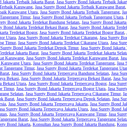
 Jakarta Terbaik Jakarta Barat
,
Jasa Surety Bond Jakarta Terbaik Jakar
 Terbaik Karawang
,
Jasa Surety Bond Jakarta Terbaik Karawang Barat
rbaik Karawang Utara
,
Jasa Surety Bond Jakarta Terbaik Tangerang
,
Ja
 Tangerang Timur
,
Jasa Surety Bond Jakarta Terbaik Tangerang Utara
,
rety Bond Jakarta Terdekat Bandung Selatan
,
Jasa Surety Bond Jakart
ty Bond Jakarta Terdekat Bekasi Barat
,
Jasa Surety Bond Jakarta Terde
karta Terdekat Bogor
,
Jasa Surety Bond Jakarta Terdekat Bogor Barat
,
gor Utara
,
Jasa Surety Bond Jakarta Terdekat Cikarang
,
Jasa Surety Bo
ang Timur
,
Jasa Surety Bond Jakarta Terdekat Cikarang Utara
,
Jasa Sur
 Surety Bond Jakarta Terdekat Depok Timur
,
Jasa Surety Bond Jakarta
Terdekat Jakarta Barat
,
Jasa Surety Bond Jakarta Terdekat Jakarta Selat
ekat Karawang
,
Jasa Surety Bond Jakarta Terdekat Karawang Barat
,
Jas
t Karawang Utara
,
Jasa Surety Bond Jakarta Terdekat Tangerang
,
Jasa 
kat Tangerang Timur
,
Jasa Surety Bond Jakarta Terdekat Tangerang Uta
Barat
,
Jasa Surety Bond Jakarta Terpercaya Bandung Selatan
,
Jasa Sur
aya Bekasi
,
Jasa Surety Bond Jakarta Terpercaya Bekasi Barat
,
Jasa Su
a Bekasi Utara
,
Jasa Surety Bond Jakarta Terpercaya Bogor
,
Jasa Sure
or Timur
,
Jasa Surety Bond Jakarta Terpercaya Bogor Utara
,
Jasa Suret
arang Selatan
,
Jasa Surety Bond Jakarta Terpercaya Cikarang Timur
,
Ja
ok Barat
,
Jasa Surety Bond Jakarta Terpercaya Depok Selatan
,
Jasa Su
esia
,
Jasa Surety Bond Jakarta Terpercaya Jakarta
,
Jasa Surety Bond Jak
asa Surety Bond Jakarta Terpercaya Jakarta Utara
,
Jasa Surety Bond J
atan
,
Jasa Surety Bond Jakarta Terpercaya Karawang Timur
,
Jasa Sure
Tangerang Barat
,
Jasa Surety Bond Jakarta Terpercaya Tangerang Selat
rety Bond Jakarta
,
Konsultan Jasa Surety Bond Jakarta Bandung
,
Konsu