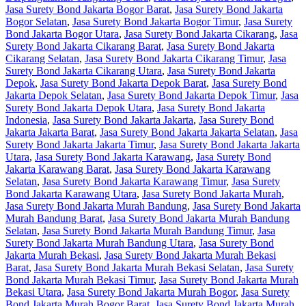
Jasa Surety Bond Jakarta Bogor Barat
,
Jasa Surety Bond Jakarta
Bogor Selatan
,
Jasa Surety Bond Jakarta Bogor Timur
,
Jasa Surety
Bond Jakarta Bogor Utara
,
Jasa Surety Bond Jakarta Cikarang
,
Jasa
Surety Bond Jakarta Cikarang Barat
,
Jasa Surety Bond Jakarta
Cikarang Selatan
,
Jasa Surety Bond Jakarta Cikarang Timur
,
Jasa
Surety Bond Jakarta Cikarang Utara
,
Jasa Surety Bond Jakarta
Depok
,
Jasa Surety Bond Jakarta Depok Barat
,
Jasa Surety Bond
Jakarta Depok Selatan
,
Jasa Surety Bond Jakarta Depok Timur
,
Jasa
Surety Bond Jakarta Depok Utara
,
Jasa Surety Bond Jakarta
Indonesia
,
Jasa Surety Bond Jakarta Jakarta
,
Jasa Surety Bond
Jakarta Jakarta Barat
,
Jasa Surety Bond Jakarta Jakarta Selatan
,
Jasa
Surety Bond Jakarta Jakarta Timur
,
Jasa Surety Bond Jakarta Jakarta
Utara
,
Jasa Surety Bond Jakarta Karawang
,
Jasa Surety Bond
Jakarta Karawang Barat
,
Jasa Surety Bond Jakarta Karawang
Selatan
,
Jasa Surety Bond Jakarta Karawang Timur
,
Jasa Surety
Bond Jakarta Karawang Utara
,
Jasa Surety Bond Jakarta Murah
,
Jasa Surety Bond Jakarta Murah Bandung
,
Jasa Surety Bond Jakarta
Murah Bandung Barat
,
Jasa Surety Bond Jakarta Murah Bandung
Selatan
,
Jasa Surety Bond Jakarta Murah Bandung Timur
,
Jasa
Surety Bond Jakarta Murah Bandung Utara
,
Jasa Surety Bond
Jakarta Murah Bekasi
,
Jasa Surety Bond Jakarta Murah Bekasi
Barat
,
Jasa Surety Bond Jakarta Murah Bekasi Selatan
,
Jasa Surety
Bond Jakarta Murah Bekasi Timur
,
Jasa Surety Bond Jakarta Murah
Bekasi Utara
,
Jasa Surety Bond Jakarta Murah Bogor
,
Jasa Surety
Bond Jakarta Murah Bogor Barat
,
Jasa Surety Bond Jakarta Murah