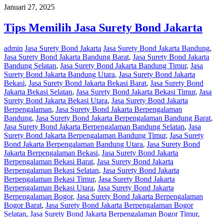
Januari 27, 2025
Tips Memilih Jasa Surety Bond Jakarta
admin
Jasa Surety Bond Jakarta
Jasa Surety Bond Jakarta Bandung
,
Jasa Surety Bond Jakarta Bandung Barat
,
Jasa Surety Bond Jakarta
Bandung Selatan
,
Jasa Surety Bond Jakarta Bandung Timur
,
Jasa
Surety Bond Jakarta Bandung Utara
,
Jasa Surety Bond Jakarta
Bekasi
,
Jasa Surety Bond Jakarta Bekasi Barat
,
Jasa Surety Bond
Jakarta Bekasi Selatan
,
Jasa Surety Bond Jakarta Bekasi Timur
,
Jasa
Surety Bond Jakarta Bekasi Utara
,
Jasa Surety Bond Jakarta
Berpengalaman
,
Jasa Surety Bond Jakarta Berpengalaman
Bandung
,
Jasa Surety Bond Jakarta Berpengalaman Bandung Barat
,
Jasa Surety Bond Jakarta Berpengalaman Bandung Selatan
,
Jasa
Surety Bond Jakarta Berpengalaman Bandung Timur
,
Jasa Surety
Bond Jakarta Berpengalaman Bandung Utara
,
Jasa Surety Bond
Jakarta Berpengalaman Bekasi
,
Jasa Surety Bond Jakarta
Berpengalaman Bekasi Barat
,
Jasa Surety Bond Jakarta
Berpengalaman Bekasi Selatan
,
Jasa Surety Bond Jakarta
Berpengalaman Bekasi Timur
,
Jasa Surety Bond Jakarta
Berpengalaman Bekasi Utara
,
Jasa Surety Bond Jakarta
Berpengalaman Bogor
,
Jasa Surety Bond Jakarta Berpengalaman
Bogor Barat
,
Jasa Surety Bond Jakarta Berpengalaman Bogor
Selatan
,
Jasa Surety Bond Jakarta Berpengalaman Bogor Timur
,