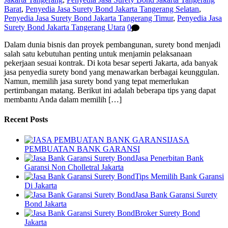
Barat
,
Penyedia Jasa Surety Bond Jakarta Tangerang Selatan
,
Penyedia Jasa Surety Bond Jakarta Tangerang Timur
,
Penyedia Jasa
Surety Bond Jakarta Tangerang Utara
0
Dalam dunia bisnis dan proyek pembangunan, surety bond menjadi
salah satu kebutuhan penting untuk menjamin pelaksanaan
pekerjaan sesuai kontrak. Di kota besar seperti Jakarta, ada banyak
jasa penyedia surety bond yang menawarkan berbagai keunggulan.
Namun, memilih jasa surety bond yang tepat memerlukan
pertimbangan matang. Berikut ini adalah beberapa tips yang dapat
membantu Anda dalam memilih […]
Recent Posts
JASA
PEMBUATAN BANK GARANSI
Jasa Penerbitan Bank
Garansi Non Cholletral Jakarta
Tips Memilih Bank Garansi
Di Jakarta
Jasa Bank Garansi Surety
Bond Jakarta
Broker Surety Bond
Jakarta