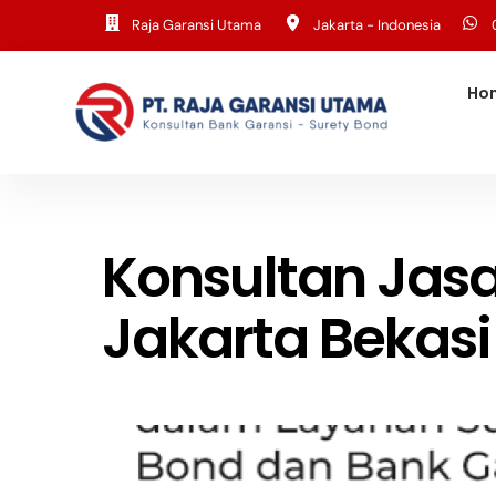
Skip
Raja Garansi Utama
Jakarta - Indonesia
to
content
Ho
Konsultan Jasa
Jakarta Bekasi