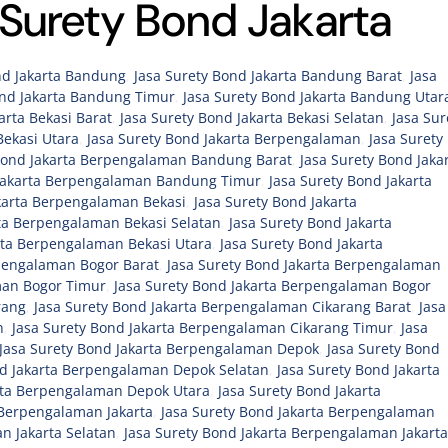
 Surety Bond Jakarta
nd Jakarta Bandung
,
Jasa Surety Bond Jakarta Bandung Barat
,
Jasa
ond Jakarta Bandung Timur
,
Jasa Surety Bond Jakarta Bandung Utar
arta Bekasi Barat
,
Jasa Surety Bond Jakarta Bekasi Selatan
,
Jasa Sur
Bekasi Utara
,
Jasa Surety Bond Jakarta Berpengalaman
,
Jasa Surety
 Bond Jakarta Berpengalaman Bandung Barat
,
Jasa Surety Bond Jaka
 Jakarta Berpengalaman Bandung Timur
,
Jasa Surety Bond Jakarta
akarta Berpengalaman Bekasi
,
Jasa Surety Bond Jakarta
rta Berpengalaman Bekasi Selatan
,
Jasa Surety Bond Jakarta
rta Berpengalaman Bekasi Utara
,
Jasa Surety Bond Jakarta
rpengalaman Bogor Barat
,
Jasa Surety Bond Jakarta Berpengalaman
man Bogor Timur
,
Jasa Surety Bond Jakarta Berpengalaman Bogor
rang
,
Jasa Surety Bond Jakarta Berpengalaman Cikarang Barat
,
Jasa
n
,
Jasa Surety Bond Jakarta Berpengalaman Cikarang Timur
,
Jasa
Jasa Surety Bond Jakarta Berpengalaman Depok
,
Jasa Surety Bond
nd Jakarta Berpengalaman Depok Selatan
,
Jasa Surety Bond Jakarta
arta Berpengalaman Depok Utara
,
Jasa Surety Bond Jakarta
 Berpengalaman Jakarta
,
Jasa Surety Bond Jakarta Berpengalaman
n Jakarta Selatan
,
Jasa Surety Bond Jakarta Berpengalaman Jakarta