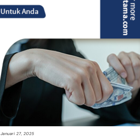
Januari 27, 2025