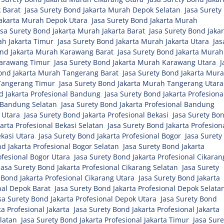
 Barat
,
Jasa Surety Bond Jakarta Murah Depok Selatan
,
Jasa Surety
Jakarta Murah Depok Utara
,
Jasa Surety Bond Jakarta Murah
asa Surety Bond Jakarta Murah Jakarta Barat
,
Jasa Surety Bond Jakar
ah Jakarta Timur
,
Jasa Surety Bond Jakarta Murah Jakarta Utara
,
Jas
ond Jakarta Murah Karawang Barat
,
Jasa Surety Bond Jakarta Murah
Karawang Timur
,
Jasa Surety Bond Jakarta Murah Karawang Utara
,
J
Bond Jakarta Murah Tangerang Barat
,
Jasa Surety Bond Jakarta Mur
 Tangerang Timur
,
Jasa Surety Bond Jakarta Murah Tangerang Utara
d Jakarta Profesional Bandung
,
Jasa Surety Bond Jakarta Profesiona
l Bandung Selatan
,
Jasa Surety Bond Jakarta Profesional Bandung
 Utara
,
Jasa Surety Bond Jakarta Profesional Bekasi
,
Jasa Surety Bo
arta Profesional Bekasi Selatan
,
Jasa Surety Bond Jakarta Profesion
ekasi Utara
,
Jasa Surety Bond Jakarta Profesional Bogor
,
Jasa Surety
nd Jakarta Profesional Bogor Selatan
,
Jasa Surety Bond Jakarta
ofesional Bogor Utara
,
Jasa Surety Bond Jakarta Profesional Cikaran
Jasa Surety Bond Jakarta Profesional Cikarang Selatan
,
Jasa Surety
 Bond Jakarta Profesional Cikarang Utara
,
Jasa Surety Bond Jakarta
nal Depok Barat
,
Jasa Surety Bond Jakarta Profesional Depok Selata
sa Surety Bond Jakarta Profesional Depok Utara
,
Jasa Surety Bond
a Profesional Jakarta
,
Jasa Surety Bond Jakarta Profesional Jakarta
elatan
,
Jasa Surety Bond Jakarta Profesional Jakarta Timur
,
Jasa Sure