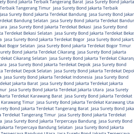
rety Bond Jakarta Terbaik Tangerang Barat
,
Jasa Surety Bond Jakart
a Terbaik Tangerang Timur
,
Jasa Surety Bond Jakarta Terbaik
Jasa Surety Bond Jakarta Terdekat Bandung
,
Jasa Surety Bond Jakar
erdekat Bandung Selatan
,
Jasa Surety Bond Jakarta Terdekat Bandu
tara
,
Jasa Surety Bond Jakarta Terdekat Bekasi
,
Jasa Surety Bond
ta Terdekat Bekasi Selatan
,
Jasa Surety Bond Jakarta Terdekat Beka
a
,
Jasa Surety Bond Jakarta Terdekat Bogor
,
Jasa Surety Bond Jakart
ekat Bogor Selatan
,
Jasa Surety Bond Jakarta Terdekat Bogor Timur
,
Surety Bond Jakarta Terdekat Cikarang
,
Jasa Surety Bond Jakarta
rdekat Cikarang Selatan
,
Jasa Surety Bond Jakarta Terdekat Cikaran
tara
,
Jasa Surety Bond Jakarta Terdekat Depok
,
Jasa Surety Bond
ta Terdekat Depok Selatan
,
Jasa Surety Bond Jakarta Terdekat Depo
a
,
Jasa Surety Bond Jakarta Terdekat Indonesia
,
Jasa Surety Bond
dekat Jakarta Barat
,
Jasa Surety Bond Jakarta Terdekat Jakarta
imur
,
Jasa Surety Bond Jakarta Terdekat Jakarta Utara
,
Jasa Surety
akarta Terdekat Karawang Barat
,
Jasa Surety Bond Jakarta Terdekat
at Karawang Timur
,
Jasa Surety Bond Jakarta Terdekat Karawang Uta
urety Bond Jakarta Terdekat Tangerang Barat
,
Jasa Surety Bond Jaka
ta Terdekat Tangerang Timur
,
Jasa Surety Bond Jakarta Terdekat
ya
,
Jasa Surety Bond Jakarta Terpercaya Bandung
,
Jasa Surety Bond
 Jakarta Terpercaya Bandung Selatan
,
Jasa Surety Bond Jakarta
a Terpercaya Bandung Utara
,
Jasa Surety Bond Jakarta Terpercaya