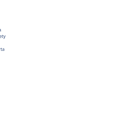
a
,
ety
rta