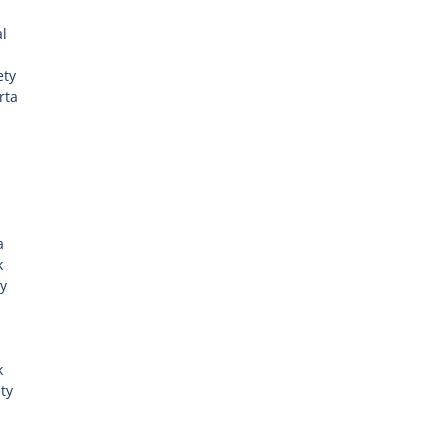
al
ety
rta
a
k
ty
k
ty