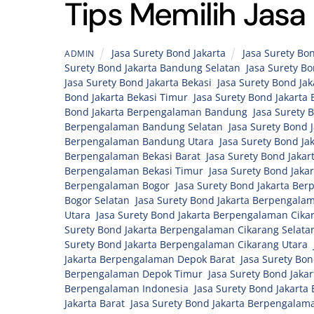
Tips Memilih Jasa
Jasa Surety Bond Jakarta
Jasa Surety Bo
ADMIN
Surety Bond Jakarta Bandung Selatan
,
Jasa Surety B
Jasa Surety Bond Jakarta Bekasi
,
Jasa Surety Bond Jak
Bond Jakarta Bekasi Timur
,
Jasa Surety Bond Jakarta 
Bond Jakarta Berpengalaman Bandung
,
Jasa Surety
Berpengalaman Bandung Selatan
,
Jasa Surety Bond
Berpengalaman Bandung Utara
,
Jasa Surety Bond J
Berpengalaman Bekasi Barat
,
Jasa Surety Bond Jaka
Berpengalaman Bekasi Timur
,
Jasa Surety Bond Jaka
Berpengalaman Bogor
,
Jasa Surety Bond Jakarta Be
Bogor Selatan
,
Jasa Surety Bond Jakarta Berpengala
Utara
,
Jasa Surety Bond Jakarta Berpengalaman Cika
Surety Bond Jakarta Berpengalaman Cikarang Selata
Surety Bond Jakarta Berpengalaman Cikarang Utara
,
Jakarta Berpengalaman Depok Barat
,
Jasa Surety Bo
Berpengalaman Depok Timur
,
Jasa Surety Bond Jak
Berpengalaman Indonesia
,
Jasa Surety Bond Jakarta
Jakarta Barat
,
Jasa Surety Bond Jakarta Berpengalama