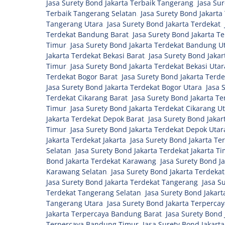
Jasa Surety Bond Jakarta Terbaik Tangerang
,
Jasa Su
Terbaik Tangerang Selatan
,
Jasa Surety Bond Jakart
Tangerang Utara
,
Jasa Surety Bond Jakarta Terdekat
,
Terdekat Bandung Barat
,
Jasa Surety Bond Jakarta T
Timur
,
Jasa Surety Bond Jakarta Terdekat Bandung U
Jakarta Terdekat Bekasi Barat
,
Jasa Surety Bond Jakar
Timur
,
Jasa Surety Bond Jakarta Terdekat Bekasi Utar
Terdekat Bogor Barat
,
Jasa Surety Bond Jakarta Terd
Jasa Surety Bond Jakarta Terdekat Bogor Utara
,
Jasa 
Terdekat Cikarang Barat
,
Jasa Surety Bond Jakarta Te
Timur
,
Jasa Surety Bond Jakarta Terdekat Cikarang U
Jakarta Terdekat Depok Barat
,
Jasa Surety Bond Jakar
Timur
,
Jasa Surety Bond Jakarta Terdekat Depok Utar
Jakarta Terdekat Jakarta
,
Jasa Surety Bond Jakarta Ter
Selatan
,
Jasa Surety Bond Jakarta Terdekat Jakarta T
Bond Jakarta Terdekat Karawang
,
Jasa Surety Bond J
Karawang Selatan
,
Jasa Surety Bond Jakarta Terdek
Jasa Surety Bond Jakarta Terdekat Tangerang
,
Jasa S
Terdekat Tangerang Selatan
,
Jasa Surety Bond Jakar
Tangerang Utara
,
Jasa Surety Bond Jakarta Terperca
Jakarta Terpercaya Bandung Barat
,
Jasa Surety Bond
Terpercaya Bandung Timur
,
Jasa Surety Bond Jakart