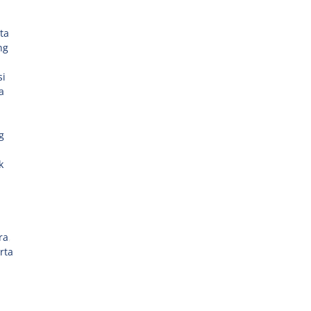
a
ta
ng
si
a
g
k
ra
,
rta