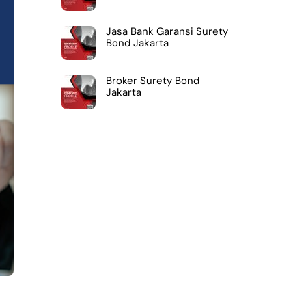
Jasa Bank Garansi Surety
Bond Jakarta
Broker Surety Bond
Jakarta