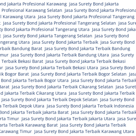
ond Jakarta Profesional Karawang
,
Jasa Surety Bond Jakarta
a Profesional Karawang Selatan
,
Jasa Surety Bond Jakarta Profesion
al Karawang Utara
,
Jasa Surety Bond Jakarta Profesional Tangerang
,
t
,
Jasa Surety Bond Jakarta Profesional Tangerang Selatan
,
Jasa Sur
ty Bond Jakarta Profesional Tangerang Utara
,
Jasa Surety Bond Jaka
t
,
Jasa Surety Bond Jakarta Tangerang Selatan
,
Jasa Surety Bond
angerang Utara
,
Jasa Surety Bond Jakarta Terbaik
,
Jasa Surety Bond
erbaik Bandung Barat
,
Jasa Surety Bond Jakarta Terbaik Bandung
imur
,
Jasa Surety Bond Jakarta Terbaik Bandung Utara
,
Jasa Surety
a Terbaik Bekasi Barat
,
Jasa Surety Bond Jakarta Terbaik Bekasi
ur
,
Jasa Surety Bond Jakarta Terbaik Bekasi Utara
,
Jasa Surety Bond
ik Bogor Barat
,
Jasa Surety Bond Jakarta Terbaik Bogor Selatan
,
Jas
y Bond Jakarta Terbaik Bogor Utara
,
Jasa Surety Bond Jakarta Terbai
Barat
,
Jasa Surety Bond Jakarta Terbaik Cikarang Selatan
,
Jasa Sure
nd Jakarta Terbaik Cikarang Utara
,
Jasa Surety Bond Jakarta Terbaik
,
Jasa Surety Bond Jakarta Terbaik Depok Selatan
,
Jasa Surety Bond
ta Terbaik Depok Utara
,
Jasa Surety Bond Jakarta Terbaik Indonesia
,
Bond Jakarta Terbaik Jakarta Barat
,
Jasa Surety Bond Jakarta Terbai
arta Timur
,
Jasa Surety Bond Jakarta Terbaik Jakarta Utara
,
Jasa Sure
karta Terbaik Karawang Barat
,
Jasa Surety Bond Jakarta Terbaik
 Karawang Timur
,
Jasa Surety Bond Jakarta Terbaik Karawang Utara
,