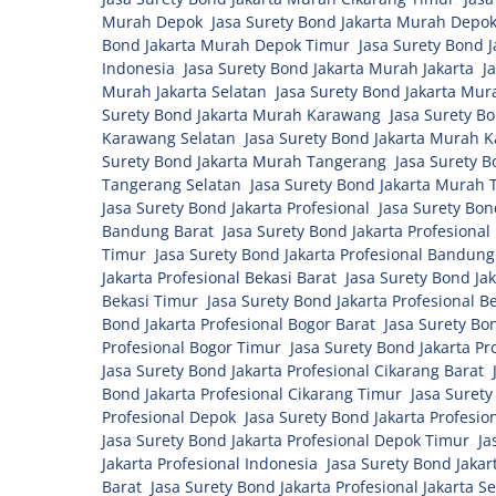
Murah Depok
,
Jasa Surety Bond Jakarta Murah Depok
Bond Jakarta Murah Depok Timur
,
Jasa Surety Bond 
Indonesia
,
Jasa Surety Bond Jakarta Murah Jakarta
,
J
Murah Jakarta Selatan
,
Jasa Surety Bond Jakarta Mur
Surety Bond Jakarta Murah Karawang
,
Jasa Surety B
Karawang Selatan
,
Jasa Surety Bond Jakarta Murah 
Surety Bond Jakarta Murah Tangerang
,
Jasa Surety 
Tangerang Selatan
,
Jasa Surety Bond Jakarta Murah
Jasa Surety Bond Jakarta Profesional
,
Jasa Surety Bon
Bandung Barat
,
Jasa Surety Bond Jakarta Profesiona
Timur
,
Jasa Surety Bond Jakarta Profesional Bandung
Jakarta Profesional Bekasi Barat
,
Jasa Surety Bond Jak
Bekasi Timur
,
Jasa Surety Bond Jakarta Profesional B
Bond Jakarta Profesional Bogor Barat
,
Jasa Surety Bo
Profesional Bogor Timur
,
Jasa Surety Bond Jakarta Pr
Jasa Surety Bond Jakarta Profesional Cikarang Barat
,
Bond Jakarta Profesional Cikarang Timur
,
Jasa Surety
Profesional Depok
,
Jasa Surety Bond Jakarta Profesio
Jasa Surety Bond Jakarta Profesional Depok Timur
,
Ja
Jakarta Profesional Indonesia
,
Jasa Surety Bond Jakart
Barat
,
Jasa Surety Bond Jakarta Profesional Jakarta S