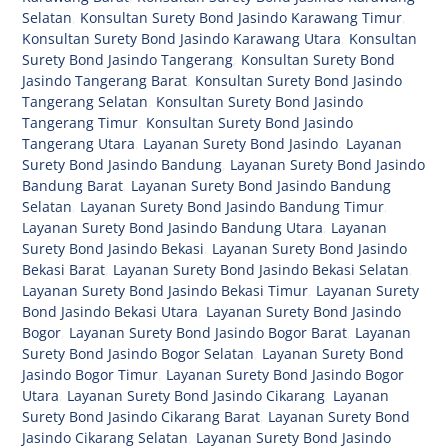
Selatan
,
Konsultan Surety Bond Jasindo Karawang Timur
,
Konsultan Surety Bond Jasindo Karawang Utara
,
Konsultan
Surety Bond Jasindo Tangerang
,
Konsultan Surety Bond
Jasindo Tangerang Barat
,
Konsultan Surety Bond Jasindo
Tangerang Selatan
,
Konsultan Surety Bond Jasindo
Tangerang Timur
,
Konsultan Surety Bond Jasindo
Tangerang Utara
,
Layanan Surety Bond Jasindo
,
Layanan
Surety Bond Jasindo Bandung
,
Layanan Surety Bond Jasindo
Bandung Barat
,
Layanan Surety Bond Jasindo Bandung
Selatan
,
Layanan Surety Bond Jasindo Bandung Timur
,
Layanan Surety Bond Jasindo Bandung Utara
,
Layanan
Surety Bond Jasindo Bekasi
,
Layanan Surety Bond Jasindo
Bekasi Barat
,
Layanan Surety Bond Jasindo Bekasi Selatan
,
Layanan Surety Bond Jasindo Bekasi Timur
,
Layanan Surety
Bond Jasindo Bekasi Utara
,
Layanan Surety Bond Jasindo
Bogor
,
Layanan Surety Bond Jasindo Bogor Barat
,
Layanan
Surety Bond Jasindo Bogor Selatan
,
Layanan Surety Bond
Jasindo Bogor Timur
,
Layanan Surety Bond Jasindo Bogor
Utara
,
Layanan Surety Bond Jasindo Cikarang
,
Layanan
Surety Bond Jasindo Cikarang Barat
,
Layanan Surety Bond
Jasindo Cikarang Selatan
,
Layanan Surety Bond Jasindo