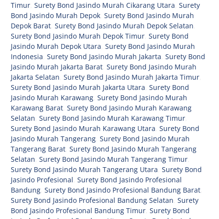
Timur
,
Surety Bond Jasindo Murah Cikarang Utara
,
Surety
Bond Jasindo Murah Depok
,
Surety Bond Jasindo Murah
Depok Barat
,
Surety Bond Jasindo Murah Depok Selatan
,
Surety Bond Jasindo Murah Depok Timur
,
Surety Bond
Jasindo Murah Depok Utara
,
Surety Bond Jasindo Murah
Indonesia
,
Surety Bond Jasindo Murah Jakarta
,
Surety Bond
Jasindo Murah Jakarta Barat
,
Surety Bond Jasindo Murah
Jakarta Selatan
,
Surety Bond Jasindo Murah Jakarta Timur
,
Surety Bond Jasindo Murah Jakarta Utara
,
Surety Bond
Jasindo Murah Karawang
,
Surety Bond Jasindo Murah
Karawang Barat
,
Surety Bond Jasindo Murah Karawang
Selatan
,
Surety Bond Jasindo Murah Karawang Timur
,
Surety Bond Jasindo Murah Karawang Utara
,
Surety Bond
Jasindo Murah Tangerang
,
Surety Bond Jasindo Murah
Tangerang Barat
,
Surety Bond Jasindo Murah Tangerang
Selatan
,
Surety Bond Jasindo Murah Tangerang Timur
,
Surety Bond Jasindo Murah Tangerang Utara
,
Surety Bond
Jasindo Profesional
,
Surety Bond Jasindo Profesional
Bandung
,
Surety Bond Jasindo Profesional Bandung Barat
,
Surety Bond Jasindo Profesional Bandung Selatan
,
Surety
Bond Jasindo Profesional Bandung Timur
,
Surety Bond