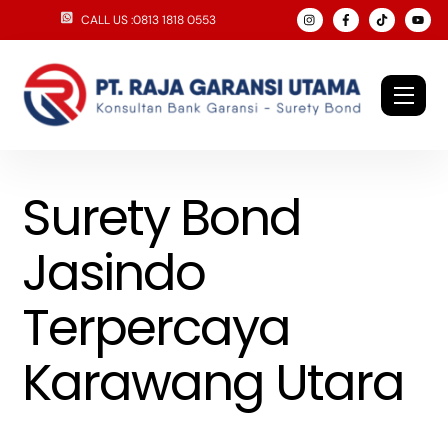
Skip
CALL US :0813 1818 0553
to
content
Men
Surety Bond
Jasindo
Terpercaya
Karawang Utara