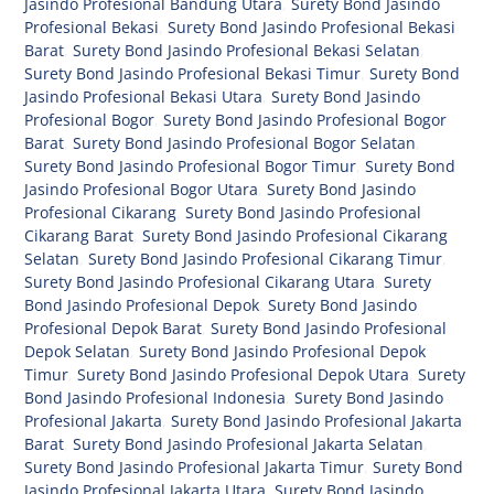
Jasindo Profesional Bandung Utara
,
Surety Bond Jasindo
Profesional Bekasi
,
Surety Bond Jasindo Profesional Bekasi
Barat
,
Surety Bond Jasindo Profesional Bekasi Selatan
,
Surety Bond Jasindo Profesional Bekasi Timur
,
Surety Bond
Jasindo Profesional Bekasi Utara
,
Surety Bond Jasindo
Profesional Bogor
,
Surety Bond Jasindo Profesional Bogor
Barat
,
Surety Bond Jasindo Profesional Bogor Selatan
,
Surety Bond Jasindo Profesional Bogor Timur
,
Surety Bond
Jasindo Profesional Bogor Utara
,
Surety Bond Jasindo
Profesional Cikarang
,
Surety Bond Jasindo Profesional
Cikarang Barat
,
Surety Bond Jasindo Profesional Cikarang
Selatan
,
Surety Bond Jasindo Profesional Cikarang Timur
,
Surety Bond Jasindo Profesional Cikarang Utara
,
Surety
Bond Jasindo Profesional Depok
,
Surety Bond Jasindo
Profesional Depok Barat
,
Surety Bond Jasindo Profesional
Depok Selatan
,
Surety Bond Jasindo Profesional Depok
Timur
,
Surety Bond Jasindo Profesional Depok Utara
,
Surety
Bond Jasindo Profesional Indonesia
,
Surety Bond Jasindo
Profesional Jakarta
,
Surety Bond Jasindo Profesional Jakarta
Barat
,
Surety Bond Jasindo Profesional Jakarta Selatan
,
Surety Bond Jasindo Profesional Jakarta Timur
,
Surety Bond
Jasindo Profesional Jakarta Utara
,
Surety Bond Jasindo