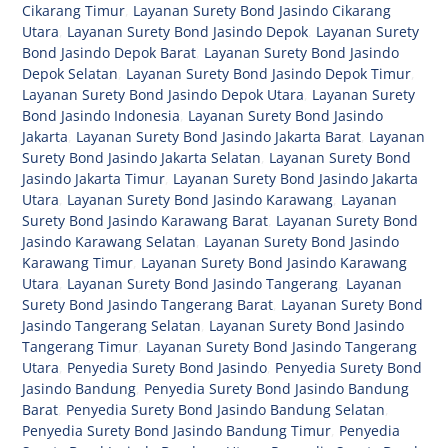
Cikarang Timur
,
Layanan Surety Bond Jasindo Cikarang
Utara
,
Layanan Surety Bond Jasindo Depok
,
Layanan Surety
Bond Jasindo Depok Barat
,
Layanan Surety Bond Jasindo
Depok Selatan
,
Layanan Surety Bond Jasindo Depok Timur
,
Layanan Surety Bond Jasindo Depok Utara
,
Layanan Surety
Bond Jasindo Indonesia
,
Layanan Surety Bond Jasindo
Jakarta
,
Layanan Surety Bond Jasindo Jakarta Barat
,
Layanan
Surety Bond Jasindo Jakarta Selatan
,
Layanan Surety Bond
Jasindo Jakarta Timur
,
Layanan Surety Bond Jasindo Jakarta
Utara
,
Layanan Surety Bond Jasindo Karawang
,
Layanan
Surety Bond Jasindo Karawang Barat
,
Layanan Surety Bond
Jasindo Karawang Selatan
,
Layanan Surety Bond Jasindo
Karawang Timur
,
Layanan Surety Bond Jasindo Karawang
Utara
,
Layanan Surety Bond Jasindo Tangerang
,
Layanan
Surety Bond Jasindo Tangerang Barat
,
Layanan Surety Bond
Jasindo Tangerang Selatan
,
Layanan Surety Bond Jasindo
Tangerang Timur
,
Layanan Surety Bond Jasindo Tangerang
Utara
,
Penyedia Surety Bond Jasindo
,
Penyedia Surety Bond
Jasindo Bandung
,
Penyedia Surety Bond Jasindo Bandung
Barat
,
Penyedia Surety Bond Jasindo Bandung Selatan
,
Penyedia Surety Bond Jasindo Bandung Timur
,
Penyedia