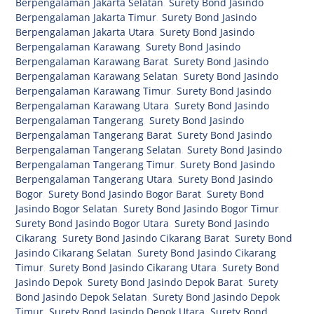
Berpengalaman Jakarta Selatan
,
Surety Bond Jasindo
Berpengalaman Jakarta Timur
,
Surety Bond Jasindo
Berpengalaman Jakarta Utara
,
Surety Bond Jasindo
Berpengalaman Karawang
,
Surety Bond Jasindo
Berpengalaman Karawang Barat
,
Surety Bond Jasindo
Berpengalaman Karawang Selatan
,
Surety Bond Jasindo
Berpengalaman Karawang Timur
,
Surety Bond Jasindo
Berpengalaman Karawang Utara
,
Surety Bond Jasindo
Berpengalaman Tangerang
,
Surety Bond Jasindo
Berpengalaman Tangerang Barat
,
Surety Bond Jasindo
Berpengalaman Tangerang Selatan
,
Surety Bond Jasindo
Berpengalaman Tangerang Timur
,
Surety Bond Jasindo
Berpengalaman Tangerang Utara
,
Surety Bond Jasindo
Bogor
,
Surety Bond Jasindo Bogor Barat
,
Surety Bond
Jasindo Bogor Selatan
,
Surety Bond Jasindo Bogor Timur
,
Surety Bond Jasindo Bogor Utara
,
Surety Bond Jasindo
Cikarang
,
Surety Bond Jasindo Cikarang Barat
,
Surety Bond
Jasindo Cikarang Selatan
,
Surety Bond Jasindo Cikarang
Timur
,
Surety Bond Jasindo Cikarang Utara
,
Surety Bond
Jasindo Depok
,
Surety Bond Jasindo Depok Barat
,
Surety
Bond Jasindo Depok Selatan
,
Surety Bond Jasindo Depok
Timur
,
Surety Bond Jasindo Depok Utara
,
Surety Bond