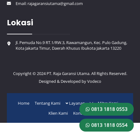
Email: rajagaransiutama@gmail.com
Lokasi
Jl. Pemuda No.9 RT.1/RW.3, Rawamangun, Kec. Pulo Gadung,
Kota Jakarta Timur, Daerah Khusus Ibukota Jakarta 13220
Copyright © 2024 PT. Raja Garansi Utama. All Rights Reserved.
Designed & Developed by
Vodeco
Home
Tentang Kami
Layanan
Mitra Kami
0813 1818 0553
Klien Kami
Kontak
0813 1818 0554