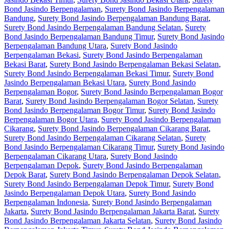
Bond Jasindo Berpengalaman
,
Surety Bond Jasindo Berpengalaman
Bandung
,
Surety Bond Jasindo Berpengalaman Bandung Barat
,
Surety Bond Jasindo Berpengalaman Bandung Selatan
,
Surety
Bond Jasindo Berpengalaman Bandung Timur
,
Surety Bond Jasindo
Berpengalaman Bandung Utara
,
Surety Bond Jasindo
Berpengalaman Bekasi
,
Surety Bond Jasindo Berpengalaman
Bekasi Barat
,
Surety Bond Jasindo Berpengalaman Bekasi Selatan
,
Surety Bond Jasindo Berpengalaman Bekasi Timur
,
Surety Bond
Jasindo Berpengalaman Bekasi Utara
,
Surety Bond Jasindo
Berpengalaman Bogor
,
Surety Bond Jasindo Berpengalaman Bogor
Barat
,
Surety Bond Jasindo Berpengalaman Bogor Selatan
,
Surety
Bond Jasindo Berpengalaman Bogor Timur
,
Surety Bond Jasindo
Berpengalaman Bogor Utara
,
Surety Bond Jasindo Berpengalaman
Cikarang
,
Surety Bond Jasindo Berpengalaman Cikarang Barat
,
Surety Bond Jasindo Berpengalaman Cikarang Selatan
,
Surety
Bond Jasindo Berpengalaman Cikarang Timur
,
Surety Bond Jasindo
Berpengalaman Cikarang Utara
,
Surety Bond Jasindo
Berpengalaman Depok
,
Surety Bond Jasindo Berpengalaman
Depok Barat
,
Surety Bond Jasindo Berpengalaman Depok Selatan
,
Surety Bond Jasindo Berpengalaman Depok Timur
,
Surety Bond
Jasindo Berpengalaman Depok Utara
,
Surety Bond Jasindo
Berpengalaman Indonesia
,
Surety Bond Jasindo Berpengalaman
Jakarta
,
Surety Bond Jasindo Berpengalaman Jakarta Barat
,
Surety
Bond Jasindo Berpengalaman Jakarta Selatan
,
Surety Bond Jasindo