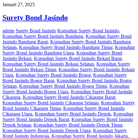
Januari 27, 2025
Surety Bond Jasindo
admin
Surety Bond Jasindo
Konsultan Surety Bond Jasindo
,
Konsultan Surety Bond Jasindo Bandung
,
Konsultan Surety Bond
Jasindo Bandung Barat
,
Konsultan Surety Bond Jasindo Bandung
Selatan
,
Konsultan Surety Bond Jasindo Bandung Timur
,
Konsultan
Surety Bond Jasindo Bandung Utara
,
Konsultan Surety Bond
Jasindo Bekasi
,
Konsultan Surety Bond Jasindo Bekasi Barat
,
Konsultan Surety Bond Jasindo Bekasi Selatan
,
Konsultan Surety
Bond Jasindo Bekasi Timur
,
Konsultan Surety Bond Jasindo Bekasi
Utara
,
Konsultan Surety Bond Jasindo Bogor
,
Konsultan Surety
Bond Jasindo Bogor Barat
,
Konsultan Surety Bond Jasindo Bogor
Selatan
,
Konsultan Surety Bond Jasindo Bogor Timur
,
Konsultan
Surety Bond Jasindo Bogor Utara
,
Konsultan Surety Bond Jasindo
Cikarang
,
Konsultan Surety Bond Jasindo Cikarang Barat
,
Konsultan Surety Bond Jasindo Cikarang Selatan
,
Konsultan Surety
Bond Jasindo Cikarang Timur
,
Konsultan Surety Bond Jasindo
Cikarang Utara
,
Konsultan Surety Bond Jasindo Depok
,
Konsultan
Surety Bond Jasindo Depok Barat
,
Konsultan Surety Bond Jasindo
Depok Selatan
,
Konsultan Surety Bond Jasindo Depok Timur
,
Konsultan Surety Bond Jasindo Depok Utara
,
Konsultan Surety
Bond Jasindo Indonesia
,
Konsultan Surety Bond Jasindo Jakarta
,