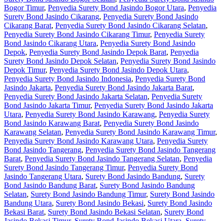
Bogor Timur
,
Penyedia Surety Bond Jasindo Bogor Utara
,
Penyedia
Surety Bond Jasindo Cikarang
,
Penyedia Surety Bond Jasindo
Cikarang Barat
,
Penyedia Surety Bond Jasindo Cikarang Selatan
,
Penyedia Surety Bond Jasindo Cikarang Timur
,
Penyedia Surety
Bond Jasindo Cikarang Utara
,
Penyedia Surety Bond Jasindo
Depok
,
Penyedia Surety Bond Jasindo Depok Barat
,
Penyedia
Surety Bond Jasindo Depok Selatan
,
Penyedia Surety Bond Jasindo
Depok Timur
,
Penyedia Surety Bond Jasindo Depok Utara
,
Penyedia Surety Bond Jasindo Indonesia
,
Penyedia Surety Bond
Jasindo Jakarta
,
Penyedia Surety Bond Jasindo Jakarta Barat
,
Penyedia Surety Bond Jasindo Jakarta Selatan
,
Penyedia Surety
Bond Jasindo Jakarta Timur
,
Penyedia Surety Bond Jasindo Jakarta
Utara
,
Penyedia Surety Bond Jasindo Karawang
,
Penyedia Surety
Bond Jasindo Karawang Barat
,
Penyedia Surety Bond Jasindo
Karawang Selatan
,
Penyedia Surety Bond Jasindo Karawang Timur
,
Penyedia Surety Bond Jasindo Karawang Utara
,
Penyedia Surety
Bond Jasindo Tangerang
,
Penyedia Surety Bond Jasindo Tangerang
Barat
,
Penyedia Surety Bond Jasindo Tangerang Selatan
,
Penyedia
Surety Bond Jasindo Tangerang Timur
,
Penyedia Surety Bond
Jasindo Tangerang Utara
,
Surety Bond Jasindo Bandung
,
Surety
Bond Jasindo Bandung Barat
,
Surety Bond Jasindo Bandung
Selatan
,
Surety Bond Jasindo Bandung Timur
,
Surety Bond Jasindo
Bandung Utara
,
Surety Bond Jasindo Bekasi
,
Surety Bond Jasindo
Bekasi Barat
,
Surety Bond Jasindo Bekasi Selatan
,
Surety Bond
Jasindo Bekasi Timur
,
Surety Bond Jasindo Bekasi Utara
,
Surety