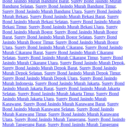
Bond Jasindo Murah Bandung Barat
,
Surety Bond Jasindo Murah
Bandung Selatan
,
Surety Bond Jasindo Murah Bandung Timur
,
Surety Bond Jasindo Murah Bandung Utara
,
Surety Bond Jasindo
Murah Bekasi
,
Surety Bond Jasindo Murah Bekasi Barat
,
Surety
Bond Jasindo Murah Bekasi Selatan
,
Surety Bond Jasindo Murah
Bekasi Timur
,
Surety Bond Jasindo Murah Bekasi Utara
,
Surety
Bond Jasindo Murah Bogor
,
Surety Bond Jasindo Murah Bogor
Barat
,
Surety Bond Jasindo Murah Bogor Selatan
,
Surety Bond
Jasindo Murah Bogor Timur
,
Surety Bond Jasindo Murah Bogor
Utara
,
Surety Bond Jasindo Murah Cikarang
,
Surety Bond Jasindo
Murah Cikarang Barat
,
Surety Bond Jasindo Murah Cikarang
Selatan
,
Surety Bond Jasindo Murah Cikarang Timur
,
Surety Bond
Jasindo Murah Cikarang Utara
,
Surety Bond Jasindo Murah Depok
,
Surety Bond Jasindo Murah Depok Barat
,
Surety Bond Jasindo
Murah Depok Selatan
,
Surety Bond Jasindo Murah Depok Timur
,
Surety Bond Jasindo Murah Depok Utara
,
Surety Bond Jasindo
Murah Indonesia
,
Surety Bond Jasindo Murah Jakarta
,
Surety Bond
Jasindo Murah Jakarta Barat
,
Surety Bond Jasindo Murah Jakarta
Selatan
,
Surety Bond Jasindo Murah Jakarta Timur
,
Surety Bond
Jasindo Murah Jakarta Utara
,
Surety Bond Jasindo Murah
Karawang
,
Surety Bond Jasindo Murah Karawang Barat
,
Surety
Bond Jasindo Murah Karawang Selatan
,
Surety Bond Jasindo
Murah Karawang Timur
,
Surety Bond Jasindo Murah Karawang
Utara
,
Surety Bond Jasindo Murah Tangerang
,
Surety Bond Jasindo
Murah Tangerang Barat
,
Surety Bond Jasindo Murah Tangerang