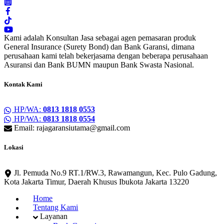
Kami adalah Konsultan Jasa sebagai agen pemasaran produk
General Insurance (Surety Bond) dan Bank Garansi, dimana
perusahaan kami telah bekerjasama dengan beberapa perusahaan
Asuransi dan Bank BUMN maupun Bank Swasta Nasional.
Kontak Kami
HP/WA:
0813 1818 0553
HP/WA:
0813 1818 0554
Email: rajagaransiutama@gmail.com
Lokasi
Jl. Pemuda No.9 RT.1/RW.3, Rawamangun, Kec. Pulo Gadung,
Kota Jakarta Timur, Daerah Khusus Ibukota Jakarta 13220
Home
Tentang Kami
Layanan