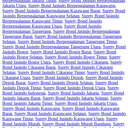
Berpengalaman Jakarta Timur
,
Surety Bond Jasindo Berpengalaman
Jakarta Utara
,
Surety Bond Jasindo Berpengalaman Karawang
,
Surety Bond Jasindo Berpengalaman Karawang Barat
,
Surety Bond
Jasindo Berpengalaman Karawang Selatan
,
Surety Bond Jasindo
Berpengalaman Karawang Timur
,
Surety Bond Jasindo
Berpengalaman Karawang Utara
,
Surety Bond Jasindo
Berpengalaman Tangerang
,
Surety Bond Jasindo Berpengalaman
Tangerang Barat
,
Surety Bond Jasindo Berpengalaman Tangerang
Selatan
,
Surety Bond Jasindo Berpengalaman Tangerang Timur
,
Surety Bond Jasindo Berpengalaman Tangerang Utara
,
Surety Bond
Jasindo Bogor
,
Surety Bond Jasindo Bogor Barat
,
Surety Bond
Jasindo Bogor Selatan
,
Surety Bond Jasindo Bogor Timur
,
Surety
Bond Jasindo Bogor Utara
,
Surety Bond Jasindo Cikarang
,
Surety
Bond Jasindo Cikarang Barat
,
Surety Bond Jasindo Cikarang
Selatan
,
Surety Bond Jasindo Cikarang Timur
,
Surety Bond Jasindo
Cikarang Utara
,
Surety Bond Jasindo Depok
,
Surety Bond Jasindo
Depok Barat
,
Surety Bond Jasindo Depok Selatan
,
Surety Bond
Jasindo Depok Timur
,
Surety Bond Jasindo Depok Utara
,
Surety
Bond Jasindo Indonesia
,
Surety Bond Jasindo Jakarta
,
Surety Bond
Jasindo Jakarta Barat
,
Surety Bond Jasindo Jakarta Selatan
,
Surety
Bond Jasindo Jakarta Timur
,
Surety Bond Jasindo Jakarta Utara
,
Surety Bond Jasindo Karawang
,
Surety Bond Jasindo Karawang
Barat
,
Surety Bond Jasindo Karawang Selatan
,
Surety Bond Jasindo
Karawang Timur
,
Surety Bond Jasindo Karawang Utara
,
Surety
Bond Jasindo Murah
,
Surety Bond Jasindo Murah Bandung
,
Surety