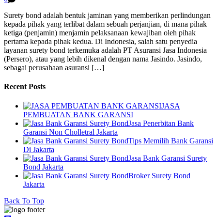
Surety bond adalah bentuk jaminan yang memberikan perlindungan
kepada pihak yang terlibat dalam sebuah perjanjian, di mana pihak
ketiga (penjamin) menjamin pelaksanaan kewajiban oleh pihak
pertama kepada pihak kedua. Di Indonesia, salah satu penyedia
layanan surety bond terkemuka adalah PT Asuransi Jasa Indonesia
(Persero), atau yang lebih dikenal dengan nama Jasindo. Jasindo,
sebagai perusahaan asuransi […]
Recent Posts
JASA
PEMBUATAN BANK GARANSI
Jasa Penerbitan Bank
Garansi Non Cholletral Jakarta
Tips Memilih Bank Garansi
Di Jakarta
Jasa Bank Garansi Surety
Bond Jakarta
Broker Surety Bond
Jakarta
Back To Top