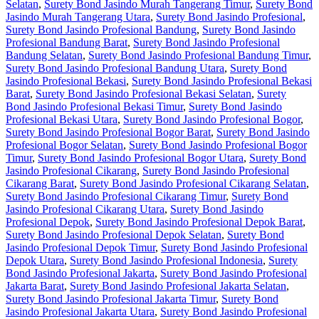
Selatan
,
Surety Bond Jasindo Murah Tangerang Timur
,
Surety Bond
Jasindo Murah Tangerang Utara
,
Surety Bond Jasindo Profesional
,
Surety Bond Jasindo Profesional Bandung
,
Surety Bond Jasindo
Profesional Bandung Barat
,
Surety Bond Jasindo Profesional
Bandung Selatan
,
Surety Bond Jasindo Profesional Bandung Timur
,
Surety Bond Jasindo Profesional Bandung Utara
,
Surety Bond
Jasindo Profesional Bekasi
,
Surety Bond Jasindo Profesional Bekasi
Barat
,
Surety Bond Jasindo Profesional Bekasi Selatan
,
Surety
Bond Jasindo Profesional Bekasi Timur
,
Surety Bond Jasindo
Profesional Bekasi Utara
,
Surety Bond Jasindo Profesional Bogor
,
Surety Bond Jasindo Profesional Bogor Barat
,
Surety Bond Jasindo
Profesional Bogor Selatan
,
Surety Bond Jasindo Profesional Bogor
Timur
,
Surety Bond Jasindo Profesional Bogor Utara
,
Surety Bond
Jasindo Profesional Cikarang
,
Surety Bond Jasindo Profesional
Cikarang Barat
,
Surety Bond Jasindo Profesional Cikarang Selatan
,
Surety Bond Jasindo Profesional Cikarang Timur
,
Surety Bond
Jasindo Profesional Cikarang Utara
,
Surety Bond Jasindo
Profesional Depok
,
Surety Bond Jasindo Profesional Depok Barat
,
Surety Bond Jasindo Profesional Depok Selatan
,
Surety Bond
Jasindo Profesional Depok Timur
,
Surety Bond Jasindo Profesional
Depok Utara
,
Surety Bond Jasindo Profesional Indonesia
,
Surety
Bond Jasindo Profesional Jakarta
,
Surety Bond Jasindo Profesional
Jakarta Barat
,
Surety Bond Jasindo Profesional Jakarta Selatan
,
Surety Bond Jasindo Profesional Jakarta Timur
,
Surety Bond
Jasindo Profesional Jakarta Utara
,
Surety Bond Jasindo Profesional