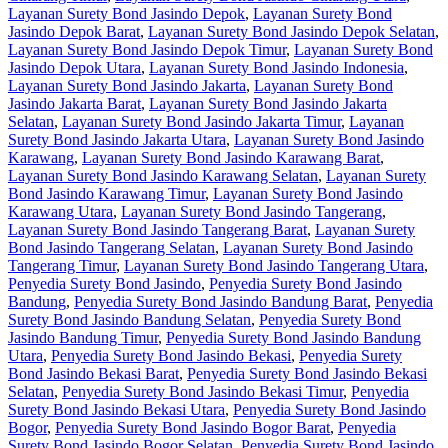
Layanan Surety Bond Jasindo Depok
,
Layanan Surety Bond
Jasindo Depok Barat
,
Layanan Surety Bond Jasindo Depok Selatan
,
Layanan Surety Bond Jasindo Depok Timur
,
Layanan Surety Bond
Jasindo Depok Utara
,
Layanan Surety Bond Jasindo Indonesia
,
Layanan Surety Bond Jasindo Jakarta
,
Layanan Surety Bond
Jasindo Jakarta Barat
,
Layanan Surety Bond Jasindo Jakarta
Selatan
,
Layanan Surety Bond Jasindo Jakarta Timur
,
Layanan
Surety Bond Jasindo Jakarta Utara
,
Layanan Surety Bond Jasindo
Karawang
,
Layanan Surety Bond Jasindo Karawang Barat
,
Layanan Surety Bond Jasindo Karawang Selatan
,
Layanan Surety
Bond Jasindo Karawang Timur
,
Layanan Surety Bond Jasindo
Karawang Utara
,
Layanan Surety Bond Jasindo Tangerang
,
Layanan Surety Bond Jasindo Tangerang Barat
,
Layanan Surety
Bond Jasindo Tangerang Selatan
,
Layanan Surety Bond Jasindo
Tangerang Timur
,
Layanan Surety Bond Jasindo Tangerang Utara
,
Penyedia Surety Bond Jasindo
,
Penyedia Surety Bond Jasindo
Bandung
,
Penyedia Surety Bond Jasindo Bandung Barat
,
Penyedia
Surety Bond Jasindo Bandung Selatan
,
Penyedia Surety Bond
Jasindo Bandung Timur
,
Penyedia Surety Bond Jasindo Bandung
Utara
,
Penyedia Surety Bond Jasindo Bekasi
,
Penyedia Surety
Bond Jasindo Bekasi Barat
,
Penyedia Surety Bond Jasindo Bekasi
Selatan
,
Penyedia Surety Bond Jasindo Bekasi Timur
,
Penyedia
Surety Bond Jasindo Bekasi Utara
,
Penyedia Surety Bond Jasindo
Bogor
,
Penyedia Surety Bond Jasindo Bogor Barat
,
Penyedia
Surety Bond Jasindo Bogor Selatan
,
Penyedia Surety Bond Jasindo