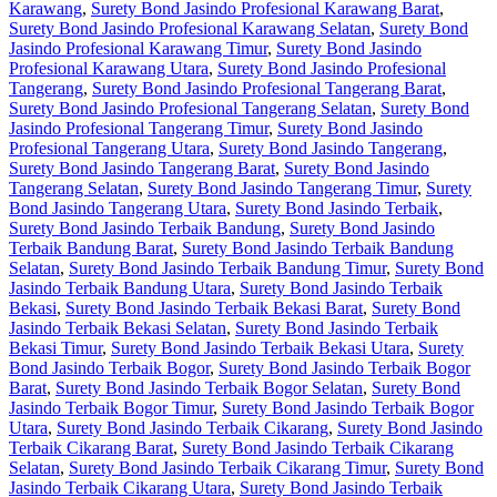
Karawang
,
Surety Bond Jasindo Profesional Karawang Barat
,
Surety Bond Jasindo Profesional Karawang Selatan
,
Surety Bond
Jasindo Profesional Karawang Timur
,
Surety Bond Jasindo
Profesional Karawang Utara
,
Surety Bond Jasindo Profesional
Tangerang
,
Surety Bond Jasindo Profesional Tangerang Barat
,
Surety Bond Jasindo Profesional Tangerang Selatan
,
Surety Bond
Jasindo Profesional Tangerang Timur
,
Surety Bond Jasindo
Profesional Tangerang Utara
,
Surety Bond Jasindo Tangerang
,
Surety Bond Jasindo Tangerang Barat
,
Surety Bond Jasindo
Tangerang Selatan
,
Surety Bond Jasindo Tangerang Timur
,
Surety
Bond Jasindo Tangerang Utara
,
Surety Bond Jasindo Terbaik
,
Surety Bond Jasindo Terbaik Bandung
,
Surety Bond Jasindo
Terbaik Bandung Barat
,
Surety Bond Jasindo Terbaik Bandung
Selatan
,
Surety Bond Jasindo Terbaik Bandung Timur
,
Surety Bond
Jasindo Terbaik Bandung Utara
,
Surety Bond Jasindo Terbaik
Bekasi
,
Surety Bond Jasindo Terbaik Bekasi Barat
,
Surety Bond
Jasindo Terbaik Bekasi Selatan
,
Surety Bond Jasindo Terbaik
Bekasi Timur
,
Surety Bond Jasindo Terbaik Bekasi Utara
,
Surety
Bond Jasindo Terbaik Bogor
,
Surety Bond Jasindo Terbaik Bogor
Barat
,
Surety Bond Jasindo Terbaik Bogor Selatan
,
Surety Bond
Jasindo Terbaik Bogor Timur
,
Surety Bond Jasindo Terbaik Bogor
Utara
,
Surety Bond Jasindo Terbaik Cikarang
,
Surety Bond Jasindo
Terbaik Cikarang Barat
,
Surety Bond Jasindo Terbaik Cikarang
Selatan
,
Surety Bond Jasindo Terbaik Cikarang Timur
,
Surety Bond
Jasindo Terbaik Cikarang Utara
,
Surety Bond Jasindo Terbaik