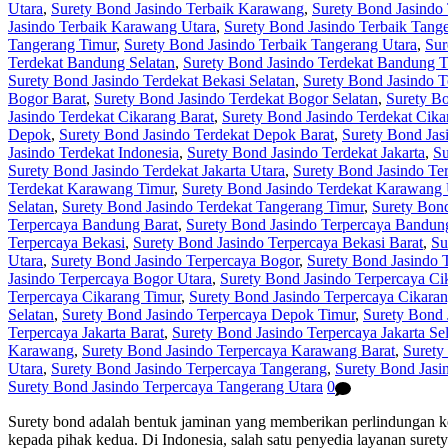
Utara
,
Surety Bond Jasindo Terbaik Karawang
,
Surety Bond Jasindo
Jasindo Terbaik Karawang Utara
,
Surety Bond Jasindo Terbaik Tang
Tangerang Timur
,
Surety Bond Jasindo Terbaik Tangerang Utara
,
Sur
Terdekat Bandung Selatan
,
Surety Bond Jasindo Terdekat Bandung 
Surety Bond Jasindo Terdekat Bekasi Selatan
,
Surety Bond Jasindo T
Bogor Barat
,
Surety Bond Jasindo Terdekat Bogor Selatan
,
Surety Bo
Jasindo Terdekat Cikarang Barat
,
Surety Bond Jasindo Terdekat Cika
Depok
,
Surety Bond Jasindo Terdekat Depok Barat
,
Surety Bond Jas
Jasindo Terdekat Indonesia
,
Surety Bond Jasindo Terdekat Jakarta
,
Su
Surety Bond Jasindo Terdekat Jakarta Utara
,
Surety Bond Jasindo Te
Terdekat Karawang Timur
,
Surety Bond Jasindo Terdekat Karawang 
Selatan
,
Surety Bond Jasindo Terdekat Tangerang Timur
,
Surety Bond
Terpercaya Bandung Barat
,
Surety Bond Jasindo Terpercaya Bandung
Terpercaya Bekasi
,
Surety Bond Jasindo Terpercaya Bekasi Barat
,
Su
Utara
,
Surety Bond Jasindo Terpercaya Bogor
,
Surety Bond Jasindo 
Jasindo Terpercaya Bogor Utara
,
Surety Bond Jasindo Terpercaya Ci
Terpercaya Cikarang Timur
,
Surety Bond Jasindo Terpercaya Cikaran
Selatan
,
Surety Bond Jasindo Terpercaya Depok Timur
,
Surety Bond 
Terpercaya Jakarta Barat
,
Surety Bond Jasindo Terpercaya Jakarta Se
Karawang
,
Surety Bond Jasindo Terpercaya Karawang Barat
,
Surety
Utara
,
Surety Bond Jasindo Terpercaya Tangerang
,
Surety Bond Jasi
Surety Bond Jasindo Terpercaya Tangerang Utara
0
Surety bond adalah bentuk jaminan yang memberikan perlindungan kep
kepada pihak kedua. Di Indonesia, salah satu penyedia layanan suret