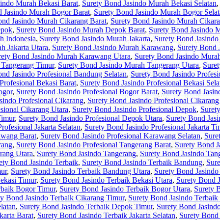
sindo Murah Bekasi Barat
,
Surety Bond Jasindo Murah Bekasi Selatan
d Jasindo Murah Bogor Barat
,
Surety Bond Jasindo Murah Bogor Sela
ond Jasindo Murah Cikarang Barat
,
Surety Bond Jasindo Murah Cikara
epok
,
Surety Bond Jasindo Murah Depok Barat
,
Surety Bond Jasindo 
h Indonesia
,
Surety Bond Jasindo Murah Jakarta
,
Surety Bond Jasindo
h Jakarta Utara
,
Surety Bond Jasindo Murah Karawang
,
Surety Bond 
rety Bond Jasindo Murah Karawang Utara
,
Surety Bond Jasindo Mura
 Tangerang Timur
,
Surety Bond Jasindo Murah Tangerang Utara
,
Suret
ond Jasindo Profesional Bandung Selatan
,
Surety Bond Jasindo Profes
Profesional Bekasi Barat
,
Surety Bond Jasindo Profesional Bekasi Sela
ogor
,
Surety Bond Jasindo Profesional Bogor Barat
,
Surety Bond Jasin
sindo Profesional Cikarang
,
Surety Bond Jasindo Profesional Cikarang
sional Cikarang Utara
,
Surety Bond Jasindo Profesional Depok
,
Suret
Timur
,
Surety Bond Jasindo Profesional Depok Utara
,
Surety Bond Jasi
rofesional Jakarta Selatan
,
Surety Bond Jasindo Profesional Jakarta Ti
awang Barat
,
Surety Bond Jasindo Profesional Karawang Selatan
,
Sure
rang
,
Surety Bond Jasindo Profesional Tangerang Barat
,
Surety Bond J
rang Utara
,
Surety Bond Jasindo Tangerang
,
Surety Bond Jasindo Tan
ety Bond Jasindo Terbaik
,
Surety Bond Jasindo Terbaik Bandung
,
Sure
mur
,
Surety Bond Jasindo Terbaik Bandung Utara
,
Surety Bond Jasindo
ekasi Timur
,
Surety Bond Jasindo Terbaik Bekasi Utara
,
Surety Bond 
rbaik Bogor Timur
,
Surety Bond Jasindo Terbaik Bogor Utara
,
Surety 
ty Bond Jasindo Terbaik Cikarang Timur
,
Surety Bond Jasindo Terbaik
latan
,
Surety Bond Jasindo Terbaik Depok Timur
,
Surety Bond Jasind
karta Barat
,
Surety Bond Jasindo Terbaik Jakarta Selatan
,
Surety Bond 