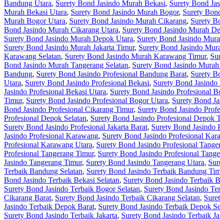
Bandung Utara
,
Surety Bond Jasindo Murah Bekasi
,
Surety Bond Ja
Murah Bekasi Utara
,
Surety Bond Jasindo Murah Bogor
,
Surety Bon
Murah Bogor Utara
,
Surety Bond Jasindo Murah Cikarang
,
Surety B
Bond Jasindo Murah Cikarang Utara
,
Surety Bond Jasindo Murah D
Surety Bond Jasindo Murah Depok Utara
,
Surety Bond Jasindo Mura
Surety Bond Jasindo Murah Jakarta Timur
,
Surety Bond Jasindo Mura
Karawang Selatan
,
Surety Bond Jasindo Murah Karawang Timur
,
Su
Bond Jasindo Murah Tangerang Selatan
,
Surety Bond Jasindo Murah
Bandung
,
Surety Bond Jasindo Profesional Bandung Barat
,
Surety B
Utara
,
Surety Bond Jasindo Profesional Bekasi
,
Surety Bond Jasindo 
Jasindo Profesional Bekasi Utara
,
Surety Bond Jasindo Profesional B
Timur
,
Surety Bond Jasindo Profesional Bogor Utara
,
Surety Bond Ja
Bond Jasindo Profesional Cikarang Timur
,
Surety Bond Jasindo Profe
Profesional Depok Selatan
,
Surety Bond Jasindo Profesional Depok 
Surety Bond Jasindo Profesional Jakarta Barat
,
Surety Bond Jasindo P
Jasindo Profesional Karawang
,
Surety Bond Jasindo Profesional Kar
Profesional Karawang Utara
,
Surety Bond Jasindo Profesional Tange
Profesional Tangerang Timur
,
Surety Bond Jasindo Profesional Tange
Jasindo Tangerang Timur
,
Surety Bond Jasindo Tangerang Utara
,
Sur
Terbaik Bandung Selatan
,
Surety Bond Jasindo Terbaik Bandung Ti
Bond Jasindo Terbaik Bekasi Selatan
,
Surety Bond Jasindo Terbaik B
Surety Bond Jasindo Terbaik Bogor Selatan
,
Surety Bond Jasindo Te
Cikarang Barat
,
Surety Bond Jasindo Terbaik Cikarang Selatan
,
Sure
Jasindo Terbaik Depok Barat
,
Surety Bond Jasindo Terbaik Depok Se
Surety Bond Jasindo Terbaik Jakarta
,
Surety Bond Jasindo Terbaik Ja