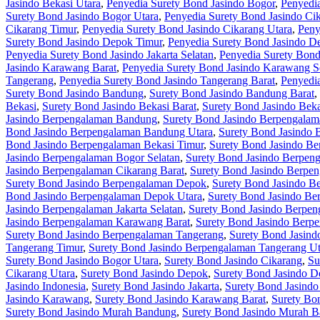
Jasindo Bekasi Utara
,
Penyedia Surety Bond Jasindo Bogor
,
Penyedia
Surety Bond Jasindo Bogor Utara
,
Penyedia Surety Bond Jasindo Ci
Cikarang Timur
,
Penyedia Surety Bond Jasindo Cikarang Utara
,
Peny
Surety Bond Jasindo Depok Timur
,
Penyedia Surety Bond Jasindo D
Penyedia Surety Bond Jasindo Jakarta Selatan
,
Penyedia Surety Bond 
Jasindo Karawang Barat
,
Penyedia Surety Bond Jasindo Karawang S
Tangerang
,
Penyedia Surety Bond Jasindo Tangerang Barat
,
Penyedia
Surety Bond Jasindo Bandung
,
Surety Bond Jasindo Bandung Barat
,
Bekasi
,
Surety Bond Jasindo Bekasi Barat
,
Surety Bond Jasindo Beka
Jasindo Berpengalaman Bandung
,
Surety Bond Jasindo Berpengala
Bond Jasindo Berpengalaman Bandung Utara
,
Surety Bond Jasindo 
Bond Jasindo Berpengalaman Bekasi Timur
,
Surety Bond Jasindo Be
Jasindo Berpengalaman Bogor Selatan
,
Surety Bond Jasindo Berpen
Jasindo Berpengalaman Cikarang Barat
,
Surety Bond Jasindo Berpen
Surety Bond Jasindo Berpengalaman Depok
,
Surety Bond Jasindo B
Bond Jasindo Berpengalaman Depok Utara
,
Surety Bond Jasindo Be
Jasindo Berpengalaman Jakarta Selatan
,
Surety Bond Jasindo Berpen
Jasindo Berpengalaman Karawang Barat
,
Surety Bond Jasindo Berp
Surety Bond Jasindo Berpengalaman Tangerang
,
Surety Bond Jasind
Tangerang Timur
,
Surety Bond Jasindo Berpengalaman Tangerang Ut
Surety Bond Jasindo Bogor Utara
,
Surety Bond Jasindo Cikarang
,
Su
Cikarang Utara
,
Surety Bond Jasindo Depok
,
Surety Bond Jasindo D
Jasindo Indonesia
,
Surety Bond Jasindo Jakarta
,
Surety Bond Jasindo 
Jasindo Karawang
,
Surety Bond Jasindo Karawang Barat
,
Surety Bo
Surety Bond Jasindo Murah Bandung
,
Surety Bond Jasindo Murah B