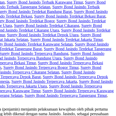
tan
,
Surety Bond Jasindo Terbaik Karawang Timur
,
Surety Bond
ndo Terbaik Tangerang Selatan
,
Surety Bond Jasindo Terbaik
urety Bond Jasindo Terdekat Bandung Barat
,
Surety Bond Jasindo
ndo Terdekat Bekasi
,
Surety Bond Jasindo Terdekat Bekasi Barat
,
ety Bond Jasindo Terdekat Bogor
,
Surety Bond Jasindo Terdekat
r Utara
,
Surety Bond Jasindo Terdekat Cikarang
,
Surety Bond
nd Jasindo Terdekat Cikarang Utara
,
Surety Bond Jasindo Terdekat
mur
,
Surety Bond Jasindo Terdekat Depok Utara
,
Surety Bond
t Jakarta Selatan
,
Surety Bond Jasindo Terdekat Jakarta Timur
,
ty Bond Jasindo Terdekat Karawang Selatan
,
Surety Bond Jasindo
Terdekat Tangerang Barat
,
Surety Bond Jasindo Terdekat Tangerang
Surety Bond Jasindo Terpercaya Bandung
,
Surety Bond Jasindo
nd Jasindo Terpercaya Bandung Utara
,
Surety Bond Jasindo
rpercaya Bekasi Timur
,
Surety Bond Jasindo Terpercaya Bekasi
n
,
Surety Bond Jasindo Terpercaya Bogor Timur
,
Surety Bond
asindo Terpercaya Cikarang Selatan
,
Surety Bond Jasindo
 Terpercaya Depok Barat
,
Surety Bond Jasindo Terpercaya Depok
onesia
,
Surety Bond Jasindo Terpercaya Jakarta
,
Surety Bond Jasindo
ndo Terpercaya Jakarta Utara
,
Surety Bond Jasindo Terpercaya
rpercaya Karawang Timur
,
Surety Bond Jasindo Terpercaya Karawang
erang Selatan
,
Surety Bond Jasindo Terpercaya Tangerang Timur
,
ga (penjamin) menjamin pelaksanaan kewajiban oleh pihak pertama
ng lebih dikenal dengan nama Jasindo. Jasindo, sebagai perusahaan