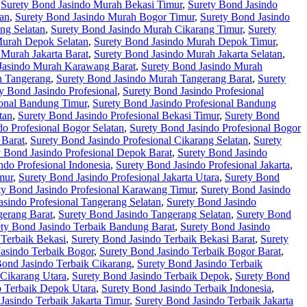
,
Surety Bond Jasindo Murah Bekasi Timur
,
Surety Bond Jasindo
tan
,
Surety Bond Jasindo Murah Bogor Timur
,
Surety Bond Jasindo
ng Selatan
,
Surety Bond Jasindo Murah Cikarang Timur
,
Surety
Murah Depok Selatan
,
Surety Bond Jasindo Murah Depok Timur
,
 Murah Jakarta Barat
,
Surety Bond Jasindo Murah Jakarta Selatan
,
Jasindo Murah Karawang Barat
,
Surety Bond Jasindo Murah
h Tangerang
,
Surety Bond Jasindo Murah Tangerang Barat
,
Surety
y Bond Jasindo Profesional
,
Surety Bond Jasindo Profesional
ional Bandung Timur
,
Surety Bond Jasindo Profesional Bandung
tan
,
Surety Bond Jasindo Profesional Bekasi Timur
,
Surety Bond
do Profesional Bogor Selatan
,
Surety Bond Jasindo Profesional Bogor
 Barat
,
Surety Bond Jasindo Profesional Cikarang Selatan
,
Surety
y Bond Jasindo Profesional Depok Barat
,
Surety Bond Jasindo
ndo Profesional Indonesia
,
Surety Bond Jasindo Profesional Jakarta
,
mur
,
Surety Bond Jasindo Profesional Jakarta Utara
,
Surety Bond
ty Bond Jasindo Profesional Karawang Timur
,
Surety Bond Jasindo
asindo Profesional Tangerang Selatan
,
Surety Bond Jasindo
gerang Barat
,
Surety Bond Jasindo Tangerang Selatan
,
Surety Bond
ty Bond Jasindo Terbaik Bandung Barat
,
Surety Bond Jasindo
 Terbaik Bekasi
,
Surety Bond Jasindo Terbaik Bekasi Barat
,
Surety
Jasindo Terbaik Bogor
,
Surety Bond Jasindo Terbaik Bogor Barat
,
Bond Jasindo Terbaik Cikarang
,
Surety Bond Jasindo Terbaik
 Cikarang Utara
,
Surety Bond Jasindo Terbaik Depok
,
Surety Bond
o Terbaik Depok Utara
,
Surety Bond Jasindo Terbaik Indonesia
,
Jasindo Terbaik Jakarta Timur
,
Surety Bond Jasindo Terbaik Jakarta