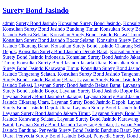
Surety Bond Jasindo
admin
Surety Bond Jasindo
Konsultan Surety Bond Jasindo
,
Konsult
Konsultan Surety Bond Jasindo Bandung Timur
,
Konsultan Surety B
Jasindo Bekasi Selatan
,
Konsultan Surety Bond Jasindo Bekasi Timur
Konsultan Surety Bond Jasindo Bogor Selatan
,
Konsultan Surety Bo
Jasindo Cikarang Barat
,
Konsultan Surety Bond Jasindo Cikarang Sel
Depok
,
Konsultan Surety Bond Jasindo Depok Barat
,
Konsultan Sur
Surety Bond Jasindo Indonesia
,
Konsultan Surety Bond Jasindo Jakar
Timur
,
Konsultan Surety Bond Jasindo Jakarta Utara
,
Konsultan Sure
Surety Bond Jasindo Karawang Timur
,
Konsultan Surety Bond Jasin
Jasindo Tangerang Selatan
,
Konsultan Surety Bond Jasindo Tangeran
Surety Bond Jasindo Bandung Barat
,
Layanan Surety Bond Jasindo 
Jasindo Bekasi
,
Layanan Surety Bond Jasindo Bekasi Barat
,
Layanan 
Surety Bond Jasindo Bogor
,
Layanan Surety Bond Jasindo Bogor Ba
Layanan Surety Bond Jasindo Cikarang
,
Layanan Surety Bond Jasind
Jasindo Cikarang Utara
,
Layanan Surety Bond Jasindo Depok
,
Layan
Surety Bond Jasindo Depok Utara
,
Layanan Surety Bond Jasindo Ind
Layanan Surety Bond Jasindo Jakarta Timur
,
Layanan Surety Bond Ja
Jasindo Karawang Selatan
,
Layanan Surety Bond Jasindo Karawang
Barat
,
Layanan Surety Bond Jasindo Tangerang Selatan
,
Layanan Sur
Jasindo Bandung
,
Penyedia Surety Bond Jasindo Bandung Barat
,
Pen
Utara
,
Penyedia Surety Bond Jasindo Bekasi
,
Penyedia Surety Bond 