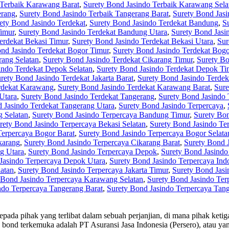
 Terbaik Karawang Barat
,
Surety Bond Jasindo Terbaik Karawang Sela
erang
,
Surety Bond Jasindo Terbaik Tangerang Barat
,
Surety Bond Jasi
ety Bond Jasindo Terdekat
,
Surety Bond Jasindo Terdekat Bandung
,
S
Timur
,
Surety Bond Jasindo Terdekat Bandung Utara
,
Surety Bond Jasi
erdekat Bekasi Timur
,
Surety Bond Jasindo Terdekat Bekasi Utara
,
Sur
nd Jasindo Terdekat Bogor Timur
,
Surety Bond Jasindo Terdekat Bogo
rang Selatan
,
Surety Bond Jasindo Terdekat Cikarang Timur
,
Surety Bo
indo Terdekat Depok Selatan
,
Surety Bond Jasindo Terdekat Depok Ti
rety Bond Jasindo Terdekat Jakarta Barat
,
Surety Bond Jasindo Terdeka
rdekat Karawang
,
Surety Bond Jasindo Terdekat Karawang Barat
,
Sure
Utara
,
Surety Bond Jasindo Terdekat Tangerang
,
Surety Bond Jasindo 
 Jasindo Terdekat Tangerang Utara
,
Surety Bond Jasindo Terpercaya
,
 Selatan
,
Surety Bond Jasindo Terpercaya Bandung Timur
,
Surety Bo
rety Bond Jasindo Terpercaya Bekasi Selatan
,
Surety Bond Jasindo Te
Terpercaya Bogor Barat
,
Surety Bond Jasindo Terpercaya Bogor Selata
karang
,
Surety Bond Jasindo Terpercaya Cikarang Barat
,
Surety Bond J
g Utara
,
Surety Bond Jasindo Terpercaya Depok
,
Surety Bond Jasindo
Jasindo Terpercaya Depok Utara
,
Surety Bond Jasindo Terpercaya Ind
latan
,
Surety Bond Jasindo Terpercaya Jakarta Timur
,
Surety Bond Jasi
 Bond Jasindo Terpercaya Karawang Selatan
,
Surety Bond Jasindo Te
ndo Terpercaya Tangerang Barat
,
Surety Bond Jasindo Terpercaya Tang
ada pihak yang terlibat dalam sebuah perjanjian, di mana pihak keti
y bond terkemuka adalah PT Asuransi Jasa Indonesia (Persero), atau ya