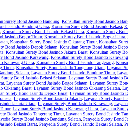
an Surety Bond Jasindo Bandung
,
Konsultan Surety Bond Jasindo Ban
ond Jasindo Bandung Utara
,
Konsultan Surety Bond Jasindo Bekasi
,
K
,
Konsultan Surety Bond Jasindo Bekasi Utara
,
Konsultan Surety Bond
nd Jasindo Bogor Timur
,
Konsultan Surety Bond Jasindo Bogor Utara
,
atan
,
Konsultan Surety Bond Jasindo Cikarang Timur
,
Konsultan Sure
ety Bond Jasindo Depok Selatan
,
Konsultan Surety Bond Jasindo Depo
ta
,
Konsultan Surety Bond Jasindo Jakarta Barat
,
Konsultan Surety Bon
ty Bond Jasindo Karawang
,
Konsultan Surety Bond Jasindo Karawang
do Karawang Utara
,
Konsultan Surety Bond Jasindo Tangerang
,
Konsul
g Timur
,
Konsultan Surety Bond Jasindo Tangerang Utara
,
Layanan Su
Bandung Selatan
,
Layanan Surety Bond Jasindo Bandung Timur
,
Layan
Surety Bond Jasindo Bekasi Selatan
,
Layanan Surety Bond Jasindo B
rat
,
Layanan Surety Bond Jasindo Bogor Selatan
,
Layanan Surety Bond
o Cikarang Barat
,
Layanan Surety Bond Jasindo Cikarang Selatan
,
La
an Surety Bond Jasindo Depok Barat
,
Layanan Surety Bond Jasindo D
onesia
,
Layanan Surety Bond Jasindo Jakarta
,
Layanan Surety Bond Ja
sindo Jakarta Utara
,
Layanan Surety Bond Jasindo Karawang
,
Layana
 Timur
,
Layanan Surety Bond Jasindo Karawang Utara
,
Layanan Suret
ety Bond Jasindo Tangerang Timur
,
Layanan Surety Bond Jasindo Tan
yedia Surety Bond Jasindo Bandung Selatan
,
Penyedia Surety Bond J
Jasindo Bekasi Barat
,
Penyedia Surety Bond Jasindo Bekasi Selatan
,
P