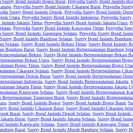
 Surety Bond Jasindo Bogor Barat
,
Penyedia Surety Bond Jasindo Bog
karang
,
Penyedia Surety Bond Jasindo Cikarang Barat
,
Penyedia Surety
edia Surety Bond Jasindo Depok
,
Penyedia Surety Bond Jasindo Depo
epok Utara
,
Penyedia Surety Bond Jasindo Indonesia
,
Penyedia Surety 
Jasindo Jakarta Timur
,
Penyedia Surety Bond Jasindo Jakarta Utara
,
P
elatan
,
Penyedia Surety Bond Jasindo Karawang Timur
,
Penyedia Sure
 Surety Bond Jasindo Tangerang Selatan
,
Penyedia Surety Bond Jasin
Surety Bond Jasindo Bandung Selatan
,
Surety Bond Jasindo Bandung
si Selatan
,
Surety Bond Jasindo Bekasi Timur
,
Surety Bond Jasindo Be
man Bandung Barat
,
Surety Bond Jasindo Berpengalaman Bandung Sela
Berpengalaman Bekasi
,
Surety Bond Jasindo Berpengalaman Bekasi Ba
rpengalaman Bekasi Utara
,
Surety Bond Jasindo Berpengalaman Bogo
galaman Bogor Timur
,
Surety Bond Jasindo Berpengalaman Bogor Uta
galaman Cikarang Selatan
,
Surety Bond Jasindo Berpengalaman Cikar
erpengalaman Depok Barat
,
Surety Bond Jasindo Berpengalaman Depo
rpengalaman Indonesia
,
Surety Bond Jasindo Berpengalaman Jakarta
,
S
galaman Jakarta Timur
,
Surety Bond Jasindo Berpengalaman Jakarta Ut
engalaman Karawang Selatan
,
Surety Bond Jasindo Berpengalaman Ka
o Berpengalaman Tangerang Barat
,
Surety Bond Jasindo Berpengalama
ara
,
Surety Bond Jasindo Bogor
,
Surety Bond Jasindo Bogor Barat
,
Su
rety Bond Jasindo Cikarang Barat
,
Surety Bond Jasindo Cikarang Sela
epok Barat
,
Surety Bond Jasindo Depok Selatan
,
Surety Bond Jasindo
Jakarta Barat
,
Surety Bond Jasindo Jakarta Selatan
,
Surety Bond Jasin
nd Jasindo Karawang Selatan
,
Surety Bond Jasindo Karawang Timur
,
andung Barat
,
Surety Bond Jasindo Murah Bandung Selatan
,
Surety B