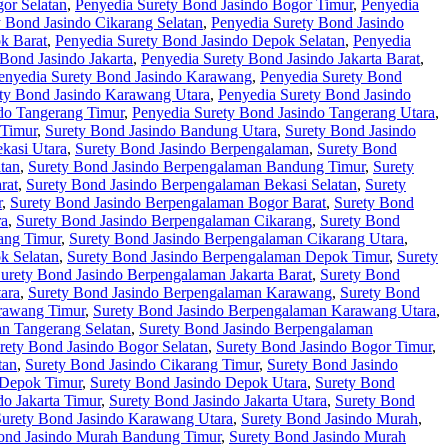
or Selatan
,
Penyedia Surety Bond Jasindo Bogor Timur
,
Penyedia
 Bond Jasindo Cikarang Selatan
,
Penyedia Surety Bond Jasindo
k Barat
,
Penyedia Surety Bond Jasindo Depok Selatan
,
Penyedia
Bond Jasindo Jakarta
,
Penyedia Surety Bond Jasindo Jakarta Barat
,
enyedia Surety Bond Jasindo Karawang
,
Penyedia Surety Bond
ty Bond Jasindo Karawang Utara
,
Penyedia Surety Bond Jasindo
do Tangerang Timur
,
Penyedia Surety Bond Jasindo Tangerang Utara
,
 Timur
,
Surety Bond Jasindo Bandung Utara
,
Surety Bond Jasindo
kasi Utara
,
Surety Bond Jasindo Berpengalaman
,
Surety Bond
tan
,
Surety Bond Jasindo Berpengalaman Bandung Timur
,
Surety
rat
,
Surety Bond Jasindo Berpengalaman Bekasi Selatan
,
Surety
r
,
Surety Bond Jasindo Berpengalaman Bogor Barat
,
Surety Bond
ra
,
Surety Bond Jasindo Berpengalaman Cikarang
,
Surety Bond
ang Timur
,
Surety Bond Jasindo Berpengalaman Cikarang Utara
,
k Selatan
,
Surety Bond Jasindo Berpengalaman Depok Timur
,
Surety
urety Bond Jasindo Berpengalaman Jakarta Barat
,
Surety Bond
ara
,
Surety Bond Jasindo Berpengalaman Karawang
,
Surety Bond
rawang Timur
,
Surety Bond Jasindo Berpengalaman Karawang Utara
,
n Tangerang Selatan
,
Surety Bond Jasindo Berpengalaman
rety Bond Jasindo Bogor Selatan
,
Surety Bond Jasindo Bogor Timur
,
tan
,
Surety Bond Jasindo Cikarang Timur
,
Surety Bond Jasindo
 Depok Timur
,
Surety Bond Jasindo Depok Utara
,
Surety Bond
do Jakarta Timur
,
Surety Bond Jasindo Jakarta Utara
,
Surety Bond
Surety Bond Jasindo Karawang Utara
,
Surety Bond Jasindo Murah
,
ond Jasindo Murah Bandung Timur
,
Surety Bond Jasindo Murah