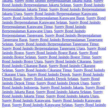
Jakarta
,
Surety Bond Jasindo Berpengalaman Jakarta Barat
,
Surety
Bond Jasindo Berpengalaman Jakarta Selatan
,
Surety Bond Jasindo
Berpengalaman Jakarta Timur
,
Surety Bond Jasindo Berpengalaman
Jakarta Utara
,
Surety Bond Jasindo Berpengalaman Karawang
,
Surety Bond Jasindo Berpengalaman Karawang Barat
,
Surety Bond
Jasindo Berpengalaman Karawang Selatan
,
Surety Bond Jasindo
Berpengalaman Karawang Timur
,
Surety Bond Jasindo
Berpengalaman Karawang Utara
,
Surety Bond Jasindo
Berpengalaman Tangerang
,
Surety Bond Jasindo Berpengalaman
Tangerang Barat
,
Surety Bond Jasindo Berpengalaman Tangerang
Selatan
,
Surety Bond Jasindo Berpengalaman Tangerang Timur
,
Surety Bond Jasindo Berpengalaman Tangerang Utara
,
Surety Bond
Jasindo Bogor
,
Surety Bond Jasindo Bogor Barat
,
Surety Bond
Jasindo Bogor Selatan
,
Surety Bond Jasindo Bogor Timur
,
Surety
Bond Jasindo Bogor Utara
,
Surety Bond Jasindo Cikarang
,
Surety
Bond Jasindo Cikarang Barat
,
Surety Bond Jasindo Cikarang
Selatan
,
Surety Bond Jasindo Cikarang Timur
,
Surety Bond Jasindo
Cikarang Utara
,
Surety Bond Jasindo Depok
,
Surety Bond Jasindo
Depok Barat
,
Surety Bond Jasindo Depok Selatan
,
Surety Bond
Jasindo Depok Timur
,
Surety Bond Jasindo Depok Utara
,
Surety
Bond Jasindo Indonesia
,
Surety Bond Jasindo Jakarta
,
Surety Bond
Jasindo Jakarta Barat
,
Surety Bond Jasindo Jakarta Selatan
,
Surety
Bond Jasindo Jakarta Timur
,
Surety Bond Jasindo Jakarta Utara
,
Surety Bond Jasindo Karawang
,
Surety Bond Jasindo Karawang
Barat
,
Surety Bond Jasindo Karawang Selatan
,
Surety Bond Jasindo