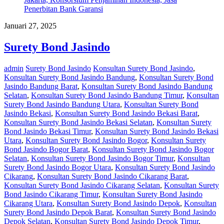
Januari 27, 2025
Surety Bond Jasindo
admin
Surety Bond Jasindo
Konsultan Surety Bond Jasindo
,
Konsultan Surety Bond Jasindo Bandung
,
Konsultan Surety Bond
Jasindo Bandung Barat
,
Konsultan Surety Bond Jasindo Bandung
Selatan
,
Konsultan Surety Bond Jasindo Bandung Timur
,
Konsultan
Surety Bond Jasindo Bandung Utara
,
Konsultan Surety Bond
Jasindo Bekasi
,
Konsultan Surety Bond Jasindo Bekasi Barat
,
Konsultan Surety Bond Jasindo Bekasi Selatan
,
Konsultan Surety
Bond Jasindo Bekasi Timur
,
Konsultan Surety Bond Jasindo Bekasi
Utara
,
Konsultan Surety Bond Jasindo Bogor
,
Konsultan Surety
Bond Jasindo Bogor Barat
,
Konsultan Surety Bond Jasindo Bogor
Selatan
,
Konsultan Surety Bond Jasindo Bogor Timur
,
Konsultan
Surety Bond Jasindo Bogor Utara
,
Konsultan Surety Bond Jasindo
Cikarang
,
Konsultan Surety Bond Jasindo Cikarang Barat
,
Konsultan Surety Bond Jasindo Cikarang Selatan
,
Konsultan Surety
Bond Jasindo Cikarang Timur
,
Konsultan Surety Bond Jasindo
Cikarang Utara
,
Konsultan Surety Bond Jasindo Depok
,
Konsultan
Surety Bond Jasindo Depok Barat
,
Konsultan Surety Bond Jasindo
Depok Selatan
,
Konsultan Surety Bond Jasindo Depok Timur
,