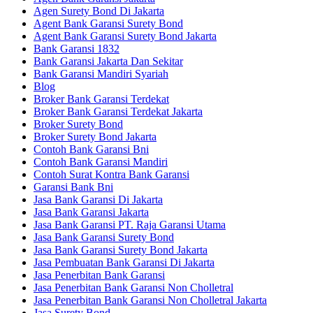
Agen Surety Bond Di Jakarta
Agent Bank Garansi Surety Bond
Agent Bank Garansi Surety Bond Jakarta
Bank Garansi 1832
Bank Garansi Jakarta Dan Sekitar
Bank Garansi Mandiri Syariah
Blog
Broker Bank Garansi Terdekat
Broker Bank Garansi Terdekat Jakarta
Broker Surety Bond
Broker Surety Bond Jakarta
Contoh Bank Garansi Bni
Contoh Bank Garansi Mandiri
Contoh Surat Kontra Bank Garansi
Garansi Bank Bni
Jasa Bank Garansi Di Jakarta
Jasa Bank Garansi Jakarta
Jasa Bank Garansi PT. Raja Garansi Utama
Jasa Bank Garansi Surety Bond
Jasa Bank Garansi Surety Bond Jakarta
Jasa Pembuatan Bank Garansi Di Jakarta
Jasa Penerbitan Bank Garansi
Jasa Penerbitan Bank Garansi Non Cholletral
Jasa Penerbitan Bank Garansi Non Cholletral Jakarta
Jasa Surety Bond