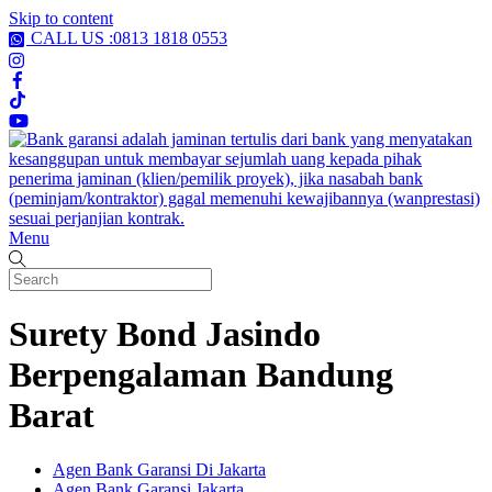
Skip to content
CALL US :0813 1818 0553
Menu
Surety Bond Jasindo
Berpengalaman Bandung
Barat
Agen Bank Garansi Di Jakarta
Agen Bank Garansi Jakarta