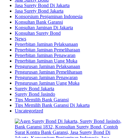
Jasa Surety Bond Di Jakarta
Jasa Surety Bond Jakarta
Konsorsium Penjaminan Indonesia
Konsultan Bank Garansi
Konsultan Jaminan Di Jakarta
Konsultan Surety Bond
News
Penerbitan Jaminan Pelaksanaan
Penerbitan Jaminan Pemeliharaan
Penerbitan Jaminan Penawaran
Penerbitan Jaminan Uang Muka
Pengurusan Jaminan Pelaksanaan
Pengurusan Jaminan Pemeliharaan
Pengurusan Jaminan Penawaran
Pengurusan Jaminan Uang Muka
Surety Bond Jakarta
Surety Bond Jasindo
Tips Memilih Bank Garansi
Tips Memilih Bank Garansi Di Jakarta
Uncategorized