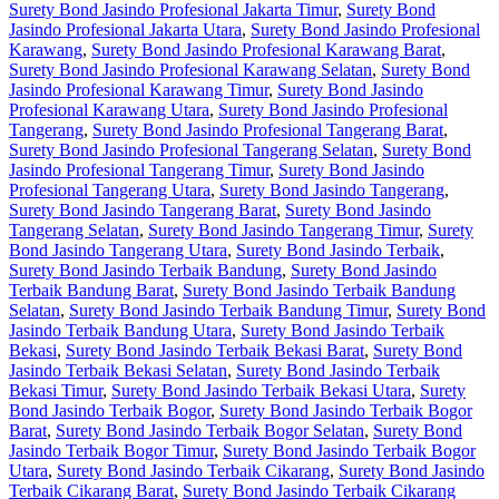
Surety Bond Jasindo Profesional Jakarta Timur
,
Surety Bond
Jasindo Profesional Jakarta Utara
,
Surety Bond Jasindo Profesional
Karawang
,
Surety Bond Jasindo Profesional Karawang Barat
,
Surety Bond Jasindo Profesional Karawang Selatan
,
Surety Bond
Jasindo Profesional Karawang Timur
,
Surety Bond Jasindo
Profesional Karawang Utara
,
Surety Bond Jasindo Profesional
Tangerang
,
Surety Bond Jasindo Profesional Tangerang Barat
,
Surety Bond Jasindo Profesional Tangerang Selatan
,
Surety Bond
Jasindo Profesional Tangerang Timur
,
Surety Bond Jasindo
Profesional Tangerang Utara
,
Surety Bond Jasindo Tangerang
,
Surety Bond Jasindo Tangerang Barat
,
Surety Bond Jasindo
Tangerang Selatan
,
Surety Bond Jasindo Tangerang Timur
,
Surety
Bond Jasindo Tangerang Utara
,
Surety Bond Jasindo Terbaik
,
Surety Bond Jasindo Terbaik Bandung
,
Surety Bond Jasindo
Terbaik Bandung Barat
,
Surety Bond Jasindo Terbaik Bandung
Selatan
,
Surety Bond Jasindo Terbaik Bandung Timur
,
Surety Bond
Jasindo Terbaik Bandung Utara
,
Surety Bond Jasindo Terbaik
Bekasi
,
Surety Bond Jasindo Terbaik Bekasi Barat
,
Surety Bond
Jasindo Terbaik Bekasi Selatan
,
Surety Bond Jasindo Terbaik
Bekasi Timur
,
Surety Bond Jasindo Terbaik Bekasi Utara
,
Surety
Bond Jasindo Terbaik Bogor
,
Surety Bond Jasindo Terbaik Bogor
Barat
,
Surety Bond Jasindo Terbaik Bogor Selatan
,
Surety Bond
Jasindo Terbaik Bogor Timur
,
Surety Bond Jasindo Terbaik Bogor
Utara
,
Surety Bond Jasindo Terbaik Cikarang
,
Surety Bond Jasindo
Terbaik Cikarang Barat
,
Surety Bond Jasindo Terbaik Cikarang