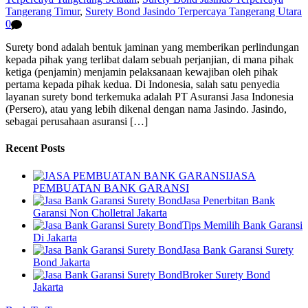
Tangerang Timur
,
Surety Bond Jasindo Terpercaya Tangerang Utara
0
Surety bond adalah bentuk jaminan yang memberikan perlindungan
kepada pihak yang terlibat dalam sebuah perjanjian, di mana pihak
ketiga (penjamin) menjamin pelaksanaan kewajiban oleh pihak
pertama kepada pihak kedua. Di Indonesia, salah satu penyedia
layanan surety bond terkemuka adalah PT Asuransi Jasa Indonesia
(Persero), atau yang lebih dikenal dengan nama Jasindo. Jasindo,
sebagai perusahaan asuransi […]
Recent Posts
JASA
PEMBUATAN BANK GARANSI
Jasa Penerbitan Bank
Garansi Non Cholletral Jakarta
Tips Memilih Bank Garansi
Di Jakarta
Jasa Bank Garansi Surety
Bond Jakarta
Broker Surety Bond
Jakarta