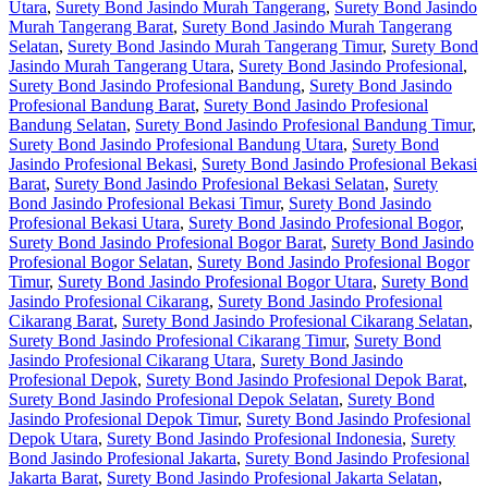
Utara
,
Surety Bond Jasindo Murah Tangerang
,
Surety Bond Jasindo
Murah Tangerang Barat
,
Surety Bond Jasindo Murah Tangerang
Selatan
,
Surety Bond Jasindo Murah Tangerang Timur
,
Surety Bond
Jasindo Murah Tangerang Utara
,
Surety Bond Jasindo Profesional
,
Surety Bond Jasindo Profesional Bandung
,
Surety Bond Jasindo
Profesional Bandung Barat
,
Surety Bond Jasindo Profesional
Bandung Selatan
,
Surety Bond Jasindo Profesional Bandung Timur
,
Surety Bond Jasindo Profesional Bandung Utara
,
Surety Bond
Jasindo Profesional Bekasi
,
Surety Bond Jasindo Profesional Bekasi
Barat
,
Surety Bond Jasindo Profesional Bekasi Selatan
,
Surety
Bond Jasindo Profesional Bekasi Timur
,
Surety Bond Jasindo
Profesional Bekasi Utara
,
Surety Bond Jasindo Profesional Bogor
,
Surety Bond Jasindo Profesional Bogor Barat
,
Surety Bond Jasindo
Profesional Bogor Selatan
,
Surety Bond Jasindo Profesional Bogor
Timur
,
Surety Bond Jasindo Profesional Bogor Utara
,
Surety Bond
Jasindo Profesional Cikarang
,
Surety Bond Jasindo Profesional
Cikarang Barat
,
Surety Bond Jasindo Profesional Cikarang Selatan
,
Surety Bond Jasindo Profesional Cikarang Timur
,
Surety Bond
Jasindo Profesional Cikarang Utara
,
Surety Bond Jasindo
Profesional Depok
,
Surety Bond Jasindo Profesional Depok Barat
,
Surety Bond Jasindo Profesional Depok Selatan
,
Surety Bond
Jasindo Profesional Depok Timur
,
Surety Bond Jasindo Profesional
Depok Utara
,
Surety Bond Jasindo Profesional Indonesia
,
Surety
Bond Jasindo Profesional Jakarta
,
Surety Bond Jasindo Profesional
Jakarta Barat
,
Surety Bond Jasindo Profesional Jakarta Selatan
,