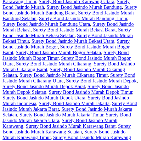
Karawang Timur
,
Surety Bond Jasindo Karawang Utara
,
Surety
Bond Jasindo Murah
,
Surety Bond Jasindo Murah Bandung
,
Surety
Bond Jasindo Murah Bandung Barat
,
Surety Bond Jasindo Murah
Bandung Selatan
,
Surety Bond Jasindo Murah Bandung Timur
,
Surety Bond Jasindo Murah Bandung Utara
,
Surety Bond Jasindo
Murah Bekasi
,
Surety Bond Jasindo Murah Bekasi Barat
,
Surety
Bond Jasindo Murah Bekasi Selatan
,
Surety Bond Jasindo Murah
Bekasi Timur
,
Surety Bond Jasindo Murah Bekasi Utara
,
Surety
Bond Jasindo Murah Bogor
,
Surety Bond Jasindo Murah Bogor
Barat
,
Surety Bond Jasindo Murah Bogor Selatan
,
Surety Bond
Jasindo Murah Bogor Timur
,
Surety Bond Jasindo Murah Bogor
Utara
,
Surety Bond Jasindo Murah Cikarang
,
Surety Bond Jasindo
Murah Cikarang Barat
,
Surety Bond Jasindo Murah Cikarang
Selatan
,
Surety Bond Jasindo Murah Cikarang Timur
,
Surety Bond
Jasindo Murah Cikarang Utara
,
Surety Bond Jasindo Murah Depok
,
Surety Bond Jasindo Murah Depok Barat
,
Surety Bond Jasindo
Murah Depok Selatan
,
Surety Bond Jasindo Murah Depok Timur
,
Surety Bond Jasindo Murah Depok Utara
,
Surety Bond Jasindo
Murah Indonesia
,
Surety Bond Jasindo Murah Jakarta
,
Surety Bond
Jasindo Murah Jakarta Barat
,
Surety Bond Jasindo Murah Jakarta
Selatan
,
Surety Bond Jasindo Murah Jakarta Timur
,
Surety Bond
Jasindo Murah Jakarta Utara
,
Surety Bond Jasindo Murah
Karawang
,
Surety Bond Jasindo Murah Karawang Barat
,
Surety
Bond Jasindo Murah Karawang Selatan
,
Surety Bond Jasindo
Murah Karawang Timur
,
Surety Bond Jasindo Murah Karawang