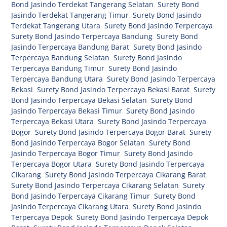
Bond Jasindo Terdekat Tangerang Selatan
,
Surety Bond
Jasindo Terdekat Tangerang Timur
,
Surety Bond Jasindo
Terdekat Tangerang Utara
,
Surety Bond Jasindo Terpercaya
,
Surety Bond Jasindo Terpercaya Bandung
,
Surety Bond
Jasindo Terpercaya Bandung Barat
,
Surety Bond Jasindo
Terpercaya Bandung Selatan
,
Surety Bond Jasindo
Terpercaya Bandung Timur
,
Surety Bond Jasindo
Terpercaya Bandung Utara
,
Surety Bond Jasindo Terpercaya
Bekasi
,
Surety Bond Jasindo Terpercaya Bekasi Barat
,
Surety
Bond Jasindo Terpercaya Bekasi Selatan
,
Surety Bond
Jasindo Terpercaya Bekasi Timur
,
Surety Bond Jasindo
Terpercaya Bekasi Utara
,
Surety Bond Jasindo Terpercaya
Bogor
,
Surety Bond Jasindo Terpercaya Bogor Barat
,
Surety
Bond Jasindo Terpercaya Bogor Selatan
,
Surety Bond
Jasindo Terpercaya Bogor Timur
,
Surety Bond Jasindo
Terpercaya Bogor Utara
,
Surety Bond Jasindo Terpercaya
Cikarang
,
Surety Bond Jasindo Terpercaya Cikarang Barat
,
Surety Bond Jasindo Terpercaya Cikarang Selatan
,
Surety
Bond Jasindo Terpercaya Cikarang Timur
,
Surety Bond
Jasindo Terpercaya Cikarang Utara
,
Surety Bond Jasindo
Terpercaya Depok
,
Surety Bond Jasindo Terpercaya Depok