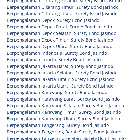
Berpengalaman Cikarang Selatan
,
Surety Bond Jasindo
Berpengalaman Cikarang Timur
,
Surety Bond Jasindo
Berpengalaman Cikarang Utara
,
Surety Bond Jasindo
Berpengalaman Depok
,
Surety Bond Jasindo
Berpengalaman Depok Barat
,
Surety Bond Jasindo
Berpengalaman Depok Selatan
,
Surety Bond Jasindo
Berpengalaman Depok Timur
,
Surety Bond Jasindo
Berpengalaman Depok Utara
,
Surety Bond Jasindo
Berpengalaman Indonesia
,
Surety Bond Jasindo
Berpengalaman Jakarta
,
Surety Bond Jasindo
Berpengalaman Jakarta Barat
,
Surety Bond Jasindo
Berpengalaman Jakarta Selatan
,
Surety Bond Jasindo
Berpengalaman Jakarta Timur
,
Surety Bond Jasindo
Berpengalaman Jakarta Utara
,
Surety Bond Jasindo
Berpengalaman Karawang
,
Surety Bond Jasindo
Berpengalaman Karawang Barat
,
Surety Bond Jasindo
Berpengalaman Karawang Selatan
,
Surety Bond Jasindo
Berpengalaman Karawang Timur
,
Surety Bond Jasindo
Berpengalaman Karawang Utara
,
Surety Bond Jasindo
Berpengalaman Tangerang
,
Surety Bond Jasindo
Berpengalaman Tangerang Barat
,
Surety Bond Jasindo
Berpengalaman Tangerang Selatan
,
Surety Bond Jasindo