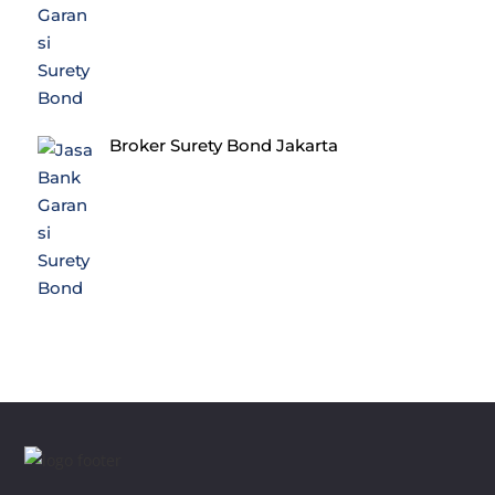
Broker Surety Bond Jakarta
Back
To
Top