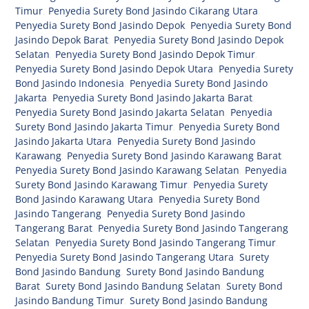
Timur
,
Penyedia Surety Bond Jasindo Cikarang Utara
,
Penyedia Surety Bond Jasindo Depok
,
Penyedia Surety Bond
Jasindo Depok Barat
,
Penyedia Surety Bond Jasindo Depok
Selatan
,
Penyedia Surety Bond Jasindo Depok Timur
,
Penyedia Surety Bond Jasindo Depok Utara
,
Penyedia Surety
Bond Jasindo Indonesia
,
Penyedia Surety Bond Jasindo
Jakarta
,
Penyedia Surety Bond Jasindo Jakarta Barat
,
Penyedia Surety Bond Jasindo Jakarta Selatan
,
Penyedia
Surety Bond Jasindo Jakarta Timur
,
Penyedia Surety Bond
Jasindo Jakarta Utara
,
Penyedia Surety Bond Jasindo
Karawang
,
Penyedia Surety Bond Jasindo Karawang Barat
,
Penyedia Surety Bond Jasindo Karawang Selatan
,
Penyedia
Surety Bond Jasindo Karawang Timur
,
Penyedia Surety
Bond Jasindo Karawang Utara
,
Penyedia Surety Bond
Jasindo Tangerang
,
Penyedia Surety Bond Jasindo
Tangerang Barat
,
Penyedia Surety Bond Jasindo Tangerang
Selatan
,
Penyedia Surety Bond Jasindo Tangerang Timur
,
Penyedia Surety Bond Jasindo Tangerang Utara
,
Surety
Bond Jasindo Bandung
,
Surety Bond Jasindo Bandung
Barat
,
Surety Bond Jasindo Bandung Selatan
,
Surety Bond
Jasindo Bandung Timur
,
Surety Bond Jasindo Bandung