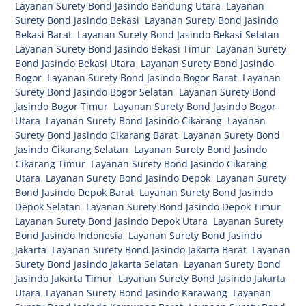
Layanan Surety Bond Jasindo Bandung Utara
,
Layanan
Surety Bond Jasindo Bekasi
,
Layanan Surety Bond Jasindo
Bekasi Barat
,
Layanan Surety Bond Jasindo Bekasi Selatan
,
Layanan Surety Bond Jasindo Bekasi Timur
,
Layanan Surety
Bond Jasindo Bekasi Utara
,
Layanan Surety Bond Jasindo
Bogor
,
Layanan Surety Bond Jasindo Bogor Barat
,
Layanan
Surety Bond Jasindo Bogor Selatan
,
Layanan Surety Bond
Jasindo Bogor Timur
,
Layanan Surety Bond Jasindo Bogor
Utara
,
Layanan Surety Bond Jasindo Cikarang
,
Layanan
Surety Bond Jasindo Cikarang Barat
,
Layanan Surety Bond
Jasindo Cikarang Selatan
,
Layanan Surety Bond Jasindo
Cikarang Timur
,
Layanan Surety Bond Jasindo Cikarang
Utara
,
Layanan Surety Bond Jasindo Depok
,
Layanan Surety
Bond Jasindo Depok Barat
,
Layanan Surety Bond Jasindo
Depok Selatan
,
Layanan Surety Bond Jasindo Depok Timur
,
Layanan Surety Bond Jasindo Depok Utara
,
Layanan Surety
Bond Jasindo Indonesia
,
Layanan Surety Bond Jasindo
Jakarta
,
Layanan Surety Bond Jasindo Jakarta Barat
,
Layanan
Surety Bond Jasindo Jakarta Selatan
,
Layanan Surety Bond
Jasindo Jakarta Timur
,
Layanan Surety Bond Jasindo Jakarta
Utara
,
Layanan Surety Bond Jasindo Karawang
,
Layanan