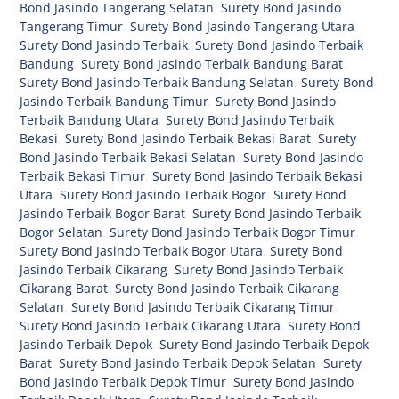
Bond Jasindo Tangerang Selatan
,
Surety Bond Jasindo
Tangerang Timur
,
Surety Bond Jasindo Tangerang Utara
,
Surety Bond Jasindo Terbaik
,
Surety Bond Jasindo Terbaik
Bandung
,
Surety Bond Jasindo Terbaik Bandung Barat
,
Surety Bond Jasindo Terbaik Bandung Selatan
,
Surety Bond
Jasindo Terbaik Bandung Timur
,
Surety Bond Jasindo
Terbaik Bandung Utara
,
Surety Bond Jasindo Terbaik
Bekasi
,
Surety Bond Jasindo Terbaik Bekasi Barat
,
Surety
Bond Jasindo Terbaik Bekasi Selatan
,
Surety Bond Jasindo
Terbaik Bekasi Timur
,
Surety Bond Jasindo Terbaik Bekasi
Utara
,
Surety Bond Jasindo Terbaik Bogor
,
Surety Bond
Jasindo Terbaik Bogor Barat
,
Surety Bond Jasindo Terbaik
Bogor Selatan
,
Surety Bond Jasindo Terbaik Bogor Timur
,
Surety Bond Jasindo Terbaik Bogor Utara
,
Surety Bond
Jasindo Terbaik Cikarang
,
Surety Bond Jasindo Terbaik
Cikarang Barat
,
Surety Bond Jasindo Terbaik Cikarang
Selatan
,
Surety Bond Jasindo Terbaik Cikarang Timur
,
Surety Bond Jasindo Terbaik Cikarang Utara
,
Surety Bond
Jasindo Terbaik Depok
,
Surety Bond Jasindo Terbaik Depok
Barat
,
Surety Bond Jasindo Terbaik Depok Selatan
,
Surety
Bond Jasindo Terbaik Depok Timur
,
Surety Bond Jasindo