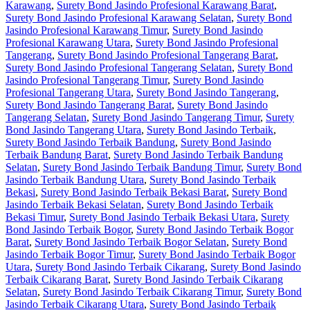
Karawang
,
Surety Bond Jasindo Profesional Karawang Barat
,
Surety Bond Jasindo Profesional Karawang Selatan
,
Surety Bond
Jasindo Profesional Karawang Timur
,
Surety Bond Jasindo
Profesional Karawang Utara
,
Surety Bond Jasindo Profesional
Tangerang
,
Surety Bond Jasindo Profesional Tangerang Barat
,
Surety Bond Jasindo Profesional Tangerang Selatan
,
Surety Bond
Jasindo Profesional Tangerang Timur
,
Surety Bond Jasindo
Profesional Tangerang Utara
,
Surety Bond Jasindo Tangerang
,
Surety Bond Jasindo Tangerang Barat
,
Surety Bond Jasindo
Tangerang Selatan
,
Surety Bond Jasindo Tangerang Timur
,
Surety
Bond Jasindo Tangerang Utara
,
Surety Bond Jasindo Terbaik
,
Surety Bond Jasindo Terbaik Bandung
,
Surety Bond Jasindo
Terbaik Bandung Barat
,
Surety Bond Jasindo Terbaik Bandung
Selatan
,
Surety Bond Jasindo Terbaik Bandung Timur
,
Surety Bond
Jasindo Terbaik Bandung Utara
,
Surety Bond Jasindo Terbaik
Bekasi
,
Surety Bond Jasindo Terbaik Bekasi Barat
,
Surety Bond
Jasindo Terbaik Bekasi Selatan
,
Surety Bond Jasindo Terbaik
Bekasi Timur
,
Surety Bond Jasindo Terbaik Bekasi Utara
,
Surety
Bond Jasindo Terbaik Bogor
,
Surety Bond Jasindo Terbaik Bogor
Barat
,
Surety Bond Jasindo Terbaik Bogor Selatan
,
Surety Bond
Jasindo Terbaik Bogor Timur
,
Surety Bond Jasindo Terbaik Bogor
Utara
,
Surety Bond Jasindo Terbaik Cikarang
,
Surety Bond Jasindo
Terbaik Cikarang Barat
,
Surety Bond Jasindo Terbaik Cikarang
Selatan
,
Surety Bond Jasindo Terbaik Cikarang Timur
,
Surety Bond
Jasindo Terbaik Cikarang Utara
,
Surety Bond Jasindo Terbaik