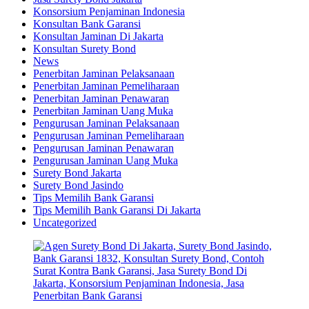
Konsorsium Penjaminan Indonesia
Konsultan Bank Garansi
Konsultan Jaminan Di Jakarta
Konsultan Surety Bond
News
Penerbitan Jaminan Pelaksanaan
Penerbitan Jaminan Pemeliharaan
Penerbitan Jaminan Penawaran
Penerbitan Jaminan Uang Muka
Pengurusan Jaminan Pelaksanaan
Pengurusan Jaminan Pemeliharaan
Pengurusan Jaminan Penawaran
Pengurusan Jaminan Uang Muka
Surety Bond Jakarta
Surety Bond Jasindo
Tips Memilih Bank Garansi
Tips Memilih Bank Garansi Di Jakarta
Uncategorized