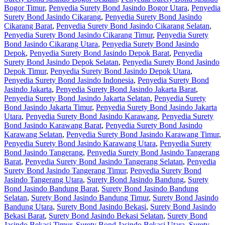
Bogor Timur
,
Penyedia Surety Bond Jasindo Bogor Utara
,
Penyedia
Surety Bond Jasindo Cikarang
,
Penyedia Surety Bond Jasindo
Cikarang Barat
,
Penyedia Surety Bond Jasindo Cikarang Selatan
,
Penyedia Surety Bond Jasindo Cikarang Timur
,
Penyedia Surety
Bond Jasindo Cikarang Utara
,
Penyedia Surety Bond Jasindo
Depok
,
Penyedia Surety Bond Jasindo Depok Barat
,
Penyedia
Surety Bond Jasindo Depok Selatan
,
Penyedia Surety Bond Jasindo
Depok Timur
,
Penyedia Surety Bond Jasindo Depok Utara
,
Penyedia Surety Bond Jasindo Indonesia
,
Penyedia Surety Bond
Jasindo Jakarta
,
Penyedia Surety Bond Jasindo Jakarta Barat
,
Penyedia Surety Bond Jasindo Jakarta Selatan
,
Penyedia Surety
Bond Jasindo Jakarta Timur
,
Penyedia Surety Bond Jasindo Jakarta
Utara
,
Penyedia Surety Bond Jasindo Karawang
,
Penyedia Surety
Bond Jasindo Karawang Barat
,
Penyedia Surety Bond Jasindo
Karawang Selatan
,
Penyedia Surety Bond Jasindo Karawang Timur
,
Penyedia Surety Bond Jasindo Karawang Utara
,
Penyedia Surety
Bond Jasindo Tangerang
,
Penyedia Surety Bond Jasindo Tangerang
Barat
,
Penyedia Surety Bond Jasindo Tangerang Selatan
,
Penyedia
Surety Bond Jasindo Tangerang Timur
,
Penyedia Surety Bond
Jasindo Tangerang Utara
,
Surety Bond Jasindo Bandung
,
Surety
Bond Jasindo Bandung Barat
,
Surety Bond Jasindo Bandung
Selatan
,
Surety Bond Jasindo Bandung Timur
,
Surety Bond Jasindo
Bandung Utara
,
Surety Bond Jasindo Bekasi
,
Surety Bond Jasindo
Bekasi Barat
,
Surety Bond Jasindo Bekasi Selatan
,
Surety Bond
Jasindo Bekasi Timur
,
Surety Bond Jasindo Bekasi Utara
,
Surety