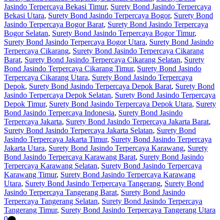
Jasindo Terpercaya Bekasi Timur
,
Surety Bond Jasindo Terpercaya
Bekasi Utara
,
Surety Bond Jasindo Terpercaya Bogor
,
Surety Bond
Jasindo Terpercaya Bogor Barat
,
Surety Bond Jasindo Terpercaya
Bogor Selatan
,
Surety Bond Jasindo Terpercaya Bogor Timur
,
Surety Bond Jasindo Terpercaya Bogor Utara
,
Surety Bond Jasindo
Terpercaya Cikarang
,
Surety Bond Jasindo Terpercaya Cikarang
Barat
,
Surety Bond Jasindo Terpercaya Cikarang Selatan
,
Surety
Bond Jasindo Terpercaya Cikarang Timur
,
Surety Bond Jasindo
Terpercaya Cikarang Utara
,
Surety Bond Jasindo Terpercaya
Depok
,
Surety Bond Jasindo Terpercaya Depok Barat
,
Surety Bond
Jasindo Terpercaya Depok Selatan
,
Surety Bond Jasindo Terpercaya
Depok Timur
,
Surety Bond Jasindo Terpercaya Depok Utara
,
Surety
Bond Jasindo Terpercaya Indonesia
,
Surety Bond Jasindo
Terpercaya Jakarta
,
Surety Bond Jasindo Terpercaya Jakarta Barat
,
Surety Bond Jasindo Terpercaya Jakarta Selatan
,
Surety Bond
Jasindo Terpercaya Jakarta Timur
,
Surety Bond Jasindo Terpercaya
Jakarta Utara
,
Surety Bond Jasindo Terpercaya Karawang
,
Surety
Bond Jasindo Terpercaya Karawang Barat
,
Surety Bond Jasindo
Terpercaya Karawang Selatan
,
Surety Bond Jasindo Terpercaya
Karawang Timur
,
Surety Bond Jasindo Terpercaya Karawang
Utara
,
Surety Bond Jasindo Terpercaya Tangerang
,
Surety Bond
Jasindo Terpercaya Tangerang Barat
,
Surety Bond Jasindo
Terpercaya Tangerang Selatan
,
Surety Bond Jasindo Terpercaya
Tangerang Timur
,
Surety Bond Jasindo Terpercaya Tangerang Utara
0