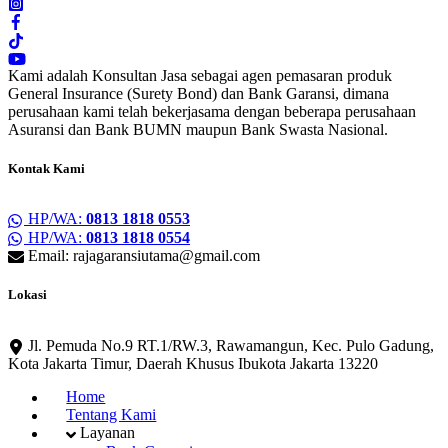
Kami adalah Konsultan Jasa sebagai agen pemasaran produk
General Insurance (Surety Bond) dan Bank Garansi, dimana
perusahaan kami telah bekerjasama dengan beberapa perusahaan
Asuransi dan Bank BUMN maupun Bank Swasta Nasional.
Kontak Kami
HP/WA:
0813 1818 0553
HP/WA:
0813 1818 0554
Email: rajagaransiutama@gmail.com
Lokasi
Jl. Pemuda No.9 RT.1/RW.3, Rawamangun, Kec. Pulo Gadung,
Kota Jakarta Timur, Daerah Khusus Ibukota Jakarta 13220
Home
Tentang Kami
Layanan