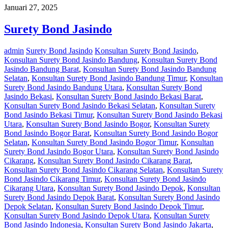
Januari 27, 2025
Surety Bond Jasindo
admin
Surety Bond Jasindo
Konsultan Surety Bond Jasindo
,
Konsultan Surety Bond Jasindo Bandung
,
Konsultan Surety Bond
Jasindo Bandung Barat
,
Konsultan Surety Bond Jasindo Bandung
Selatan
,
Konsultan Surety Bond Jasindo Bandung Timur
,
Konsultan
Surety Bond Jasindo Bandung Utara
,
Konsultan Surety Bond
Jasindo Bekasi
,
Konsultan Surety Bond Jasindo Bekasi Barat
,
Konsultan Surety Bond Jasindo Bekasi Selatan
,
Konsultan Surety
Bond Jasindo Bekasi Timur
,
Konsultan Surety Bond Jasindo Bekasi
Utara
,
Konsultan Surety Bond Jasindo Bogor
,
Konsultan Surety
Bond Jasindo Bogor Barat
,
Konsultan Surety Bond Jasindo Bogor
Selatan
,
Konsultan Surety Bond Jasindo Bogor Timur
,
Konsultan
Surety Bond Jasindo Bogor Utara
,
Konsultan Surety Bond Jasindo
Cikarang
,
Konsultan Surety Bond Jasindo Cikarang Barat
,
Konsultan Surety Bond Jasindo Cikarang Selatan
,
Konsultan Surety
Bond Jasindo Cikarang Timur
,
Konsultan Surety Bond Jasindo
Cikarang Utara
,
Konsultan Surety Bond Jasindo Depok
,
Konsultan
Surety Bond Jasindo Depok Barat
,
Konsultan Surety Bond Jasindo
Depok Selatan
,
Konsultan Surety Bond Jasindo Depok Timur
,
Konsultan Surety Bond Jasindo Depok Utara
,
Konsultan Surety
Bond Jasindo Indonesia
,
Konsultan Surety Bond Jasindo Jakarta
,