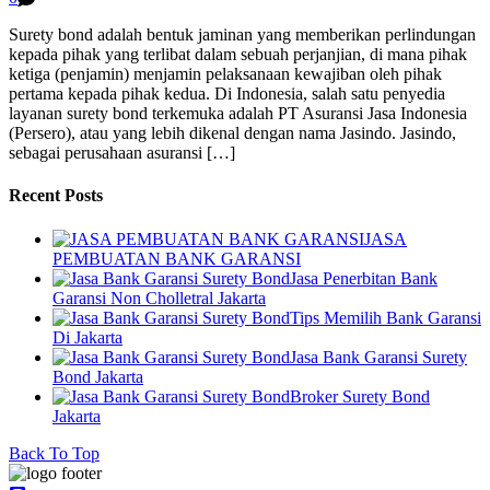
Surety bond adalah bentuk jaminan yang memberikan perlindungan
kepada pihak yang terlibat dalam sebuah perjanjian, di mana pihak
ketiga (penjamin) menjamin pelaksanaan kewajiban oleh pihak
pertama kepada pihak kedua. Di Indonesia, salah satu penyedia
layanan surety bond terkemuka adalah PT Asuransi Jasa Indonesia
(Persero), atau yang lebih dikenal dengan nama Jasindo. Jasindo,
sebagai perusahaan asuransi […]
Recent Posts
JASA
PEMBUATAN BANK GARANSI
Jasa Penerbitan Bank
Garansi Non Cholletral Jakarta
Tips Memilih Bank Garansi
Di Jakarta
Jasa Bank Garansi Surety
Bond Jakarta
Broker Surety Bond
Jakarta
Back To Top