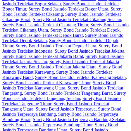
Jasindo Terdekat Bogor Selatan
,
Surety Bond Jasindo Terdekat
Bogor Timur
,
Surety Bond Jasindo Terdekat Bogor Utara
,
Surety
Bond Jasindo Terdekat Cikarang
,
Surety Bond Jasindo Terdekat
Cikarang Barat
,
Surety Bond Jasindo Terdekat Cikarang Selatan
,
Surety Bond Jasindo Terdekat Cikarang Timur
,
Surety Bond Jasindo
Terdekat Cikarang Utara
,
Surety Bond Jasindo Terdekat Depok
,
Surety Bond Jasindo Terdekat Depok Barat
,
Surety Bond Jasindo
Terdekat Depok Selatan
,
Surety Bond Jasindo Terdekat Depok
Timur
,
Surety Bond Jasindo Terdekat Depok Utara
,
Surety Bond
Jasindo Terdekat Indonesia
,
Surety Bond Jasindo Terdekat Jakarta
,
Surety Bond Jasindo Terdekat Jakarta Barat
,
Surety Bond Jasindo
Terdekat Jakarta Selatan
,
Surety Bond Jasindo Terdekat Jakarta
Timur
,
Surety Bond Jasindo Terdekat Jakarta Utara
,
Surety Bond
Jasindo Terdekat Karawang
,
Surety Bond Jasindo Terdekat
Karawang Barat
,
Surety Bond Jasindo Terdekat Karawang Selatan
,
Surety Bond Jasindo Terdekat Karawang Timur
,
Surety Bond
Jasindo Terdekat Karawang Utara
,
Surety Bond Jasindo Terdekat
Tangerang
,
Surety Bond Jasindo Terdekat Tangerang Barat
,
Surety
Bond Jasindo Terdekat Tangerang Selatan
,
Surety Bond Jasindo
Terdekat Tangerang Timur
,
Surety Bond Jasindo Terdekat
Tangerang Utara
,
Surety Bond Jasindo Terpercaya
,
Surety Bond
Jasindo Terpercaya Bandung
,
Surety Bond Jasindo Terpercaya
Bandung Barat
,
Surety Bond Jasindo Terpercaya Bandung Selatan
,
Surety Bond Jasindo Terpercaya Bandung Timur
,
Surety Bond
Jasindo Terpercaya Bandung Utara
,
Surety Bond Jasindo