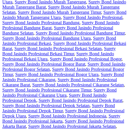
Utara
,
Surety Bond Jasindo Murah Tangerang
,
Surety Bond Jasindo
Murah Tangerang Barat
,
Surety Bond Jasindo Murah Tangerang
Selatan
,
Surety Bond Jasindo Murah Tangerang Timur
,
Surety Bond
Jasindo Murah Tangerang Utara
,
Surety Bond Jasindo Profesional
,
Surety Bond Jasindo Profesional Bandung
,
Surety Bond Jasindo
Profesional Bandung Barat
,
Surety Bond Jasindo Profesional
Bandung Selatan
,
Surety Bond Jasindo Profesional Bandung Timur
,
Surety Bond Jasindo Profesional Bandung Utara
,
Surety Bond
Jasindo Profesional Bekasi
,
Surety Bond Jasindo Profesional Bekasi
Barat
,
Surety Bond Jasindo Profesional Bekasi Selatan
,
Surety
Bond Jasindo Profesional Bekasi Timur
,
Surety Bond Jasindo
Profesional Bekasi Utara
,
Surety Bond Jasindo Profesional Bogor
,
Surety Bond Jasindo Profesional Bogor Barat
,
Surety Bond Jasindo
Profesional Bogor Selatan
,
Surety Bond Jasindo Profesional Bogor
Timur
,
Surety Bond Jasindo Profesional Bogor Utara
,
Surety Bond
Jasindo Profesional Cikarang
,
Surety Bond Jasindo Profesional
Cikarang Barat
,
Surety Bond Jasindo Profesional Cikarang Selatan
,
Surety Bond Jasindo Profesional Cikarang Timur
,
Surety Bond
Jasindo Profesional Cikarang Utara
,
Surety Bond Jasindo
Profesional Depok
,
Surety Bond Jasindo Profesional Depok Barat
,
Surety Bond Jasindo Profesional Depok Selatan
,
Surety Bond
Jasindo Profesional Depok Timur
,
Surety Bond Jasindo Profesional
Depok Utara
,
Surety Bond Jasindo Profesional Indonesia
,
Surety
Bond Jasindo Profesional Jakarta
,
Surety Bond Jasindo Profesional
Jakarta Barat
,
Surety Bond Jasindo Profesional Jakarta Selatan
,