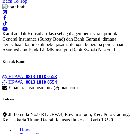
Back To Top
Kami adalah Konsultan Jasa sebagai agen pemasaran produk
General Insurance (Surety Bond) dan Bank Garansi, dimana
perusahaan kami telah bekerjasama dengan beberapa perusahaan
Asuransi dan Bank BUMN maupun Bank Swasta Nasional.
Kontak Kami
HP/WA:
0813 1818 0553
HP/WA:
0813 1818 0554
Email: rajagaransiutama@gmail.com
Lokasi
Jl. Pemuda No.9 RT.1/RW.3, Rawamangun, Kec. Pulo Gadung,
Kota Jakarta Timur, Daerah Khusus Ibukota Jakarta 13220
Home