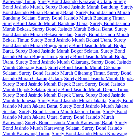
Karawang Timur
,
Surety Bond Jasindo Karawang Utara
,
Surety
Bond Jasindo Murah
,
Surety Bond Jasindo Murah Bandung
,
Surety
Bond Jasindo Murah Bandung Barat
,
Surety Bond Jasindo Murah
Bandung Selatan
,
Surety Bond Jasindo Murah Bandung Timur
,
Surety Bond Jasindo Murah Bandung Utara
,
Surety Bond Jasindo
Murah Bekasi
,
Surety Bond Jasindo Murah Bekasi Barat
,
Surety
Bond Jasindo Murah Bekasi Selatan
,
Surety Bond Jasindo Murah
Bekasi Timur
,
Surety Bond Jasindo Murah Bekasi Utara
,
Surety
Bond Jasindo Murah Bogor
,
Surety Bond Jasindo Murah Bogor
Barat
,
Surety Bond Jasindo Murah Bogor Selatan
,
Surety Bond
Jasindo Murah Bogor Timur
,
Surety Bond Jasindo Murah Bogor
Utara
,
Surety Bond Jasindo Murah Cikarang
,
Surety Bond Jasindo
Murah Cikarang Barat
,
Surety Bond Jasindo Murah Cikarang
Selatan
,
Surety Bond Jasindo Murah Cikarang Timur
,
Surety Bond
Jasindo Murah Cikarang Utara
,
Surety Bond Jasindo Murah Depok
,
Surety Bond Jasindo Murah Depok Barat
,
Surety Bond Jasindo
Murah Depok Selatan
,
Surety Bond Jasindo Murah Depok Timur
,
Surety Bond Jasindo Murah Depok Utara
,
Surety Bond Jasindo
Murah Indonesia
,
Surety Bond Jasindo Murah Jakarta
,
Surety Bond
Jasindo Murah Jakarta Barat
,
Surety Bond Jasindo Murah Jakarta
Selatan
,
Surety Bond Jasindo Murah Jakarta Timur
,
Surety Bond
Jasindo Murah Jakarta Utara
,
Surety Bond Jasindo Murah
Karawang
,
Surety Bond Jasindo Murah Karawang Barat
,
Surety
Bond Jasindo Murah Karawang Selatan
,
Surety Bond Jasindo
Murah Karawang Timur
,
Surety Bond Jasindo Murah Karawang