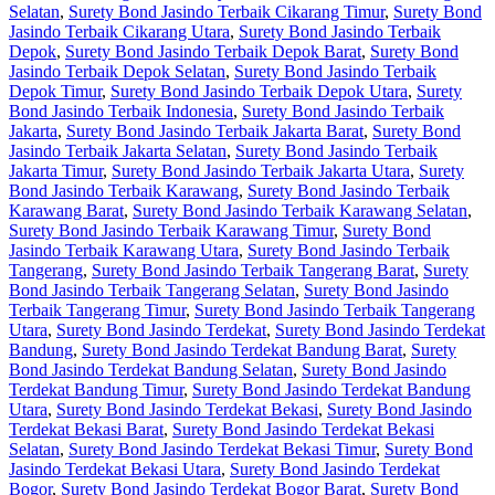
Selatan
,
Surety Bond Jasindo Terbaik Cikarang Timur
,
Surety Bond
Jasindo Terbaik Cikarang Utara
,
Surety Bond Jasindo Terbaik
Depok
,
Surety Bond Jasindo Terbaik Depok Barat
,
Surety Bond
Jasindo Terbaik Depok Selatan
,
Surety Bond Jasindo Terbaik
Depok Timur
,
Surety Bond Jasindo Terbaik Depok Utara
,
Surety
Bond Jasindo Terbaik Indonesia
,
Surety Bond Jasindo Terbaik
Jakarta
,
Surety Bond Jasindo Terbaik Jakarta Barat
,
Surety Bond
Jasindo Terbaik Jakarta Selatan
,
Surety Bond Jasindo Terbaik
Jakarta Timur
,
Surety Bond Jasindo Terbaik Jakarta Utara
,
Surety
Bond Jasindo Terbaik Karawang
,
Surety Bond Jasindo Terbaik
Karawang Barat
,
Surety Bond Jasindo Terbaik Karawang Selatan
,
Surety Bond Jasindo Terbaik Karawang Timur
,
Surety Bond
Jasindo Terbaik Karawang Utara
,
Surety Bond Jasindo Terbaik
Tangerang
,
Surety Bond Jasindo Terbaik Tangerang Barat
,
Surety
Bond Jasindo Terbaik Tangerang Selatan
,
Surety Bond Jasindo
Terbaik Tangerang Timur
,
Surety Bond Jasindo Terbaik Tangerang
Utara
,
Surety Bond Jasindo Terdekat
,
Surety Bond Jasindo Terdekat
Bandung
,
Surety Bond Jasindo Terdekat Bandung Barat
,
Surety
Bond Jasindo Terdekat Bandung Selatan
,
Surety Bond Jasindo
Terdekat Bandung Timur
,
Surety Bond Jasindo Terdekat Bandung
Utara
,
Surety Bond Jasindo Terdekat Bekasi
,
Surety Bond Jasindo
Terdekat Bekasi Barat
,
Surety Bond Jasindo Terdekat Bekasi
Selatan
,
Surety Bond Jasindo Terdekat Bekasi Timur
,
Surety Bond
Jasindo Terdekat Bekasi Utara
,
Surety Bond Jasindo Terdekat
Bogor
,
Surety Bond Jasindo Terdekat Bogor Barat
,
Surety Bond