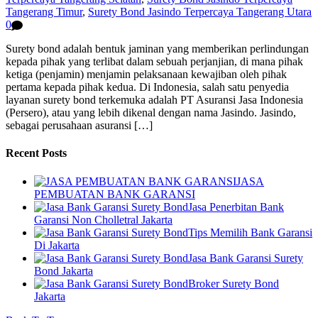
Tangerang Timur
,
Surety Bond Jasindo Terpercaya Tangerang Utara
0
Surety bond adalah bentuk jaminan yang memberikan perlindungan
kepada pihak yang terlibat dalam sebuah perjanjian, di mana pihak
ketiga (penjamin) menjamin pelaksanaan kewajiban oleh pihak
pertama kepada pihak kedua. Di Indonesia, salah satu penyedia
layanan surety bond terkemuka adalah PT Asuransi Jasa Indonesia
(Persero), atau yang lebih dikenal dengan nama Jasindo. Jasindo,
sebagai perusahaan asuransi […]
Recent Posts
JASA
PEMBUATAN BANK GARANSI
Jasa Penerbitan Bank
Garansi Non Cholletral Jakarta
Tips Memilih Bank Garansi
Di Jakarta
Jasa Bank Garansi Surety
Bond Jakarta
Broker Surety Bond
Jakarta