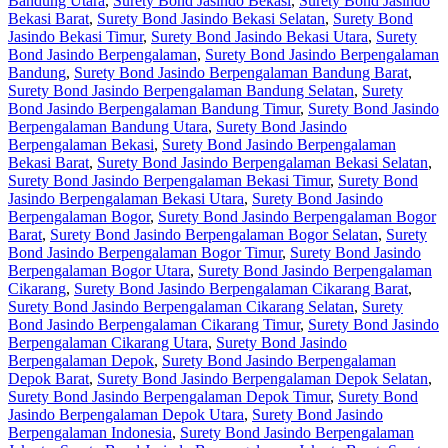
Bandung Utara
,
Surety Bond Jasindo Bekasi
,
Surety Bond Jasindo
Bekasi Barat
,
Surety Bond Jasindo Bekasi Selatan
,
Surety Bond
Jasindo Bekasi Timur
,
Surety Bond Jasindo Bekasi Utara
,
Surety
Bond Jasindo Berpengalaman
,
Surety Bond Jasindo Berpengalaman
Bandung
,
Surety Bond Jasindo Berpengalaman Bandung Barat
,
Surety Bond Jasindo Berpengalaman Bandung Selatan
,
Surety
Bond Jasindo Berpengalaman Bandung Timur
,
Surety Bond Jasindo
Berpengalaman Bandung Utara
,
Surety Bond Jasindo
Berpengalaman Bekasi
,
Surety Bond Jasindo Berpengalaman
Bekasi Barat
,
Surety Bond Jasindo Berpengalaman Bekasi Selatan
,
Surety Bond Jasindo Berpengalaman Bekasi Timur
,
Surety Bond
Jasindo Berpengalaman Bekasi Utara
,
Surety Bond Jasindo
Berpengalaman Bogor
,
Surety Bond Jasindo Berpengalaman Bogor
Barat
,
Surety Bond Jasindo Berpengalaman Bogor Selatan
,
Surety
Bond Jasindo Berpengalaman Bogor Timur
,
Surety Bond Jasindo
Berpengalaman Bogor Utara
,
Surety Bond Jasindo Berpengalaman
Cikarang
,
Surety Bond Jasindo Berpengalaman Cikarang Barat
,
Surety Bond Jasindo Berpengalaman Cikarang Selatan
,
Surety
Bond Jasindo Berpengalaman Cikarang Timur
,
Surety Bond Jasindo
Berpengalaman Cikarang Utara
,
Surety Bond Jasindo
Berpengalaman Depok
,
Surety Bond Jasindo Berpengalaman
Depok Barat
,
Surety Bond Jasindo Berpengalaman Depok Selatan
,
Surety Bond Jasindo Berpengalaman Depok Timur
,
Surety Bond
Jasindo Berpengalaman Depok Utara
,
Surety Bond Jasindo
Berpengalaman Indonesia
,
Surety Bond Jasindo Berpengalaman