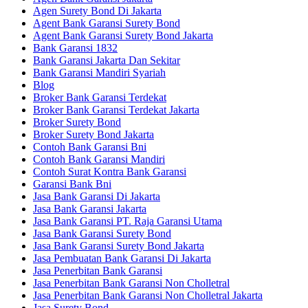
Agen Surety Bond Di Jakarta
Agent Bank Garansi Surety Bond
Agent Bank Garansi Surety Bond Jakarta
Bank Garansi 1832
Bank Garansi Jakarta Dan Sekitar
Bank Garansi Mandiri Syariah
Blog
Broker Bank Garansi Terdekat
Broker Bank Garansi Terdekat Jakarta
Broker Surety Bond
Broker Surety Bond Jakarta
Contoh Bank Garansi Bni
Contoh Bank Garansi Mandiri
Contoh Surat Kontra Bank Garansi
Garansi Bank Bni
Jasa Bank Garansi Di Jakarta
Jasa Bank Garansi Jakarta
Jasa Bank Garansi PT. Raja Garansi Utama
Jasa Bank Garansi Surety Bond
Jasa Bank Garansi Surety Bond Jakarta
Jasa Pembuatan Bank Garansi Di Jakarta
Jasa Penerbitan Bank Garansi
Jasa Penerbitan Bank Garansi Non Cholletral
Jasa Penerbitan Bank Garansi Non Cholletral Jakarta
Jasa Surety Bond