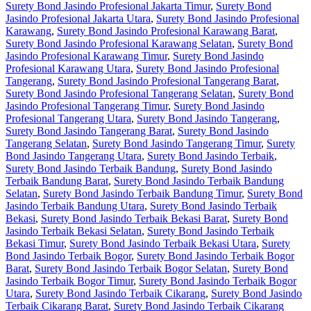
Surety Bond Jasindo Profesional Jakarta Timur
,
Surety Bond
Jasindo Profesional Jakarta Utara
,
Surety Bond Jasindo Profesional
Karawang
,
Surety Bond Jasindo Profesional Karawang Barat
,
Surety Bond Jasindo Profesional Karawang Selatan
,
Surety Bond
Jasindo Profesional Karawang Timur
,
Surety Bond Jasindo
Profesional Karawang Utara
,
Surety Bond Jasindo Profesional
Tangerang
,
Surety Bond Jasindo Profesional Tangerang Barat
,
Surety Bond Jasindo Profesional Tangerang Selatan
,
Surety Bond
Jasindo Profesional Tangerang Timur
,
Surety Bond Jasindo
Profesional Tangerang Utara
,
Surety Bond Jasindo Tangerang
,
Surety Bond Jasindo Tangerang Barat
,
Surety Bond Jasindo
Tangerang Selatan
,
Surety Bond Jasindo Tangerang Timur
,
Surety
Bond Jasindo Tangerang Utara
,
Surety Bond Jasindo Terbaik
,
Surety Bond Jasindo Terbaik Bandung
,
Surety Bond Jasindo
Terbaik Bandung Barat
,
Surety Bond Jasindo Terbaik Bandung
Selatan
,
Surety Bond Jasindo Terbaik Bandung Timur
,
Surety Bond
Jasindo Terbaik Bandung Utara
,
Surety Bond Jasindo Terbaik
Bekasi
,
Surety Bond Jasindo Terbaik Bekasi Barat
,
Surety Bond
Jasindo Terbaik Bekasi Selatan
,
Surety Bond Jasindo Terbaik
Bekasi Timur
,
Surety Bond Jasindo Terbaik Bekasi Utara
,
Surety
Bond Jasindo Terbaik Bogor
,
Surety Bond Jasindo Terbaik Bogor
Barat
,
Surety Bond Jasindo Terbaik Bogor Selatan
,
Surety Bond
Jasindo Terbaik Bogor Timur
,
Surety Bond Jasindo Terbaik Bogor
Utara
,
Surety Bond Jasindo Terbaik Cikarang
,
Surety Bond Jasindo
Terbaik Cikarang Barat
,
Surety Bond Jasindo Terbaik Cikarang