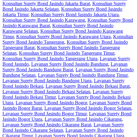
Konsultan Surety Bond Jasindo Jakarta Barat
,
Konsultan Surety
Bond Jasindo Jakarta Selatan
,
Konsultan Surety Bond Jasindo
Jakarta Timur
,
Konsultan Surety Bond Jasindo Jakarta Utara
,
Konsultan Surety Bond Jasindo Karawang
,
Konsultan Surety Bond
Jasindo Karawang Barat
,
Konsultan Surety Bond Jasindo
Karawang Selatan
,
Konsultan Surety Bond Jasindo Karawang
Timur
,
Konsultan Surety Bond Jasindo Karawang Utara
,
Konsultan
Surety Bond Jasindo Tangerang
,
Konsultan Surety Bond Jasindo
Tangerang Barat
,
Konsultan Surety Bond Jasindo Tangerang
Selatan
,
Konsultan Surety Bond Jasindo Tangerang Timur
,
Konsultan Surety Bond Jasindo Tangerang Utara
,
Layanan Surety
Bond Jasindo
,
Layanan Surety Bond Jasindo Bandung
,
Layanan
Surety Bond Jasindo Bandung Barat
,
Layanan Surety Bond Jasindo
Bandung Selatan
,
Layanan Surety Bond Jasindo Bandung Timur
,
Layanan Surety Bond Jasindo Bandung Utara
,
Layanan Surety
Bond Jasindo Bekasi
,
Layanan Surety Bond Jasindo Bekasi Barat
,
Layanan Surety Bond Jasindo Bekasi Selatan
,
Layanan Surety
Bond Jasindo Bekasi Timur
,
Layanan Surety Bond Jasindo Bekasi
Utara
,
Layanan Surety Bond Jasindo Bogor
,
Layanan Surety Bond
Jasindo Bogor Barat
,
Layanan Surety Bond Jasindo Bogor Selatan
,
Layanan Surety Bond Jasindo Bogor Timur
,
Layanan Surety Bond
Jasindo Bogor Utara
,
Layanan Surety Bond Jasindo Cikarang
,
Layanan Surety Bond Jasindo Cikarang Barat
,
Layanan Surety
Bond Jasindo Cikarang Selatan
,
Layanan Surety Bond Jasindo
Cikarang Timur
,
Layanan Surety Bond Jasindo Cikarang Utara
,