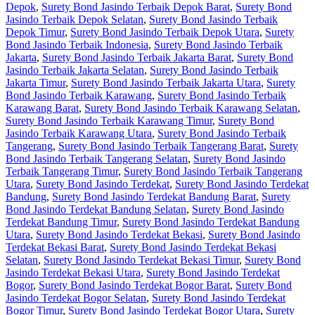
Depok
,
Surety Bond Jasindo Terbaik Depok Barat
,
Surety Bond
Jasindo Terbaik Depok Selatan
,
Surety Bond Jasindo Terbaik
Depok Timur
,
Surety Bond Jasindo Terbaik Depok Utara
,
Surety
Bond Jasindo Terbaik Indonesia
,
Surety Bond Jasindo Terbaik
Jakarta
,
Surety Bond Jasindo Terbaik Jakarta Barat
,
Surety Bond
Jasindo Terbaik Jakarta Selatan
,
Surety Bond Jasindo Terbaik
Jakarta Timur
,
Surety Bond Jasindo Terbaik Jakarta Utara
,
Surety
Bond Jasindo Terbaik Karawang
,
Surety Bond Jasindo Terbaik
Karawang Barat
,
Surety Bond Jasindo Terbaik Karawang Selatan
,
Surety Bond Jasindo Terbaik Karawang Timur
,
Surety Bond
Jasindo Terbaik Karawang Utara
,
Surety Bond Jasindo Terbaik
Tangerang
,
Surety Bond Jasindo Terbaik Tangerang Barat
,
Surety
Bond Jasindo Terbaik Tangerang Selatan
,
Surety Bond Jasindo
Terbaik Tangerang Timur
,
Surety Bond Jasindo Terbaik Tangerang
Utara
,
Surety Bond Jasindo Terdekat
,
Surety Bond Jasindo Terdekat
Bandung
,
Surety Bond Jasindo Terdekat Bandung Barat
,
Surety
Bond Jasindo Terdekat Bandung Selatan
,
Surety Bond Jasindo
Terdekat Bandung Timur
,
Surety Bond Jasindo Terdekat Bandung
Utara
,
Surety Bond Jasindo Terdekat Bekasi
,
Surety Bond Jasindo
Terdekat Bekasi Barat
,
Surety Bond Jasindo Terdekat Bekasi
Selatan
,
Surety Bond Jasindo Terdekat Bekasi Timur
,
Surety Bond
Jasindo Terdekat Bekasi Utara
,
Surety Bond Jasindo Terdekat
Bogor
,
Surety Bond Jasindo Terdekat Bogor Barat
,
Surety Bond
Jasindo Terdekat Bogor Selatan
,
Surety Bond Jasindo Terdekat
Bogor Timur
,
Surety Bond Jasindo Terdekat Bogor Utara
,
Surety