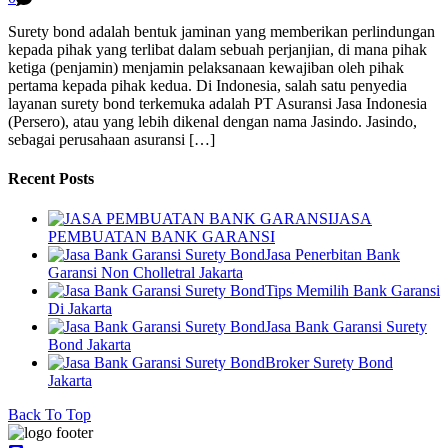
Surety bond adalah bentuk jaminan yang memberikan perlindungan
kepada pihak yang terlibat dalam sebuah perjanjian, di mana pihak
ketiga (penjamin) menjamin pelaksanaan kewajiban oleh pihak
pertama kepada pihak kedua. Di Indonesia, salah satu penyedia
layanan surety bond terkemuka adalah PT Asuransi Jasa Indonesia
(Persero), atau yang lebih dikenal dengan nama Jasindo. Jasindo,
sebagai perusahaan asuransi […]
Recent Posts
JASA
PEMBUATAN BANK GARANSI
Jasa Penerbitan Bank
Garansi Non Cholletral Jakarta
Tips Memilih Bank Garansi
Di Jakarta
Jasa Bank Garansi Surety
Bond Jakarta
Broker Surety Bond
Jakarta
Back To Top