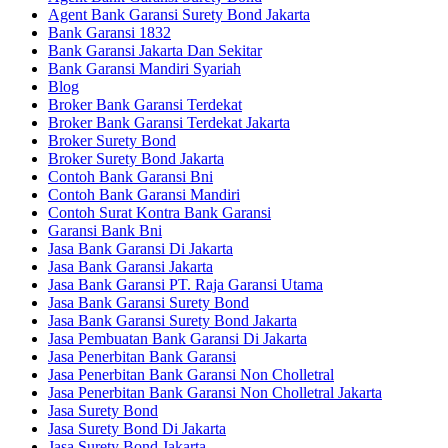
Agent Bank Garansi Surety Bond Jakarta
Bank Garansi 1832
Bank Garansi Jakarta Dan Sekitar
Bank Garansi Mandiri Syariah
Blog
Broker Bank Garansi Terdekat
Broker Bank Garansi Terdekat Jakarta
Broker Surety Bond
Broker Surety Bond Jakarta
Contoh Bank Garansi Bni
Contoh Bank Garansi Mandiri
Contoh Surat Kontra Bank Garansi
Garansi Bank Bni
Jasa Bank Garansi Di Jakarta
Jasa Bank Garansi Jakarta
Jasa Bank Garansi PT. Raja Garansi Utama
Jasa Bank Garansi Surety Bond
Jasa Bank Garansi Surety Bond Jakarta
Jasa Pembuatan Bank Garansi Di Jakarta
Jasa Penerbitan Bank Garansi
Jasa Penerbitan Bank Garansi Non Cholletral
Jasa Penerbitan Bank Garansi Non Cholletral Jakarta
Jasa Surety Bond
Jasa Surety Bond Di Jakarta
Jasa Surety Bond Jakarta