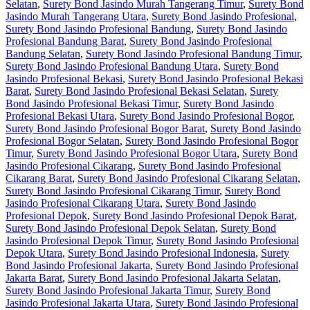
Selatan
,
Surety Bond Jasindo Murah Tangerang Timur
,
Surety Bond
Jasindo Murah Tangerang Utara
,
Surety Bond Jasindo Profesional
,
Surety Bond Jasindo Profesional Bandung
,
Surety Bond Jasindo
Profesional Bandung Barat
,
Surety Bond Jasindo Profesional
Bandung Selatan
,
Surety Bond Jasindo Profesional Bandung Timur
,
Surety Bond Jasindo Profesional Bandung Utara
,
Surety Bond
Jasindo Profesional Bekasi
,
Surety Bond Jasindo Profesional Bekasi
Barat
,
Surety Bond Jasindo Profesional Bekasi Selatan
,
Surety
Bond Jasindo Profesional Bekasi Timur
,
Surety Bond Jasindo
Profesional Bekasi Utara
,
Surety Bond Jasindo Profesional Bogor
,
Surety Bond Jasindo Profesional Bogor Barat
,
Surety Bond Jasindo
Profesional Bogor Selatan
,
Surety Bond Jasindo Profesional Bogor
Timur
,
Surety Bond Jasindo Profesional Bogor Utara
,
Surety Bond
Jasindo Profesional Cikarang
,
Surety Bond Jasindo Profesional
Cikarang Barat
,
Surety Bond Jasindo Profesional Cikarang Selatan
,
Surety Bond Jasindo Profesional Cikarang Timur
,
Surety Bond
Jasindo Profesional Cikarang Utara
,
Surety Bond Jasindo
Profesional Depok
,
Surety Bond Jasindo Profesional Depok Barat
,
Surety Bond Jasindo Profesional Depok Selatan
,
Surety Bond
Jasindo Profesional Depok Timur
,
Surety Bond Jasindo Profesional
Depok Utara
,
Surety Bond Jasindo Profesional Indonesia
,
Surety
Bond Jasindo Profesional Jakarta
,
Surety Bond Jasindo Profesional
Jakarta Barat
,
Surety Bond Jasindo Profesional Jakarta Selatan
,
Surety Bond Jasindo Profesional Jakarta Timur
,
Surety Bond
Jasindo Profesional Jakarta Utara
,
Surety Bond Jasindo Profesional