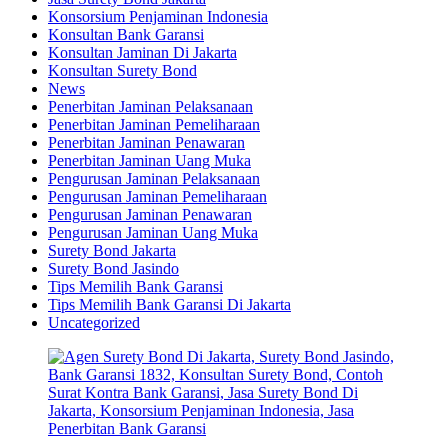
Konsorsium Penjaminan Indonesia
Konsultan Bank Garansi
Konsultan Jaminan Di Jakarta
Konsultan Surety Bond
News
Penerbitan Jaminan Pelaksanaan
Penerbitan Jaminan Pemeliharaan
Penerbitan Jaminan Penawaran
Penerbitan Jaminan Uang Muka
Pengurusan Jaminan Pelaksanaan
Pengurusan Jaminan Pemeliharaan
Pengurusan Jaminan Penawaran
Pengurusan Jaminan Uang Muka
Surety Bond Jakarta
Surety Bond Jasindo
Tips Memilih Bank Garansi
Tips Memilih Bank Garansi Di Jakarta
Uncategorized