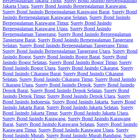
Berpengalaman Jakarta Timur
,
Surety Bond Jasindo Berpengalaman
Jakarta Utara
,
Surety Bond Jasindo Berpengalaman Karawang
,
Surety Bond Jasindo Berpengalaman Karawang Barat
,
Surety Bond
Jasindo Berpengalaman Karawang Selatan
,
Surety Bond Jasindo
Berpengalaman Karawang Timur
,
Surety Bond Jasindo
Berpengalaman Karawang Utara
,
Surety Bond Jasindo
Berpengalaman Tangerang
,
Surety Bond Jasindo Berpengalaman
Tangerang Barat
,
Surety Bond Jasindo Berpengalaman Tangerang
Selatan
,
Surety Bond Jasindo Berpengalaman Tangerang Timur
,
Surety Bond Jasindo Berpengalaman Tangerang Utara
,
Surety Bond
Jasindo Bogor
,
Surety Bond Jasindo Bogor Barat
,
Surety Bond
Jasindo Bogor Selatan
,
Surety Bond Jasindo Bogor Timur
,
Surety
Bond Jasindo Bogor Utara
,
Surety Bond Jasindo Cikarang
,
Surety
Bond Jasindo Cikarang Barat
,
Surety Bond Jasindo Cikarang
Selatan
,
Surety Bond Jasindo Cikarang Timur
,
Surety Bond Jasindo
Cikarang Utara
,
Surety Bond Jasindo Depok
,
Surety Bond Jasindo
Depok Barat
,
Surety Bond Jasindo Depok Selatan
,
Surety Bond
Jasindo Depok Timur
,
Surety Bond Jasindo Depok Utara
,
Surety
Bond Jasindo Indonesia
,
Surety Bond Jasindo Jakarta
,
Surety Bond
Jasindo Jakarta Barat
,
Surety Bond Jasindo Jakarta Selatan
,
Surety
Bond Jasindo Jakarta Timur
,
Surety Bond Jasindo Jakarta Utara
,
Surety Bond Jasindo Karawang
,
Surety Bond Jasindo Karawang
Barat
,
Surety Bond Jasindo Karawang Selatan
,
Surety Bond Jasindo
Karawang Timur
,
Surety Bond Jasindo Karawang Utara
,
Surety
Bond Jasindo Murah
,
Surety Bond Jasindo Murah Bandung
,
Surety