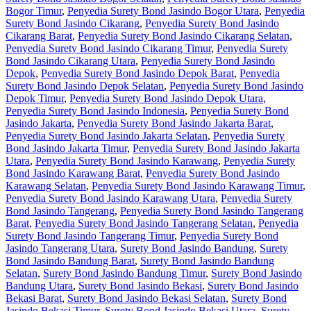
Bogor Timur
,
Penyedia Surety Bond Jasindo Bogor Utara
,
Penyedia
Surety Bond Jasindo Cikarang
,
Penyedia Surety Bond Jasindo
Cikarang Barat
,
Penyedia Surety Bond Jasindo Cikarang Selatan
,
Penyedia Surety Bond Jasindo Cikarang Timur
,
Penyedia Surety
Bond Jasindo Cikarang Utara
,
Penyedia Surety Bond Jasindo
Depok
,
Penyedia Surety Bond Jasindo Depok Barat
,
Penyedia
Surety Bond Jasindo Depok Selatan
,
Penyedia Surety Bond Jasindo
Depok Timur
,
Penyedia Surety Bond Jasindo Depok Utara
,
Penyedia Surety Bond Jasindo Indonesia
,
Penyedia Surety Bond
Jasindo Jakarta
,
Penyedia Surety Bond Jasindo Jakarta Barat
,
Penyedia Surety Bond Jasindo Jakarta Selatan
,
Penyedia Surety
Bond Jasindo Jakarta Timur
,
Penyedia Surety Bond Jasindo Jakarta
Utara
,
Penyedia Surety Bond Jasindo Karawang
,
Penyedia Surety
Bond Jasindo Karawang Barat
,
Penyedia Surety Bond Jasindo
Karawang Selatan
,
Penyedia Surety Bond Jasindo Karawang Timur
,
Penyedia Surety Bond Jasindo Karawang Utara
,
Penyedia Surety
Bond Jasindo Tangerang
,
Penyedia Surety Bond Jasindo Tangerang
Barat
,
Penyedia Surety Bond Jasindo Tangerang Selatan
,
Penyedia
Surety Bond Jasindo Tangerang Timur
,
Penyedia Surety Bond
Jasindo Tangerang Utara
,
Surety Bond Jasindo Bandung
,
Surety
Bond Jasindo Bandung Barat
,
Surety Bond Jasindo Bandung
Selatan
,
Surety Bond Jasindo Bandung Timur
,
Surety Bond Jasindo
Bandung Utara
,
Surety Bond Jasindo Bekasi
,
Surety Bond Jasindo
Bekasi Barat
,
Surety Bond Jasindo Bekasi Selatan
,
Surety Bond
Jasindo Bekasi Timur
,
Surety Bond Jasindo Bekasi Utara
,
Surety