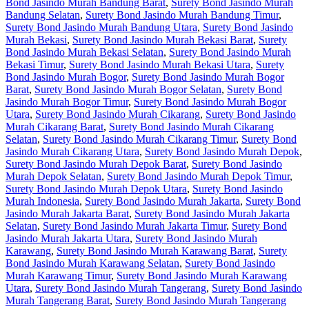
Bond Jasindo Murah Bandung Barat
,
Surety Bond Jasindo Murah
Bandung Selatan
,
Surety Bond Jasindo Murah Bandung Timur
,
Surety Bond Jasindo Murah Bandung Utara
,
Surety Bond Jasindo
Murah Bekasi
,
Surety Bond Jasindo Murah Bekasi Barat
,
Surety
Bond Jasindo Murah Bekasi Selatan
,
Surety Bond Jasindo Murah
Bekasi Timur
,
Surety Bond Jasindo Murah Bekasi Utara
,
Surety
Bond Jasindo Murah Bogor
,
Surety Bond Jasindo Murah Bogor
Barat
,
Surety Bond Jasindo Murah Bogor Selatan
,
Surety Bond
Jasindo Murah Bogor Timur
,
Surety Bond Jasindo Murah Bogor
Utara
,
Surety Bond Jasindo Murah Cikarang
,
Surety Bond Jasindo
Murah Cikarang Barat
,
Surety Bond Jasindo Murah Cikarang
Selatan
,
Surety Bond Jasindo Murah Cikarang Timur
,
Surety Bond
Jasindo Murah Cikarang Utara
,
Surety Bond Jasindo Murah Depok
,
Surety Bond Jasindo Murah Depok Barat
,
Surety Bond Jasindo
Murah Depok Selatan
,
Surety Bond Jasindo Murah Depok Timur
,
Surety Bond Jasindo Murah Depok Utara
,
Surety Bond Jasindo
Murah Indonesia
,
Surety Bond Jasindo Murah Jakarta
,
Surety Bond
Jasindo Murah Jakarta Barat
,
Surety Bond Jasindo Murah Jakarta
Selatan
,
Surety Bond Jasindo Murah Jakarta Timur
,
Surety Bond
Jasindo Murah Jakarta Utara
,
Surety Bond Jasindo Murah
Karawang
,
Surety Bond Jasindo Murah Karawang Barat
,
Surety
Bond Jasindo Murah Karawang Selatan
,
Surety Bond Jasindo
Murah Karawang Timur
,
Surety Bond Jasindo Murah Karawang
Utara
,
Surety Bond Jasindo Murah Tangerang
,
Surety Bond Jasindo
Murah Tangerang Barat
,
Surety Bond Jasindo Murah Tangerang