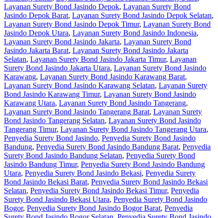
Layanan Surety Bond Jasindo Depok
,
Layanan Surety Bond
Jasindo Depok Barat
,
Layanan Surety Bond Jasindo Depok Selatan
,
Layanan Surety Bond Jasindo Depok Timur
,
Layanan Surety Bond
Jasindo Depok Utara
,
Layanan Surety Bond Jasindo Indonesia
,
Layanan Surety Bond Jasindo Jakarta
,
Layanan Surety Bond
Jasindo Jakarta Barat
,
Layanan Surety Bond Jasindo Jakarta
Selatan
,
Layanan Surety Bond Jasindo Jakarta Timur
,
Layanan
Surety Bond Jasindo Jakarta Utara
,
Layanan Surety Bond Jasindo
Karawang
,
Layanan Surety Bond Jasindo Karawang Barat
,
Layanan Surety Bond Jasindo Karawang Selatan
,
Layanan Surety
Bond Jasindo Karawang Timur
,
Layanan Surety Bond Jasindo
Karawang Utara
,
Layanan Surety Bond Jasindo Tangerang
,
Layanan Surety Bond Jasindo Tangerang Barat
,
Layanan Surety
Bond Jasindo Tangerang Selatan
,
Layanan Surety Bond Jasindo
Tangerang Timur
,
Layanan Surety Bond Jasindo Tangerang Utara
,
Penyedia Surety Bond Jasindo
,
Penyedia Surety Bond Jasindo
Bandung
,
Penyedia Surety Bond Jasindo Bandung Barat
,
Penyedia
Surety Bond Jasindo Bandung Selatan
,
Penyedia Surety Bond
Jasindo Bandung Timur
,
Penyedia Surety Bond Jasindo Bandung
Utara
,
Penyedia Surety Bond Jasindo Bekasi
,
Penyedia Surety
Bond Jasindo Bekasi Barat
,
Penyedia Surety Bond Jasindo Bekasi
Selatan
,
Penyedia Surety Bond Jasindo Bekasi Timur
,
Penyedia
Surety Bond Jasindo Bekasi Utara
,
Penyedia Surety Bond Jasindo
Bogor
,
Penyedia Surety Bond Jasindo Bogor Barat
,
Penyedia
Surety Bond Jasindo Bogor Selatan
,
Penyedia Surety Bond Jasindo