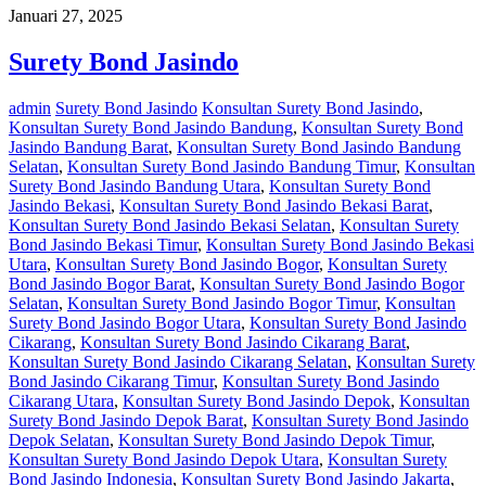
Januari 27, 2025
Surety Bond Jasindo
admin
Surety Bond Jasindo
Konsultan Surety Bond Jasindo
,
Konsultan Surety Bond Jasindo Bandung
,
Konsultan Surety Bond
Jasindo Bandung Barat
,
Konsultan Surety Bond Jasindo Bandung
Selatan
,
Konsultan Surety Bond Jasindo Bandung Timur
,
Konsultan
Surety Bond Jasindo Bandung Utara
,
Konsultan Surety Bond
Jasindo Bekasi
,
Konsultan Surety Bond Jasindo Bekasi Barat
,
Konsultan Surety Bond Jasindo Bekasi Selatan
,
Konsultan Surety
Bond Jasindo Bekasi Timur
,
Konsultan Surety Bond Jasindo Bekasi
Utara
,
Konsultan Surety Bond Jasindo Bogor
,
Konsultan Surety
Bond Jasindo Bogor Barat
,
Konsultan Surety Bond Jasindo Bogor
Selatan
,
Konsultan Surety Bond Jasindo Bogor Timur
,
Konsultan
Surety Bond Jasindo Bogor Utara
,
Konsultan Surety Bond Jasindo
Cikarang
,
Konsultan Surety Bond Jasindo Cikarang Barat
,
Konsultan Surety Bond Jasindo Cikarang Selatan
,
Konsultan Surety
Bond Jasindo Cikarang Timur
,
Konsultan Surety Bond Jasindo
Cikarang Utara
,
Konsultan Surety Bond Jasindo Depok
,
Konsultan
Surety Bond Jasindo Depok Barat
,
Konsultan Surety Bond Jasindo
Depok Selatan
,
Konsultan Surety Bond Jasindo Depok Timur
,
Konsultan Surety Bond Jasindo Depok Utara
,
Konsultan Surety
Bond Jasindo Indonesia
,
Konsultan Surety Bond Jasindo Jakarta
,