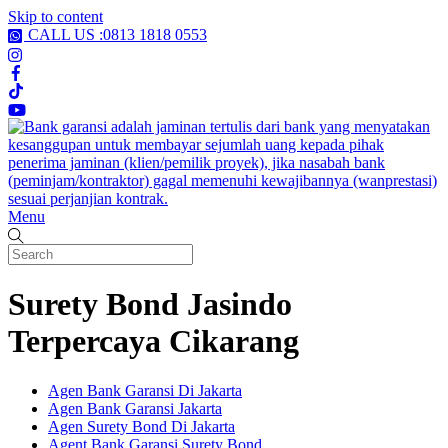
Skip to content
CALL US :0813 1818 0553
Menu
Surety Bond Jasindo
Terpercaya Cikarang
Agen Bank Garansi Di Jakarta
Agen Bank Garansi Jakarta
Agen Surety Bond Di Jakarta
Agent Bank Garansi Surety Bond