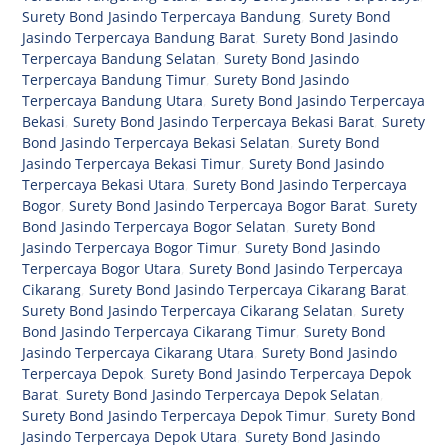
Surety Bond Jasindo Terpercaya Bandung
,
Surety Bond
Jasindo Terpercaya Bandung Barat
,
Surety Bond Jasindo
Terpercaya Bandung Selatan
,
Surety Bond Jasindo
Terpercaya Bandung Timur
,
Surety Bond Jasindo
Terpercaya Bandung Utara
,
Surety Bond Jasindo Terpercaya
Bekasi
,
Surety Bond Jasindo Terpercaya Bekasi Barat
,
Surety
Bond Jasindo Terpercaya Bekasi Selatan
,
Surety Bond
Jasindo Terpercaya Bekasi Timur
,
Surety Bond Jasindo
Terpercaya Bekasi Utara
,
Surety Bond Jasindo Terpercaya
Bogor
,
Surety Bond Jasindo Terpercaya Bogor Barat
,
Surety
Bond Jasindo Terpercaya Bogor Selatan
,
Surety Bond
Jasindo Terpercaya Bogor Timur
,
Surety Bond Jasindo
Terpercaya Bogor Utara
,
Surety Bond Jasindo Terpercaya
Cikarang
,
Surety Bond Jasindo Terpercaya Cikarang Barat
,
Surety Bond Jasindo Terpercaya Cikarang Selatan
,
Surety
Bond Jasindo Terpercaya Cikarang Timur
,
Surety Bond
Jasindo Terpercaya Cikarang Utara
,
Surety Bond Jasindo
Terpercaya Depok
,
Surety Bond Jasindo Terpercaya Depok
Barat
,
Surety Bond Jasindo Terpercaya Depok Selatan
,
Surety Bond Jasindo Terpercaya Depok Timur
,
Surety Bond
Jasindo Terpercaya Depok Utara
,
Surety Bond Jasindo