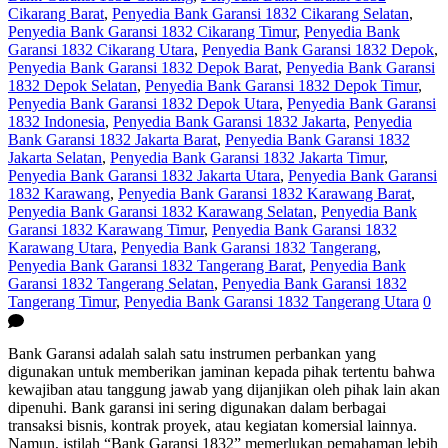
Cikarang Barat
,
Penyedia Bank Garansi 1832 Cikarang Selatan
,
Penyedia Bank Garansi 1832 Cikarang Timur
,
Penyedia Bank
Garansi 1832 Cikarang Utara
,
Penyedia Bank Garansi 1832 Depok
,
Penyedia Bank Garansi 1832 Depok Barat
,
Penyedia Bank Garansi
1832 Depok Selatan
,
Penyedia Bank Garansi 1832 Depok Timur
,
Penyedia Bank Garansi 1832 Depok Utara
,
Penyedia Bank Garansi
1832 Indonesia
,
Penyedia Bank Garansi 1832 Jakarta
,
Penyedia
Bank Garansi 1832 Jakarta Barat
,
Penyedia Bank Garansi 1832
Jakarta Selatan
,
Penyedia Bank Garansi 1832 Jakarta Timur
,
Penyedia Bank Garansi 1832 Jakarta Utara
,
Penyedia Bank Garansi
1832 Karawang
,
Penyedia Bank Garansi 1832 Karawang Barat
,
Penyedia Bank Garansi 1832 Karawang Selatan
,
Penyedia Bank
Garansi 1832 Karawang Timur
,
Penyedia Bank Garansi 1832
Karawang Utara
,
Penyedia Bank Garansi 1832 Tangerang
,
Penyedia Bank Garansi 1832 Tangerang Barat
,
Penyedia Bank
Garansi 1832 Tangerang Selatan
,
Penyedia Bank Garansi 1832
Tangerang Timur
,
Penyedia Bank Garansi 1832 Tangerang Utara
0
Bank Garansi adalah salah satu instrumen perbankan yang
digunakan untuk memberikan jaminan kepada pihak tertentu bahwa
kewajiban atau tanggung jawab yang dijanjikan oleh pihak lain akan
dipenuhi. Bank garansi ini sering digunakan dalam berbagai
transaksi bisnis, kontrak proyek, atau kegiatan komersial lainnya.
Namun, istilah “Bank Garansi 1832” memerlukan pemahaman lebih