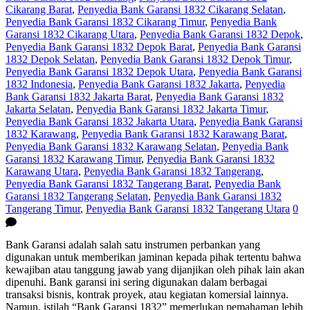
Cikarang Barat
,
Penyedia Bank Garansi 1832 Cikarang Selatan
,
Penyedia Bank Garansi 1832 Cikarang Timur
,
Penyedia Bank
Garansi 1832 Cikarang Utara
,
Penyedia Bank Garansi 1832 Depok
,
Penyedia Bank Garansi 1832 Depok Barat
,
Penyedia Bank Garansi
1832 Depok Selatan
,
Penyedia Bank Garansi 1832 Depok Timur
,
Penyedia Bank Garansi 1832 Depok Utara
,
Penyedia Bank Garansi
1832 Indonesia
,
Penyedia Bank Garansi 1832 Jakarta
,
Penyedia
Bank Garansi 1832 Jakarta Barat
,
Penyedia Bank Garansi 1832
Jakarta Selatan
,
Penyedia Bank Garansi 1832 Jakarta Timur
,
Penyedia Bank Garansi 1832 Jakarta Utara
,
Penyedia Bank Garansi
1832 Karawang
,
Penyedia Bank Garansi 1832 Karawang Barat
,
Penyedia Bank Garansi 1832 Karawang Selatan
,
Penyedia Bank
Garansi 1832 Karawang Timur
,
Penyedia Bank Garansi 1832
Karawang Utara
,
Penyedia Bank Garansi 1832 Tangerang
,
Penyedia Bank Garansi 1832 Tangerang Barat
,
Penyedia Bank
Garansi 1832 Tangerang Selatan
,
Penyedia Bank Garansi 1832
Tangerang Timur
,
Penyedia Bank Garansi 1832 Tangerang Utara
0
Bank Garansi adalah salah satu instrumen perbankan yang
digunakan untuk memberikan jaminan kepada pihak tertentu bahwa
kewajiban atau tanggung jawab yang dijanjikan oleh pihak lain akan
dipenuhi. Bank garansi ini sering digunakan dalam berbagai
transaksi bisnis, kontrak proyek, atau kegiatan komersial lainnya.
Namun, istilah “Bank Garansi 1832” memerlukan pemahaman lebih