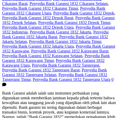
Cikarang Barat
,
Penyedia Bank Garansi 1832 Cikarang Selatan
,
Penyedia Bank Garansi 1832 Cikarang Timur
,
Penyedia Bank
Garansi 1832 Cikarang Utara
,
Penyedia Bank Garansi 1832 Depok
,
Penyedia Bank Garansi 1832 Depok Barat
,
Penyedia Bank Garansi
1832 Depok Selatan
,
Penyedia Bank Garansi 1832 Depok Timur
,
Penyedia Bank Garansi 1832 Depok Utara
,
Penyedia Bank Garansi
1832 Indonesia
,
Penyedia Bank Garansi 1832 Jakarta
,
Penyedia
Bank Garansi 1832 Jakarta Barat
,
Penyedia Bank Garansi 1832
Jakarta Selatan
,
Penyedia Bank Garansi 1832 Jakarta Timur
,
Penyedia Bank Garansi 1832 Jakarta Utara
,
Penyedia Bank Garansi
1832 Karawang
,
Penyedia Bank Garansi 1832 Karawang Barat
,
Penyedia Bank Garansi 1832 Karawang Selatan
,
Penyedia Bank
Garansi 1832 Karawang Timur
,
Penyedia Bank Garansi 1832
Karawang Utara
,
Penyedia Bank Garansi 1832 Tangerang
,
Penyedia Bank Garansi 1832 Tangerang Barat
,
Penyedia Bank
Garansi 1832 Tangerang Selatan
,
Penyedia Bank Garansi 1832
Tangerang Timur
,
Penyedia Bank Garansi 1832 Tangerang Utara
0
Bank Garansi adalah salah satu instrumen perbankan yang
digunakan untuk memberikan jaminan kepada pihak tertentu bahwa
kewajiban atau tanggung jawab yang dijanjikan oleh pihak lain akan
dipenuhi. Bank garansi ini sering digunakan dalam berbagai
transaksi bisnis, kontrak proyek, atau kegiatan komersial lainnya.
Namun, istilah “Bank Garansi 1832” memerlukan pemahaman lebih