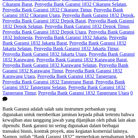
Cikarang Barat
,
Penyedia Bank Garansi 1832 Cikarang Selatan
,
Penyedia Bank Garansi 1832 Cikarang Timur
,
Penyedia Bank
Garansi 1832 Cikarang Utara
,
Penyedia Bank Garansi 1832 Depok
,
Penyedia Bank Garansi 1832 Depok Barat
,
Penyedia Bank Garansi
1832 Depok Selatan
,
Penyedia Bank Garansi 1832 Depok Timur
,
Penyedia Bank Garansi 1832 Depok Utara
,
Penyedia Bank Garansi
1832 Indonesia
,
Penyedia Bank Garansi 1832 Jakarta
,
Penyedia
Bank Garansi 1832 Jakarta Barat
,
Penyedia Bank Garansi 1832
Jakarta Selatan
,
Penyedia Bank Garansi 1832 Jakarta Timur
,
Penyedia Bank Garansi 1832 Jakarta Utara
,
Penyedia Bank Garansi
1832 Karawang
,
Penyedia Bank Garansi 1832 Karawang Barat
,
Penyedia Bank Garansi 1832 Karawang Selatan
,
Penyedia Bank
Garansi 1832 Karawang Timur
,
Penyedia Bank Garansi 1832
Karawang Utara
,
Penyedia Bank Garansi 1832 Tangerang
,
Penyedia Bank Garansi 1832 Tangerang Barat
,
Penyedia Bank
Garansi 1832 Tangerang Selatan
,
Penyedia Bank Garansi 1832
Tangerang Timur
,
Penyedia Bank Garansi 1832 Tangerang Utara
0
Bank Garansi adalah salah satu instrumen perbankan yang
digunakan untuk memberikan jaminan kepada pihak tertentu bahwa
kewajiban atau tanggung jawab yang dijanjikan oleh pihak lain akan
dipenuhi. Bank garansi ini sering digunakan dalam berbagai
transaksi bisnis, kontrak proyek, atau kegiatan komersial lainnya.
Namun, istilah “Bank Garansi 1832” memerlukan pemahaman lebih