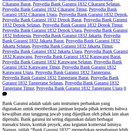
Cikarang Barat
,
Penyedia Bank Garansi 1832 Cikarang Selatan
,
Penyedia Bank Garansi 1832 Cikarang Timur
,
Penyedia Bank
Garansi 1832 Cikarang Utara
,
Penyedia Bank Garansi 1832 Depok
,
Penyedia Bank Garansi 1832 Depok Barat
,
Penyedia Bank Garansi
1832 Depok Selatan
,
Penyedia Bank Garansi 1832 Depok Timur
,
Penyedia Bank Garansi 1832 Depok Utara
,
Penyedia Bank Garansi
1832 Indonesia
,
Penyedia Bank Garansi 1832 Jakarta
,
Penyedia
Bank Garansi 1832 Jakarta Barat
,
Penyedia Bank Garansi 1832
Jakarta Selatan
,
Penyedia Bank Garansi 1832 Jakarta Timur
,
Penyedia Bank Garansi 1832 Jakarta Utara
,
Penyedia Bank Garansi
1832 Karawang
,
Penyedia Bank Garansi 1832 Karawang Barat
,
Penyedia Bank Garansi 1832 Karawang Selatan
,
Penyedia Bank
Garansi 1832 Karawang Timur
,
Penyedia Bank Garansi 1832
Karawang Utara
,
Penyedia Bank Garansi 1832 Tangerang
,
Penyedia Bank Garansi 1832 Tangerang Barat
,
Penyedia Bank
Garansi 1832 Tangerang Selatan
,
Penyedia Bank Garansi 1832
Tangerang Timur
,
Penyedia Bank Garansi 1832 Tangerang Utara
0
Bank Garansi adalah salah satu instrumen perbankan yang
digunakan untuk memberikan jaminan kepada pihak tertentu bahwa
kewajiban atau tanggung jawab yang dijanjikan oleh pihak lain akan
dipenuhi. Bank garansi ini sering digunakan dalam berbagai
transaksi bisnis, kontrak proyek, atau kegiatan komersial lainnya.
Namun, istilah “Bank Garansi 1832” memerlukan pemahaman lebih