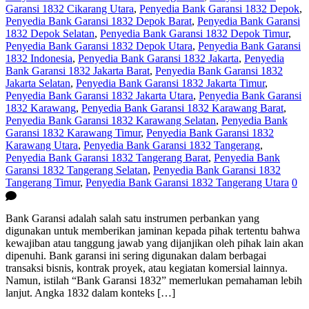
Garansi 1832 Cikarang Utara
,
Penyedia Bank Garansi 1832 Depok
,
Penyedia Bank Garansi 1832 Depok Barat
,
Penyedia Bank Garansi
1832 Depok Selatan
,
Penyedia Bank Garansi 1832 Depok Timur
,
Penyedia Bank Garansi 1832 Depok Utara
,
Penyedia Bank Garansi
1832 Indonesia
,
Penyedia Bank Garansi 1832 Jakarta
,
Penyedia
Bank Garansi 1832 Jakarta Barat
,
Penyedia Bank Garansi 1832
Jakarta Selatan
,
Penyedia Bank Garansi 1832 Jakarta Timur
,
Penyedia Bank Garansi 1832 Jakarta Utara
,
Penyedia Bank Garansi
1832 Karawang
,
Penyedia Bank Garansi 1832 Karawang Barat
,
Penyedia Bank Garansi 1832 Karawang Selatan
,
Penyedia Bank
Garansi 1832 Karawang Timur
,
Penyedia Bank Garansi 1832
Karawang Utara
,
Penyedia Bank Garansi 1832 Tangerang
,
Penyedia Bank Garansi 1832 Tangerang Barat
,
Penyedia Bank
Garansi 1832 Tangerang Selatan
,
Penyedia Bank Garansi 1832
Tangerang Timur
,
Penyedia Bank Garansi 1832 Tangerang Utara
0
Bank Garansi adalah salah satu instrumen perbankan yang
digunakan untuk memberikan jaminan kepada pihak tertentu bahwa
kewajiban atau tanggung jawab yang dijanjikan oleh pihak lain akan
dipenuhi. Bank garansi ini sering digunakan dalam berbagai
transaksi bisnis, kontrak proyek, atau kegiatan komersial lainnya.
Namun, istilah “Bank Garansi 1832” memerlukan pemahaman lebih
lanjut. Angka 1832 dalam konteks […]