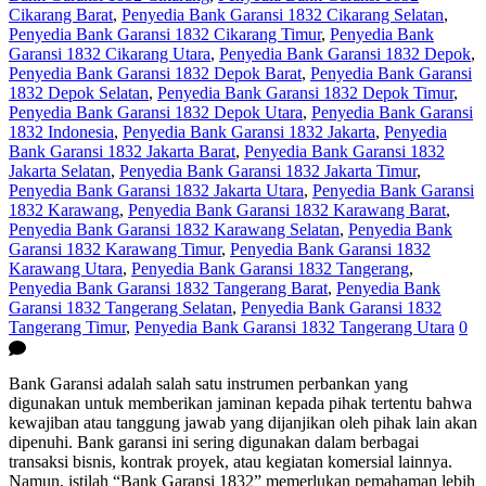
Cikarang Barat
,
Penyedia Bank Garansi 1832 Cikarang Selatan
,
Penyedia Bank Garansi 1832 Cikarang Timur
,
Penyedia Bank
Garansi 1832 Cikarang Utara
,
Penyedia Bank Garansi 1832 Depok
,
Penyedia Bank Garansi 1832 Depok Barat
,
Penyedia Bank Garansi
1832 Depok Selatan
,
Penyedia Bank Garansi 1832 Depok Timur
,
Penyedia Bank Garansi 1832 Depok Utara
,
Penyedia Bank Garansi
1832 Indonesia
,
Penyedia Bank Garansi 1832 Jakarta
,
Penyedia
Bank Garansi 1832 Jakarta Barat
,
Penyedia Bank Garansi 1832
Jakarta Selatan
,
Penyedia Bank Garansi 1832 Jakarta Timur
,
Penyedia Bank Garansi 1832 Jakarta Utara
,
Penyedia Bank Garansi
1832 Karawang
,
Penyedia Bank Garansi 1832 Karawang Barat
,
Penyedia Bank Garansi 1832 Karawang Selatan
,
Penyedia Bank
Garansi 1832 Karawang Timur
,
Penyedia Bank Garansi 1832
Karawang Utara
,
Penyedia Bank Garansi 1832 Tangerang
,
Penyedia Bank Garansi 1832 Tangerang Barat
,
Penyedia Bank
Garansi 1832 Tangerang Selatan
,
Penyedia Bank Garansi 1832
Tangerang Timur
,
Penyedia Bank Garansi 1832 Tangerang Utara
0
Bank Garansi adalah salah satu instrumen perbankan yang
digunakan untuk memberikan jaminan kepada pihak tertentu bahwa
kewajiban atau tanggung jawab yang dijanjikan oleh pihak lain akan
dipenuhi. Bank garansi ini sering digunakan dalam berbagai
transaksi bisnis, kontrak proyek, atau kegiatan komersial lainnya.
Namun, istilah “Bank Garansi 1832” memerlukan pemahaman lebih