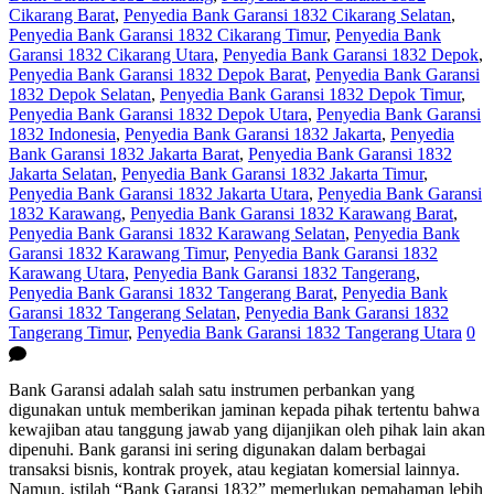
Cikarang Barat
,
Penyedia Bank Garansi 1832 Cikarang Selatan
,
Penyedia Bank Garansi 1832 Cikarang Timur
,
Penyedia Bank
Garansi 1832 Cikarang Utara
,
Penyedia Bank Garansi 1832 Depok
,
Penyedia Bank Garansi 1832 Depok Barat
,
Penyedia Bank Garansi
1832 Depok Selatan
,
Penyedia Bank Garansi 1832 Depok Timur
,
Penyedia Bank Garansi 1832 Depok Utara
,
Penyedia Bank Garansi
1832 Indonesia
,
Penyedia Bank Garansi 1832 Jakarta
,
Penyedia
Bank Garansi 1832 Jakarta Barat
,
Penyedia Bank Garansi 1832
Jakarta Selatan
,
Penyedia Bank Garansi 1832 Jakarta Timur
,
Penyedia Bank Garansi 1832 Jakarta Utara
,
Penyedia Bank Garansi
1832 Karawang
,
Penyedia Bank Garansi 1832 Karawang Barat
,
Penyedia Bank Garansi 1832 Karawang Selatan
,
Penyedia Bank
Garansi 1832 Karawang Timur
,
Penyedia Bank Garansi 1832
Karawang Utara
,
Penyedia Bank Garansi 1832 Tangerang
,
Penyedia Bank Garansi 1832 Tangerang Barat
,
Penyedia Bank
Garansi 1832 Tangerang Selatan
,
Penyedia Bank Garansi 1832
Tangerang Timur
,
Penyedia Bank Garansi 1832 Tangerang Utara
0
Bank Garansi adalah salah satu instrumen perbankan yang
digunakan untuk memberikan jaminan kepada pihak tertentu bahwa
kewajiban atau tanggung jawab yang dijanjikan oleh pihak lain akan
dipenuhi. Bank garansi ini sering digunakan dalam berbagai
transaksi bisnis, kontrak proyek, atau kegiatan komersial lainnya.
Namun, istilah “Bank Garansi 1832” memerlukan pemahaman lebih