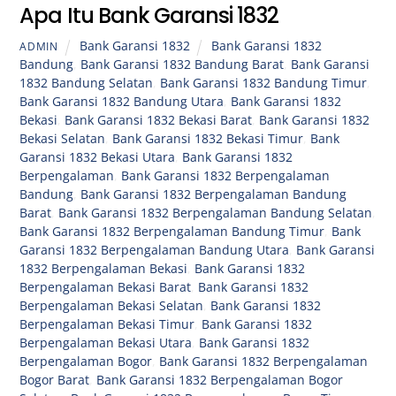
Apa Itu Bank Garansi 1832
Bank Garansi 1832
Bank Garansi 1832
ADMIN
Bandung
,
Bank Garansi 1832 Bandung Barat
,
Bank Garansi
1832 Bandung Selatan
,
Bank Garansi 1832 Bandung Timur
,
Bank Garansi 1832 Bandung Utara
,
Bank Garansi 1832
Bekasi
,
Bank Garansi 1832 Bekasi Barat
,
Bank Garansi 1832
Bekasi Selatan
,
Bank Garansi 1832 Bekasi Timur
,
Bank
Garansi 1832 Bekasi Utara
,
Bank Garansi 1832
Berpengalaman
,
Bank Garansi 1832 Berpengalaman
Bandung
,
Bank Garansi 1832 Berpengalaman Bandung
Barat
,
Bank Garansi 1832 Berpengalaman Bandung Selatan
,
Bank Garansi 1832 Berpengalaman Bandung Timur
,
Bank
Garansi 1832 Berpengalaman Bandung Utara
,
Bank Garansi
1832 Berpengalaman Bekasi
,
Bank Garansi 1832
Berpengalaman Bekasi Barat
,
Bank Garansi 1832
Berpengalaman Bekasi Selatan
,
Bank Garansi 1832
Berpengalaman Bekasi Timur
,
Bank Garansi 1832
Berpengalaman Bekasi Utara
,
Bank Garansi 1832
Berpengalaman Bogor
,
Bank Garansi 1832 Berpengalaman
Bogor Barat
,
Bank Garansi 1832 Berpengalaman Bogor