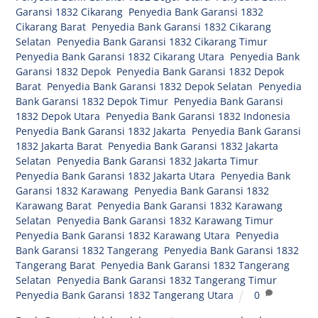
Garansi 1832 Cikarang
,
Penyedia Bank Garansi 1832
Cikarang Barat
,
Penyedia Bank Garansi 1832 Cikarang
Selatan
,
Penyedia Bank Garansi 1832 Cikarang Timur
,
Penyedia Bank Garansi 1832 Cikarang Utara
,
Penyedia Bank
Garansi 1832 Depok
,
Penyedia Bank Garansi 1832 Depok
Barat
,
Penyedia Bank Garansi 1832 Depok Selatan
,
Penyedia
Bank Garansi 1832 Depok Timur
,
Penyedia Bank Garansi
1832 Depok Utara
,
Penyedia Bank Garansi 1832 Indonesia
,
Penyedia Bank Garansi 1832 Jakarta
,
Penyedia Bank Garansi
1832 Jakarta Barat
,
Penyedia Bank Garansi 1832 Jakarta
Selatan
,
Penyedia Bank Garansi 1832 Jakarta Timur
,
Penyedia Bank Garansi 1832 Jakarta Utara
,
Penyedia Bank
Garansi 1832 Karawang
,
Penyedia Bank Garansi 1832
Karawang Barat
,
Penyedia Bank Garansi 1832 Karawang
Selatan
,
Penyedia Bank Garansi 1832 Karawang Timur
,
Penyedia Bank Garansi 1832 Karawang Utara
,
Penyedia
Bank Garansi 1832 Tangerang
,
Penyedia Bank Garansi 1832
Tangerang Barat
,
Penyedia Bank Garansi 1832 Tangerang
Selatan
,
Penyedia Bank Garansi 1832 Tangerang Timur
,
Penyedia Bank Garansi 1832 Tangerang Utara
0