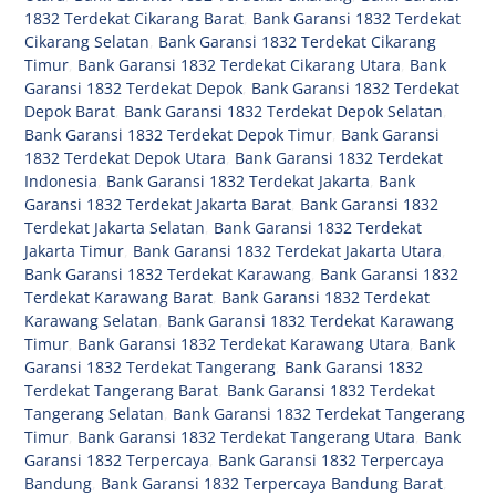
1832 Terdekat Cikarang Barat
,
Bank Garansi 1832 Terdekat
Cikarang Selatan
,
Bank Garansi 1832 Terdekat Cikarang
Timur
,
Bank Garansi 1832 Terdekat Cikarang Utara
,
Bank
Garansi 1832 Terdekat Depok
,
Bank Garansi 1832 Terdekat
Depok Barat
,
Bank Garansi 1832 Terdekat Depok Selatan
,
Bank Garansi 1832 Terdekat Depok Timur
,
Bank Garansi
1832 Terdekat Depok Utara
,
Bank Garansi 1832 Terdekat
Indonesia
,
Bank Garansi 1832 Terdekat Jakarta
,
Bank
Garansi 1832 Terdekat Jakarta Barat
,
Bank Garansi 1832
Terdekat Jakarta Selatan
,
Bank Garansi 1832 Terdekat
Jakarta Timur
,
Bank Garansi 1832 Terdekat Jakarta Utara
,
Bank Garansi 1832 Terdekat Karawang
,
Bank Garansi 1832
Terdekat Karawang Barat
,
Bank Garansi 1832 Terdekat
Karawang Selatan
,
Bank Garansi 1832 Terdekat Karawang
Timur
,
Bank Garansi 1832 Terdekat Karawang Utara
,
Bank
Garansi 1832 Terdekat Tangerang
,
Bank Garansi 1832
Terdekat Tangerang Barat
,
Bank Garansi 1832 Terdekat
Tangerang Selatan
,
Bank Garansi 1832 Terdekat Tangerang
Timur
,
Bank Garansi 1832 Terdekat Tangerang Utara
,
Bank
Garansi 1832 Terpercaya
,
Bank Garansi 1832 Terpercaya
Bandung
,
Bank Garansi 1832 Terpercaya Bandung Barat
,