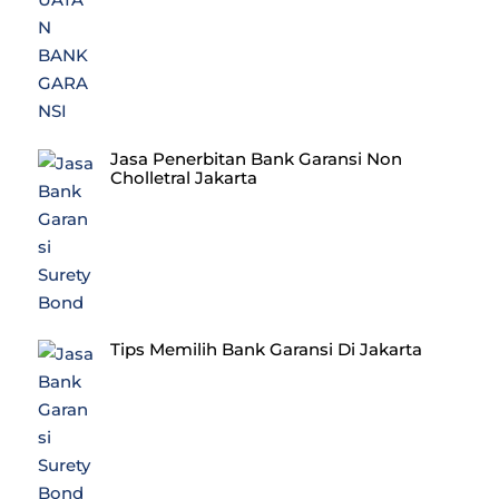
Jasa Penerbitan Bank Garansi Non
Cholletral Jakarta
Tips Memilih Bank Garansi Di Jakarta