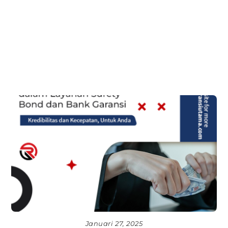
Januari 27, 2025