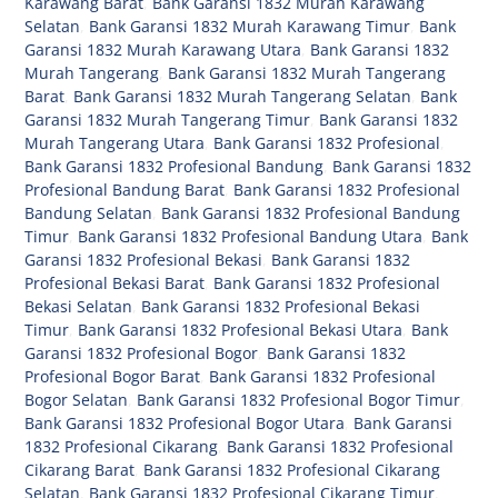
Karawang Barat
,
Bank Garansi 1832 Murah Karawang
Selatan
,
Bank Garansi 1832 Murah Karawang Timur
,
Bank
Garansi 1832 Murah Karawang Utara
,
Bank Garansi 1832
Murah Tangerang
,
Bank Garansi 1832 Murah Tangerang
Barat
,
Bank Garansi 1832 Murah Tangerang Selatan
,
Bank
Garansi 1832 Murah Tangerang Timur
,
Bank Garansi 1832
Murah Tangerang Utara
,
Bank Garansi 1832 Profesional
,
Bank Garansi 1832 Profesional Bandung
,
Bank Garansi 1832
Profesional Bandung Barat
,
Bank Garansi 1832 Profesional
Bandung Selatan
,
Bank Garansi 1832 Profesional Bandung
Timur
,
Bank Garansi 1832 Profesional Bandung Utara
,
Bank
Garansi 1832 Profesional Bekasi
,
Bank Garansi 1832
Profesional Bekasi Barat
,
Bank Garansi 1832 Profesional
Bekasi Selatan
,
Bank Garansi 1832 Profesional Bekasi
Timur
,
Bank Garansi 1832 Profesional Bekasi Utara
,
Bank
Garansi 1832 Profesional Bogor
,
Bank Garansi 1832
Profesional Bogor Barat
,
Bank Garansi 1832 Profesional
Bogor Selatan
,
Bank Garansi 1832 Profesional Bogor Timur
,
Bank Garansi 1832 Profesional Bogor Utara
,
Bank Garansi
1832 Profesional Cikarang
,
Bank Garansi 1832 Profesional
Cikarang Barat
,
Bank Garansi 1832 Profesional Cikarang
Selatan
,
Bank Garansi 1832 Profesional Cikarang Timur
,