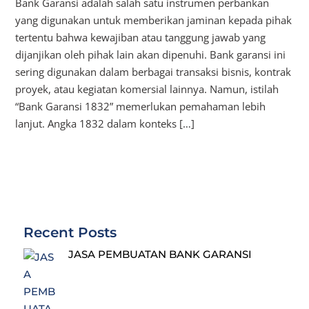
Bank Garansi adalah salah satu instrumen perbankan
yang digunakan untuk memberikan jaminan kepada pihak
tertentu bahwa kewajiban atau tanggung jawab yang
dijanjikan oleh pihak lain akan dipenuhi. Bank garansi ini
sering digunakan dalam berbagai transaksi bisnis, kontrak
proyek, atau kegiatan komersial lainnya. Namun, istilah
“Bank Garansi 1832” memerlukan pemahaman lebih
lanjut. Angka 1832 dalam konteks […]
Recent Posts
JASA PEMBUATAN BANK GARANSI