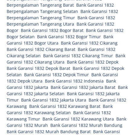
Berpengalaman Tangerang Barat
,
Bank Garansi 1832
Berpengalaman Tangerang Selatan
,
Bank Garansi 1832
Berpengalaman Tangerang Timur
,
Bank Garansi 1832
Berpengalaman Tangerang Utara
,
Bank Garansi 1832
Bogor
,
Bank Garansi 1832 Bogor Barat
,
Bank Garansi 1832
Bogor Selatan
,
Bank Garansi 1832 Bogor Timur
,
Bank
Garansi 1832 Bogor Utara
,
Bank Garansi 1832 Cikarang
,
Bank Garansi 1832 Cikarang Barat
,
Bank Garansi 1832
Cikarang Selatan
,
Bank Garansi 1832 Cikarang Timur
,
Bank
Garansi 1832 Cikarang Utara
,
Bank Garansi 1832 Depok
,
Bank Garansi 1832 Depok Barat
,
Bank Garansi 1832 Depok
Selatan
,
Bank Garansi 1832 Depok Timur
,
Bank Garansi
1832 Depok Utara
,
Bank Garansi 1832 Indonesia
,
Bank
Garansi 1832 Jakarta
,
Bank Garansi 1832 Jakarta Barat
,
Bank
Garansi 1832 Jakarta Selatan
,
Bank Garansi 1832 Jakarta
Timur
,
Bank Garansi 1832 Jakarta Utara
,
Bank Garansi 1832
Karawang
,
Bank Garansi 1832 Karawang Barat
,
Bank
Garansi 1832 Karawang Selatan
,
Bank Garansi 1832
Karawang Timur
,
Bank Garansi 1832 Karawang Utara
,
Bank
Garansi 1832 Murah
,
Bank Garansi 1832 Murah Bandung
,
Bank Garansi 1832 Murah Bandung Barat
,
Bank Garansi