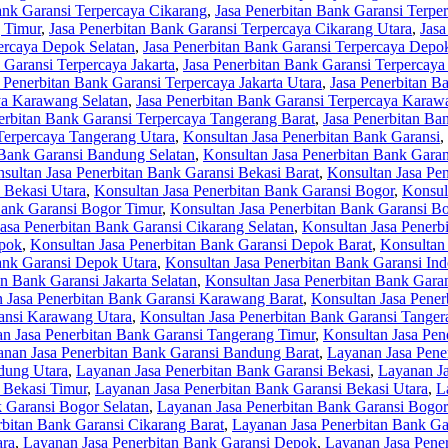
ank Garansi Terpercaya Cikarang
,
Jasa Penerbitan Bank Garansi Terpe
g Timur
,
Jasa Penerbitan Bank Garansi Terpercaya Cikarang Utara
,
Jasa
ercaya Depok Selatan
,
Jasa Penerbitan Bank Garansi Terpercaya Depo
 Garansi Terpercaya Jakarta
,
Jasa Penerbitan Bank Garansi Terpercaya 
 Penerbitan Bank Garansi Terpercaya Jakarta Utara
,
Jasa Penerbitan B
ya Karawang Selatan
,
Jasa Penerbitan Bank Garansi Terpercaya Karaw
erbitan Bank Garansi Terpercaya Tangerang Barat
,
Jasa Penerbitan Ba
Terpercaya Tangerang Utara
,
Konsultan Jasa Penerbitan Bank Garansi
,
 Bank Garansi Bandung Selatan
,
Konsultan Jasa Penerbitan Bank Gara
sultan Jasa Penerbitan Bank Garansi Bekasi Barat
,
Konsultan Jasa Pen
 Bekasi Utara
,
Konsultan Jasa Penerbitan Bank Garansi Bogor
,
Konsul
Bank Garansi Bogor Timur
,
Konsultan Jasa Penerbitan Bank Garansi B
asa Penerbitan Bank Garansi Cikarang Selatan
,
Konsultan Jasa Penerb
epok
,
Konsultan Jasa Penerbitan Bank Garansi Depok Barat
,
Konsultan
ank Garansi Depok Utara
,
Konsultan Jasa Penerbitan Bank Garansi Ind
n Bank Garansi Jakarta Selatan
,
Konsultan Jasa Penerbitan Bank Garan
 Jasa Penerbitan Bank Garansi Karawang Barat
,
Konsultan Jasa Pene
ransi Karawang Utara
,
Konsultan Jasa Penerbitan Bank Garansi Tanger
an Jasa Penerbitan Bank Garansi Tangerang Timur
,
Konsultan Jasa Pen
nan Jasa Penerbitan Bank Garansi Bandung Barat
,
Layanan Jasa Pene
dung Utara
,
Layanan Jasa Penerbitan Bank Garansi Bekasi
,
Layanan Ja
 Bekasi Timur
,
Layanan Jasa Penerbitan Bank Garansi Bekasi Utara
,
L
 Garansi Bogor Selatan
,
Layanan Jasa Penerbitan Bank Garansi Bogor
bitan Bank Garansi Cikarang Barat
,
Layanan Jasa Penerbitan Bank Ga
ara
,
Layanan Jasa Penerbitan Bank Garansi Depok
,
Layanan Jasa Pene