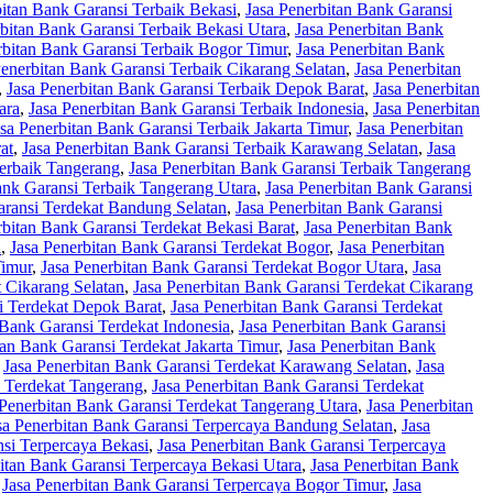
bitan Bank Garansi Terbaik Bekasi
,
Jasa Penerbitan Bank Garansi
rbitan Bank Garansi Terbaik Bekasi Utara
,
Jasa Penerbitan Bank
rbitan Bank Garansi Terbaik Bogor Timur
,
Jasa Penerbitan Bank
Penerbitan Bank Garansi Terbaik Cikarang Selatan
,
Jasa Penerbitan
,
Jasa Penerbitan Bank Garansi Terbaik Depok Barat
,
Jasa Penerbitan
ara
,
Jasa Penerbitan Bank Garansi Terbaik Indonesia
,
Jasa Penerbitan
asa Penerbitan Bank Garansi Terbaik Jakarta Timur
,
Jasa Penerbitan
at
,
Jasa Penerbitan Bank Garansi Terbaik Karawang Selatan
,
Jasa
Terbaik Tangerang
,
Jasa Penerbitan Bank Garansi Terbaik Tangerang
ank Garansi Terbaik Tangerang Utara
,
Jasa Penerbitan Bank Garansi
aransi Terdekat Bandung Selatan
,
Jasa Penerbitan Bank Garansi
rbitan Bank Garansi Terdekat Bekasi Barat
,
Jasa Penerbitan Bank
a
,
Jasa Penerbitan Bank Garansi Terdekat Bogor
,
Jasa Penerbitan
Timur
,
Jasa Penerbitan Bank Garansi Terdekat Bogor Utara
,
Jasa
 Cikarang Selatan
,
Jasa Penerbitan Bank Garansi Terdekat Cikarang
i Terdekat Depok Barat
,
Jasa Penerbitan Bank Garansi Terdekat
 Bank Garansi Terdekat Indonesia
,
Jasa Penerbitan Bank Garansi
tan Bank Garansi Terdekat Jakarta Timur
,
Jasa Penerbitan Bank
,
Jasa Penerbitan Bank Garansi Terdekat Karawang Selatan
,
Jasa
i Terdekat Tangerang
,
Jasa Penerbitan Bank Garansi Terdekat
 Penerbitan Bank Garansi Terdekat Tangerang Utara
,
Jasa Penerbitan
sa Penerbitan Bank Garansi Terpercaya Bandung Selatan
,
Jasa
nsi Terpercaya Bekasi
,
Jasa Penerbitan Bank Garansi Terpercaya
itan Bank Garansi Terpercaya Bekasi Utara
,
Jasa Penerbitan Bank
,
Jasa Penerbitan Bank Garansi Terpercaya Bogor Timur
,
Jasa