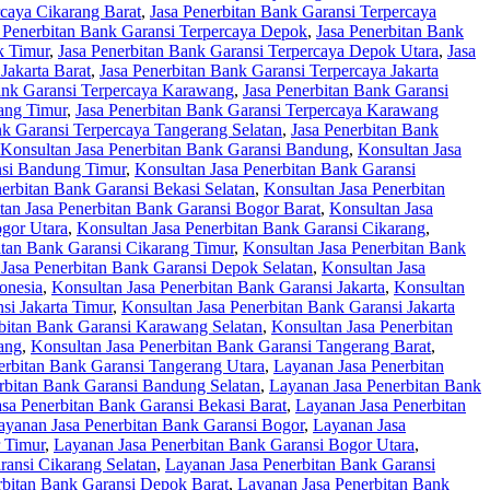
rcaya Cikarang Barat
,
Jasa Penerbitan Bank Garansi Terpercaya
 Penerbitan Bank Garansi Terpercaya Depok
,
Jasa Penerbitan Bank
k Timur
,
Jasa Penerbitan Bank Garansi Terpercaya Depok Utara
,
Jasa
Jakarta Barat
,
Jasa Penerbitan Bank Garansi Terpercaya Jakarta
ank Garansi Terpercaya Karawang
,
Jasa Penerbitan Bank Garansi
ang Timur
,
Jasa Penerbitan Bank Garansi Terpercaya Karawang
nk Garansi Terpercaya Tangerang Selatan
,
Jasa Penerbitan Bank
Konsultan Jasa Penerbitan Bank Garansi Bandung
,
Konsultan Jasa
nsi Bandung Timur
,
Konsultan Jasa Penerbitan Bank Garansi
erbitan Bank Garansi Bekasi Selatan
,
Konsultan Jasa Penerbitan
tan Jasa Penerbitan Bank Garansi Bogor Barat
,
Konsultan Jasa
ogor Utara
,
Konsultan Jasa Penerbitan Bank Garansi Cikarang
,
itan Bank Garansi Cikarang Timur
,
Konsultan Jasa Penerbitan Bank
 Jasa Penerbitan Bank Garansi Depok Selatan
,
Konsultan Jasa
onesia
,
Konsultan Jasa Penerbitan Bank Garansi Jakarta
,
Konsultan
si Jakarta Timur
,
Konsultan Jasa Penerbitan Bank Garansi Jakarta
rbitan Bank Garansi Karawang Selatan
,
Konsultan Jasa Penerbitan
ang
,
Konsultan Jasa Penerbitan Bank Garansi Tangerang Barat
,
erbitan Bank Garansi Tangerang Utara
,
Layanan Jasa Penerbitan
rbitan Bank Garansi Bandung Selatan
,
Layanan Jasa Penerbitan Bank
sa Penerbitan Bank Garansi Bekasi Barat
,
Layanan Jasa Penerbitan
ayanan Jasa Penerbitan Bank Garansi Bogor
,
Layanan Jasa
 Timur
,
Layanan Jasa Penerbitan Bank Garansi Bogor Utara
,
ransi Cikarang Selatan
,
Layanan Jasa Penerbitan Bank Garansi
rbitan Bank Garansi Depok Barat
,
Layanan Jasa Penerbitan Bank