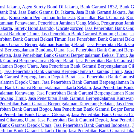
si Jakarta
,
Agen Surety Bond Di Jakarta
,
Bank Garansi 1832
,
Bank Ga
Bank Bni
,
Jasa Bank Garansi Di Jakarta
,
Jasa Bank Garansi Jakarta
,
Ja
arta
,
Konsorsium Penjaminan Indonesia
,
Konsultan Bank Garansi
,
Kon
Jaminan Penawaran
,
Penerbitan Jaminan Uang Muka
,
Pengurusan Jami
akarta
,
Surety Bond Jasindo
,
Uncategorized
Jasa Penerbitan Bank Ga
ransi Bandung Timur
,
Jasa Penerbitan Bank Garansi Bandung Utara
,
Ja
erbitan Bank Garansi Bekasi Timur
,
Jasa Penerbitan Bank Garansi Beka
 Bank Garansi Berpengalaman Bandung Barat
,
Jasa Penerbitan Bank G
nsi Berpengalaman Bandung Utara
,
Jasa Penerbitan Bank Garansi Ber
elatan
,
Jasa Penerbitan Bank Garansi Berpengalaman Bekasi Timur
,
Ja
nk Garansi Berpengalaman Bogor Barat
,
Jasa Penerbitan Bank Garansi
galaman Bogor Utara
,
Jasa Penerbitan Bank Garansi Berpengalaman Ci
n
,
Jasa Penerbitan Bank Garansi Berpengalaman Cikarang Timur
,
Jasa
ank Garansi Berpengalaman Depok Barat
,
Jasa Penerbitan Bank Garans
galaman Depok Utara
,
Jasa Penerbitan Bank Garansi Berpengalaman I
tan Bank Garansi Berpengalaman Jakarta Selatan
,
Jasa Penerbitan Bank
ngalaman Karawang
,
Jasa Penerbitan Bank Garansi Berpengalaman Kar
arawang Timur
,
Jasa Penerbitan Bank Garansi Berpengalaman Karawan
 Penerbitan Bank Garansi Berpengalaman Tangerang Selatan
,
Jasa Pen
erbitan Bank Garansi Bogor
,
Jasa Penerbitan Bank Garansi Bogor Barat
sa Penerbitan Bank Garansi Cikarang
,
Jasa Penerbitan Bank Garansi Ci
nsi Cikarang Utara
,
Jasa Penerbitan Bank Garansi Depok
,
Jasa Penerb
n Bank Garansi Depok Utara
,
Jasa Penerbitan Bank Garansi Indonesia
,
J
erbitan Bank Garansi Jakarta Timur
,
Jasa Penerbitan Bank Garansi Jaka