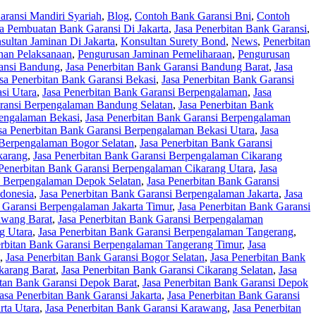
ransi Mandiri Syariah
,
Blog
,
Contoh Bank Garansi Bni
,
Contoh
sa Pembuatan Bank Garansi Di Jakarta
,
Jasa Penerbitan Bank Garansi
,
sultan Jaminan Di Jakarta
,
Konsultan Surety Bond
,
News
,
Penerbitan
nan Pelaksanaan
,
Pengurusan Jaminan Pemeliharaan
,
Pengurusan
ransi Bandung
,
Jasa Penerbitan Bank Garansi Bandung Barat
,
Jasa
sa Penerbitan Bank Garansi Bekasi
,
Jasa Penerbitan Bank Garansi
si Utara
,
Jasa Penerbitan Bank Garansi Berpengalaman
,
Jasa
aransi Berpengalaman Bandung Selatan
,
Jasa Penerbitan Bank
pengalaman Bekasi
,
Jasa Penerbitan Bank Garansi Berpengalaman
sa Penerbitan Bank Garansi Berpengalaman Bekasi Utara
,
Jasa
 Berpengalaman Bogor Selatan
,
Jasa Penerbitan Bank Garansi
karang
,
Jasa Penerbitan Bank Garansi Berpengalaman Cikarang
 Penerbitan Bank Garansi Berpengalaman Cikarang Utara
,
Jasa
i Berpengalaman Depok Selatan
,
Jasa Penerbitan Bank Garansi
ndonesia
,
Jasa Penerbitan Bank Garansi Berpengalaman Jakarta
,
Jasa
 Garansi Berpengalaman Jakarta Timur
,
Jasa Penerbitan Bank Garansi
awang Barat
,
Jasa Penerbitan Bank Garansi Berpengalaman
g Utara
,
Jasa Penerbitan Bank Garansi Berpengalaman Tangerang
,
erbitan Bank Garansi Berpengalaman Tangerang Timur
,
Jasa
,
Jasa Penerbitan Bank Garansi Bogor Selatan
,
Jasa Penerbitan Bank
karang Barat
,
Jasa Penerbitan Bank Garansi Cikarang Selatan
,
Jasa
itan Bank Garansi Depok Barat
,
Jasa Penerbitan Bank Garansi Depok
asa Penerbitan Bank Garansi Jakarta
,
Jasa Penerbitan Bank Garansi
rta Utara
,
Jasa Penerbitan Bank Garansi Karawang
,
Jasa Penerbitan