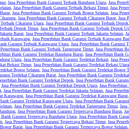
mur
,
Jasa Penerbitan Bank Garansi Terbaik Bandung Utara
,
Jasa Pener
elatan
,
Jasa Penerbitan Bank Garansi Terbaik Bekasi Timur
,
Jasa Pene
 Barat
,
Jasa Penerbitan Bank Garansi Terbaik Bogor Selatan
,
Jasa Pene
 Cikarang
,
Jasa Penerbitan Bank Garansi Terbaik Cikarang Barat
,
Jasa 
 Terbaik Cikarang Utara
,
Jasa Penerbitan Bank Garansi Terbaik Depok
 Terbaik Depok Timur
,
Jasa Penerbitan Bank Garansi Terbaik Depok Ut
Jakarta Barat
,
Jasa Penerbitan Bank Garansi Terbaik Jakarta Selatan
,
J
Terbaik Karawang
,
Jasa Penerbitan Bank Garansi Terbaik Karawang Bar
Bank Garansi Terbaik Karawang Utara
,
Jasa Penerbitan Bank Garansi 
 Penerbitan Bank Garansi Terbaik Tangerang Timur
,
Jasa Penerbitan B
erbitan Bank Garansi Terdekat Bandung Barat
,
Jasa Penerbitan Bank G
ndung Utara
,
Jasa Penerbitan Bank Garansi Terdekat Bekasi
,
Jasa Pene
ekat Bekasi Timur
,
Jasa Penerbitan Bank Garansi Terdekat Bekasi Utar
erdekat Bogor Selatan
,
Jasa Penerbitan Bank Garansi Terdekat Bogor 
aransi Terdekat Cikarang Barat
,
Jasa Penerbitan Bank Garansi Terdekat
Penerbitan Bank Garansi Terdekat Depok
,
Jasa Penerbitan Bank Garans
,
Jasa Penerbitan Bank Garansi Terdekat Depok Utara
,
Jasa Penerbitan
t
,
Jasa Penerbitan Bank Garansi Terdekat Jakarta Selatan
,
Jasa Penerbi
kat Karawang
,
Jasa Penerbitan Bank Garansi Terdekat Karawang Barat
 Bank Garansi Terdekat Karawang Utara
,
Jasa Penerbitan Bank Garans
Selatan
,
Jasa Penerbitan Bank Garansi Terdekat Tangerang Timur
,
Jasa
 Bandung
,
Jasa Penerbitan Bank Garansi Terpercaya Bandung Barat
,
Ja
n Bank Garansi Terpercaya Bandung Utara
,
Jasa Penerbitan Bank Gara
an
,
Jasa Penerbitan Bank Garansi Terpercaya Bekasi Timur
,
Jasa Penerb
 Bogor Barat
,
Jasa Penerbitan Bank Garansi Terpercaya Bogor Selatan