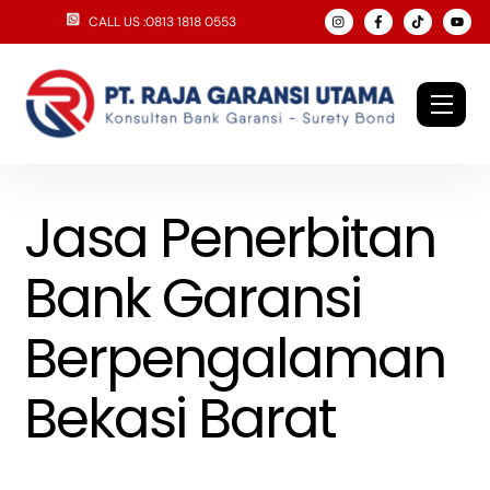
Skip
CALL US :0813 1818 0553
to
content
Men
Jasa Penerbitan
Bank Garansi
Berpengalaman
Bekasi Barat