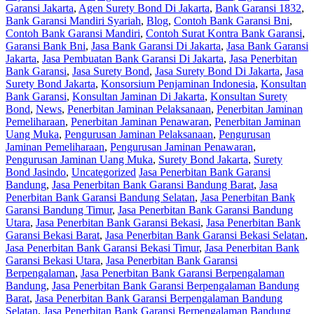
Garansi Jakarta
,
Agen Surety Bond Di Jakarta
,
Bank Garansi 1832
,
Bank Garansi Mandiri Syariah
,
Blog
,
Contoh Bank Garansi Bni
,
Contoh Bank Garansi Mandiri
,
Contoh Surat Kontra Bank Garansi
,
Garansi Bank Bni
,
Jasa Bank Garansi Di Jakarta
,
Jasa Bank Garansi
Jakarta
,
Jasa Pembuatan Bank Garansi Di Jakarta
,
Jasa Penerbitan
Bank Garansi
,
Jasa Surety Bond
,
Jasa Surety Bond Di Jakarta
,
Jasa
Surety Bond Jakarta
,
Konsorsium Penjaminan Indonesia
,
Konsultan
Bank Garansi
,
Konsultan Jaminan Di Jakarta
,
Konsultan Surety
Bond
,
News
,
Penerbitan Jaminan Pelaksanaan
,
Penerbitan Jaminan
Pemeliharaan
,
Penerbitan Jaminan Penawaran
,
Penerbitan Jaminan
Uang Muka
,
Pengurusan Jaminan Pelaksanaan
,
Pengurusan
Jaminan Pemeliharaan
,
Pengurusan Jaminan Penawaran
,
Pengurusan Jaminan Uang Muka
,
Surety Bond Jakarta
,
Surety
Bond Jasindo
,
Uncategorized
Jasa Penerbitan Bank Garansi
Bandung
,
Jasa Penerbitan Bank Garansi Bandung Barat
,
Jasa
Penerbitan Bank Garansi Bandung Selatan
,
Jasa Penerbitan Bank
Garansi Bandung Timur
,
Jasa Penerbitan Bank Garansi Bandung
Utara
,
Jasa Penerbitan Bank Garansi Bekasi
,
Jasa Penerbitan Bank
Garansi Bekasi Barat
,
Jasa Penerbitan Bank Garansi Bekasi Selatan
,
Jasa Penerbitan Bank Garansi Bekasi Timur
,
Jasa Penerbitan Bank
Garansi Bekasi Utara
,
Jasa Penerbitan Bank Garansi
Berpengalaman
,
Jasa Penerbitan Bank Garansi Berpengalaman
Bandung
,
Jasa Penerbitan Bank Garansi Berpengalaman Bandung
Barat
,
Jasa Penerbitan Bank Garansi Berpengalaman Bandung
Selatan
,
Jasa Penerbitan Bank Garansi Berpengalaman Bandung