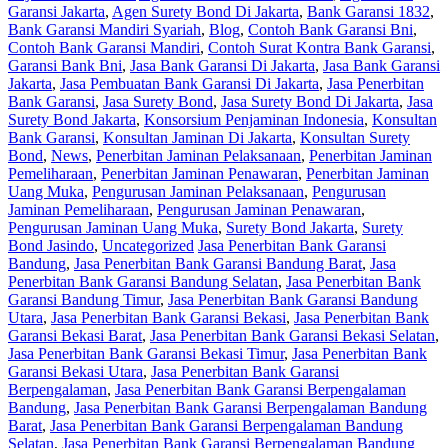
Garansi Jakarta
,
Agen Surety Bond Di Jakarta
,
Bank Garansi 1832
,
Bank Garansi Mandiri Syariah
,
Blog
,
Contoh Bank Garansi Bni
,
Contoh Bank Garansi Mandiri
,
Contoh Surat Kontra Bank Garansi
,
Garansi Bank Bni
,
Jasa Bank Garansi Di Jakarta
,
Jasa Bank Garansi
Jakarta
,
Jasa Pembuatan Bank Garansi Di Jakarta
,
Jasa Penerbitan
Bank Garansi
,
Jasa Surety Bond
,
Jasa Surety Bond Di Jakarta
,
Jasa
Surety Bond Jakarta
,
Konsorsium Penjaminan Indonesia
,
Konsultan
Bank Garansi
,
Konsultan Jaminan Di Jakarta
,
Konsultan Surety
Bond
,
News
,
Penerbitan Jaminan Pelaksanaan
,
Penerbitan Jaminan
Pemeliharaan
,
Penerbitan Jaminan Penawaran
,
Penerbitan Jaminan
Uang Muka
,
Pengurusan Jaminan Pelaksanaan
,
Pengurusan
Jaminan Pemeliharaan
,
Pengurusan Jaminan Penawaran
,
Pengurusan Jaminan Uang Muka
,
Surety Bond Jakarta
,
Surety
Bond Jasindo
,
Uncategorized
Jasa Penerbitan Bank Garansi
Bandung
,
Jasa Penerbitan Bank Garansi Bandung Barat
,
Jasa
Penerbitan Bank Garansi Bandung Selatan
,
Jasa Penerbitan Bank
Garansi Bandung Timur
,
Jasa Penerbitan Bank Garansi Bandung
Utara
,
Jasa Penerbitan Bank Garansi Bekasi
,
Jasa Penerbitan Bank
Garansi Bekasi Barat
,
Jasa Penerbitan Bank Garansi Bekasi Selatan
,
Jasa Penerbitan Bank Garansi Bekasi Timur
,
Jasa Penerbitan Bank
Garansi Bekasi Utara
,
Jasa Penerbitan Bank Garansi
Berpengalaman
,
Jasa Penerbitan Bank Garansi Berpengalaman
Bandung
,
Jasa Penerbitan Bank Garansi Berpengalaman Bandung
Barat
,
Jasa Penerbitan Bank Garansi Berpengalaman Bandung
Selatan
,
Jasa Penerbitan Bank Garansi Berpengalaman Bandung