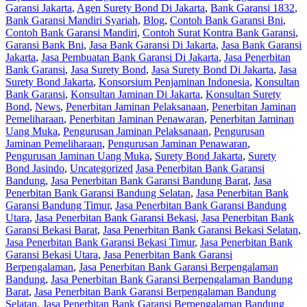
Garansi Jakarta
,
Agen Surety Bond Di Jakarta
,
Bank Garansi 1832
,
Bank Garansi Mandiri Syariah
,
Blog
,
Contoh Bank Garansi Bni
,
Contoh Bank Garansi Mandiri
,
Contoh Surat Kontra Bank Garansi
,
Garansi Bank Bni
,
Jasa Bank Garansi Di Jakarta
,
Jasa Bank Garansi
Jakarta
,
Jasa Pembuatan Bank Garansi Di Jakarta
,
Jasa Penerbitan
Bank Garansi
,
Jasa Surety Bond
,
Jasa Surety Bond Di Jakarta
,
Jasa
Surety Bond Jakarta
,
Konsorsium Penjaminan Indonesia
,
Konsultan
Bank Garansi
,
Konsultan Jaminan Di Jakarta
,
Konsultan Surety
Bond
,
News
,
Penerbitan Jaminan Pelaksanaan
,
Penerbitan Jaminan
Pemeliharaan
,
Penerbitan Jaminan Penawaran
,
Penerbitan Jaminan
Uang Muka
,
Pengurusan Jaminan Pelaksanaan
,
Pengurusan
Jaminan Pemeliharaan
,
Pengurusan Jaminan Penawaran
,
Pengurusan Jaminan Uang Muka
,
Surety Bond Jakarta
,
Surety
Bond Jasindo
,
Uncategorized
Jasa Penerbitan Bank Garansi
Bandung
,
Jasa Penerbitan Bank Garansi Bandung Barat
,
Jasa
Penerbitan Bank Garansi Bandung Selatan
,
Jasa Penerbitan Bank
Garansi Bandung Timur
,
Jasa Penerbitan Bank Garansi Bandung
Utara
,
Jasa Penerbitan Bank Garansi Bekasi
,
Jasa Penerbitan Bank
Garansi Bekasi Barat
,
Jasa Penerbitan Bank Garansi Bekasi Selatan
,
Jasa Penerbitan Bank Garansi Bekasi Timur
,
Jasa Penerbitan Bank
Garansi Bekasi Utara
,
Jasa Penerbitan Bank Garansi
Berpengalaman
,
Jasa Penerbitan Bank Garansi Berpengalaman
Bandung
,
Jasa Penerbitan Bank Garansi Berpengalaman Bandung
Barat
,
Jasa Penerbitan Bank Garansi Berpengalaman Bandung
Selatan
,
Jasa Penerbitan Bank Garansi Berpengalaman Bandung