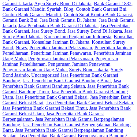
Garansi Jakarta
,
Agen Surety Bond Di Jakarta
,
Bank Garansi 1832
,
Bank Garansi Mandiri Syariah
,
Blog
,
Contoh Bank Garansi Bni
,
Contoh Bank Garansi Mandiri
,
Contoh Surat Kontra Bank Garansi
,
Garansi Bank Bni
,
Jasa Bank Garansi Di Jakarta
,
Jasa Bank Garansi
Jakarta
,
Jasa Pembuatan Bank Garansi Di Jakarta
,
Jasa Penerbitan
Bank Garansi
,
Jasa Surety Bond
,
Jasa Surety Bond Di Jakarta
,
Jasa
Surety Bond Jakarta
,
Konsorsium Penjaminan Indonesia
,
Konsultan
Bank Garansi
,
Konsultan Jaminan Di Jakarta
,
Konsultan Surety
Bond
,
News
,
Penerbitan Jaminan Pelaksanaan
,
Penerbitan Jaminan
Pemeliharaan
,
Penerbitan Jaminan Penawaran
,
Penerbitan Jaminan
Uang Muka
,
Pengurusan Jaminan Pelaksanaan
,
Pengurusan
Jaminan Pemeliharaan
,
Pengurusan Jaminan Penawaran
,
Pengurusan Jaminan Uang Muka
,
Surety Bond Jakarta
,
Surety
Bond Jasindo
,
Uncategorized
Jasa Penerbitan Bank Garansi
Bandung
,
Jasa Penerbitan Bank Garansi Bandung Barat
,
Jasa
Penerbitan Bank Garansi Bandung Selatan
,
Jasa Penerbitan Bank
Garansi Bandung Timur
,
Jasa Penerbitan Bank Garansi Bandung
Utara
,
Jasa Penerbitan Bank Garansi Bekasi
,
Jasa Penerbitan Bank
Garansi Bekasi Barat
,
Jasa Penerbitan Bank Garansi Bekasi Selatan
,
Jasa Penerbitan Bank Garansi Bekasi Timur
,
Jasa Penerbitan Bank
Garansi Bekasi Utara
,
Jasa Penerbitan Bank Garansi
Berpengalaman
,
Jasa Penerbitan Bank Garansi Berpengalaman
Bandung
,
Jasa Penerbitan Bank Garansi Berpengalaman Bandung
Barat
,
Jasa Penerbitan Bank Garansi Berpengalaman Bandung
Selatan
,
Jasa Penerbitan Bank Garansi Berpengalaman Bandung